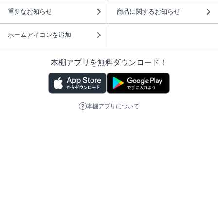
重要なお知らせ
商品に関するお知らせ
ホームアイコンを追加
本棚アプリを無料ダウンロード！
本棚アプリについて
このサイトについて
推奨環境
利用規約
ISBN検索
プライバシーポリシー
情報セキュリティーポリシー
特定商取引法に基づく表示
安心してお使いいただくために
ABJマークは、この電子書店・電子書籍配信サービスが、 著作権者からコンテ
ンツ使用許諾を得た正規版配信サービスであることを示す登録商標（登録番号
第6091713号）です。 詳しくは［ABJマーク］または［電子出版制作・流通協
議会］で検索してください。
(C)NTTソルマーレ