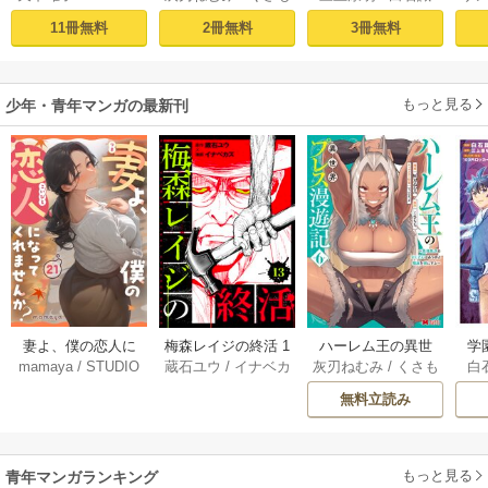
ち
最強無双のおじさ
0超えの転生者、落
皇
11冊無料
2冊無料
3冊無料
んはあらゆる種族
ちこぼれクラスに
喪
を嫁にする～（コ
入学。そして、
ミック） 1巻
（コミック） ： 1
もっと見る
少年・青年マンガの最新刊
妻よ、僕の恋人に
梅森レイジの終活 1
ハーレム王の異世
学
mamaya
/
STUDIO
蔵石ユウ
/
イナベカ
灰刃ねむみ
/
くさも
白
なってくれません
3巻
界プレス漫遊記 ～
アッ
ZOON
ズ
/
STUDIO ZOON
ち
か？ 21巻
最強無双のおじさ
0
無料立読み
んはあらゆる種族
ち
を嫁にする～（コ
ミック） 6巻
（
もっと見る
青年マンガランキング