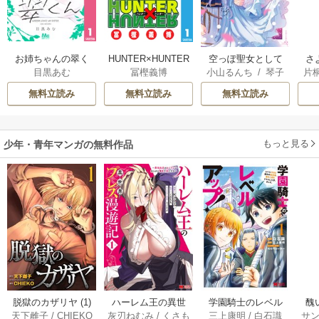
お姉ちゃんの翠く
HUNTER×HUNTER
空っぽ聖女として
さ
目黒あむ
冨樫義博
小山るんち
/
琴子
片
ん
モノクロ版
捨てられたはず
冷
が、嫁ぎ先の皇帝
ィ
無料立読み
無料立読み
無料立読み
陛下に溺愛されて
き
います
もっと見る
少年・青年マンガの無料作品
脱獄のカザリヤ (1)
ハーレム王の異世
学園騎士のレベル
醜
天下雌子
/
CHIEKO
灰刃ねむみ
/
くさも
三上康明
/
白石識
サ
界プレス漫遊記 ～
アップ！レベル100
同