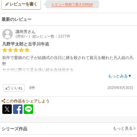
レビューを書く
レビュー投稿で最大1000pt!
最新のレビュー
諏尚芳
さん
(男性/－)
総レビュー数：1377件
凡野平太郎と古手川牛吉
前作で愛娘の仁子が結婚式の当日に婿を殺されて親元を離れた凡人組の凡
野
ヤクザに懲りて足を洗い組を合法化する
しかし別の組から芯までヤクザのこてっちゃんこと古手川牛吉が移籍して
もっとみる▼
きてトラブルが舞い込む事になる
0件
2025年8月30日
いいね
チャンコロマフィアや覇王会との争いも起こり凡野は中々足を洗えないが
仁子も帰ってきて家族や組員たちとの生活は戻ってくる
この作品をシェアしよう
凡野はこの漫画の30年後に静かなるドンで鬼州組の暫定的な組長を務めて
いた
もっと見る
シリーズ作品