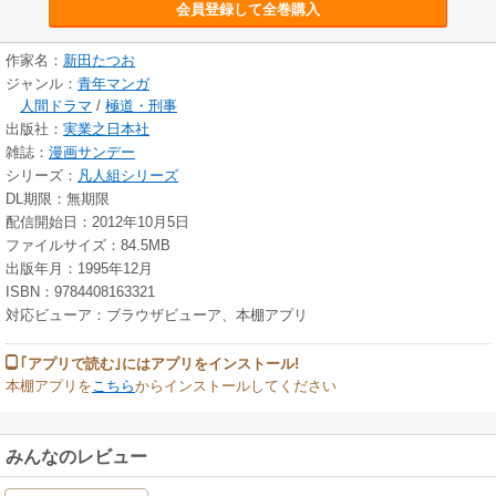
会員登録して全巻購入
作家名：
新田たつお
ジャンル：
青年マンガ
人間ドラマ
/
極道・刑事
出版社：
実業之日本社
雑誌：
漫画サンデー
シリーズ：
凡人組シリーズ
DL期限：無期限
配信開始日：2012年10月5日
ファイルサイズ：84.5MB
出版年月：1995年12月
ISBN：9784408163321
対応ビューア：ブラウザビューア、本棚アプリ
｢アプリで読む｣にはアプリをインストール!
本棚アプリを
こちら
からインストールしてください
みんなのレビュー