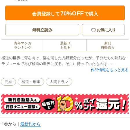
70%OFF
会員登録して
で購入
無料立読み
お気に入り
青年マンガ
最新刊
新刊
ランキング
を見る
自動購入
極道の世界に背を向け、姿を消した凡野親分だったが、子分たちの熱烈な
ラブコールで再び極道の世界に戻る。そこに待っていたものは……
作品情報をもっと見る
完結
極道・刑事
人間ドラマ
1巻から
｜
最新刊から