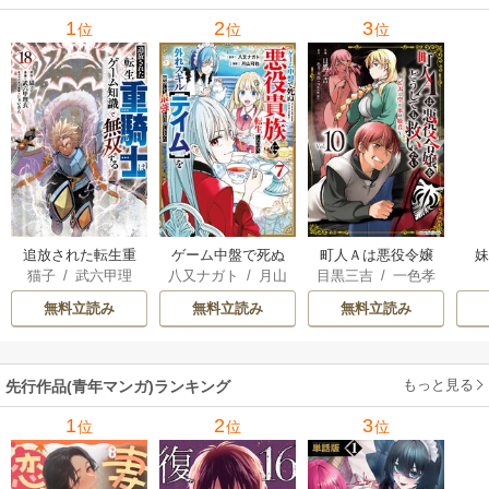
1
2
3
位
位
位
追放された転生重
ゲーム中盤で死ぬ
町人Ａは悪役令嬢
猫子
/
武六甲理
八又ナガト
/
月山
目黒三吉
/
一色孝
騎士はゲーム知識
悪役貴族に転生し
をどうしても救い
衣
/
じゃいあん
可也
太郎
/
Parum
で無双する
たので、外れスキ
たい ～どぶと空
無料立読み
無料立読み
無料立読み
ル【テイム】を駆
と氷の姫君～
使して最強を目指
してみた
もっと見る
先行作品(青年マンガ)ランキング
1
2
3
位
位
位