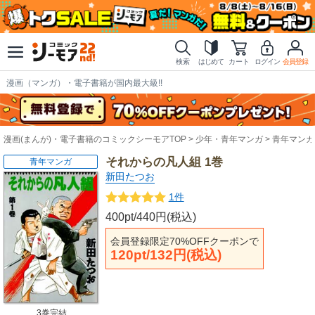
検索
はじめて
カート
ログイン
会員登録
漫画（マンガ）・電子書籍が国内最大級!!
漫画(まんが)・電子書籍のコミックシーモアTOP
少年・青年マンガ
青年マンガ
それからの凡人組 1巻
青年マンガ
新田たつお
1件
400pt/440円(税込)
会員登録限定70%OFFクーポンで
120pt/132円(税込)
3巻完結