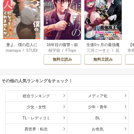
妻よ、僕の恋人に
16年目の復讐～奴
生後0ヶ月の最強魔
【
mamaya
/
STUDI
桜宇宙
/
FTops
三河ごーすと
/
花
寺
なってくれません
らを地獄に送るま
王 食べるだけ強
解
O ZOON
房雪
/
マップ
か？
で
くなるチート能力
無料立読み
無料立読み
持ち転生者だけど
赤ちゃんなので英
雄たちの母乳で成
その他の人気ランキングをチェック！
長して無双します
総合ランキング
メディア化
少女・女性
少年・青年
TL・レディコミ
BL
異世界・転生
お色気