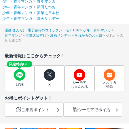
少年・青年マンガ
>
青年マンガ
少年・青年マンガ
>
新田たつお
少年・青年マンガ
>
実業之日本社
少年・青年マンガ
>
漫画サンデー
漫画(まんが)・電子書籍のコミックシーモアTOP
少年・青年マンガ
青年マンガ
実業之日本社
漫画サンデー
それからの凡人組
それからの
凡人組 1巻
最新情報はここからチェック！
限定特典GET
シーモア
メルマガ
LINE
X
ちゃんねる
登録
お得にポイントゲット！
ご来店ポイント
シーモアでポイ活