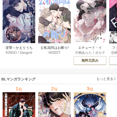
逆讐～かえりうち
エチュード・イ
フ
公私混同はお断り!
KINGO
/
Dangmil
片桐あらた
/
ボルテ
谷
HODOT
～【タテヨミ】 36
ン・ザ・ルーム[Blu
～
【タテヨミ】 67巻
ージ
巻
Mellow] 7巻
下
無料立読み
【
ア
もっと見る
BLマンガランキング
1
2
3
位
位
位