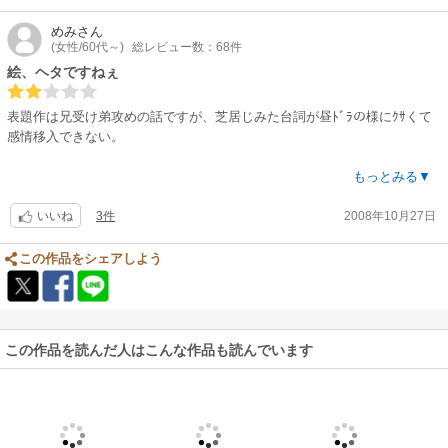
めみ
さん
(女性/60代～)
総レビュー数：68件
絵、ヘタですねぇ
表題作は兄受け弟攻めの話ですが、芝居じみた台詞が昼ﾄﾞﾗの様にｸｻくて
感情移入できない。
『甘い生活』『甘い誘惑』はﾀｲﾄﾙ通り甘ったるい話。私が受けの子の立場
もっとみる▼
なら､自分だけに優しいのは嬉しいけど…。ただ『甘い誘惑』のあの展開
3件
2008年10月27日
はｲﾀﾀﾞｹない｡あれぢゃーﾀﾀﾞの｢やおい｣だ！
いいね
『こんな恋のはなし』は､ちょっとｼｮﾀっぽい純なｽﾄｰﾘｰですが意外性ﾅｼ。
この作品をシェアしよう
『君が大人になる前に』は､完璧ｼｮﾀです。好きな子と一緒に居るのに他の
子に目が行くﾔﾂってのは、何が有っても変わらないのね。その年で気苦労
の絶えない【篤史】ｶﾞﾝﾊﾞﾚ！
この作品を読んだ人はこんな作品も読んでいます
この作家さん､ｼｮﾀ好きですね。
他にもｼｮﾀ話多数有りです。