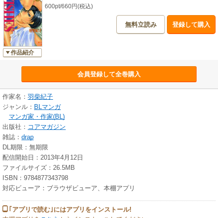
600pt/660円(税込)
無料立読み
登録して購入
作品紹介
会員登録して全巻購入
作家名：
羽柴紀子
ジャンル：
BLマンガ
マンガ家・作家(BL)
出版社：
コアマガジン
雑誌：
drap
DL期限：無期限
配信開始日：2013年4月12日
ファイルサイズ：26.5MB
ISBN：9784877343798
対応ビューア：ブラウザビューア、本棚アプリ
｢アプリで読む｣にはアプリをインストール!