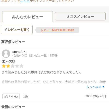
本棚アプリを
こちら
からインストールしてください
オススメレビュー
みんなのレビュー
レビューを書く
レビュー投稿で最大1000pt!
高評価レビュー
stone
さん
(女性/40代)
総レビュー数：323件
①～⑦話
まで読みました(それ以降は読む気になれませんでした)。
表題作は兄弟の話でしたが、なんと言うか…大雑把で落ち着きがない印象
を受けました。もっと切なさを前面に出した緻密な心理描写が欲しかった
もっとみる▼
です。
1件
2008年9月26日
いいね
『甘い誘惑』は更にまとまりがなく、なんじゃこりゃって感じで、僕的に
は評価１にも満たない話でしたね。
最新のレビュー