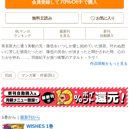
70%OFF
会員登録して
で購入
無料立読み
お気に入り
BLマンガ
最新刊
新刊
ランキング
を見る
自動購入
有名医大に通う美貌の兄・隆也をいつしか愛し始めていた慎吾。叶わぬ想
いに苦しむ慎吾だったが、隆也の見合いが決まったと聞かされた時、心の
たがが外れ……。羽柴紀子が放つ衝撃のアダルト・ラヴ！
作品情報をもっと見る
完結
マンガ家・作家(BL)
1巻から
｜
最新刊から
WISHES 1巻