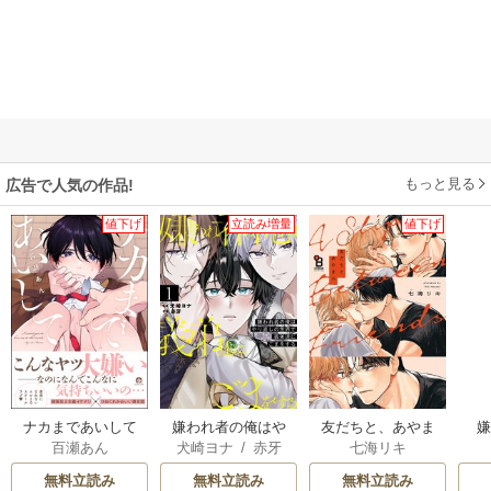
もっと見る
広告で人気の作品!
値下げ
立読み増量
値下げ
ナカまであいして
嫌われ者の俺はや
友だちと、あやま
百瀬あん
犬崎ヨナ
/
赤牙
七海リキ
【電子限定かきお
り直しの世界で義
ち。
ろし漫画付】
弟達にごまをする
無料立読み
無料立読み
無料立読み