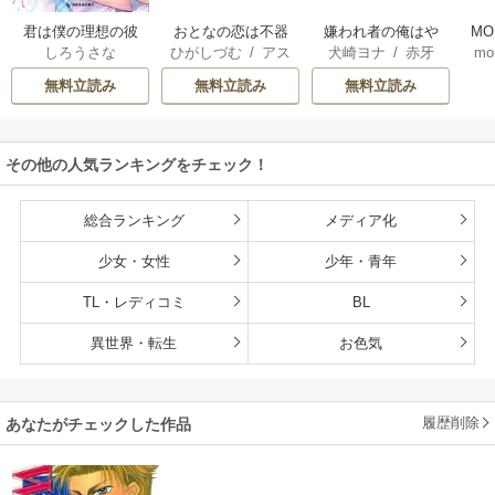
君は僕の理想の彼
おとなの恋は不器
嫌われ者の俺はや
MO
しろうさな
ひがしづむ
/
アス
犬崎ヨナ
/
赤牙
mo
氏
用なので
り直しの世界で義
U
ティル編集部
弟達にごまをする
無料立読み
無料立読み
無料立読み
（分冊版）
その他の人気ランキングをチェック！
総合ランキング
メディア化
少女・女性
少年・青年
TL・レディコミ
BL
異世界・転生
お色気
履歴削除
あなたがチェックした作品