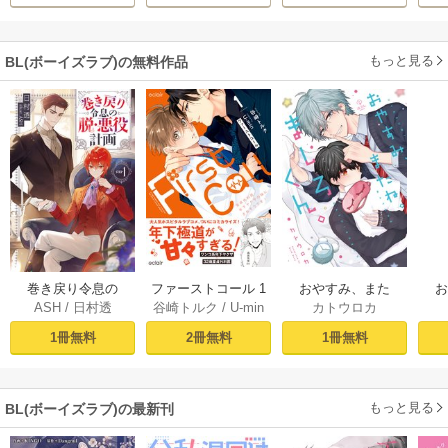
【シーモア限定
版】
もっと見る
BL(ボーイズラブ)の無料作品
おやすみ、また
巻き戻り令息の
ファーストコール 1
カトウロカ
ASH
/
日村透
谷崎トルク
/
U-min
ね。ましろくん。
ね。
脱・悪役計画１
～童貞外科医、年
【電子限定漫画付
下ヤクザの嫁にさ
1冊無料
1冊無料
2冊無料
き】
れそうです！～
【単行本版(シーモ
ア限定描き下ろし
もっと見る
BL(ボーイズラブ)の最新刊
付き)】