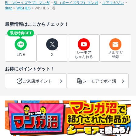
BL（ボーイズラブ）マンガ
BL（ボーイズラブ）マンガ
コアマガジン
drap
WISHES
WISHES 1巻
最新情報はここからチェック！
限定特典GET
シーモア
メルマガ
LINE
X
ちゃんねる
登録
お得にポイントゲット！
ご来店ポイント
シーモアでポイ活