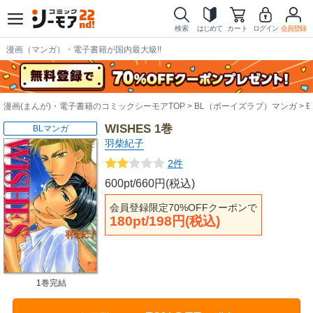
検索
はじめて
カート
ログイン
会員登録
漫画（マンガ）・電子書籍が国内最大級!!
漫画(まんが)・電子書籍のコミックシーモアTOP
BL（ボーイズラブ）マンガ
WISHES 1巻
BLマンガ
羽柴紀子
2件
600pt/660円(税込)
会員登録限定70%OFFクーポンで
180pt/198円(税込)
1巻完結