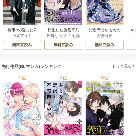
特級αの愛したΩ
転生した脇役平凡
灯台守とかもめの
や
神波アユミ
岩奇しゃけ
/
七瀬
吾妻香夜
な僕は、美形第二
子
か
おむ
王子をヤンデレに
無料立読み
無料立読み
無料立読み
してしまった【シ
ーモア限定版】
もっと見る
先行作品(BLマンガ)ランキング
1
2
3
位
位
位