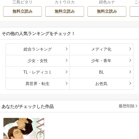
三島ピタリ
カトウロカ
紺色ルナ
こ
ったカモ
ね。ましろくん。
な
【電子限定漫画付
無料立読み
無料立読み
無料立読み
き】
その他の人気ランキングをチェック！
総合ランキング
メディア化
少女・女性
少年・青年
TL・レディコミ
BL
異世界・転生
お色気
履歴削除
あなたがチェックした作品