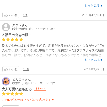
2cpのお話が入っていて、最初のact.1.2は、ノンケの年下上司の高瀬を憎
もっとみる▼
からず思っているゲイの飯塚が主人公で、２人で呑みに行ったのに途中か
5件
2021年12月31日
ら記憶がなくて翌日からの高瀬の言動に一喜一憂するようになり…で始ま
いいね
るお話。途中、回想で物語れる飯塚がかつての交際相手から受けた仕打ち
で、社内で異質なものとして見られるようになった、と感じている飯塚の
スクレ
さん
(女性/50代)
総レビュー数：33件
心の内が描かれ、それは辛いなぁ、と。しかも、飯塚が辛い過去の教訓か
ら敢えて自分からゲイだと高瀬に打ち明けたのに、その結果高瀬からも距
５話目の公志の独白
離を置かれたのだとしたら、なおさらだな、と感情移入したところに年下
上司の高瀬が来てからの思いがけない展開！に、読んでいるこちらが満ち
鈴木ツタ先生はもう好きすぎて、新着があるたびわくわくしながらo(^-^)o
足りた気持ちになりました。ハッピーエンドなのに、それを受け止めきれ
読んでしまいます。今回は中編２つで、最初に1～4話プラスナイスな続編
ない飯塚のジタバタがいじらしくて可愛い。個人的に社会的少数派と感じ
ありの10話で、お酒が入ると正直者になっちゃう？すねに傷もつ飯塚と、
ている飯塚のような登場人物に生きづらさを感じる人として自分を投影し
出来がよくてそつなくて真面目、ただし欲しいものは至極はっきりしてい
もっとみる▼
て見てしまうところがあって、その飯塚が自分の気持ちに素直になり幸せ
る高瀬の話です。ミイラとりがミイラに、というのが高瀬のセリフです
になる過程に一層喜びを感じてしまうのかな、と自分の内面まで振り返
15件
2011年9月25日
が、欲しいものがはっきりしてる人は押し強くて、特に飯塚のナイーブな
いいね
り、2話のお話なのに思いがけぬ充足感を感じたのでした。最後のおまけ
尻込みには圧勝だったなと思いました。飯塚の傷が癒える日々を、ラブラ
まんがで続きが読めますが、付き合ってからも敬語の高瀬を「ガリ勉く
ブしながら過ごしていきそう。２人ともそれなりにイイ歳っぽいとこがミ
ピカニキ
さん
ん」呼ばわりのセンスが良きです笑。何にガリ勉なのかはBLならではなこ
(女性/－)
総レビュー数：1782件
ソです。5～10話の途中までは、飯塚や高瀬とはすれ違い的な感じだった
とです笑。
公志と、みちるのお父さん、メガネ外すとイケメンていうかイクメン？の
大人可愛い恋もある
ネタバレ
史郎の話です。5話目の公志の独白部分がなんとなく深いと思い、思わず
act.3〜5は、最初のお話に少し登場したオープンゲイの舞台大道具係の湯
タイトルにしてしまいました。みちるのお母さんがどんな女性だったのか
このレビューはネタバレを含みます▼
原と、子持ちのタバコ屋さんのおとーさん史郎さんのお話。湯原とバーの
もなんだか気になる…。特にオススメなのが10話です。高瀬の押しにタジ
ママさんの会話が面白さに笑わされ、史郎さんの子みちるちゃんのナイス