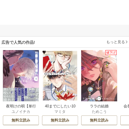
もっと見る
広告で人気の作品!
値下げ
40までにしたい10
ララの結婚
会
夜明けの唄【単行
マミタ
ためこう
ユノイチカ
のこと
う
本版】
無料立読み
無料立読み
無料立読み