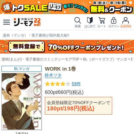
検索
はじめて
カート
ログイン
会員登録
漫画（マンガ）・電子書籍が国内最大級!!
漫画(まんが)・電子書籍のコミックシーモアTOP
BL（ボーイズラブ）マンガ
WORK in 1巻
BLマンガ
鈴木ツタ
59件
600pt/660円(税込)
会員登録限定70%OFFクーポンで
180pt/198円(税込)