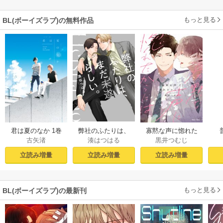
もっと見る
BL(ボーイズラブ)の無料作品
君は夏のなか 1巻
弊社のふたりは、
寡黙な声に惚れた
古矢渚
湊はつはる
黒井つむじ
まだ未遂らしい。
からには【おまけ
１【コミックシー
付き電子限定版】
立読み増量
立読み増量
立読み増量
モア限定描き下ろ
し付き】
もっと見る
BL(ボーイズラブ)の最新刊