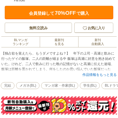
1巻完結
70%OFF
会員登録して
で購入
無料立読み
お気に入り
BLマンガ
最新刊
新刊
ランキング
を見る
自動購入
【独占欲を覚えたら、もうダメですよね？】 年下の上司・高瀬と飲みに
行ったゲイの飯塚。二人の距離が縮まる中 飯塚は高瀬に好意を抱き始めて
いた。けれど、二人で飲みに行った晩の記憶がないと高瀬に伝えた途端、
飯塚は距離を置かれてしまう。何をしたのか思い悩んでいた飯塚だった
が、高瀬に突然キスをされ…!?
作品情報をもっと見る
完結
メガネ(BL)
マンガ家・作家(BL)
学生(BL)
BLドラ