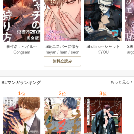
Shutline～シャット
S
事件名：へイル～
S級エスパーに懐か
KYOU
arg
Gongsam
hayan
/
ham
/
seon
ライン～【タテヨ
れ
シャチの狩り方～
れてます【タテヨ
eedyou
ミ】 40-42巻
【完全版】【タテ
ミ】 75巻
無料立読み
【タ
ヨミ】 37巻
もっと見る
BLマンガランキング
1
2
3
位
位
位