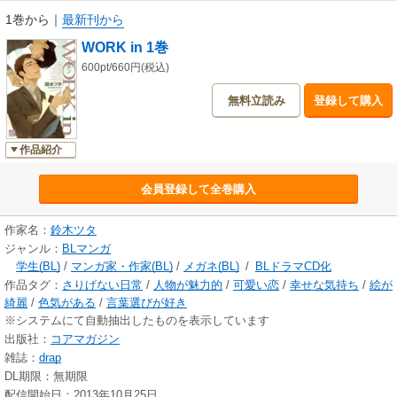
1巻から
｜
最新刊から
WORK in 1巻
600pt/660円(税込)
無料立読み
登録して購入
作品紹介
会員登録して全巻購入
作家名：
鈴木ツタ
ジャンル：
BLマンガ
学生(BL)
/
マンガ家・作家(BL)
/
メガネ(BL)
/
BLドラマCD化
作品タグ：
さりげない日常
/
人物が魅力的
/
可愛い恋
/
幸せな気持ち
/
絵が
綺麗
/
色気がある
/
言葉選びが好き
※システムにて自動抽出したものを表示しています
出版社：
コアマガジン
雑誌：
drap
DL期限：無期限
配信開始日：2013年10月25日