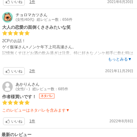
タジな飯塚が可愛いです。
1件
2021年6月20日
いいね
アシストがあって、史郎さんが女性を愛せないのかと悩んでいることを知
り、愛して欲しいと思う内面を隠して史郎さんと距離を縮めようとしなが
チョロマカツ
さん
らも、お互い勇気が出なくてもだもだしているところにキュンとするお
(女性/40代)
総レビュー数：656件
話。湯原の豪快そうな見た目と違って好きな人を思うからこその繊細な内
大人の恋愛の面倒くささみたいな笑
面が描かれていて良かったです。
2CPのお話！
読むきっかけは、半額セール中だったことにあった分、思わね掘り出し物
ゲイ飯塚さん×ノンケ年下上司高瀬さん。
に出会った気持ちです。これから、この作者さまの作品集めてみようと思
記憶無くすほどお酒の飲み過ぎは注意。特に好きなノンケ相手に飲む時は
いました。
w
もっとみる▼
高瀬さんがカッコイイ〜！そして飯塚さんはそんな王子様みたいなノンケ
2件
2021年11月29日
を簡単に好きになってしまう単純さと驚いたり赤面したりする表情が良
いいね
い！なんならこのお話飯塚さんの反応を見てるだけで満足出来てしまう。
捻ったストーリーでもないけどおもしろいのはキャラクターのそんな人間
あかりん
さん
(女性/－)
総レビュー数：685件
味溢れる魅力あってのものかな！
ゲイ湯原さん×バイ?かもしれない?シングルファザー史郎さんCP
作者様買いです！
ネタバレ
この2人もイケメンで眼福！
出会ってもすぐに恋にならないし、想いは通じ合わないし、探り合いと期
このレビューはネタバレを含みます▼
待と後悔の繰り返し。
それが普通ですよね。そういう普通のやりとりに魅せられる作品。
1件
2022年8月8日
いいね
あー！気がついたら2人こんな距離感になってるよってところがまさにBの
L！しっかりキュンキュンしました！
最新のレビュー