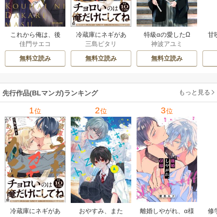
これから俺は、後
冷蔵庫にネギがあ
特級αの愛したΩ
甘
佳門サエコ
三島ピタリ
神波アユミ
輩に抱かれます
ったカモ
無料立読み
無料立読み
無料立読み
もっと見る
先行作品(BLマンガ)ランキング
1
2
3
位
位
位
冷蔵庫にネギがあ
おやすみ、また
離婚しやがれ、α様
修