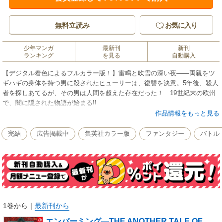
無料立読み
お気に入り
少年マンガ
最新刊
新刊
ランキング
を見る
自動購入
【デジタル着色によるフルカラー版！】雷鳴と吹雪の深い夜――両親をツ
ギハギの身体を持つ男に殺されたヒューリーは、復讐を決意。5年後、殺人
者を探しあてるが、その男は人間を超えた存在だった！ 19世紀末の欧州
で、闇に隠された物語が始まる!!
作品情報をもっと見る
完結
広告掲載中
集英社カラー版
ファンタジー
バトル
1巻から
｜
最新刊から
エンバーミング―THE ANOTHER TALE OF