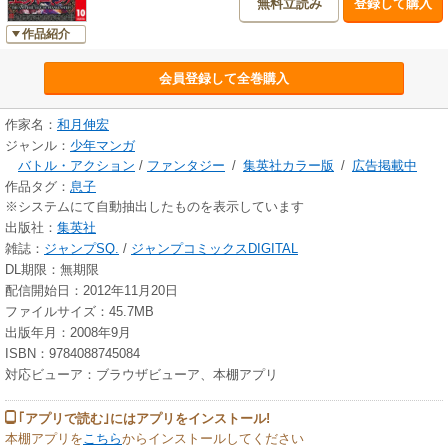
無料立読み
登録して購入
作品紹介
会員登録して全巻購入
作家名：
和月伸宏
ジャンル：
少年マンガ
バトル・アクション
/
ファンタジー
/
集英社カラー版
/
広告掲載中
作品タグ：
息子
※システムにて自動抽出したものを表示しています
出版社：
集英社
雑誌：
ジャンプSQ.
/
ジャンプコミックスDIGITAL
DL期限：無期限
配信開始日：2012年11月20日
ファイルサイズ：45.7MB
出版年月：2008年9月
ISBN：9784088745084
対応ビューア：ブラウザビューア、本棚アプリ
｢アプリで読む｣にはアプリをインストール!
本棚アプリを
こちら
からインストールしてください