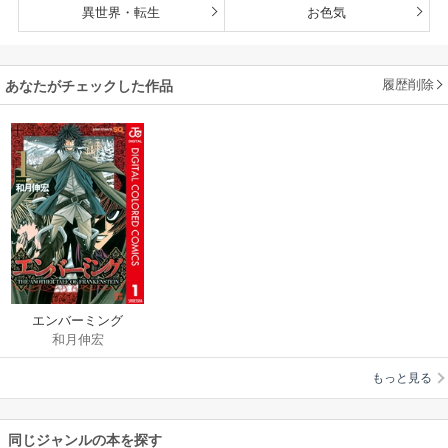
異世界・転生
お色気
履歴削除
あなたがチェックした作品
エンバーミング
和月伸宏
―THE ANOTHER
TALE OF
もっと見る
FRANKENSTEIN―
カラー版
同じジャンルの本を探す