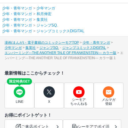
少年・青年マンガ
>
少年マンガ
少年・青年マンガ
>
和月伸宏
少年・青年マンガ
>
集英社
少年・青年マンガ
>
ジャンプSQ.
少年・青年マンガ
>
ジャンプコミックスDIGITAL
漫画(まんが)・電子書籍のコミックシーモアTOP
少年・青年マンガ
少年マンガ
集英社
ジャンプSQ.
ジャンプコミックスDIGITAL
エンバーミング―THE ANOTHER TALE OF FRANKENSTEIN― カラー版
エ
ンバーミング―THE ANOTHER TALE OF FRANKENSTEIN― カラー版 1
最新情報はここからチェック！
限定特典GET
シーモア
メルマガ
LINE
X
ちゃんねる
登録
お得にポイントゲット！
ご来店ポイント
シーモアでポイ活