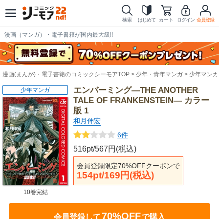
検索
はじめて
カート
ログイン
会員登録
漫画（マンガ）・電子書籍が国内最大級!!
漫画(まんが)・電子書籍のコミックシーモアTOP
少年・青年マンガ
少年マンガ
エンバーミング―THE ANOTHER
少年マンガ
TALE OF FRANKENSTEIN― カラー
版 1
和月伸宏
6件
516pt/567円(税込)
会員登録限定70%OFFクーポンで
154pt/169円(税込)
10巻完結
70%OFF
会員登録して
で購入