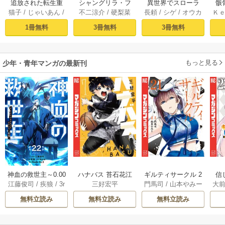
追放された転生重
シャングリラ・フ
異世界でスローラ
骸
猫子
/
じゃいあん
/
不二涼介
/
硬梨菜
長頼
/
シゲ
/
オウカ
Ｋ
騎士はゲーム知識
ロンティア（１）
イフを（願望） 1
異
武六甲理衣
で無双する（１）
～クソゲーハン
1冊無料
3冊無料
3冊無料
ター、神ゲーに挑
まんとす～
もっと見る
少年・青年マンガの最新刊
神血の救世主～0.00
ハナバス 苔石花江
ギルティサークル 2
信
江藤俊司
/
疾狼
/
3r
三好宏平
門馬司
/
山本やみー
大
000001％を引き当
のバスケ論 7巻
1巻
に
d Ie
/
Studio No.9
て最強へ～【電子
で
無料立読み
無料立読み
無料立読み
書籍特典付】 22巻
ギ
ャ
の