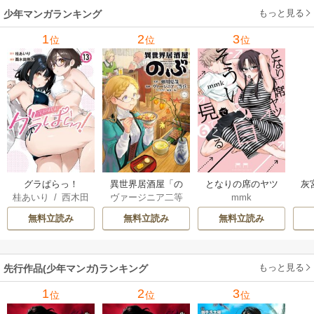
もっと見る
少年マンガランキング
れ
メ
1
2
3
位
位
位
ぁ
グラぱらっ！
異世界居酒屋「の
となりの席のヤツ
灰
桂あいり
/
西木田
ヴァージニア二等
mmk
ぶ」
がそういう目で見
景志
兵
/
蝉川夏哉
/
転
てくる
無料立読み
無料立読み
無料立読み
もっと見る
先行作品(少年マンガ)ランキング
1
2
3
位
位
位