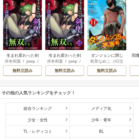
生まれ変わった剣
生まれ変わった剣
ダンジョンに閉じ
閻魔
岸本和葉
/
peep
/
岸本和葉
/
peep
/
乾茸なめこ（HJ文
聖、剣士が冷遇さ
聖、剣士が冷遇さ
込められて25年。
染野静也
/
桑島黎
染野静也
/
桑島黎
庫／ホビージャパ
れる魔術至上主義
れる魔術至上主義
救出されたときに
無料立読み
無料立読み
無料立読み
音
/
taskey STUDI
音
/
taskey STUDI
ン刊）
/
御手洗太
の学園で無双する
の学園で無双する
は立派な不審者に
O
O
陽
/
芝
【単行本版】
なっていた【分冊
版】
その他の人気ランキングをチェック！
総合ランキング
メディア化
少女・女性
少年・青年
TL・レディコミ
BL