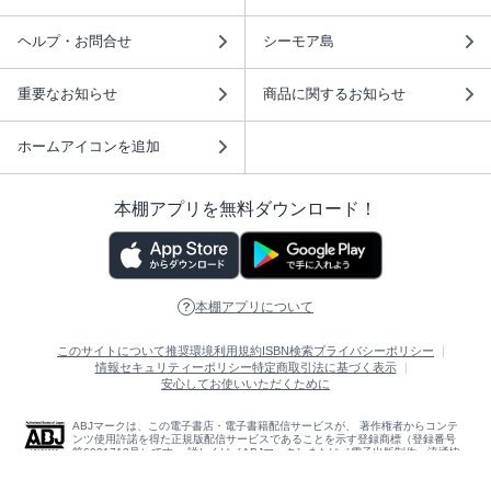
ヘルプ・お問合せ
シーモア島
重要なお知らせ
商品に関するお知らせ
ホームアイコンを追加
本棚アプリを無料ダウンロード！
本棚アプリについて
このサイトについて
推奨環境
利用規約
ISBN検索
プライバシーポリシー
情報セキュリティーポリシー
特定商取引法に基づく表示
安心してお使いいただくために
ABJマークは、この電子書店・電子書籍配信サービスが、 著作権者からコンテ
ンツ使用許諾を得た正規版配信サービスであることを示す登録商標（登録番号
第6091713号）です。 詳しくは［ABJマーク］または［電子出版制作・流通協
議会］で検索してください。