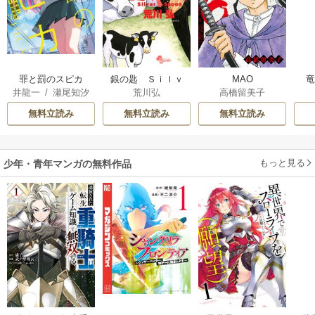
罪と罰のスピカ
銀の匙 Ｓｉｌｖ
MAO
井龍一
/
瀬尾知汐
荒川弘
高橋留美子
ｅｒ Ｓｐｏｏｎ
無料立読み
無料立読み
無料立読み
もっと見る
少年・青年マンガの無料作品