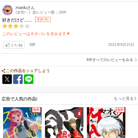
mardu
さん
(女性/－)
総レビュー数：28件
好きだけど……
ネタバレ
このレビューはネタバレを含みます▼
0件
2021年9月15日
いいね
6件すべてのレビューをみる
この作品をシェアしよう
もっと見る
広告で人気の作品!
無料
無料