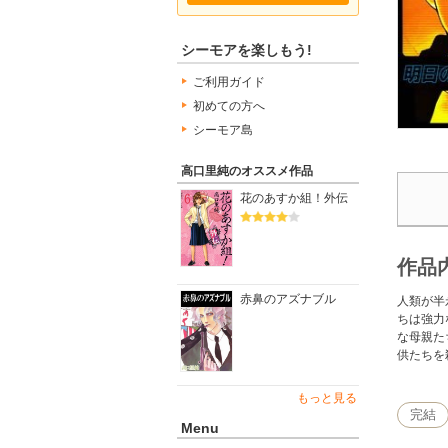
シーモアを楽しもう!
ご利用ガイド
初めての方へ
シーモア島
高口里純のオススメ作品
花のあすか組！外伝
作品
赤鼻のアズナブル
人類が半
ちは強力
な母親た
供たちを
もっと見る
完結
Menu