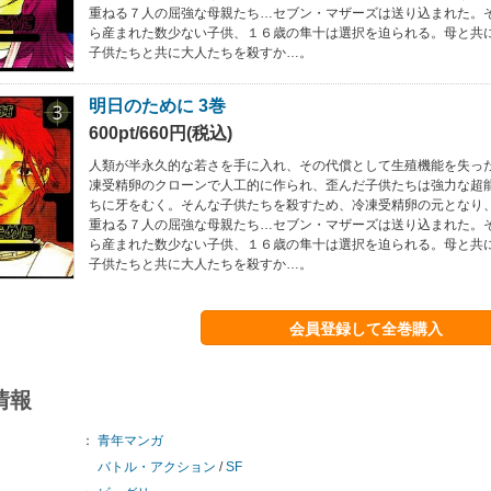
重ねる７人の屈強な母親たち…セブン・マザーズは送り込まれた。
ら産まれた数少ない子供、１６歳の隼十は選択を迫られる。母と共
子供たちと共に大人たちを殺すか…。
明日のために 3巻
600pt/660円(税込)
人類が半永久的な若さを手に入れ、その代償として生殖機能を失っ
凍受精卵のクローンで人工的に作られ、歪んだ子供たちは強力な超
ちに牙をむく。そんな子供たちを殺すため、冷凍受精卵の元となり
重ねる７人の屈強な母親たち…セブン・マザーズは送り込まれた。
ら産まれた数少ない子供、１６歳の隼十は選択を迫られる。母と共
子供たちと共に大人たちを殺すか…。
会員登録して全巻購入
情報
：
青年マンガ
バトル・アクション
/
SF