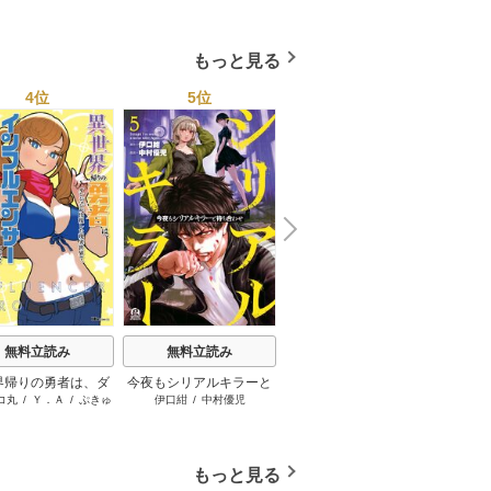
KURAGUCHI
/
pallet
/
アイラ
たので傷心旅行に連れて
ボ
/
こなせ
/
booklistaSTUDIO
行く ～スローライフな旅
のつもりが、なぜか世界
もっと見る
最強の師弟になっていた
～【単行本版】 6巻
4位
5位
6位
N
x
e
t
無料立読み
無料立読み
無料立読み
界帰りの勇者は、ダ
今夜もシリアルキラーと
薬屋のひとりごと～猫猫
ガラ
コ丸
/
Ｙ．Ａ
/
ぷきゅ
伊口紺
/
中村優児
日向夏
/
倉田三ノ路
/
しのと
樺ユキ
ョンが出現した現実
待ち合わせ
の後宮謎解き手帳～
のすけ
うこ
で、インフルエンサ
なって金を稼ぎま
す！
もっと見る