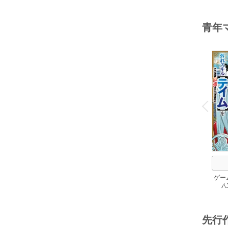
青年
o
v
P
r
e
i
u
ゲー
八
族に
スキ
して
先行