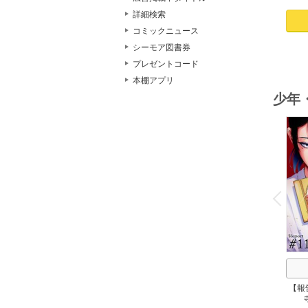
詳細検索
コミックニュース
シーモア図書券
プレゼントコード
本棚アプリ
少年
o
v
P
r
e
i
u
【報