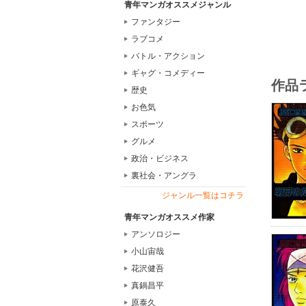
青年マンガオススメジャンル
ファンタジー
ラブコメ
バトル・アクション
ギャグ・コメディー
作品
歴史
お色気
スポーツ
グルメ
政治・ビジネス
裏社会・アングラ
ジャンル一覧はコチラ
青年マンガオススメ作家
アンソロジー
小山宙哉
花沢健吾
真鍋昌平
原泰久