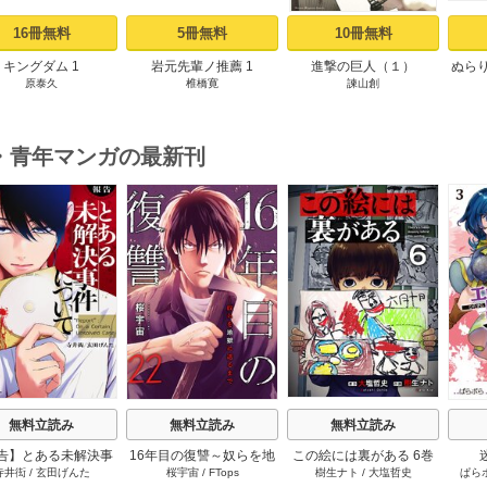
16冊無料
5冊無料
10冊無料
キングダム 1
岩元先輩ノ推薦 1
進撃の巨人（１）
ぬら
原泰久
椎橋寛
諫山創
・青年マンガの最新刊
s
無料立読み
無料立読み
無料立読み
告】とある未解決事
16年目の復讐～奴らを地
この絵には裏がある 6巻
寺井衒
/
玄田げんた
桜宇宙
/
FTops
樹生ナト
/
大塩哲史
ぱら
件について 11巻
獄に送るまで 22巻