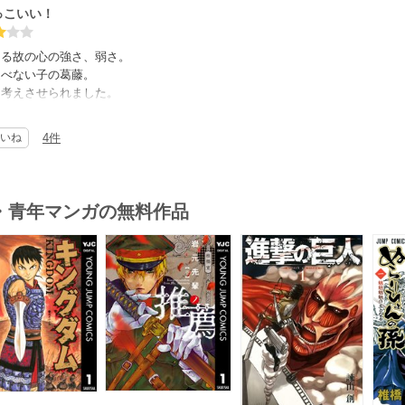
っこいい！
ある故の心の強さ、弱さ。
選べない子の葛藤。
と考えさせられました。
むらくは駆け足だったこと。
いね
4件
も多いし、話数を増やして丁寧に書いて欲しかったです。
の背景がしっかり作ってあったので、残念に思いました。
・青年マンガの無料作品
s