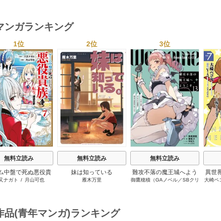
マンガランキング
1位
2位
3位
s
無料立読み
無料立読み
無料立読み
ム中盤で死ぬ悪役貴
妹は知っている
難攻不落の魔王城へよう
異世
又ナガト
/
月山可也
雁木万里
御鷹穂積（GAノベル／SBクリ
大崎ペ
転生したので、外れ
こそ～デバフは不要と勇
ンジ
エイティブ刊）
/
蚕堂j1
/
弓
ル【テイム】を駆使
者パーティーを追い出さ
世界
取葵
/
平石六
/
ユウヒ
最強を目指してみた
れた黒魔導士、魔王軍の
ーに
最高幹部に迎えられる～
作品(青年マンガ)ランキング