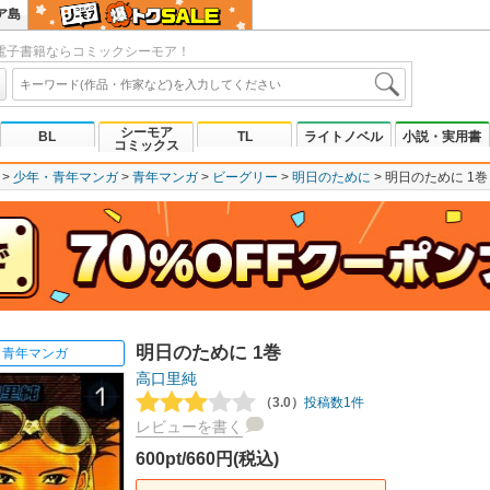
ア島
電子書籍ならコミックシーモア！
シーモア
BL
TL
ライトノベル
小説・実用書
コミックス
少年・青年マンガ
青年マンガ
ビーグリー
明日のために
明日のために 1巻
明日のために 1巻
青年マンガ
高口里純
（3.0）
投稿数1件
レビューを書く
600pt/660円(税込)