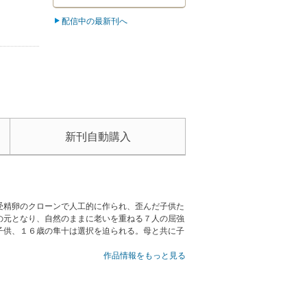
配信中の最新刊へ
新刊自動購入
受精卵のクローンで人工的に作られ、歪んだ子供た
の元となり、自然のままに老いを重ねる７人の屈強
子供、１６歳の隼十は選択を迫られる。母と共に子
作品情報をもっと見る