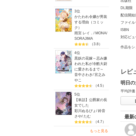
出版社
DL期限
3位
配信開始
かたわれ令嬢が男装
する理由（コミッ
ファイル
ク）
ISBN
雨宮 レイ．
/
MONA
/
対応ビュ
SORAJIMA
（3.8）
作品をシ
4位
黒妖の花嫁～忌み嫌
われた私が冷酷大尉
に愛されるまで～
レビ
音中さわき
/
宮之み
やこ
明日の
（4.5）
平均評価
5位
【単話】公爵家の長
女でした
彩川ぬるぴょ
/
鈴音
さや
/
たむ
最新
（4.7）
もっと見る