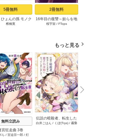
5冊無料
2冊無料
3冊無料
りひょんの孫 モノク
16年目の復讐～奴らを地
コウノドリ（１）
「変な
椎橋寛
桜宇宙
/
FTops
鈴ノ木ユウ
ささ
ロ版 1
獄に送るまで 1巻
時給×
もっと見る
N
x
e
t
伝説の暗殺者、転生した
無料立読み
無料立読み
白井ごはん
/
くぼ(Trys)
/
霧梟
ら王家の愛され末娘にな
(Trys)
/
paoko(Trys)
/
まるのま
ってしまいまして。【タ
迷宮狂走曲 3巻
引退したおっさん賢者だ
天罰執
る(Trys)
/
やきにく(Trys)
/
こい
テヨミ】 100巻
ボら
/
宮迫宗一郎
/
灯
青空あかな
/
WAKANA
が愛弟子が追放されてき
て復
めハイボール(Trys)