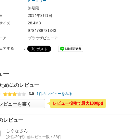
：
ビーグリー
：
無期限
日
：
2014年8月1日
サイズ
：
28.4MB
：
9784789781343 
ーア
：
ブラウザビューア
ェアする
：
ュー
ためにのレビュー
：
3.0
1件のレビューをみる
レビュー投稿で最大1000pt!
レビューを書く
のレビュー
しぐな
さん
(女性/30代)
総レビュー数：38件