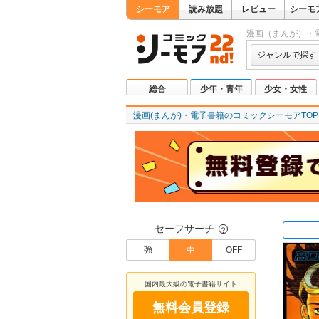
シーモア
読み放題
レビュー
シーモ
漫画（まんが）・
ジャンルで探す
総合
少年・青年
少女・女性
漫画(まんが)・電子書籍のコミックシーモアTOP
セーフサーチ
？
強
中
OFF
国内最大級の電子書籍サイト
無料会員登録