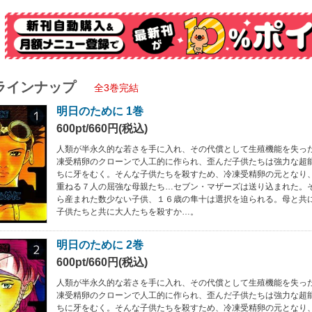
ラインナップ
全3巻完結
明日のために 1巻
600pt/660円(税込)
人類が半永久的な若さを手に入れ、その代償として生殖機能を失っ
凍受精卵のクローンで人工的に作られ、歪んだ子供たちは強力な超
ちに牙をむく。そんな子供たちを殺すため、冷凍受精卵の元となり
重ねる７人の屈強な母親たち…セブン・マザーズは送り込まれた。
ら産まれた数少ない子供、１６歳の隼十は選択を迫られる。母と共
子供たちと共に大人たちを殺すか…。
明日のために 2巻
600pt/660円(税込)
人類が半永久的な若さを手に入れ、その代償として生殖機能を失っ
凍受精卵のクローンで人工的に作られ、歪んだ子供たちは強力な超
ちに牙をむく。そんな子供たちを殺すため、冷凍受精卵の元となり