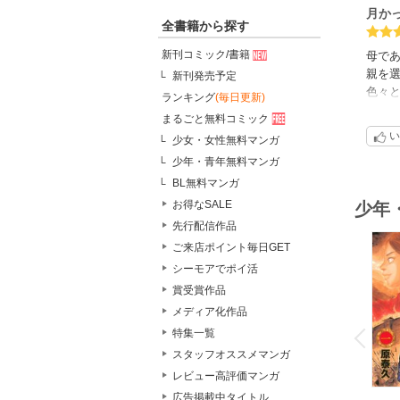
月か
全書籍から探す
新刊コミック/書籍
母で
親を
新刊発売予定
色々
ランキング
(毎日更新)
まるごと無料コミック
惜し
い
少女・女性無料マンガ
人物
少年・青年無料マンガ
物語
BL無料マンガ
お得なSALE
少年
先行配信作品
ご来店ポイント毎日GET
シーモアでポイ活
賞受賞作品
メディア化作品
o
v
特集一覧
P
r
e
i
u
スタッフオススメマンガ
レビュー高評価マンガ
広告掲載中タイトル