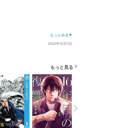
もっとみる▼
2010年10月3日
もっと見る
N
x
e
t