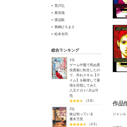
荒川弘
奥浩哉
渡辺航
奥嶋ひろまさ
松本光司
総合ランキング
1位
ゲーム中盤で死ぬ悪
役貴族に転生したの
で、外れスキル【テ
イム】を駆使して最
強を目指してみた
八又ナガト
/
月山可
也
（3.8）
作品
2位
妹は知っている
ジャンル
雁木万里
（4.5）