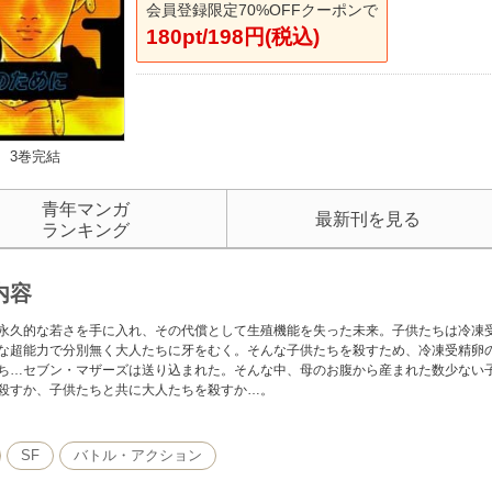
会員登録限定70%OFFクーポンで
180pt/198円(税込)
3巻完結
青年マンガ
最新刊を見る
ランキング
内容
永久的な若さを手に入れ、その代償として生殖機能を失った未来。子供たちは冷凍
な超能力で分別無く大人たちに牙をむく。そんな子供たちを殺すため、冷凍受精卵
ち…セブン・マザーズは送り込まれた。そんな中、母のお腹から産まれた数少ない
殺すか、子供たちと共に大人たちを殺すか…。
SF
バトル・アクション