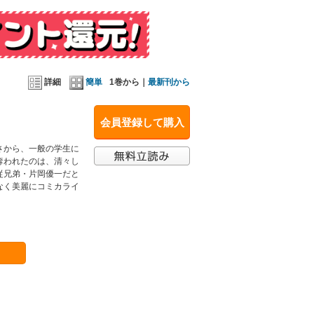
詳細
簡単
1巻から｜
最新刊から
会員登録して購入
さから、一般の学生に
奪われたのは、清々し
従兄弟・片岡優一だと
なく美麗にコミカライ