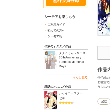
無料会員登録
シーモアを楽しもう!
ご利用ガイド
初めての方へ
シーモア島
作家のオススメ作品
タクミくんシリーズ
30th Anniversary
Fanbook Memorial
Days
作品
もっと見る
哲学科の
図書室で
うしのぶ
雑誌のオススメ作品
シャイニースター
七海
完結