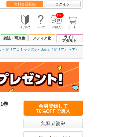
無料会員登録
ログイン
UP!
はじめて
ヘルプ
PT購入
カート
ライト
雑誌・写真集
メディア化
アダルト
ス
ダリアコミックスe
Daria（ダリア）
ア･
1巻
会員登録して
70%OFFで購入