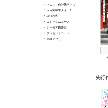
レビュー高評価マンガ
広告掲載中タイトル
詳細検索
o
v
コミックニュース
P
r
e
i
u
シーモア図書券
プレゼントコード
本棚アプリ
先行