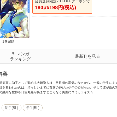
会員登録限定70%OFFクーポンで
180pt/198円(税込)
1巻完結
BLマンガ
最新刊を見る
ランキング
内容
研究室に助手として勤める大崎逸人は、常日頃の覇気のなさから、一般の学生にま
目を奪われたのは、清々しいまでに背筋の伸びた少年の姿だった。そして彼が血の
の繊細な世界を日吉丸晃があますところなく美麗にコミカライズ☆
助手(BL)
学生(BL)