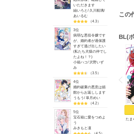
いただきます
紬いろと
/
久川航璃
/
この
あいるむ
（4.3）
3位
病弱な悪役令嬢です
BL
が、婚約者が過保護
すぎて逃げ出したい
(私たち犬猿の仲でし
たよね！？)
小箱ハコ
/
沢野いず
み
o
（3.5）
v
P
r
e
i
u
4位
婚約破棄の悪意は娼
館からお返しします
うもう
/
皐月めい
（4.2）
5位
宝石箱に愛をつめよ
たま
う
（１
みきもと凜
（4.5）