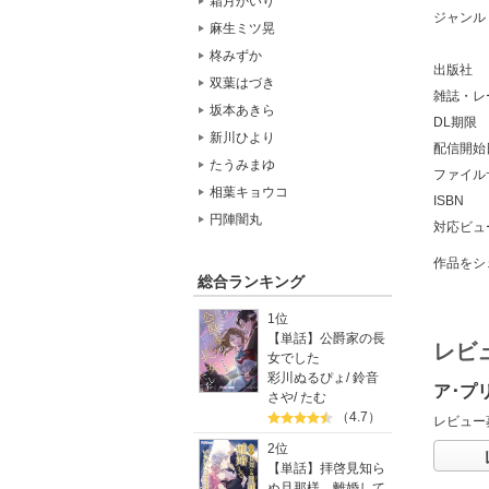
霜月かいり
ジャンル
麻生ミツ晃
柊みずか
出版社
双葉はづき
雑誌・レ
坂本あきら
DL期限
新川ひより
配信開始
たうみまゆ
ファイル
相葉キョウコ
ISBN
円陣闇丸
対応ビュ
作品をシ
総合ランキング
1位
【単話】公爵家の長
レビ
女でした
彩川ぬるぴょ
/
鈴音
ア･プ
さや
/
たむ
（4.7）
レビュー
2位
【単話】拝啓見知ら
ぬ旦那様、離婚して