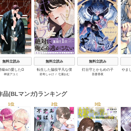
s
無料立読み
無料立読み
無料立読み
特級αの愛したΩ
転生した脇役平凡な僕
灯台守とかもめの子
やま
神波アユミ
岩奇しゃけ
/
七瀬おむ
吾妻香夜
は、美形第二王子をヤン
【電
デレにしてしまった【シ
ーモア限定版】
作品(BLマンガ)ランキング
1位
2位
3位
s