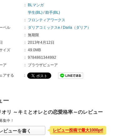
：
BLマンガ
学生(BL)
/
助手(BL)
：
フロンティアワークス
ーベル
：
ダリアコミックスe
/
Daria（ダリア）
：
無期限
日
：
2013年4月12日
サイズ
：
49.0MB
：
9784861344992 
ーア
：
ブラウザビューア
ェアする
：
ュー
リオリ ～キミとオレとの恋愛格率～のレビュー
募集中！
レビュー投稿で最大1000pt!
レビューを書く