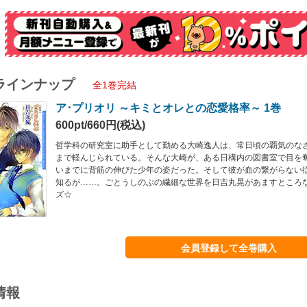
ラインナップ
全1巻完結
ア･プリオリ ～キミとオレとの恋愛格率～ 1巻
600pt/660円(税込)
哲学科の研究室に助手として勤める大崎逸人は、常日頃の覇気のな
まで軽んじられている。そんな大崎が、ある日構内の図書室で目を
いまでに背筋の伸びた少年の姿だった。そして彼が血の繋がらない
知るが……。ごとうしのぶの繊細な世界を日吉丸晃があますところ
ズ☆
会員登録して全巻購入
情報