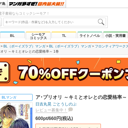
ア島
電子書籍ならコミックシーモア！
シーモア
BL
TL
ライトノベル
小説・実用書
コミックス
BL（ボーイズラブ）マンガ
BL（ボーイズラブ）マンガ
フロンティアワーク
リオリ ～キミとオレとの恋愛格率～ 1巻
ア･プリオリ ～キミとオレとの恋愛格率～ 
BLマンガ
日吉丸晃
ごとうしのぶ
レビュー募集中！
600pt/660円(税込)