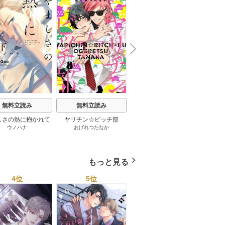
N
x
e
t
無料立読み
無料立読み
無料立読み
しさの熱に抱かれて
ヤリチン☆ビッチ部
君は僕の理想の彼氏
職場の
ウノハナ
おげれつたなか
しろうさな
子限定特典付き】
想の
もっと見る
4位
5位
6位