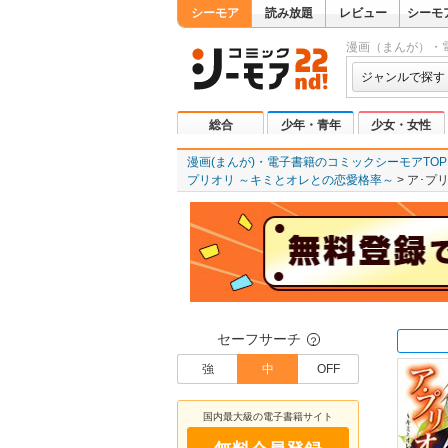
シーモア
読み放題
レビュー
シーモ
漫画（まんが）・
ジャンルで探す
総合
少年・青年
少女・女性
漫画(まんが)・電子書籍のコミックシーモアTOP
プリオリ ～キミとオレとの恋愛格率～
ア･プ
セーフサーチ
？
強
中
OFF
国内最大級の電子書籍サイト