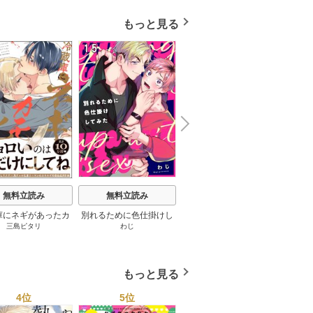
ー付き】
もっと見る
N
x
e
t
無料立読み
無料立読み
無料立読み
庫にネギがあったカ
別れるために色仕掛けし
修学旅行で仲良くないグ
やさし
三島ピタリ
わじ
こむぎ
/
隠木鶉
モ 2巻
てみた 15巻
ループに入りました【単
話版】 11巻
もっと見る
4位
5位
6位