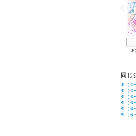
o
v
P
r
e
i
u
君
同じ
BL（ボ
BL（ボ
BL（ボ
BL（ボ
BL（ボ
BL（ボ