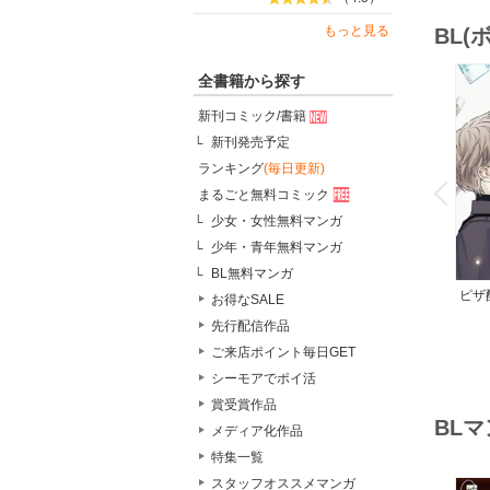
もっと見る
BL
全書籍から探す
新刊コミック/書籍
新刊発売予定
o
ランキング
(毎日更新)
v
P
r
e
i
u
まるごと無料コミック
少女・女性無料マンガ
少年・青年無料マンガ
BL無料マンガ
ピザ
お得なSALE
レス
先行配信作品
ご来店ポイント毎日GET
シーモアでポイ活
賞受賞作品
BL
メディア化作品
特集一覧
スタッフオススメマンガ