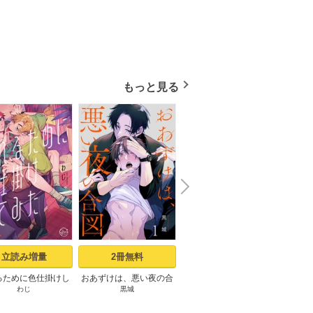
もっと見る
N
x
e
t
立読み増量
2冊無料
24冊無料
るために色仕掛けし
おあずけは、悪い夜の合
ピザ配達員とゴールドパ
記憶の
わじ
黒城
u-pi
D
1【コミックシーモ
図（1）
レス【タテヨミ】1話
定描き下ろしペーパ