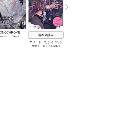
N
x
e
t
ONOCHROME
PAS
無料立読み
無料立読み
momoko
/
Chiyul
G
MOR【タテヨミ】
エリート上司が俺に抱か
漫画版 ブライト・プリズ
世津
/
アスティル編集部
犬飼のの
/
さねもり束
れたがってる
ン