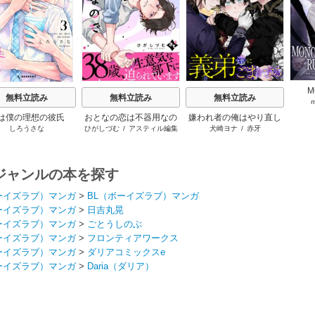
M
無料立読み
無料立読み
無料立読み
RU
は僕の理想の彼氏
おとなの恋は不器用なの
嫌われ者の俺はやり直し
しろうさな
ひがしづむ
/
アスティル編集
犬崎ヨナ
/
赤牙
で
の世界で義弟達にごまを
部
する（分冊版）
ジャンルの本を探す
ーイズラブ）マンガ
>
BL（ボーイズラブ）マンガ
ーイズラブ）マンガ
>
日吉丸晃
ーイズラブ）マンガ
>
ごとうしのぶ
ーイズラブ）マンガ
>
フロンティアワークス
ーイズラブ）マンガ
>
ダリアコミックスe
ーイズラブ）マンガ
>
Daria（ダリア）