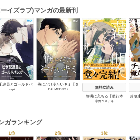
(ボーイズラブ)マンガの最新刊
s
配達員とゴールドパ
俺にだけ冷たいキミ【タ
無料立読み
u-pi
DALMEONG
/
【タテヨミ】 104巻
テヨミ】 34巻
MALLINFLOWER
薄明に充ちる【単行本
冷蔵
宇野ユキアキ
版】 5巻
マンガランキング
1位
2位
3位