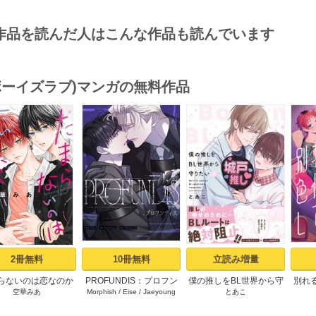
作品を読んだ人はこんな作品も読んでいます
(ボーイズラブ)マンガの無料作品
s
2冊無料
10冊無料
立読み増量
らないのは恋なのか
PROFUNDIS：プロフン
僕の推しをBL世界から守
別れ
空華みあ
Morphish
/
Eise
/
Jaeyoung
とあこ
）【シーモア限定特
ディス【タテヨミ】1
りたい【シーモア限定特
てみた
典付き】
典付き電子単行本】 上巻
ア限