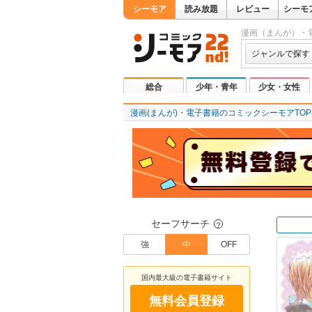
シーモア
読み放題
レビュー
シーモ
漫画（まんが）・
ジャンルで探す
総合
少年・青年
少女・女性
漫画(まんが)・電子書籍のコミックシーモアTOP
セーフサーチ
？
強
中
OFF
国内最大級の電子書籍サイト
無料会員登録