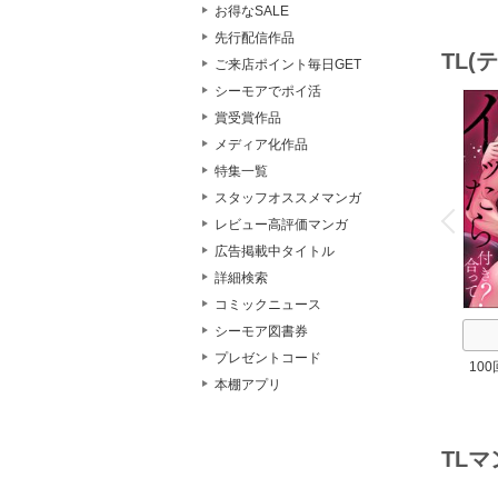
チが
お得なSALE
先行配信作品
TL
ご来店ポイント毎日GET
シーモアでポイ活
賞受賞作品
メディア化作品
特集一覧
o
スタッフオススメマンガ
v
P
r
e
i
u
レビュー高評価マンガ
広告掲載中タイトル
詳細検索
コミックニュース
シーモア図書券
プレゼントコード
10
本棚アプリ
て？
期
TL