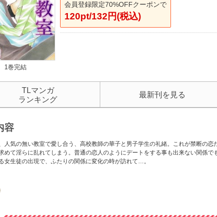
会員登録限定70%OFFクーポンで
120pt/132円(税込)
1巻完結
TLマンガ
最新刊を見る
ランキング
内容
、人気の無い教室で愛し合う、高校教師の華子と男子学生の礼緒。これが禁断の恋
求めて淫らに乱れてしまう。普通の恋人のようにデートをする事も出来ない関係で
る女生徒の出現で、ふたりの関係に変化の時が訪れて…。