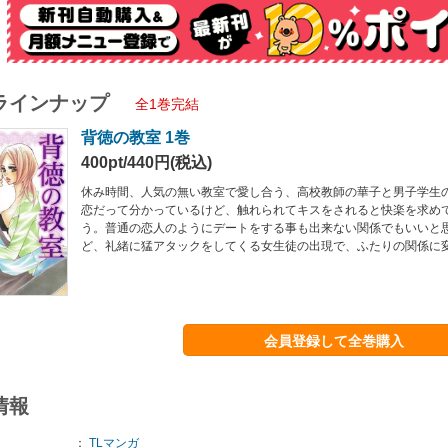
ラインナップ
全1巻完結
背徳の教室 1巻
400pt/440円(税込)
休み時間、人気の無い教室で愛し合う、高校教師の華子と男子学生
恋だって分かっているけど、触れられてキスをされると快楽を求め
う。普通の恋人のようにデートをする事も出来ない関係でもいいと
ど、礼緒に猛アタックをしてくる女生徒の出現で、ふたりの関係に
会員登録して全巻購入
情報
：
TLマンガ