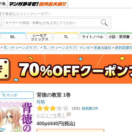
ア島
電子書籍ならコミックシーモア！
シーモア
BL
TL
ライトノベル
小説・実用書
コミックス
TL（ティーンズラブ）
TL（ティーンズラブ）マンガ
笠倉出版社
絶対恋愛Sw
背徳の教室 1巻
TLマンガ
司萌
（3.0）
投稿数2件
レビューを書く
400pt/440円(税込)