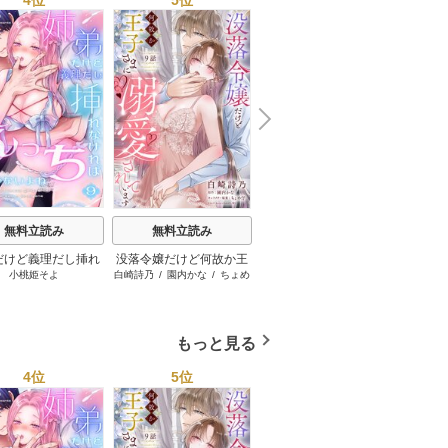
N
x
e
t
無料立読み
無料立読み
無料立読み
だけど義理だし挿れ
没落令嬢だけど何故か王
お隣の宮野さんは、私を
キスで
小桃姫そよ
白崎詩乃
/
園内かな
/
ちょめ
藤那トムヲ
ればえっちじゃない
子さまに溺愛されていま
美味しく食べたがる【単
仔
よね【単話版】
す【単話売】
話売】
もっと見る
4位
5位
6位