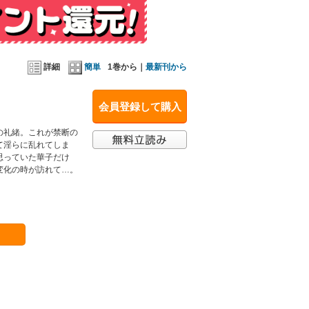
詳細
簡単
1巻から｜
最新刊から
会員登録して購入
の礼緒。これが禁断の
て淫らに乱れてしま
思っていた華子だけ
変化の時が訪れて…。