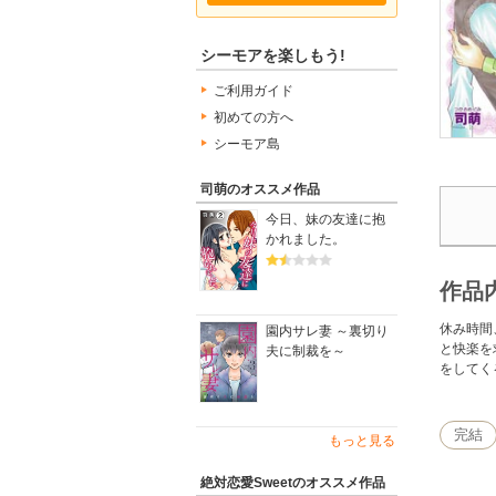
シーモアを楽しもう!
ご利用ガイド
初めての方へ
シーモア島
司萌のオススメ作品
今日、妹の友達に抱
かれました。
作品
休み時間
園内サレ妻 ～裏切り
と快楽を
夫に制裁を～
をしてく
完結
もっと見る
絶対恋愛Sweetのオススメ作品