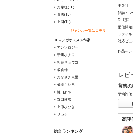
出版社
お嬢様(TL)
雑誌・レ
貴族(TL)
DL期限
上司(TL)
配信開始
ジャンル一覧はコチラ
ファイル
TLマンガオススメ作家
対応ビュ
アンソロジー
作品をシ
新川ひより
相葉キョウコ
板倉梓
レビ
おかざき真里
柚樹ちひろ
背徳の
樋口あや
平均評価
野口芽衣
上原ひびき
リカチ
高評
総合ランキング