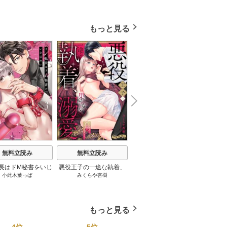
かせの飢えた暴君
なのに極上愛撫でイかさ
酷公爵は甘く夜伽を命ず
密か
de.1《Pinkcherie》
れっぱなしです！（分冊
る（分冊版） 【第1話】
版） 【第1話】
もっと見る
N
x
e
t
無料立読み
無料立読み
無料立読み
長はドM秘書をいじ
悪役王子の一途な執着、
薄幸令嬢ライラの数奇な
運命
小此木葉っぱ
みくらや杏樹
tsugumi
い～オフィスでぬれ
果てない溺愛。 モブ令嬢
結婚 愛さないと告げた冷
い。
玩具レビュー～【コ
なのに極上愛撫でイかさ
酷公爵は甘く夜伽を命ず
ックス版】 3巻
れっぱなしです！（分冊
る（分冊版） 10巻
版） 34巻
もっと見る
4位
5位
6位