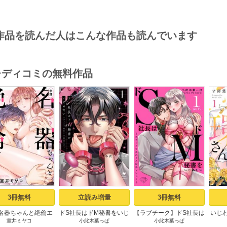
作品を読んだ人はこんな作品も読んでいます
･レディコミの無料作品
s
3冊無料
立読み増量
3冊無料
名器ちゃんと絶倫エ
ドS社長はドM秘書をいじ
【ラブチーク】ドS社長は
いじ
室井ミヤコ
小此木葉っぱ
小此木葉っぱ
トくん むさぼりエッ
めたい～オフィスでぬれ
ドM秘書をいじめたい～
れ上