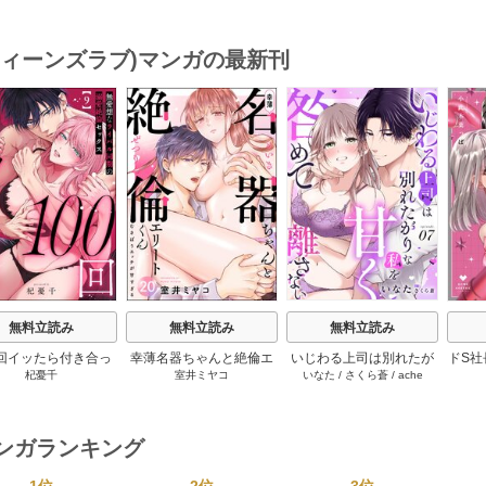
甘すぎる（分冊版）
とろ玩具レビュー～
オフィスでぬれとろ玩具
泣
【第1話】
1【電子限定漫画付き】
レビュー～ act.1
Episo
(ティーンズラブ)マンガの最新刊
s
無料立読み
無料立読み
無料立読み
0回イッたら付き合っ
幸薄名器ちゃんと絶倫エ
いじわる上司は別れたが
ドS社
杞憂千
室井ミヤコ
いなた
/
さくら蒼
/
ache
 無愛想なライバル同
リートくん むさぼりエッ
りな私を甘く咎めて離さ
めた
の溺愛絶倫セックス
チが甘すぎる（分冊版）
ない【分冊版】 7巻
とろ
（分冊版） 9巻
20巻
ミ
マンガランキング
1位
2位
3位