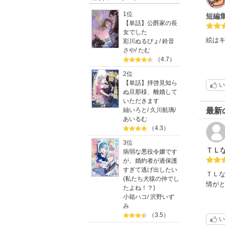
1位
短編
【単話】公爵家の長
女でした
絵は
彩川ぬるぴょ
/
鈴音
さや
/
たむ
（4.7）
2位
【単話】拝啓見知ら
い
ぬ旦那様、離婚して
いただきます
最新
紬いろと
/
久川航璃
/
あいるむ
（4.3）
3位
ＴＬ
病弱な悪役令嬢です
が、婚約者が過保護
すぎて逃げ出したい
ＴＬ
(私たち犬猿の仲でし
情が
たよね！？)
小箱ハコ
/
沢野いず
み
（3.5）
い