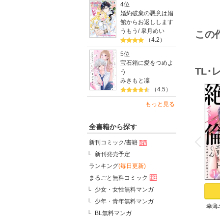
4位
婚約破棄の悪意は娼
館からお返しします
うもう
/
皐月めい
この
（4.2）
5位
宝石箱に愛をつめよ
TL
う
みきもと凜
（4.5）
もっと見る
全書籍から探す
o
v
P
r
e
i
u
新刊コミック/書籍
新刊発売予定
ランキング
(毎日更新)
まるごと無料コミック
少女・女性無料マンガ
少年・青年無料マンガ
幸薄
BL無料マンガ
リー