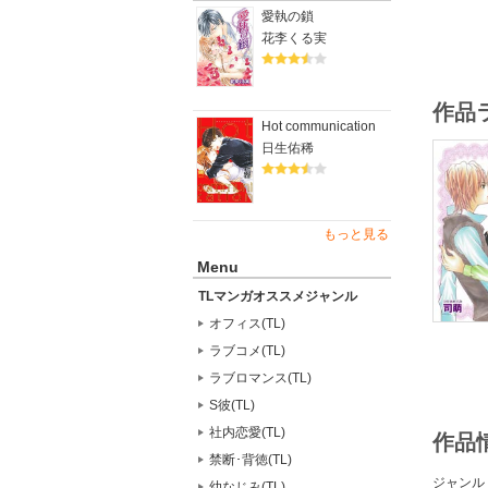
愛執の鎖
花李くる実
作品
Hot communication
日生佑稀
もっと見る
Menu
TLマンガオススメジャンル
オフィス(TL)
ラブコメ(TL)
ラブロマンス(TL)
S彼(TL)
社内恋愛(TL)
作品
禁断･背徳(TL)
ジャンル
幼なじみ(TL)