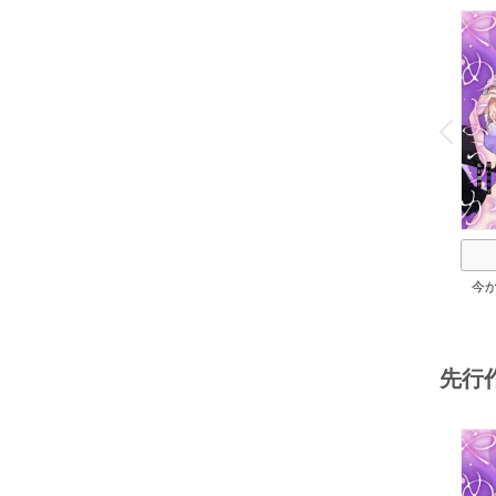
o
v
P
r
e
i
u
今
か。
先行