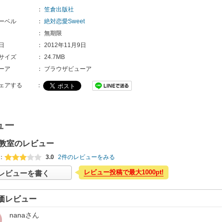
：
笠倉出版社
ーベル
：
絶対恋愛Sweet
：
無期限
日
：
2012年11月9日
サイズ
：
24.7MB
ーア
：
ブラウザビューア
ェアする
：
ュー
教室のレビュー
：
3.0
2件のレビューをみる
レビュー投稿で最大1000pt!
レビューを書く
価レビュー
nana
さん