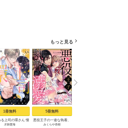
もっと見る
N
x
e
t
1冊無料
5冊無料
2冊無料
わる上司の環さん 憧
悪役王子の一途な執着、
薄幸令嬢ライラの数奇な
最愛す
才師楚海
みくらや杏樹
tsugumi
ache
司のウラの顔は、私
果てない溺愛。 モブ令嬢
結婚 愛さないと告げた冷
～歳の