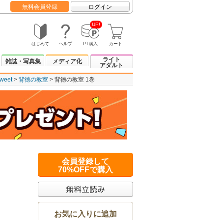
無料会員登録
ログイン
UP!
はじめて
ヘルプ
PT購入
カート
ライト
雑誌・写真集
メディア化
アダルト
eet
背徳の教室
背徳の教室 1巻
会員登録して
70%OFFで購入
お気に入りに追加