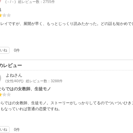
(－/－)
総レビュー数：2755件
集
キレイですが、展開が早く、もっとじっくり読みたかった。どの話も短かめで
いね
0件
のレビュー
よね
さん
(女性/40代)
総レビュー数：3288件
ならではの女教師、生徒モノ
ならではの女教師、生徒モノ。ストーリーがしっかりしてるのでついついひき
ともなっていれば普通の恋愛ですね。
いね
0件