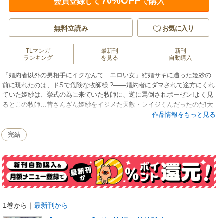
70%OFF
会員登録して
で購入
無料立読み
お気に入り
TLマンガ
最新刊
新刊
ランキング
を見る
自動購入
「婚約者以外の男相手にイクなんて…エロい女」結婚サギに遭った姫紗の
前に現れたのは、ドSで危険な牧師様!?――婚約者にダマされて途方にくれ
ていた姫紗は、挙式の為に来ていた牧師に、逆に罵倒されボーゼン!よく見
るとこの牧師…昔さんざん姫紗をイジメた天敵・レイジくんだったのだ!大
人になってもイジワルなレイジくんに、Hを強要されてしまう姫紗。淫らな
作品情報をもっと見る
手つきと卑猥な言葉責めに何度もイカされて、敏感なカラダはもうトロト
ロ…!
完結
1巻から
｜
最新刊から