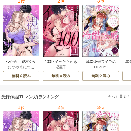
1
2
3
位
位
位
今から、親友やめ
100回イッたら付き
薄幸令嬢ライラの
幸
につやまにつこ
杞憂千
tsugumi
ようか。～腐れ縁
合って？ 無愛想な
数奇な結婚 愛さな
絶
同僚は甘い快楽で
ライバル同期の溺
いと告げた冷酷公
む
無料立読み
無料立読み
無料立読み
私を壊す～
愛絶倫セックス
爵は甘く夜伽を命
（分冊版）
ずる（分冊版）
もっと見る
先行作品(TLマンガ)ランキング
1
2
3
位
位
位