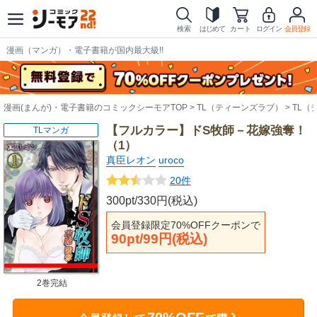
検索
はじめて
カート
ログイン
会員登録
漫画（マンガ）・電子書籍が国内最大級!!
漫画(まんが)・電子書籍のコミックシーモアTOP
TL（ティーンズラブ）
TL（
【フルカラー】ドS牧師－花嫁強奪！
TLマンガ
（1）
真臣レオン
uroco
20件
300pt/330円(税込)
会員登録限定70%OFFクーポンで
90pt/99円(税込)
2巻完結