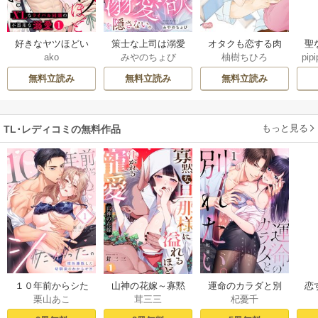
好きなヤツほどい
策士な上司は溺愛
オタクも恋する肉
聖
ako
みやのちょび
柚樹ちひろ
pipi
じめたい。XLなラ
欲を隠さない。～
食紳士【単行本】
だ
イバル同期の不器
囲って、乱して、
【電子限定特典
無料立読み
無料立読み
無料立読み
用な溺愛
とろあまエッチ～
付】
もっと見る
TL･レディコミの無料作品
１０年前からシた
山神の花嫁～寡黙
運命のカラダと別
恋
栗山あこ
茸三三
杞憂千
かった。～理性爆
な旦那様に溢れる
れたい。～思い出
たち
散した幼馴染のわ
ほど注がれる寵愛
したくなかった、