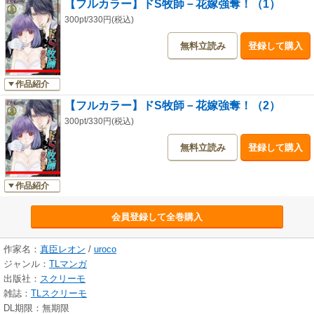
【フルカラー】ドS牧師－花嫁強奪！（1）
300pt/330円(税込)
無料立読み
登録して購入
作品紹介
【フルカラー】ドS牧師－花嫁強奪！（2）
300pt/330円(税込)
無料立読み
登録して購入
作品紹介
会員登録して全巻購入
作家名：
真臣レオン
/
uroco
ジャンル：
TLマンガ
出版社：
スクリーモ
雑誌：
TLスクリーモ
DL期限：無期限