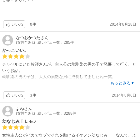
0件
2014年8月28日
いいね
なつおかつた
さん
(女性/40代)
総レビュー数：285件
かっこいい。
チャペルにいた牧師さんが、主人公の幼馴染の男の子で発展して行く、と
いうお話。
幼馴染の男の子は、大人の素敵な男に成長してましたねー笑。
意地悪でSっ気があるところか、素敵です。
もっとみる▼
3件
2014年8月6日
いいね
よね
さん
(女性/40代)
総レビュー数：3288件
幼なじみＴＬモノ
女性主人公がバカでウブでそれを助けるイケメン幼なじみ・・なんて、よ