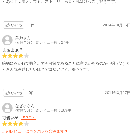
くあるＴＬモノ。でも、ストーリーも良く私はけっこう好きです。
1件
2014年10月16日
いいね
葉乃
さん
(女性/40代)
総レビュー数：27件
まぁまぁ？
絵柄に惹かれて購入。でも牧師であることに意味があるのか不明（笑）た
くさん読み返したいほどではないけど、好きです。
0件
2014年3月17日
いいね
なぎさ
さん
(女性/30代)
総レビュー数：169件
可愛い❤
ネタバレ
このレビューはネタバレを含みます▼