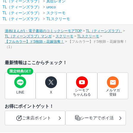
TL（ティーンズラブ）
>
真臣レオン
TL（ティーンズラブ）
>
uroco
TL（ティーンズラブ）
>
スクリーモ
TL（ティーンズラブ）
>
TLスクリーモ
漫画(まんが)・電子書籍のコミックシーモアTOP
TL（ティーンズラブ）
TL（ティーンズラブ）マンガ
スクリーモ
TLスクリーモ
【フルカラー】ドS牧師－花嫁強奪！
【フルカラー】ドS牧師－花嫁強奪！
（1）
最新情報はここからチェック！
限定特典GET
シーモア
メルマガ
LINE
X
ちゃんねる
登録
お得にポイントゲット！
ご来店ポイント
シーモアでポイ活