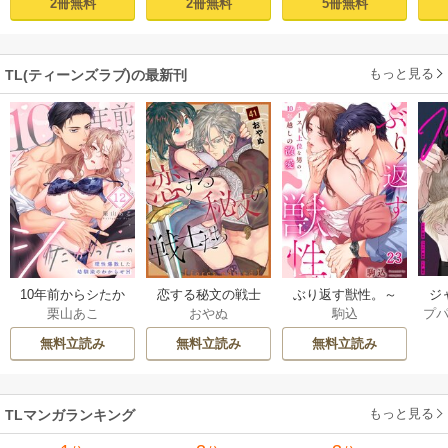
2冊無料
2冊無料
5冊無料
からせＨ（１）
～【TL版】 1巻
元カレとのズブズ
ブH（1）
もっと見る
TL(ティーンズラブ)の最新刊
ジ
10年前からシたか
恋する秘文の戦士
ぶり返す獣性。～
プ
栗山あこ
おやぬ
駒込
ク！
った。～理性爆散
たち【forcs edite
カースト上位な男
した幼馴染のわか
d】 43-44巻
の、10年越しの激
無料立読み
無料立読み
無料立読み
らせＨ 12巻
愛 23巻
もっと見る
TLマンガランキング