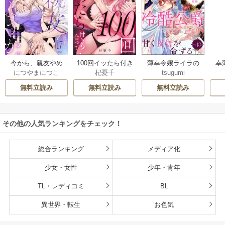
今から、親友やめ
100回イッたら付き
薄幸令嬢ライラの
幸
につやまにつこ
杞憂千
tsugumi
ようか。～腐れ縁
合って？ 無愛想な
数奇な結婚 愛さな
絶
同僚は甘い快楽で
ライバル同期の溺
いと告げた冷酷公
む
無料立読み
無料立読み
無料立読み
私を壊す～
愛絶倫セックス
爵は甘く夜伽を命
（分冊版）
ずる（分冊版）
その他の人気ランキングをチェック！
総合ランキング
メディア化
少女・女性
少年・青年
TL・レディコミ
BL
異世界・転生
お色気