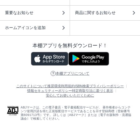
重要なお知らせ
商品に関するお知らせ
ホームアイコンを追加
本棚アプリを無料ダウンロード！
本棚アプリについて
このサイトについて
推奨環境
利用規約
ISBN検索
プライバシーポリシー
情報セキュリティーポリシー
特定商取引法に基づく表示
安心してお使いいただくために
ABJマークは、この電子書店・電子書籍配信サービスが、 著作権者からコンテ
ンツ使用許諾を得た正規版配信サービスであることを示す登録商標（登録番号
第6091713号）です。 詳しくは［ABJマーク］または［電子出版制作・流通協
議会］で検索してください。
(C)NTTソルマーレ