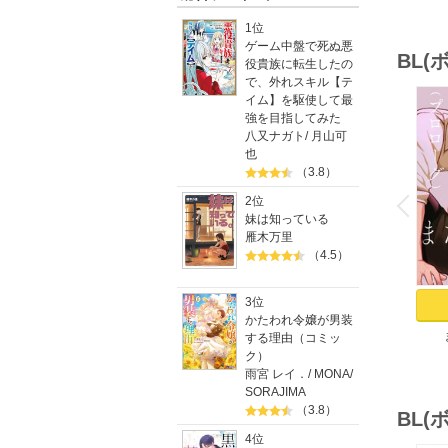
1位
ゲーム中盤で死ぬ悪
BL
役貴族に転生したの
で、外れスキル【テ
イム】を駆使して最
強を目指してみた
八又ナガト
/
月山可
也
（3.8）
o
v
2位
P
r
e
i
u
妹は知っている
雁木万里
（4.5）
3位
かたわれ令嬢が男装
する理由（コミッ
Res
ク）
雨宮 レイ．
/
MONA
/
SORAJIMA
（3.8）
BL
4位