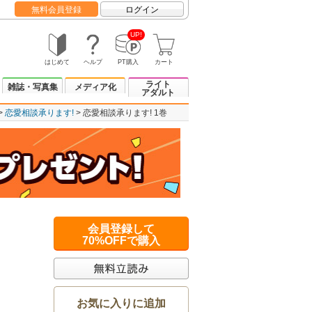
無料会員登録
ログイン
UP!
はじめて
ヘルプ
PT購入
カート
ライト
雑誌・写真集
メディア化
アダルト
恋愛相談承ります!
恋愛相談承ります! 1巻
会員登録して
70%OFFで購入
お気に入りに追加