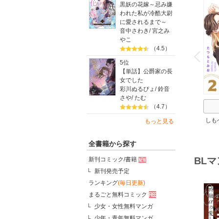
黒妖の花嫁～忌み嫌
われた私が冷酷大尉
に愛されるまで～
音中さわき
/
宮之み
やこ
o
（4.5）
v
P
r
e
i
u
5位
【単話】公爵家の長
女でした
彩川ぬるぴょ
/
鈴音
さや
/
たむ
（4.7）
しも
もっと見る
ろし
全書籍から探す
BL
新刊コミック/書籍
新刊発売予定
ランキング
(毎日更新)
まるごと無料コミック
少女・女性無料マンガ
少年・青年無料マンガ