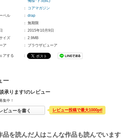
俺様･ドS(BL)
：
コアマガジン
ーベル
：
drap
：
無期限
日
：
2015年10月9日
サイズ
：
2.9MB
ーア
：
ブラウザビューア
ェアする
：
ュー
談承ります!のレビュー
募集中！
レビュー投稿で最大1000pt!
レビューを書く
作品を読んだ人はこんな作品も読んでいます