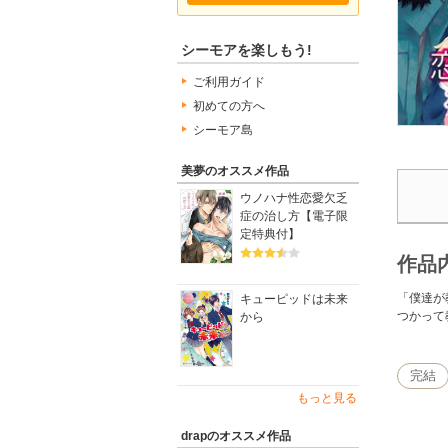
シーモアを楽しもう!
ご利用ガイド
初めての方へ
シーモア島
美夢のオススメ作品
ウノハナ性恋愛欠乏
症の治し方【電子限
定特典付】
作品
「僕達が
キューピッドは未来
つかって
から
完結
もっと見る
drapのオススメ作品