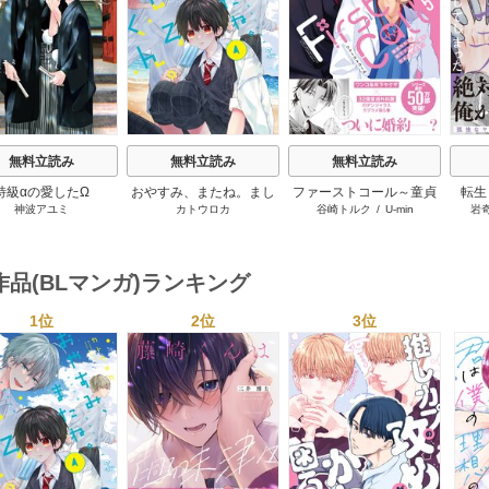
無料立読み
無料立読み
無料立読み
特級αの愛したΩ
おやすみ、またね。まし
ファーストコール～童貞
転生
神波アユミ
カトウロカ
谷崎トルク
/
U-min
岩
ろくん。【電子限定漫画
外科医、年下ヤクザの嫁
は、
付き】
にされそうです！～【単
デレ
行本版(シーモア限定描き
下ろし付き)】
作品(BLマンガ)ランキング
1位
2位
3位
s