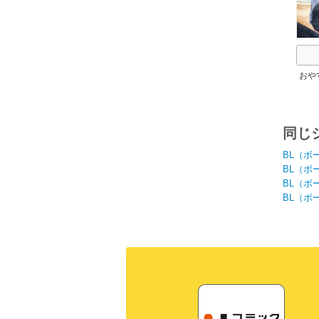
おや
ろく
同じ
BL（ボ
BL（ボ
BL（ボ
BL（ボ