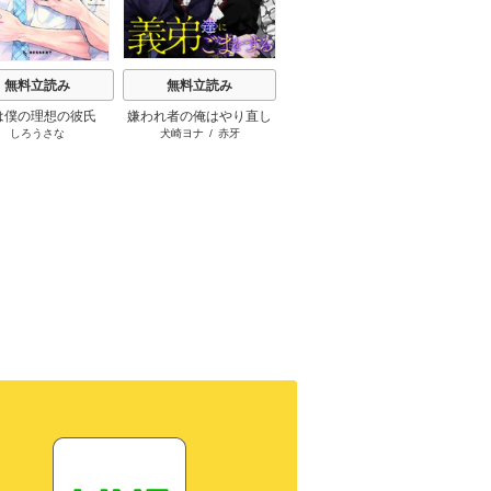
M
無料立読み
無料立読み
無料立読み
m
RU
は僕の理想の彼氏
嫌われ者の俺はやり直し
彼氏が欲しかった
しろうさな
犬崎ヨナ
/
赤牙
たうみまゆ
の世界で義弟達にごまを
する（分冊版）