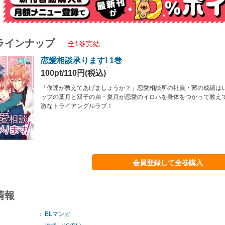
ラインナップ
全1巻完結
恋愛相談承ります! 1巻
100pt/110円(税込)
「僕達が教えてあげましょうか？」恋愛相談所の社員・茜の成績は
ップの葉月と双子の弟・夏月が恋愛のイロハを身体をつかって教えてく
激なトライアングルラブ！
会員登録して全巻購入
情報
：
BLマンガ