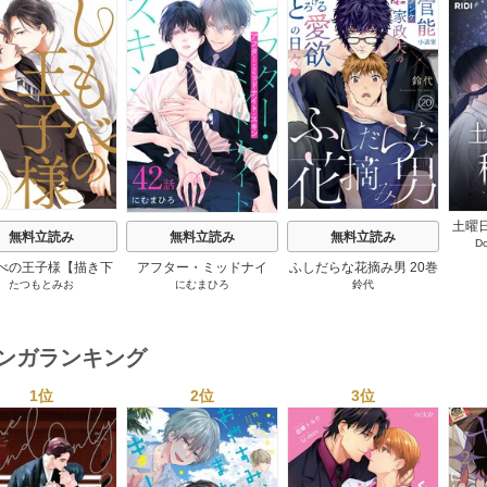
s
土曜
無料立読み
無料立読み
無料立読み
D
僕の
【
べの王子様【描き下
アフター・ミッドナイ
ふしだらな花摘み男 20巻
たつもとみお
にむまひろ
鈴代
おまけ付き特装版】
ト・スキン［ばら売り］
2巻
42巻
マンガランキング
1位
2位
3位
s