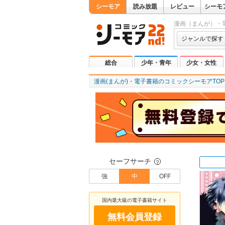
シーモア
読み放題
レビュー
シーモ
漫画（まんが）・
ジャンルで探す
総合
少年・青年
少女・女性
漫画(まんが)・電子書籍のコミックシーモアTOP
セーフサーチ
？
強
中
OFF
国内最大級の電子書籍サイト
無料会員登録