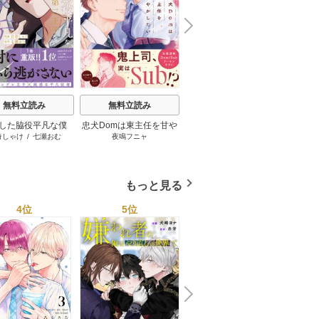
N
x
e
t
無料立読み
無料立読み
無料立読み
した脇役平凡な僕
忠犬Domは東主任を甘や
やましさの熱に抱かれて
藤崎く
奇しゃけ
/
七瀬おむ
夜鳴フニャ
ウノハナ
美形第二王子をヤン
かしたい【コミックス版
【電子限定特典付き】
にしてしまった【シ
／シーモア限定おまけ付
ーモア限定版】
き】
もっと見る
4位
5位
6位
N
x
e
t