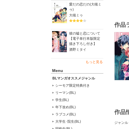
愛だの恋だの(大槻ミ
ゥ)
大槻ミゥ
作品
彼の嘘と恋について
【電子単行本版限定
描き下ろし付き】
酒野ミタイ
もっと見る
Menu
BLマンガオススメジャンル
シーモア限定特典付き
リーマン(BL)
学生(BL)
年下攻め(BL)
作品
ラブコメ(BL)
大学生･院生(BL)
ジャンル
同級生(BL)