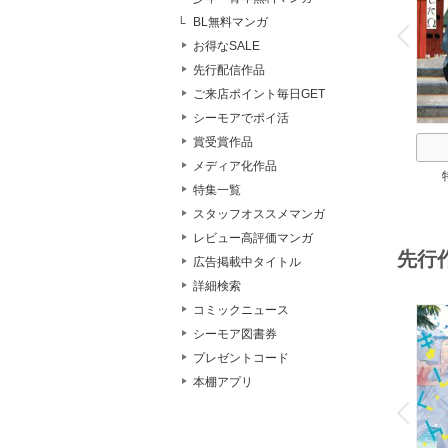
o
v
BL無料マンガ
P
r
e
i
u
お得なSALE
先行配信作品
ご来店ポイント毎日GET
シーモアでポイ活
賞受賞作品
メディア化作品
特集一覧
スタッフオススメマンガ
レビュー高評価マンガ
先行
広告掲載中タイトル
詳細検索
コミックニュース
シーモア図書券
プレゼントコード
本棚アプリ
o
v
P
r
e
i
u