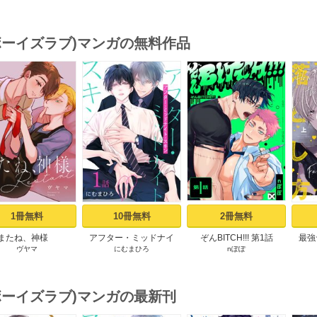
(ボーイズラブ)マンガの無料作品
s
1冊無料
10冊無料
2冊無料
またね、神様
アフター・ミッドナイ
ぞんBITCH!!! 第1話
最強
ヴヤマ
にむまひろ
nぽぽ
tart［ばら売り］ プ
ト・スキン［ばら売り］
【コ
ロローグ
第1話
お
(ボーイズラブ)マンガの最新刊