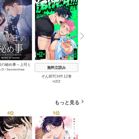
N
x
e
t
日の秘め事～上司と
無料立読み
無料立読み
o.D
/
Seomonhwa
キケンな服従契約～
タテヨミ】 67巻
ぞんBITCH!!! 12巻
最強ヤクザの落とし方 2
見ない
nぽぽ
下瀬川ひなる
巻
もっと見る
4位
5位
6位