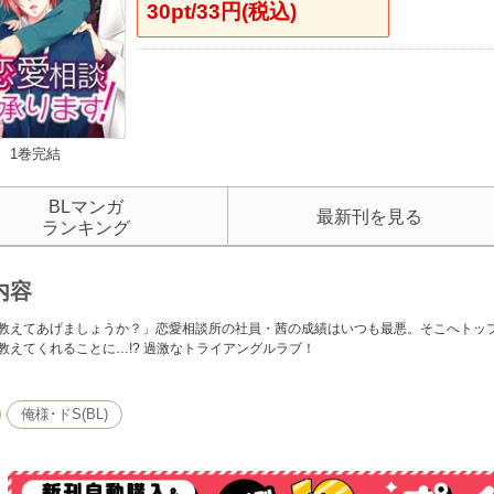
30pt/33円(税込)
1巻完結
BLマンガ
最新刊を見る
ランキング
内容
教えてあげましょうか？」恋愛相談所の社員・茜の成績はいつも最悪。そこへトッ
教えてくれることに…!? 過激なトライアングルラブ！
俺様･ドS(BL)