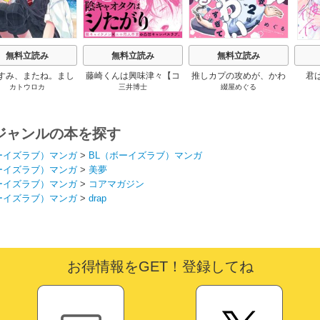
無料立読み
無料立読み
無料立読み
すみ、またね。まし
藤崎くんは興味津々【コ
推しカプの攻めが、かわ
君
カトウロカ
三井博士
綴屋めぐる
ん。【電子限定漫画
ミックス版】
いすぎて困る
付き】
ジャンルの本を探す
ーイズラブ）マンガ
>
BL（ボーイズラブ）マンガ
ーイズラブ）マンガ
>
美夢
ーイズラブ）マンガ
>
コアマガジン
ーイズラブ）マンガ
>
drap
お得情報をGET！登録してね