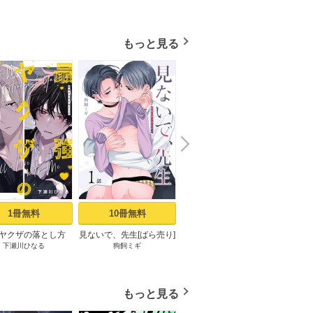
もっと見る
N
x
e
t
1冊無料
10冊無料
3冊無料
ヤクザの落とし方
見ないで、先生[ばら売り]
良い子だね守屋くん［ば
最強
下瀬川ひなる
狗飼ミギ
堀すいか
ミックシーモア限定
第1話
ら売り］ 第1話
［ば
まけ付き】 上
もっと見る