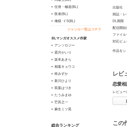
任侠・極道(BL)
出版社
医者(BL)
雑誌・レ
俺様･ドS(BL)
DL期限
配信開始
ジャンル一覧はコチラ
ファイル
BLマンガオススメ作家
対応ビュ
アンソロジー
作品をシ
霜月かいり
坂本あきら
相葉キョウコ
レビ
柊みずか
新川ひより
恋愛相
双葉はづき
レビュー
たうみまゆ
芒其之一
麻生ミツ晃
この
総合ランキング