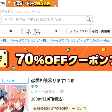
ア島
電子書籍ならコミックシーモア！
シーモア
BL
TL
ライトノベル
小説・実用書
コミックス
BL（ボーイズラブ）マンガ
BL（ボーイズラブ）マンガ
コアマガジン
drap
恋愛相談承ります! 1巻
BLマンガ
美夢
レビュー募集中！
100pt/110円(税込)
会員登録限定70%OFFクーポンで