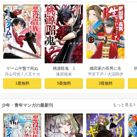
ゲーム中盤で死ぬ
桃源暗鬼 1
織田家の長男に生
月山可也
/
八又ナガ
漆原侑来
平沢下戸
/
大沼田伊
悪役貴族に転生し
まれました～戦国
ト
勢彦
/
逸見兎歌
たので、外れスキ
時代に転生したけ
1冊無料
5冊無料
3冊無料
ル【テイム】を駆
ど、死にたくない
使して最強を目指
ので改革を起こし
してみた（１）
ます～ 1
もっと見る
少年・青年マンガの最新刊