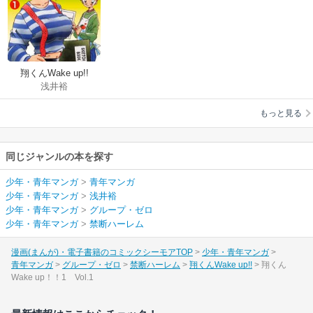
翔くんWake up!!
浅井裕
もっと見る
同じジャンルの本を探す
少年・青年マンガ
>
青年マンガ
少年・青年マンガ
>
浅井裕
少年・青年マンガ
>
グループ・ゼロ
少年・青年マンガ
>
禁断ハーレム
漫画(まんが)・電子書籍のコミックシーモアTOP
少年・青年マンガ
青年マンガ
グループ・ゼロ
禁断ハーレム
翔くんWake up!!
翔くん
Wake up！！1 Vol.1