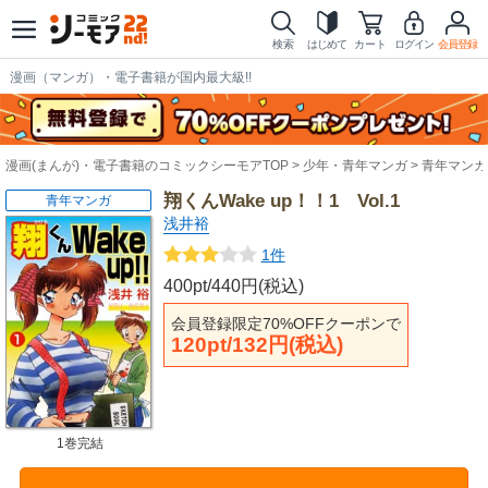
検索
はじめて
カート
ログイン
会員登録
漫画（マンガ）・電子書籍が国内最大級!!
漫画(まんが)・電子書籍のコミックシーモアTOP
少年・青年マンガ
青年マンガ
翔くんWake up！！1 Vol.1
青年マンガ
浅井裕
1件
400pt/440円(税込)
会員登録限定70%OFFクーポンで
120pt/132円(税込)
1巻完結