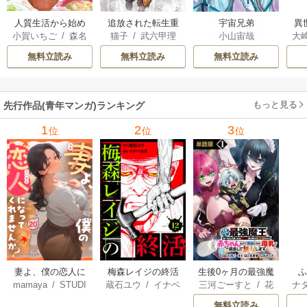
人質生活から始め
追放された転生重
宇宙兄弟
異
小賀いちご
/
森名
猫子
/
武六甲理
小山宙哉
大
るスローライフ
騎士はゲーム知識
は
尚
衣
/
じゃいあん
Ａ
で無双する
出
無料立読み
無料立読み
無料立読み
で
サ
もっと見る
先行作品(青年マンガ)ランキング
1
2
3
位
位
位
妻よ、僕の恋人に
梅森レイジの終活
生後0ヶ月の最強魔
mamaya
/
STUDI
蔵石ユウ
/
イナベ
三河ごーすと
/
花
ナ
なってくれません
王 食べるだけ強
O ZOON
カズ
/
STUDIO ZO
房雪
/
マップ
核
か？
くなるチート能力
無料立読み