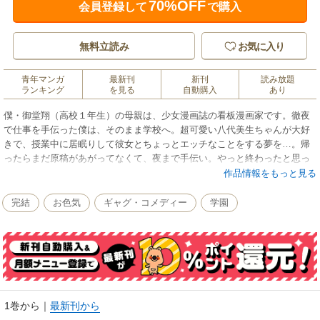
70%OFF
会員登録して
で購入
無料立読み
お気に入り
青年マンガ
最新刊
新刊
読み放題
ランキング
を見る
自動購入
あり
僕・御堂翔（高校１年生）の母親は、少女漫画誌の看板漫画家です。徹夜
で仕事を手伝った僕は、そのまま学校へ。超可愛い八代美生ちゃんが大好
きで、授業中に居眠りして彼女とちょっとエッチなことをする夢を…。帰
ったらまだ原稿があがってなくて、夜まで手伝い。やっと終わったと思っ
たら、母さんたちは夜の街に繰り出してドンちゃん騒ぎだと！「御堂家の
作品情報をもっと見る
人々」これは、ほとんど実話です！ 恐るべき漫画家の実態…。以下「女
王様の休日」「八代さんの真実」「八代さんの家庭の事情」「八代・兄、
完結
お色気
ギャグ・コメディー
学園
その苦悩」「睡眠不足にご用心」「翔くんBreak down」「燃えつきる前
に…」「翔くん熟睡ス！」を収録。
1巻から
｜
最新刊から