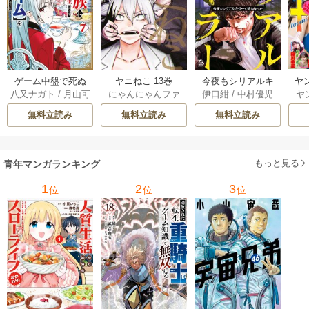
ゲーム中盤で死ぬ
ヤニねこ 13巻
今夜もシリアルキ
ヤ
八又ナガト
/
月山可
にゃんにゃんファ
伊口紺
/
中村優児
ヤ
悪役貴族に転生し
ラーと待ち合わせ 5
也
クトリー
たので、外れスキ
巻
無料立読み
無料立読み
無料立読み
ル【テイム】を駆
使して最強を目指
してみた 7巻
もっと見る
青年マンガランキング
1
2
3
位
位
位