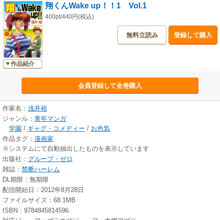
翔くんWake up！！1 Vol.1
400pt/440円(税込)
無料立読み
登録して購入
作品紹介
会員登録して全巻購入
作家名：
浅井裕
ジャンル：
青年マンガ
学園
/
ギャグ・コメディー
/
お色気
作品タグ：
漫画家
※システムにて自動抽出したものを表示しています
出版社：
グループ・ゼロ
雑誌：
禁断ハーレム
DL期限：無期限
配信開始日：2012年8月28日
ファイルサイズ：68.1MB
ISBN：9784845814596