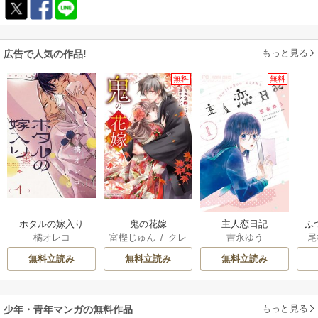
もっと見る
広告で人気の作品!
無料
無料
ホタルの嫁入り
鬼の花嫁
主人恋日記
ふ
橘オレコ
富樫じゅん
/
クレ
吉永ゆう
尾
は
ハ
雛
無料立読み
無料立読み
無料立読み
もっと見る
少年・青年マンガの無料作品