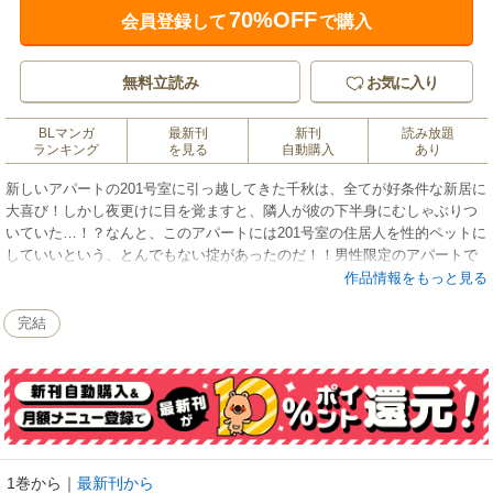
70%OFF
会員登録して
で購入
無料立読み
お気に入り
BLマンガ
最新刊
新刊
読み放題
ランキング
を見る
自動購入
あり
新しいアパートの201号室に引っ越してきた千秋は、全てが好条件な新居に
大喜び！しかし夜更けに目を覚ますと、隣人が彼の下半身にむしゃぶりつ
いていた…！？なんと、このアパートには201号室の住居人を性的ペットに
していいという、とんでもない掟があったのだ！！男性限定のアパートで
住人全てから狙われる千明…果たしてバックヴァージンを死守することが
作品情報をもっと見る
できるのか！？
完結
1巻から
｜
最新刊から