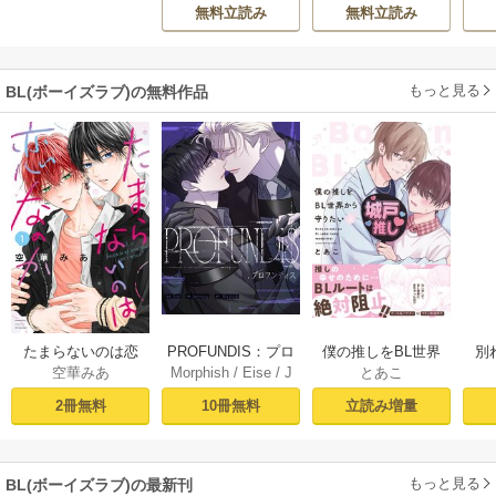
特典付き】
弟達にごまをする
無料立読み
無料立読み
【シーモア限定
版】
もっと見る
BL(ボーイズラブ)の無料作品
PROFUNDIS：プロ
たまらないのは恋
僕の推しをBL世界
別
Morphish
/
Eise
/
J
空華みあ
とあこ
フンディス【タテ
なのか（１）【シ
から守りたい【シ
掛
aeyoung
ヨミ】1
ーモア限定特典付
ーモア限定特典付
ミ
10冊無料
2冊無料
立読み増量
き】
き電子単行本】 上
定
巻
もっと見る
BL(ボーイズラブ)の最新刊