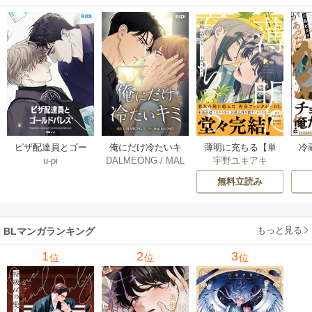
薄明に充ちる【単
冷
ピザ配達員とゴー
俺にだけ冷たいキ
宇野ユキアキ
u-pi
DALMEONG
/
MAL
行本版】 5巻
ルドパレス【タテ
ミ【タテヨミ】 34
LINFLOWER
ヨミ】 104巻
巻
無料立読み
もっと見る
BLマンガランキング
1
2
3
位
位
位