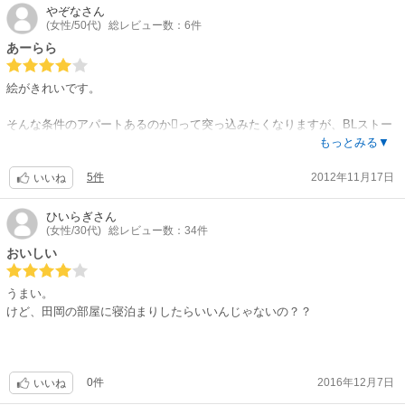
やぞな
さん
(女性/50代)
総レビュー数：6件
あーらら
絵がきれいです。
そんな条件のアパートあるのかって突っ込みたくなりますが、BLストー
リーとしては有りですね（笑）
もっとみる▼
5件
2012年11月17日
いいね
ひいらぎ
さん
(女性/30代)
総レビュー数：34件
おいしい
うまい。
けど、田岡の部屋に寝泊まりしたらいいんじゃないの？？
0件
2016年12月7日
いいね