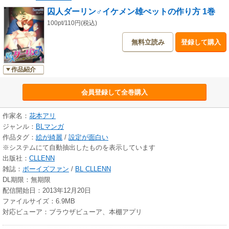
囚人ダーリン♂イケメン雄ぺットの作り方 1巻
100pt/110円(税込)
無料立読み
登録して購入
作品紹介
会員登録して全巻購入
作家名：
花本アリ
ジャンル：
BLマンガ
作品タグ：
絵が綺麗
/
設定が面白い
※システムにて自動抽出したものを表示しています
出版社：
CLLENN
雑誌：
ボーイズファン
/
BL CLLENN
DL期限：無期限
配信開始日：2013年12月20日
ファイルサイズ：6.9MB
対応ビューア：ブラウザビューア、本棚アプリ