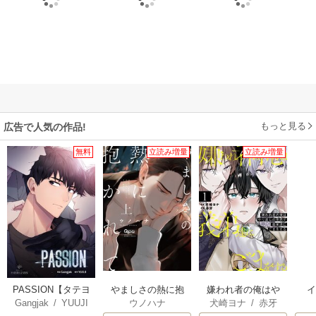
もっと見る
広告で人気の作品!
無料
立読み増量
立読み増量
PASSION【タテヨ
やましさの熱に抱
嫌われ者の俺はや
Gangjak
/
YUUJI
ウノハナ
犬崎ヨナ
/
赤牙
ミ】
かれて 【電子限定
り直しの世界で義
【