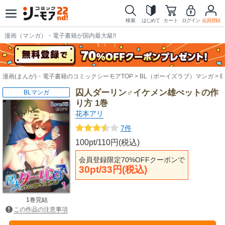
検索
はじめて
カート
ログイン
会員登録
漫画（マンガ）・電子書籍が国内最大級!!
漫画(まんが)・電子書籍のコミックシーモアTOP
BL（ボーイズラブ）マンガ
囚人ダーリン♂イケメン雄ぺットの作
BLマンガ
り方 1巻
花本アリ
7件
100pt/110円(税込)
会員登録限定70%OFFクーポンで
30pt/33円(税込)
1巻完結
この作品の注意事項