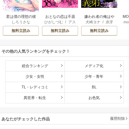
君は僕の理想の彼
おとなの恋は不器
嫌われ者の俺はや
MO
しろうさな
ひがしづむ
/
アス
犬崎ヨナ
/
赤牙
mo
氏
用なので
り直しの世界で義
U
ティル編集部
弟達にごまをする
無料立読み
無料立読み
無料立読み
（分冊版）
その他の人気ランキングをチェック！
総合ランキング
メディア化
少女・女性
少年・青年
TL・レディコミ
BL
異世界・転生
お色気
履歴削除
あなたがチェックした作品