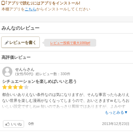
｢アプリで読む｣にはアプリをインストール!
本棚アプリを
こちら
からインストールしてください
みんなのレビュー
レビューを書く
レビュー投稿で最大1000pt!
高評価レビュー
せんら
さん
(女性/50代)
総レビュー数：330件
シチュエーションを楽しめばいいと思う
都合いいありえない条件なのは気になりますが、そんな事言ったらありえ
ない世界を楽しむ漫画がなくなってしまうので、おいときますw むしろお
いしい設定ですしねw 短いのであっさり風味ではありますが、よみやす
く、絵もかわいく、シチュエーションもそこそこ良かったです。
もっとみる▼
0件
2013年12月23日
いいね