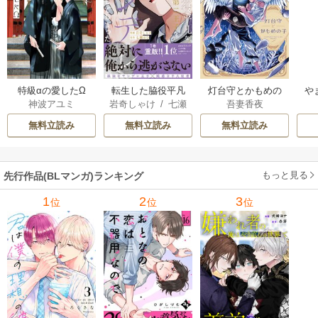
特級αの愛したΩ
転生した脇役平凡
灯台守とかもめの
や
神波アユミ
岩奇しゃけ
/
七瀬
吾妻香夜
な僕は、美形第二
子
か
おむ
王子をヤンデレに
無料立読み
無料立読み
無料立読み
してしまった【シ
ーモア限定版】
もっと見る
先行作品(BLマンガ)ランキング
1
2
3
位
位
位