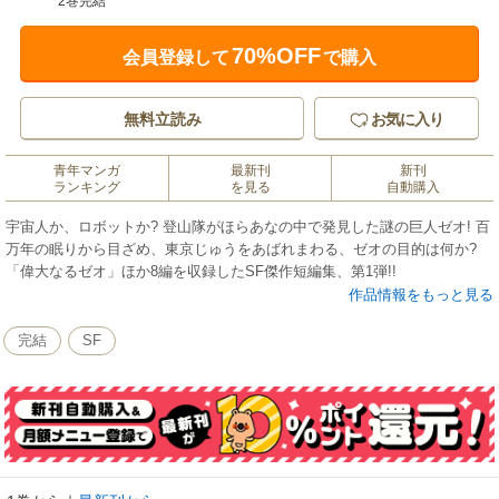
2巻完結
70%OFF
会員登録して
で購入
無料立読み
お気に入り
青年マンガ
最新刊
新刊
ランキング
を見る
自動購入
宇宙人か、ロボットか? 登山隊がほらあなの中で発見した謎の巨人ゼオ! 百
万年の眠りから目ざめ、東京じゅうをあばれまわる、ゼオの目的は何か?
「偉大なるゼオ」ほか8編を収録したSF傑作短編集、第1弾!!
作品情報をもっと見る
完結
SF