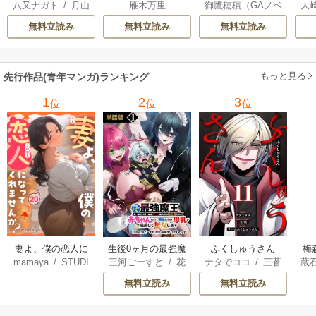
八又ナガト
/
月山
雁木万里
御鷹穂積（GAノベ
大
悪役貴族に転生し
へようこそ～デバ
は
可也
ル／SBクリエイテ
Ａ
たので、外れスキ
フは不要と勇者パ
出
無料立読み
無料立読み
無料立読み
ィブ刊）
/
蚕堂j1
ル【テイム】を駆
ーティーを追い出
で
/
弓取葵
/
平石
使して最強を目指
された黒魔導士、
サ
六
/
ユウヒ
してみた
魔王軍の最高幹部
もっと見る
先行作品(青年マンガ)ランキング
に迎えられる～
1
2
3
位
位
位
妻よ、僕の恋人に
生後0ヶ月の最強魔
ふくしゅうさん
梅
mamaya
/
STUDI
三河ごーすと
/
花
ナタでココ
/
三蒼
蔵
なってくれません
王 食べるだけ強
O ZOON
房雪
/
マップ
核
/
チームふくし
カ
か？
くなるチート能力
無料立読み
無料立読み
ゅうさん
持ち転生者だけど
赤ちゃんなので英