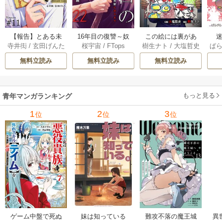
【報告】とある未
16年目の復讐～奴
この絵には裏があ
迷
寺井衒
/
玄田げんた
桜宇宙
/
FTops
樹生ナト
/
大塩哲史
ぱ
解決事件について 1
らを地獄に送るま
る 6巻
1巻
で 22巻
無料立読み
無料立読み
無料立読み
もっと見る
青年マンガランキング
1
2
3
位
位
位
ゲーム中盤で死ぬ
妹は知っている
難攻不落の魔王城
異