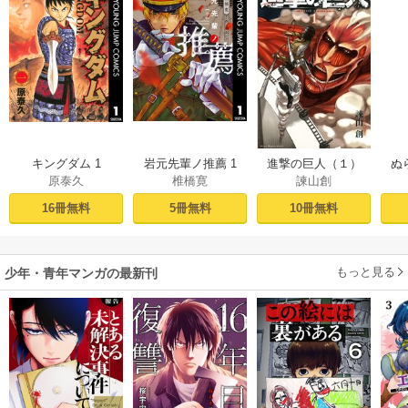
キングダム 1
岩元先輩ノ推薦 1
進撃の巨人（１）
ぬ
原泰久
椎橋寛
諫山創
16冊無料
5冊無料
10冊無料
もっと見る
少年・青年マンガの最新刊