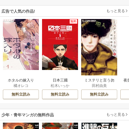
もっと見る
広告で人気の作品!
無料
ホタルの嫁入り
日本三國
ミステリと言う勿
夜
橘オレコ
松木いっか
田村由美
れ
は
無料立読み
無料立読み
無料立読み
もっと見る
少年・青年マンガの無料作品