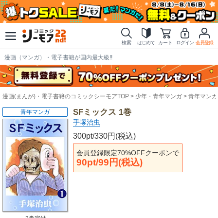
検索
はじめて
カート
ログイン
会員登録
漫画（マンガ）・電子書籍が国内最大級!!
漫画(まんが)・電子書籍のコミックシーモアTOP
少年・青年マンガ
青年マンガ
SFミックス 1巻
青年マンガ
手塚治虫
300pt/330円(税込)
会員登録限定70%OFFクーポンで
90pt/99円(税込)