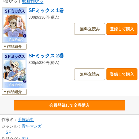
1巻から
｜
最新刊から
SFミックス 1巻
300pt/330円(税込)
無料立読み
登録して購入
作品紹介
SFミックス 2巻
300pt/330円(税込)
無料立読み
登録して購入
作品紹介
会員登録して全巻購入
作家名：
手塚治虫
ジャンル：
青年マンガ
SF
作品タグ：
囚人