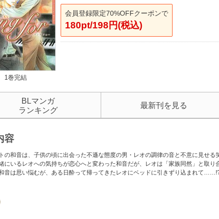
会員登録限定70%OFFクーポンで
180pt/198円(税込)
1巻完結
BLマンガ
最新刊を見る
ランキング
内容
トの和音は、子供の頃に出会った不遜な態度の男・レオの調律の音と不意に見せる
緒にいるレオへの気持ちが恋心へと変わった和音だが、レオは「家族同然」と取り
和音は思い悩むが、ある日酔って帰ってきたレオにベッドに引きずり込まれて……!