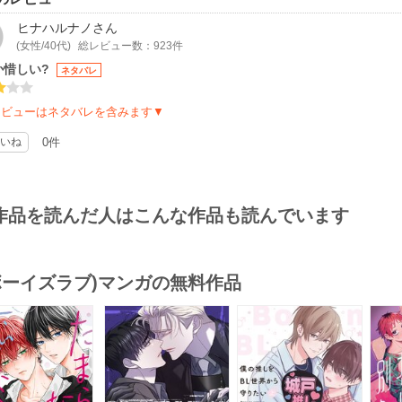
ヒナハルナノ
さん
(女性/40代)
総レビュー数：923件
か惜しい?
ネタバレ
レビューはネタバレを含みます▼
いね
0件
作品を読んだ人はこんな作品も読んでいます
(ボーイズラブ)マンガの無料作品
s