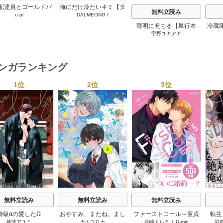
配達員とゴールドパ
俺にだけ冷たいキミ【タ
無料立読み
u-pi
DALMEONG
/
【タテヨミ】 104巻
テヨミ】 34巻
MALLINFLOWER
薄明に充ちる【単行本
冷蔵
宇野ユキアキ
版】 5巻
マンガランキング
1位
2位
3位
s
無料立読み
無料立読み
無料立読み
特級αの愛したΩ
おやすみ、またね。まし
ファーストコール～童貞
転生
神波アユミ
カトウロカ
谷崎トルク
/
U-min
岩
ろくん。【電子限定漫画
外科医、年下ヤクザの嫁
は、