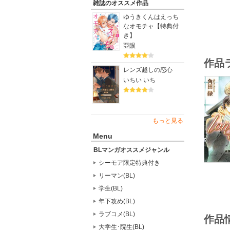
雑誌のオススメ作品
ゆうきくんはえっち
なオモチャ【特典付
き】
亞眼
作品
レンズ越しの恋心
いちい いち
もっと見る
Menu
BLマンガオススメジャンル
シーモア限定特典付き
リーマン(BL)
学生(BL)
年下攻め(BL)
ラブコメ(BL)
作品
大学生･院生(BL)