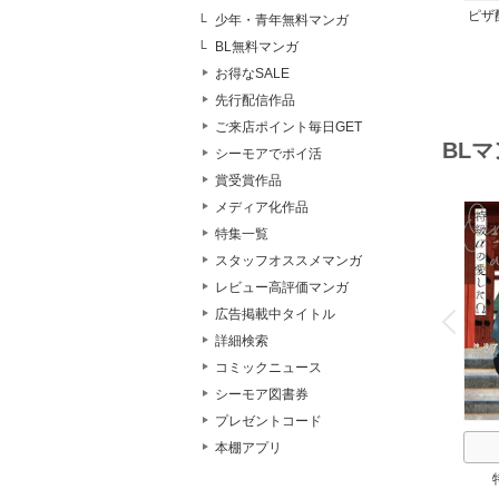
ピザ
少年・青年無料マンガ
レス
BL無料マンガ
お得なSALE
先行配信作品
ご来店ポイント毎日GET
BL
シーモアでポイ活
賞受賞作品
メディア化作品
特集一覧
スタッフオススメマンガ
レビュー高評価マンガ
o
v
広告掲載中タイトル
P
r
e
i
u
詳細検索
コミックニュース
シーモア図書券
プレゼントコード
本棚アプリ