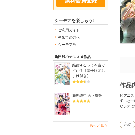
無料会員登録
シーモアを楽しもう!
ご利用ガイド
初めての方へ
シーモア島
角田緑のオススメ作品
結婚するって本当で
すか？【電子限定お
まけ付き】
作品
ピアニス
花魁道中 天下御免
ずっと一
なレオに
完結
もっと見る