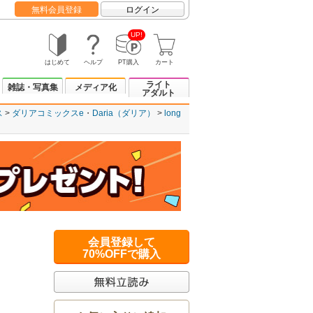
無料会員登録
ログイン
UP!
はじめて
ヘルプ
PT購入
カート
ライト
雑誌・写真集
メディア化
アダルト
ス
ダリアコミックスe
Daria（ダリア）
long
会員登録して
70%OFFで購入