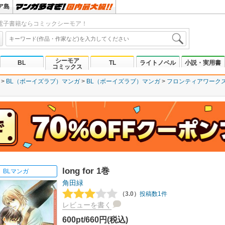
ア島
電子書籍ならコミックシーモア！
シーモア
BL
TL
ライトノベル
小説・実用書
コミックス
BL（ボーイズラブ）マンガ
BL（ボーイズラブ）マンガ
フロンティアワーク
long for 1巻
BLマンガ
角田緑
（3.0）
投稿数1件
レビューを書く
600pt/660円(税込)