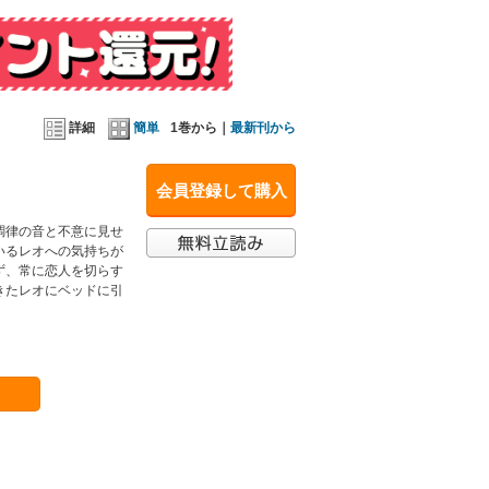
詳細
簡単
1巻から｜
最新刊から
会員登録して購入
調律の音と不意に見せ
いるレオへの気持ちが
ず、常に恋人を切らす
きたレオにベッドに引