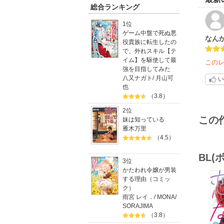
総合ランキング
1位
ゲーム中盤で死ぬ悪
なん
役貴族に転生したの
で、外れスキル【テ
イム】を駆使して最
この
強を目指してみた
八又ナガト
/
月山可
い
也
（3.8）
2位
この
妹は知っている
雁木万里
（4.5）
BL
3位
かたわれ令嬢が男装
する理由（コミッ
ク）
雨宮 レイ．
/
MONA
/
SORAJIMA
（3.8）
o
v