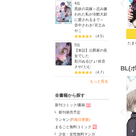
P
r
e
i
u
4位
黒妖の花嫁～忌み嫌
われた私が冷酷大尉
に愛されるまで～
音中さわき
/
宮之み
やこ
（4.5）
たま
5位
（１
【単話】公爵家の長
女でした
彩川ぬるぴょ
/
鈴音
さや
/
たむ
BL
（4.7）
もっと見る
全書籍から探す
o
新刊コミック/書籍
v
P
r
e
i
u
新刊発売予定
ランキング
(毎日更新)
まるごと無料コミック
少女・女性無料マンガ