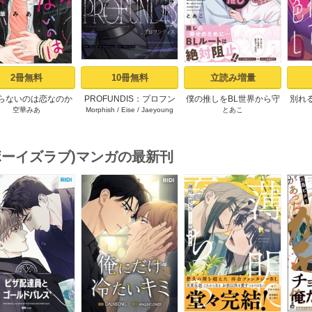
2冊無料
10冊無料
立読み増量
らないのは恋なのか
PROFUNDIS：プロフン
僕の推しをBL世界から守
別れ
空華みあ
Morphish
/
Eise
/
Jaeyoung
とあこ
）【シーモア限定特
ディス【タテヨミ】1
りたい【シーモア限定特
てみた
典付き】
典付き電子単行本】 上巻
ア限
(ボーイズラブ)マンガの最新刊
s