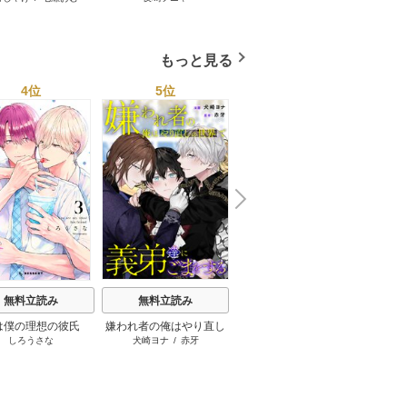
にしてしまった【シ
／シーモア限定おまけ付
ーモア限定版】
き】
もっと見る
4位
5位
6位
N
x
e
t
M
無料立読み
無料立読み
無料立読み
m
RU
は僕の理想の彼氏
嫌われ者の俺はやり直し
彼氏が欲しかった
しろうさな
犬崎ヨナ
/
赤牙
たうみまゆ
の世界で義弟達にごまを
する（分冊版）