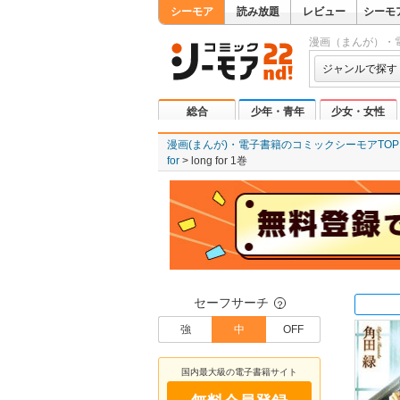
シーモア
読み放題
レビュー
シーモ
漫画（まんが）・
ジャンルで探す
総合
少年・青年
少女・女性
漫画(まんが)・電子書籍のコミックシーモアTOP
for
long for 1巻
セーフサーチ
？
強
中
OFF
国内最大級の電子書籍サイト