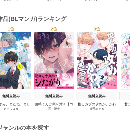
付き】
にされそうです！～【単
デレ
行本版(シーモア限定描き
下ろし付き)】
作品(BLマンガ)ランキング
1位
2位
3位
s
無料立読み
無料立読み
無料立読み
すみ、またね。まし
藤崎くんは興味津々【コ
推しカプの攻めが、かわ
君
カトウロカ
三井博士
綴屋めぐる
ん。【電子限定漫画
ミックス版】
いすぎて困る
付き】
ジャンルの本を探す