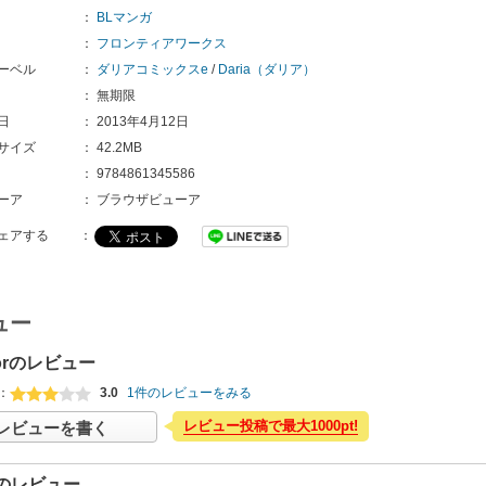
：
BLマンガ
：
フロンティアワークス
ーベル
：
ダリアコミックスe
/
Daria（ダリア）
：
無期限
日
：
2013年4月12日
サイズ
：
42.2MB
：
9784861345586 
ーア
：
ブラウザビューア
ェアする
：
ュー
 forのレビュー
：
3.0
1件のレビューをみる
レビュー投稿で最大1000pt!
レビューを書く
のレビュー