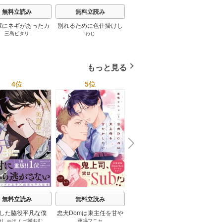
無料立読み
無料立読み
無料立読み
庫にネギがあったカ
別れるために色仕掛けし
修学旅行で仲良くないグ
やさし
三島ピタリ
わじ
こむぎ
/
隠木鶉
モ 2巻
てみた 15巻
ループに入りました【単
話版】 11巻
もっと見る
4位
5位
6位
N
x
e
t
無料立読み
無料立読み
無料立読み
した脇役平凡な僕
忠犬Domは東主任を甘や
やましさの熱に抱かれて
藤崎く
奇しゃけ
/
七瀬おむ
夜鳴フニャ
ウノハナ
美形第二王子をヤン
かしたい【コミックス版
【電子限定特典付き】