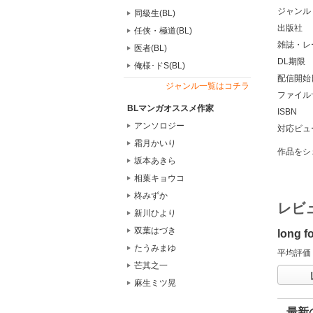
ジャンル
同級生(BL)
出版社
任侠・極道(BL)
雑誌・レ
医者(BL)
DL期限
俺様･ドS(BL)
配信開始
ジャンル一覧はコチラ
ファイル
BLマンガオススメ作家
ISBN
アンソロジー
対応ビュ
霜月かいり
作品をシ
坂本あきら
相葉キョウコ
柊みずか
レビ
新川ひより
双葉はづき
long
たうみまゆ
平均評価
芒其之一
麻生ミツ晃
最新