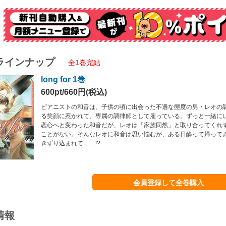
ラインナップ
全1巻完結
long for 1巻
600pt/660円(税込)
ピアニストの和音は、子供の頃に出会った不遜な態度の男・レオの
る笑顔に惹かれて、専属の調律師として雇っている。ずっと一緒に
恋心へと変わった和音だが、レオは「家族同然」と取り合ってくれ
ことがない。そんなレオに和音は思い悩むが、ある日酔って帰って
きずり込まれて……!?
会員登録して全巻購入
情報