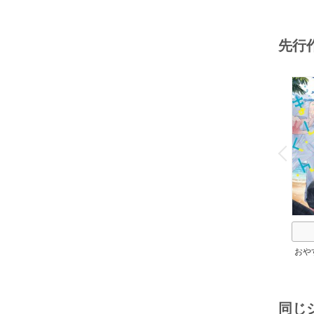
先行
o
v
P
r
e
i
u
おや
ろく
同じ