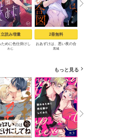
N
x
e
t
立読み増量
2冊無料
24冊無料
るために色仕掛けし
おあずけは、悪い夜の合
ピザ配達員とゴールドパ
記憶の
わじ
黒城
u-pi
D
1【コミックシーモ
図（1）
レス【タテヨミ】1話
定描き下ろしペーパ
ー付き】
もっと見る
N
x
e
t