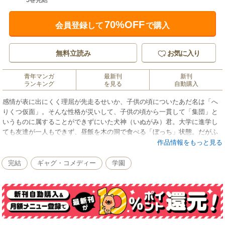
5巻完結
70%OFF
会員登録して
で購入
無料立読み
お気に入り
青年マンガ
最新刊
新刊
ランキング
を見る
自動購入
感情が表に出にくく理屈が先走るせいか、子供の頃についたあだ名は「へ
りくつ仮面」。そんな性格が災いして、子供の頃から一貫して「集団」と
いうものに属することができずにいた犬神（いぬがみ）君。大学に進学し
ても友達が一人もできず、昼飯を木の洞で食べる「ぼっち」状態。だがふ
としたことから、演劇研究会、略して“劇研”に入ることになり、初めての仲
作品情報をもっと見る
間・居場所を見つけて──―犬神君の思わぬ大暴走が始まる!!
完結
ギャグ・コメディー
学園