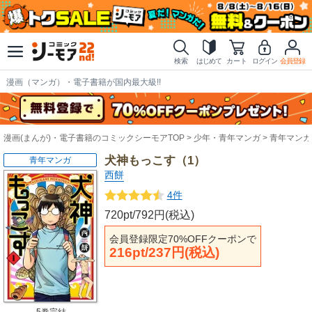
検索
はじめて
カート
ログイン
会員登録
漫画（マンガ）・電子書籍が国内最大級!!
漫画(まんが)・電子書籍のコミックシーモアTOP
少年・青年マンガ
青年マンガ
犬神もっこす（1）
青年マンガ
西餅
4件
720pt/792円(税込)
会員登録限定70%OFFクーポンで
216pt/237円(税込)