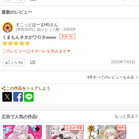
最新のレビュー
すこっとほーるHG
さん
(男性/50代)
総レビュー数：1863件
くまもんネタがワロタwww.
ネタバレ
このレビューはネタバレを含みます▼
1件
2025年7月5日
いいね
4件すべてのレビューをみる
この作品をシェアしよう
もっと見る
広告で人気の作品!
立読み増量
無料