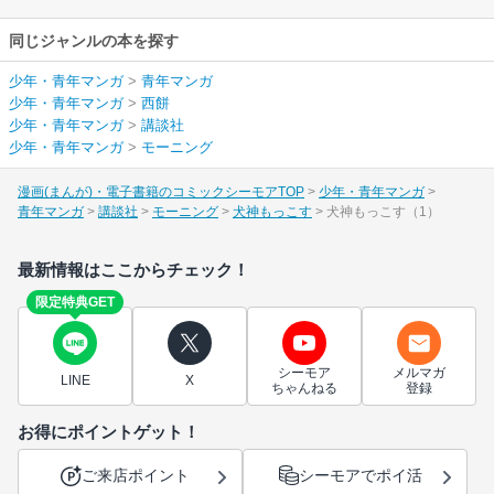
同じジャンルの本を探す
少年・青年マンガ
>
青年マンガ
少年・青年マンガ
>
西餅
少年・青年マンガ
>
講談社
少年・青年マンガ
>
モーニング
漫画(まんが)・電子書籍のコミックシーモアTOP
少年・青年マンガ
青年マンガ
講談社
モーニング
犬神もっこす
犬神もっこす（1）
最新情報はここからチェック！
限定特典GET
シーモア
メルマガ
LINE
X
ちゃんねる
登録
お得にポイントゲット！
ご来店ポイント
シーモアでポイ活