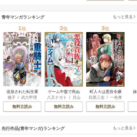
を嫁にする～（コ
ミック） 6巻
（
もっと見る
青年マンガランキング
1
2
3
位
位
位
追放された転生重
ゲーム中盤で死ぬ
町人Ａは悪役令嬢
猫子
/
武六甲理
八又ナガト
/
月山
目黒三吉
/
一色孝
騎士はゲーム知識
悪役貴族に転生し
をどうしても救い
衣
/
じゃいあん
可也
太郎
/
Parum
で無双する
たので、外れスキ
たい ～どぶと空
無料立読み
無料立読み
無料立読み
ル【テイム】を駆
と氷の姫君～
使して最強を目指
してみた
もっと見る
先行作品(青年マンガ)ランキング