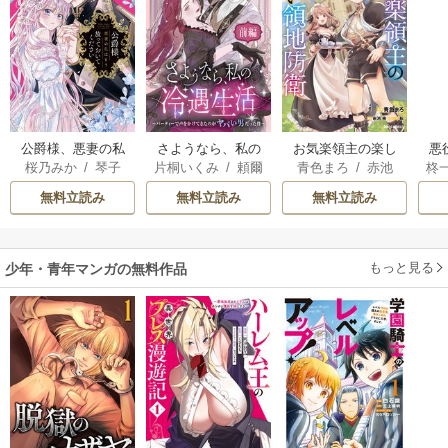
公爵様、悪妻の私
さようなら、私の
お気楽領主の楽し
悪
桜乃みか
/
琴子
片桐いくみ
/
頼爾
青色まろ
/
赤池
柊
はもう放っておい
冷遇生活 ～パーテ
い領地防衛
オ
宗
/
転
てください
ィーで声をかけて
女
無料立読み
無料立読み
無料立読み
きたのがヤバい男
真
だった件
もっと見る
少年・青年マンガの無料作品