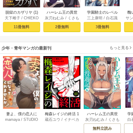
脱獄のカザリヤ (1)
ハーレム王の異世
学園騎士のレベル
醜
天下雌子
/
CHIEKO
灰刃ねむみ
/
くさも
三上康明
/
白石識
サ
界プレス漫遊記 ～
アップ！レベル100
同
ち
最強無双のおじさ
0超えの転生者、落
皇
11冊無料
2冊無料
3冊無料
んはあらゆる種族
ちこぼれクラスに
喪
を嫁にする～（コ
入学。そして、
ミック） 1巻
（コミック） ： 1
もっと見る
少年・青年マンガの最新刊
妻よ、僕の恋人に
梅森レイジの終活 1
ハーレム王の異世
学
mamaya
/
STUDIO
蔵石ユウ
/
イナベカ
灰刃ねむみ
/
くさも
白
なってくれません
3巻
界プレス漫遊記 ～
アッ
ZOON
ズ
/
STUDIO ZOON
ち
か？ 21巻
最強無双のおじさ
0
無料立読み
んはあらゆる種族
ち