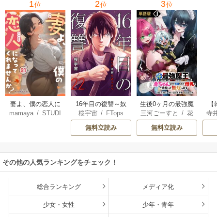
1
2
3
位
位
位
妻よ、僕の恋人に
16年目の復讐～奴
生後0ヶ月の最強魔
【
mamaya
/
STUDI
桜宇宙
/
FTops
三河ごーすと
/
花
寺
なってくれません
らを地獄に送るま
王 食べるだけ強
解
O ZOON
房雪
/
マップ
か？
で
くなるチート能力
無料立読み
無料立読み
持ち転生者だけど
赤ちゃんなので英
雄たちの母乳で成
その他の人気ランキングをチェック！
長して無双します
総合ランキング
メディア化
少女・女性
少年・青年