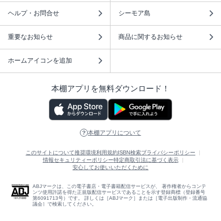
ヘルプ・お問合せ
シーモア島
重要なお知らせ
商品に関するお知らせ
ホームアイコンを追加
本棚アプリを無料ダウンロード！
本棚アプリについて
このサイトについて
推奨環境
利用規約
ISBN検索
プライバシーポリシー
情報セキュリティーポリシー
特定商取引法に基づく表示
安心してお使いいただくために
ABJマークは、この電子書店・電子書籍配信サービスが、 著作権者からコンテ
ンツ使用許諾を得た正規版配信サービスであることを示す登録商標（登録番号
第6091713号）です。 詳しくは［ABJマーク］または［電子出版制作・流通協
議会］で検索してください。