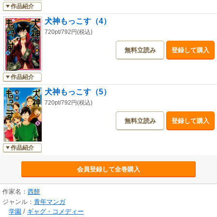
作品紹介
犬神もっこす（4）
720pt/792円(税込)
無料立読み
登録して購入
作品紹介
犬神もっこす（5）
720pt/792円(税込)
無料立読み
登録して購入
作品紹介
会員登録して全巻購入
作家名：
西餅
ジャンル：
青年マンガ
学園
/
ギャグ・コメディー