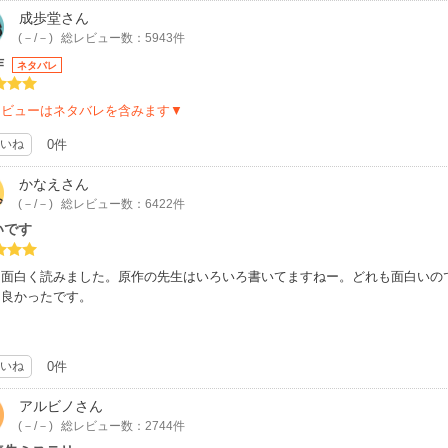
成歩堂
さん
(－/－)
総レビュー数：5943件
作
ネタバレ
レビューはネタバレを含みます▼
いね
0件
かなえ
さん
(－/－)
総レビュー数：6422件
いです
も面白く読みました。原作の先生はいろいろ書いてますねー。どれも面白いの
も良かったです。
いね
0件
アルビノ
さん
(－/－)
総レビュー数：2744件