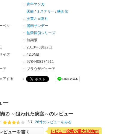
：
青年マンガ
医療
/
ミステリー
/
映画化
：
実業之日本社
ーベル
：
漫画サンデー
：
監禁探偵シリーズ
：
無期限
日
：
2013年3月22日
サイズ
：
42.6MB
：
9784408174211
ーア
：
ブラウザビューア
ェアする
：
ュー
偵(2) ～狙われた病室～のレビュー
：
3.7
26件のレビューをみる
レビュー投稿で最大1000pt!
レビューを書く