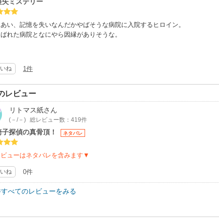
喪失ミステリー
にあい、記憶を失いなんだかやばそうな病院に入院するヒロイン。
運ばれた病院となにやら因縁がありそうな。
いね
1件
のレビュー
リトマス紙
さん
(－/－)
総レビュー数：419件
椅子探偵の真骨頂！
ネタバレ
レビューはネタバレを含みます▼
いね
0件
件すべてのレビューをみる