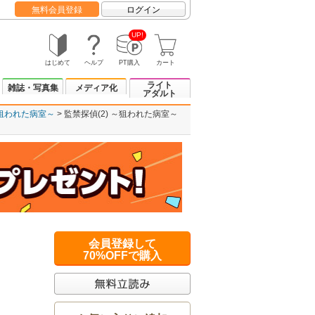
無料会員登録
ログイン
UP!
はじめて
ヘルプ
PT購入
カート
ライト
雑誌・写真集
メディア化
アダルト
～狙われた病室～
監禁探偵(2) ～狙われた病室～
会員登録して
70%OFFで購入