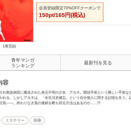
会員登録限定70%OFFクーポンで
150pt/165円(税込)
1巻完結
青年マンガ
最新刊を見る
ランキング
内容
され救急病院に搬送された身元不明の少女、アカネ。開頭手術という難しい手術なが
われる。しかしアカネは、「全生活史健忘」という自分個人に関する記憶を失う、
狂気――。終わりなき負の連鎖を断ち切る方法はあるのか……!?
ミステリー
医療