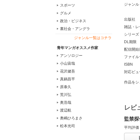
ジャンル
スポーツ
グルメ
出版社
政治・ビジネス
雑誌・レ
裏社会・アングラ
シリーズ
ジャンル一覧はコチラ
DL期限
青年マンガオススメ作家
配信開始
アンソロジー
ファイル
小山宙哉
ISBN
花沢健吾
対応ビュ
真鍋昌平
作品をシ
原泰久
荒川弘
奥浩哉
レビ
渡辺航
奥嶋ひろまさ
監禁探
松本光司
平均評価