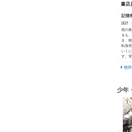
書店
記憶
設計 
雨の夜
るも、
き、順
転落死
いくに
す。実
他作
少年
o
v