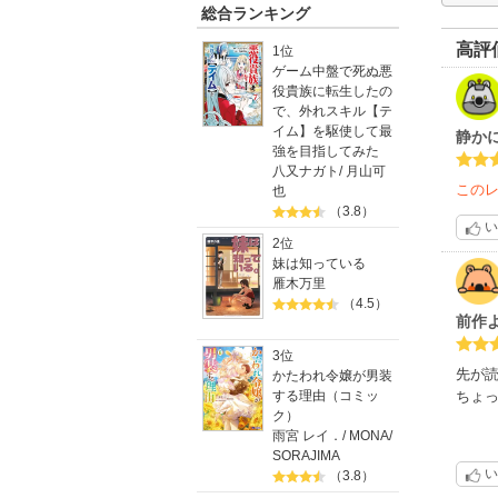
総合ランキング
高評
1位
ゲーム中盤で死ぬ悪
役貴族に転生したの
で、外れスキル【テ
イム】を駆使して最
静か
強を目指してみた
八又ナガト
/
月山可
この
也
（3.8）
い
2位
妹は知っている
雁木万里
（4.5）
前作
3位
先が読
かたわれ令嬢が男装
する理由（コミッ
ちょ
ク）
雨宮 レイ．
/
MONA
/
SORAJIMA
い
（3.8）