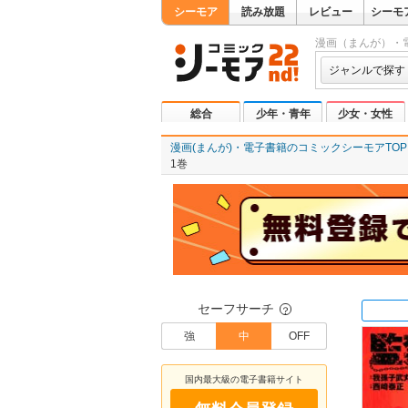
シーモア
読み放題
レビュー
シーモ
漫画（まんが）・
ジャンルで探す
総合
少年・青年
少女・女性
漫画(まんが)・電子書籍のコミックシーモアTOP
1巻
セーフサーチ
？
強
中
OFF
国内最大級の電子書籍サイト