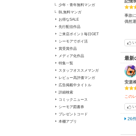
記憶
少年・青年無料マンガ
BL無料マンガ
事故
お得なSALE
偶然
先行配信作品
ご来店ポイント毎日GET
シーモアでポイ活
い
賞受賞作品
メディア化作品
最新
特集一覧
スタッフオススメマンガ
レビュー高評価マンガ
安楽
広告掲載中タイトル
詳細検索
この
コミックニュース
い
シーモア図書券
プレゼントコード
26
本棚アプリ