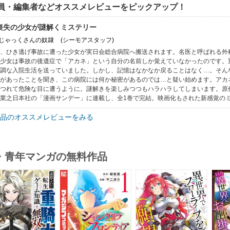
員・編集者などオススメレビューをピックアップ！
喪失の少女が謎解くミステリー
: じゃっくさんの奴隷
(シーモアスタッフ)
、ひき逃げ事故に遭った少女が実日会総合病院へ搬送されます。名医と呼ばれる外
少女は事故の後遺症で「アカネ」という自分の名前しか覚えていなかったのです。
調な入院生活を送っていました。しかし、記憶はなかなか戻ることはなく…。そん
があったことを聞き、この病院には何か秘密があるのでは…と疑い始めます。アカ
つれて危険な目に遭うように。謎解きを楽しみつつもハラハラしてしまいます。原
業之日本社の「漫画サンデー」に連載し、全1巻で完結。映画化もされた新感覚の
品のオススメレビューをみる
・青年マンガの無料作品
s