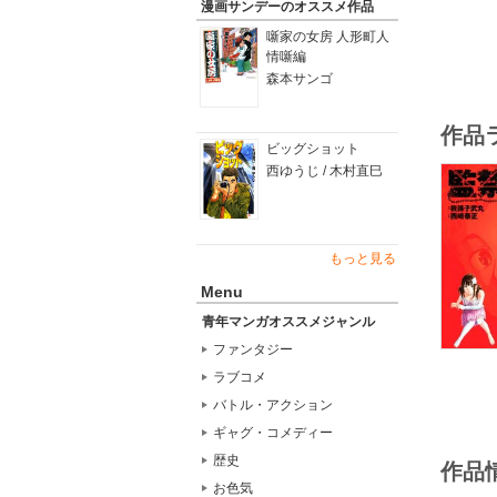
漫画サンデーのオススメ作品
噺家の女房 人形町人
情噺編
森本サンゴ
作品
ビッグショット
西ゆうじ / 木村直巳
もっと見る
Menu
青年マンガオススメジャンル
ファンタジー
ラブコメ
バトル・アクション
ギャグ・コメディー
歴史
作品
お色気