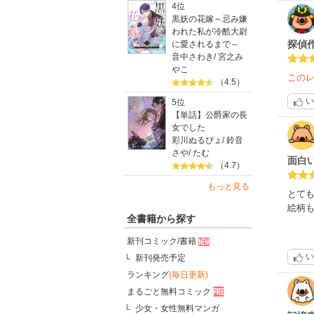
4位
黒妖の花嫁～忌み嫌
われた私が冷酷大尉
探偵
に愛されるまで～
音中さわき
/
宮之み
やこ
この
（4.5）
い
5位
【単話】公爵家の長
女でした
彩川ぬるぴょ
/
鈴音
さや
/
たむ
面白
（4.7）
もっと見る
とて
絵柄
全書籍から探す
新刊コミック/書籍
い
新刊発売予定
ランキング
(毎日更新)
まるごと無料コミック
少女・女性無料マンガ