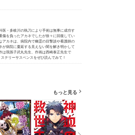
科医・多岐川の執刀により手術は無事に成功す
重傷を負ったアカネでしたが徐々に回復してい
なアカネは、病院内で幽霊の目撃談や看護師の
ネが病院に蔓延する見えない闇を解き明かして
作は我孫子武丸先生、作画は西崎泰正先生で
ミステリーサスペンスをぜひ読んでみて！
もっと見る