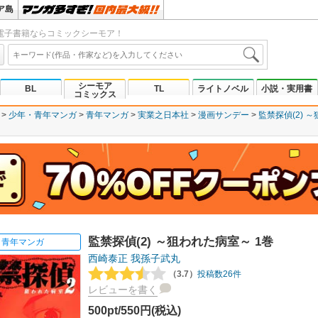
ア島
電子書籍ならコミックシーモア！
シーモア
BL
TL
ライトノベル
小説・実用書
コミックス
少年・青年マンガ
青年マンガ
実業之日本社
漫画サンデー
監禁探偵(2) 
監禁探偵(2) ～狙われた病室～ 1巻
青年マンガ
西崎泰正
我孫子武丸
（3.7）
投稿数26件
レビューを書く
500pt/550円(税込)