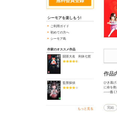
無料会員登録
シーモアを楽しもう!
ご利用ガイド
初めての方へ
シーモア島
作家のオススメ作品
闘茶大名 利休七哲
作品
ひき逃げ
監禁探偵
に命を救
――蠢く
完結
もっと見る