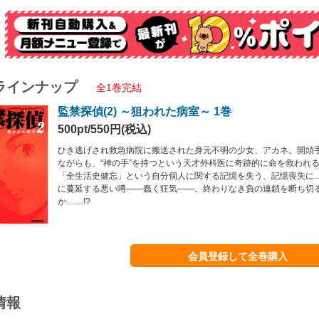
ラインナップ
全1巻完結
監禁探偵(2) ～狙われた病室～ 1巻
500pt/550円(税込)
ひき逃げされ救急病院に搬送された身元不明の少女、アカネ。開頭
ながらも、“神の手”を持つという天才外科医に奇跡的に命を救われ
「全生活史健忘」という自分個人に関する記憶を失う、記憶喪失に
に蔓延する悪い噂――蠢く狂気――。終わりなき負の連鎖を断ち切
か……!?
会員登録して全巻購入
情報