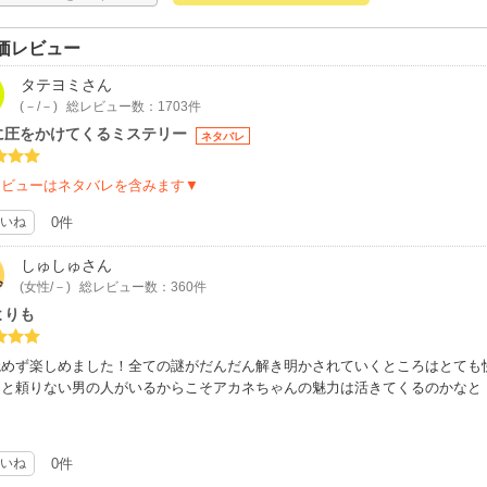
価レビュー
タテヨミ
さん
(－/－)
総レビュー数：1703件
に圧をかけてくるミステリー
ネタバレ
レビューはネタバレを含みます▼
いね
0件
しゅしゅ
さん
(女性/－)
総レビュー数：360件
よりも
めず楽しめました！全ての謎がだんだん解き明かされていくところはとても快感
っと頼りない男の人がいるからこそアカネちゃんの魅力は活きてくるのかなと
いね
0件