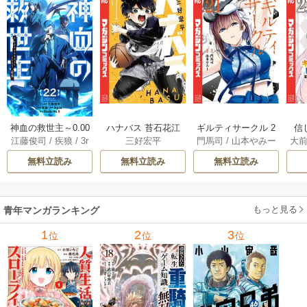
神血の救世主～0.00
ハナバス 苔石花江
ギルティサークル 2
信
江藤俊司
/
疾狼
/
3r
三好宏平
門馬司
/
山本やみー
大
000001％を引き当
のバスケ論 7巻
1巻
に
d Ie
/
Studio No.9
て最強へ～【電子
で
無料立読み
無料立読み
無料立読み
書籍特典付】 22巻
ギ
ャ
の
もっと見る
青年マンガランキング
れ
メ
1
2
3
位
位
位
ぁ