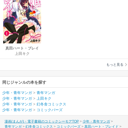
真田ハート・ブレイ
上田キク
ド
もっと見る
同じジャンルの本を探す
少年・青年マンガ
>
青年マンガ
少年・青年マンガ
>
上田キク
少年・青年マンガ
>
幻冬舎コミックス
少年・青年マンガ
>
コミックバーズ
漫画(まんが)・電子書籍のコミックシーモアTOP
少年・青年マンガ
青年マンガ
幻冬舎コミックス
コミックバーズ
真田ハート・ブレイド