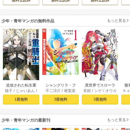
無料立読み
無料立読み
無料立読み
立たずな妻のはず
きたのがヤバい男
でしたが……～
だった件
もっと見る
少年・青年マンガの無料作品
追放された転生重
シャングリラ・フ
異世界でスローラ
骸
猫子
/
じゃいあん
/
不二涼介
/
硬梨菜
長頼
/
シゲ
/
オウカ
Ｋ
騎士はゲーム知識
ロンティア（１）
イフを（願望） 1
異
武六甲理衣
で無双する（１）
～クソゲーハン
1冊無料
3冊無料
3冊無料
ター、神ゲーに挑
まんとす～
もっと見る
少年・青年マンガの最新刊