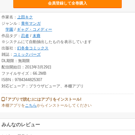
会員登録して全巻購入
作家名：
上田キク
ジャンル：
青年マンガ
学園
/
ギャグ・コメディー
作品タグ：
忍者
/
末裔
※システムにて自動抽出したものを表示しています
出版社：
幻冬舎コミックス
雑誌：
コミックバーズ
DL期限：無期限
配信開始日：2013年3月29日
ファイルサイズ：66.2MB
ISBN：9784344825307
対応ビューア：ブラウザビューア、本棚アプリ
｢アプリで読む｣にはアプリをインストール!
本棚アプリを
こちら
からインストールしてください
みんなのレビュー