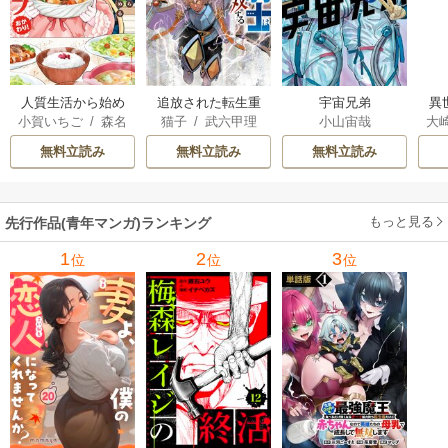
人質生活から始め
追放された転生重
宇宙兄弟
異
小賀いちご
/
森名
猫子
/
武六甲理
小山宙哉
大
るスローライフ
騎士はゲーム知識
は
尚
衣
/
じゃいあん
Ａ
で無双する
出
無料立読み
無料立読み
無料立読み
で
サ
もっと見る
先行作品(青年マンガ)ランキング
1
2
3
位
位
位