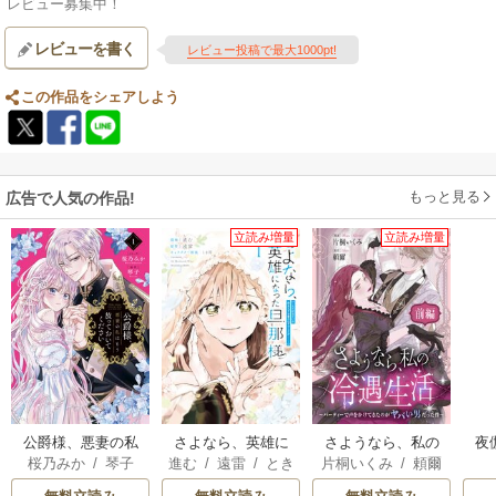
レビュー募集中！
レビューを書く
レビュー投稿で最大1000pt!
この作品をシェアしよう
もっと見る
広告で人気の作品!
立読み増量
立読み増量
公爵様、悪妻の私
さよなら、英雄に
さようなら、私の
夜
桜乃みか
/
琴子
進む
/
遠雷
/
とき
片桐いくみ
/
頼爾
はもう放っておい
なった旦那様 ～
冷遇生活 ～パーテ
は
間
てください
ただ祈るだけの役
ィーで声をかけて