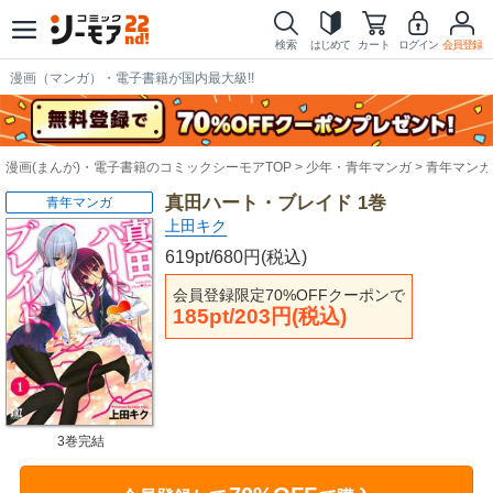
検索
はじめて
カート
ログイン
会員登録
漫画（マンガ）・電子書籍が国内最大級!!
漫画(まんが)・電子書籍のコミックシーモアTOP
少年・青年マンガ
青年マンガ
真田ハート・ブレイド 1巻
青年マンガ
上田キク
619pt/680円(税込)
会員登録限定70%OFFクーポンで
185pt/203円(税込)
3巻完結