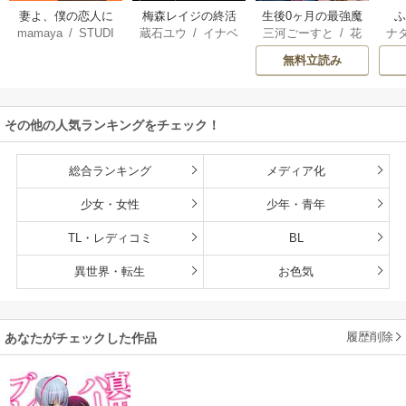
妻よ、僕の恋人に
梅森レイジの終活
生後0ヶ月の最強魔
mamaya
/
STUDI
蔵石ユウ
/
イナベ
三河ごーすと
/
花
ナ
なってくれません
王 食べるだけ強
O ZOON
カズ
/
STUDIO ZO
房雪
/
マップ
核
か？
くなるチート能力
無料立読み
ON
持ち転生者だけど
赤ちゃんなので英
雄たちの母乳で成
その他の人気ランキングをチェック！
長して無双します
総合ランキング
メディア化
少女・女性
少年・青年
TL・レディコミ
BL
異世界・転生
お色気
履歴削除
あなたがチェックした作品