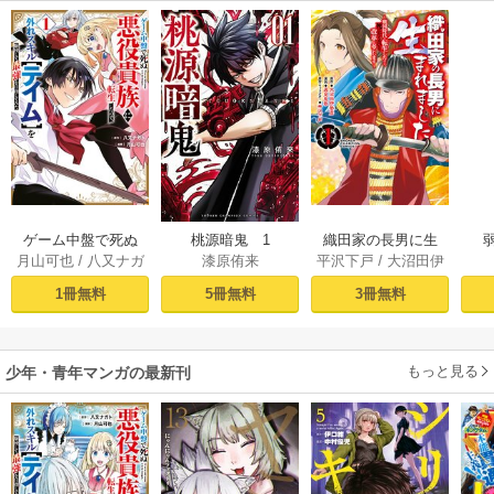
ゲーム中盤で死ぬ
桃源暗鬼 1
織田家の長男に生
月山可也
/
八又ナガ
漆原侑来
平沢下戸
/
大沼田伊
悪役貴族に転生し
まれました～戦国
ト
勢彦
/
逸見兎歌
たので、外れスキ
時代に転生したけ
1冊無料
5冊無料
3冊無料
ル【テイム】を駆
ど、死にたくない
使して最強を目指
ので改革を起こし
してみた（１）
ます～ 1
もっと見る
少年・青年マンガの最新刊