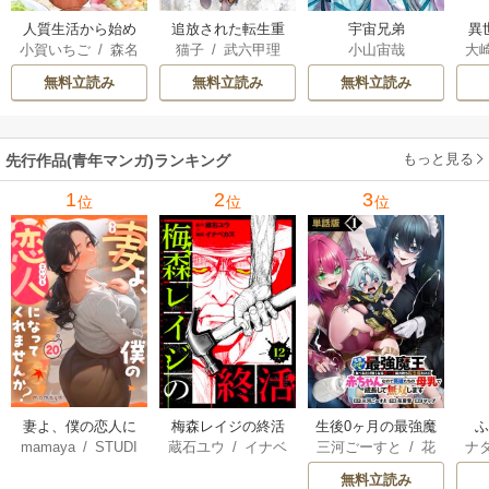
人質生活から始め
追放された転生重
宇宙兄弟
異
小賀いちご
/
森名
猫子
/
武六甲理
小山宙哉
大
るスローライフ
騎士はゲーム知識
は
尚
衣
/
じゃいあん
Ａ
で無双する
出
無料立読み
無料立読み
無料立読み
で
サ
もっと見る
先行作品(青年マンガ)ランキング
1
2
3
位
位
位
妻よ、僕の恋人に
梅森レイジの終活
生後0ヶ月の最強魔
mamaya
/
STUDI
蔵石ユウ
/
イナベ
三河ごーすと
/
花
ナ
なってくれません
王 食べるだけ強
O ZOON
カズ
/
STUDIO ZO
房雪
/
マップ
核
か？
くなるチート能力
無料立読み