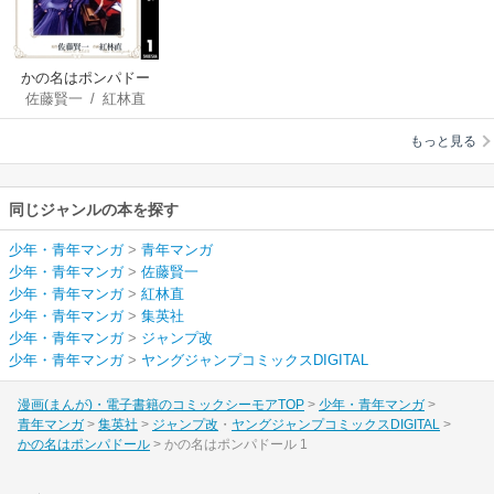
かの名はポンパドー
佐藤賢一
/
紅林直
ル
もっと見る
同じジャンルの本を探す
少年・青年マンガ
>
青年マンガ
少年・青年マンガ
>
佐藤賢一
少年・青年マンガ
>
紅林直
少年・青年マンガ
>
集英社
少年・青年マンガ
>
ジャンプ改
少年・青年マンガ
>
ヤングジャンプコミックスDIGITAL
漫画(まんが)・電子書籍のコミックシーモアTOP
少年・青年マンガ
青年マンガ
集英社
ジャンプ改
ヤングジャンプコミックスDIGITAL
かの名はポンパドール
かの名はポンパドール 1