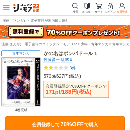
検索
はじめて
カート
ログイン
会員登録
漫画（マンガ）・電子書籍が国内最大級!!
漫画(まんが)・電子書籍のコミックシーモアTOP
少年・青年マンガ
青年マンガ
かの名はポンパドール 1
青年マンガ
佐藤賢一
紅林直
3件
570pt/627円(税込)
会員登録限定70%OFFクーポンで
171pt/188円(税込)
4巻完結
70%OFF
会員登録して
で購入