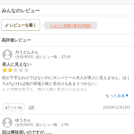
みんなのレビュー
レビューを書く
レビュー投稿で最大1000pt!
高評価レビュー
力うどん
さん
(女性/40代)
総レビュー数：321件
美人に見えない
絵が下手なわけではないのにポンパドール夫人が美人に見えません。ほく
ろがなければ他の登場人物と見分けもあまりつかない。
ルイ15世や息子も、他の人物と見分けられません。
ベッドシーンも生々しくて美しくない。
もっとみる▼
内容は好きなので、好きな絵だったら続きも読んだと思います。
2件
2018年12月10日
いいね
ゆう
さん
(女性/40代)
総レビュー数：17件
話は興味深いのですが……