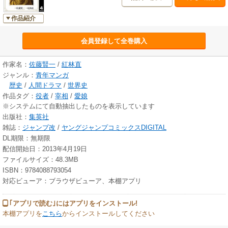
作品紹介
会員登録して全巻購入
作家名：
佐藤賢一
/
紅林直
ジャンル：
青年マンガ
歴史
/
人間ドラマ
/
世界史
作品タグ：
役者
/
宰相
/
愛娘
※システムにて自動抽出したものを表示しています
出版社：
集英社
雑誌：
ジャンプ改
/
ヤングジャンプコミックスDIGITAL
DL期限：無期限
配信開始日：2013年4月19日
ファイルサイズ：48.3MB
ISBN：9784088793054
対応ビューア：ブラウザビューア、本棚アプリ
｢アプリで読む｣にはアプリをインストール!
本棚アプリを
こちら
からインストールしてください