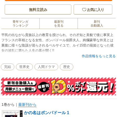
無料立読み
お気に入り
青年マンガ
最新刊
新刊
ランキング
を見る
自動購入
平民の出ながら貴族以上の教育を授けられ、その才知と美貌で後に事実上
フランスの宰相となる女性、ポンパドール侯爵夫人。絢爛豪華な外見とは
裏腹に様々な陰謀が巡らされるベルサイユで、ルイ15世の寵姫となった彼
女の波乱に満ちた人生の幕が開く!!
作品情報をもっと見る
完結
世界史
人間ドラマ
歴史
1巻から
｜
最新刊から
かの名はポンパドール 1