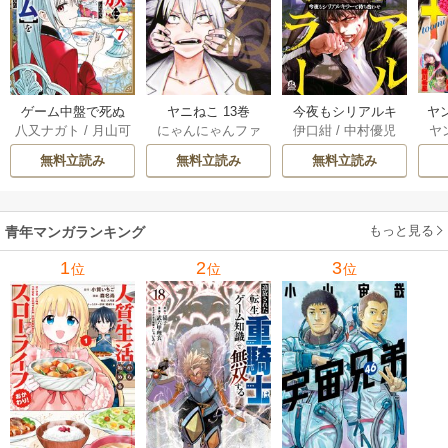
ゲーム中盤で死ぬ
ヤニねこ 13巻
今夜もシリアルキ
ヤ
八又ナガト
/
月山可
にゃんにゃんファ
伊口紺
/
中村優児
ヤ
悪役貴族に転生し
ラーと待ち合わせ 5
也
クトリー
たので、外れスキ
巻
無料立読み
無料立読み
無料立読み
ル【テイム】を駆
使して最強を目指
してみた 7巻
もっと見る
青年マンガランキング
1
2
3
位
位
位