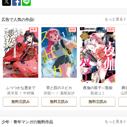
もっと見る
広告で人気の作品!
無料
無料
無料
ふつつかな悪女で
罪と罰のスピカ
夜伽の双子―贄姫
葬
尾羊英
/
中村颯
井龍一
/
瀬尾知汐
島袋ユミ
山
はございますが ～
は二人の王子に愛
希
/
ゆき哉
雛宮蝶鼠とりかえ
される―
無料立読み
無料立読み
無料立読み
伝～
もっと見る
少年・青年マンガの無料作品