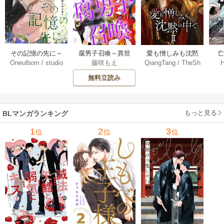
その記憶の先に～
腐男子召喚～異世
愛も憎しみも沈黙
Oneulbom
/
studio
藤咲もえ
QiangTang
/
TheSh
秘密の花の香り～
界で神獣にハメら
の中で【タテヨ
【
Malangs
ubl Website+kkworl
【タテヨミ】 106-1
れました～ 分冊版
ミ】 240巻
無料立読み
d+BailiJunxi
07巻
71巻
もっと見る
BLマンガランキング
1
2
3
位
位
位