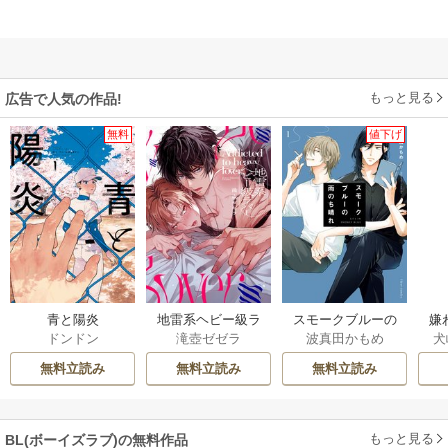
もっと見る
広告で人気の作品!
無料
値下げ
青と陽炎
地雷系ヘビー級ラ
スモークブルーの
嫌
ドンドン
滝壺ゼゼラ
波真田かもめ
犬
バー【単行本版】
雨のち晴れ
り
弟
無料立読み
無料立読み
無料立読み
もっと見る
BL(ボーイズラブ)の無料作品