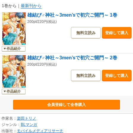
1巻から
｜
最新刊から
雄結び♂神社～3men’sで初穴ご開門～ 1巻
200pt/220円(税込)
無料立読み
登録して購入
作品紹介
雄結び♂神社～3men’sで初穴ご開門～ 2巻
200pt/220円(税込)
無料立読み
登録して購入
作品紹介
会員登録して全巻購入
作家名：
楽田トリノ
ジャンル：
BLマンガ
出版社：
モバイルメディアリサーチ