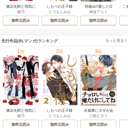
滅法矢鱈と弱気に
しもべの王子様
特級αの愛したΩ
こ
腰乃
たつもとみお
神波アユミ
キス【コミックス
【描き下ろしおま
版】
け付き特装版】
無料立読み
無料立読み
無料立読み
もっと見る
先行作品(BLマンガ)ランキング
1
2
3
位
位
位
滅法矢鱈と弱気に
しもべの王子様
冷蔵庫にネギがあ
腰乃
たつもとみお
三島ピタリ
キス【コミックス
【描き下ろしおま
ったカモ
版】
け付き特装版】
無料立読み
無料立読み
無料立読み