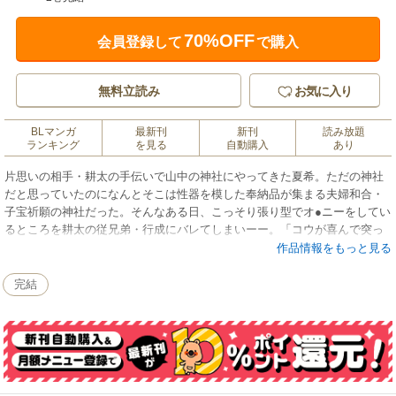
70%OFF
会員登録して
で購入
無料立読み
お気に入り
BLマンガ
最新刊
新刊
読み放題
ランキング
を見る
自動購入
あり
片思いの相手・耕太の手伝いで山中の神社にやってきた夏希。ただの神社
だと思っていたのになんとそこは性器を模した奉納品が集まる夫婦和合・
子宝祈願の神社だった。そんなある日、こっそり張り型でオ●ニーをしてい
るところを耕太の従兄弟・行成にバレてしまいーー。「コウが喜んで突っ
込みたくなるカラダにしてあげる」行成に脅され、ほぐされ、開発され、
作品情報をもっと見る
夏希の体はひたすら調教されていく。「こんなの…入んな…いッ」乱れた
袴、濡れた肌。しまいには、耕太の目の前で…!?
完結