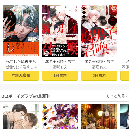
転生した脇役平凡
腐男子召喚～異世
腐男子召喚～異世
【
七瀬おむ
/
岩奇しゃ
藤咲もえ
藤咲もえ
深
な僕は、美形第二
界で神獣にハメら
界で神獣にハメら
ラ
け
王子をヤンデレに
れました～ 【電子
れました～ 分冊版
う
立読み増量
1冊無料
3冊無料
してしまった１
コミック限定特典
： 1
ル
【シーモア限定
付き】
た！
版】
もっと見る
BL(ボーイズラブ)の最新刊