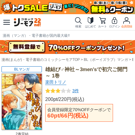
検索
はじめて
カート
ログイン
会員登録
漫画（マンガ）・電子書籍が国内最大級!!
漫画(まんが)・電子書籍のコミックシーモアTOP
BL（ボーイズラブ）マンガ
雄結び♂神社～3men’sで初穴ご開門
BLマンガ
～ 1巻
楽田トリノ
3件
200pt/220円(税込)
会員登録限定70%OFFクーポンで
60pt/66円(税込)
2巻完結