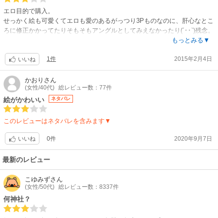
エロ目的で購入。
せっかく絵も可愛くてエロも愛のあるがっつり3Pものなのに、肝心なとこ
ろに修正かかってたりそもそもアングルとしてみえなかったり(´･･`)残念。
内容は求めず完全にエロ目的の作品なのでその視点での評価です(笑)こう
もっとみる▼
いう作品(内容なしエロ系)でそこ隠したら意味ないじゃん。と思ってしま
1件
2015年2月4日
った(笑)
いいね
でも絵はとても可愛いくて話はエロかったからは☆2.5くらいかな！
かおり
さん
(女性/40代)
総レビュー数：77件
絵がかわいい
ネタバレ
このレビューはネタバレを含みます▼
0件
2020年9月7日
いいね
最新のレビュー
こゆみず
さん
(女性/50代)
総レビュー数：8337件
何神社？