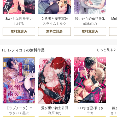
私たちは性欲モン
女勇者と魔王軍幹
脱いだら絶倫!?身体
Mel
しげる
スライムミルク
嶋永のの
スター
部【TL版】
の相性で結ぶ契約
婚【単行本版】
無料立読み
無料立読み
無料立読み
もっと見る
TL･レディコミの無料作品
【ラブチーク】エ
愛が重い騎士公爵
メロすぎ朔椰（さ
姫
やさい
/
黒衣
海原ゆた
ラカ
さ
ッチな倫理観の壊
は、追放令嬢のす
くや）くんは私を