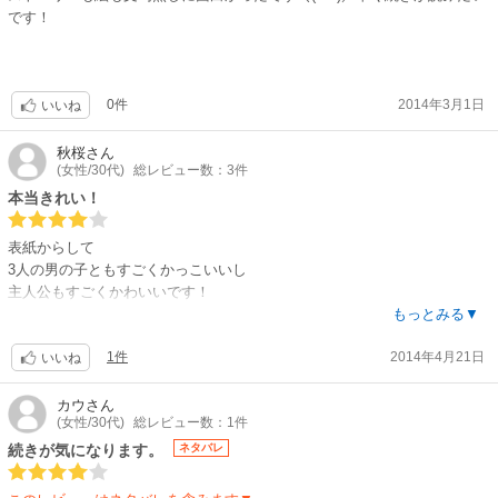
です！
0件
2014年3月1日
いいね
秋桜
さん
(女性/30代)
総レビュー数：3件
本当きれい！
表紙からして
3人の男の子ともすごくかっこいいし
主人公もすごくかわいいです！
たまに話急な展開だなw
もっとみる▼
てとこもありましたが
1件
2014年4月21日
終始本当きれいな絵だったので
いいね
もう夢中に読めました☆
カウ
さん
(女性/30代)
総レビュー数：1件
1巻なのでまあここらへんまでかあ
と思いましたが
続きが気になります。
ネタバレ
個人的に
どんどんエロさが増してぐことに期待したいです( ´ ▽ ` )♡