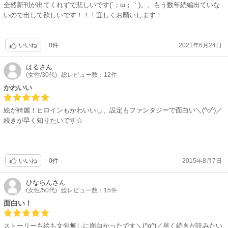
全然新刊が出てくれずで悲しいです(´；ω；｀)。。もう数年続編出ていな
いので出して欲しいです！！！宜しくお願いします！
0件
2021年6月24日
いいね
はる
さん
(女性/30代)
総レビュー数：12件
かわいい
絵が綺麗！ヒロインもかわいいし、設定もファンタジーで面白い＼(^o^)／
続きが早く知りたいです☆
0件
2015年8月7日
いいね
ひならん
さん
(女性/50代)
総レビュー数：15件
面白い！
ストーリーも絵も文句無しに面白かったです＼(^o^)／早く続きが読みたい