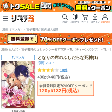
検索
はじめて
カート
ログイン
会員登録
漫画（マンガ）・電子書籍が国内最大級!!
漫画(まんが)・電子書籍のコミックシーモアTOP
TL（ティーンズラブ）
TL（
となりの席のふしだらな死神(1)
TLマンガ
涼河マコト
10件
400pt/440円(税込)
会員登録限定70%OFFクーポンで
120pt/132円(税込)
2巻配信中