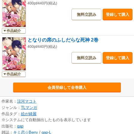
400pt/440円(税込)
無料立読み
登録して購入
作品紹介
となりの席のふしだらな死神 2巻
400pt/440円(税込)
無料立読み
登録して購入
作品紹介
会員登録して全巻購入
作家名：
涼河マコト
ジャンル：
TLマンガ
作品タグ：
絵が綺麗
※システムにて自動抽出したものを表示しています
出版社：
qap
雑誌：
キミ恋☆Berry
/
qap-L