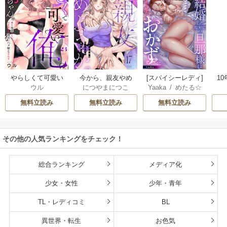
やらしくて可愛い
今から、親友やめ
[スパイシーレディ]
1
ウル
につやまにつこ
Yaaka
/
めたる☆
俺の凛ちゃん。～
ようか。～腐れ縁
政略結婚した塩対
っ
ハニィ
隣人後輩くんのイ
同僚は甘い快楽で
応の旦那様は毎晩
し
無料立読み
無料立読み
無料立読み
キすぎた執着にハ
私を壊す～
寝たふりをした私
メ堕とされる～
をおかずに…
その他の人気ランキングをチェック！
総合ランキング
メディア化
少女・女性
少年・青年
TL・レディコミ
BL
異世界・転生
お色気