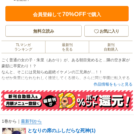
70%OFF
会員登録して
で購入
無料立読み
お気に入り
TLマンガ
最新刊
新刊
ランキング
を見る
自動購入
ごく普通の女の子・朱里（あかり）が、ある朝目覚めると…隣の空き家が
豪邸に早変わり！？
なんと、そこには見知らぬ超絶イケメンの三兄弟が…！！
なぜか朱里になれなれしく接近してくる彼ら。さらに同じ学園に転入する
なり、とろける囁きで次々と女子生徒を陥落していき…ついに朱里にも、
作品情報をもっと見る
オレ様な次男の魔の手が！！
悪魔な彼らの「正体」とは？ そして、朱里を狙う目的とは――！？
1巻から
｜
最新刊から
となりの席のふしだらな死神(1)