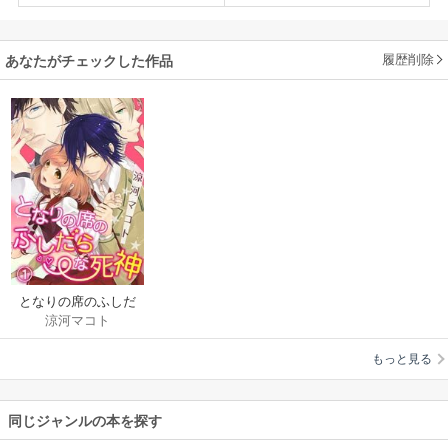
履歴削除
あなたがチェックした作品
となりの席のふしだ
涼河マコト
らな死神
もっと見る
同じジャンルの本を探す