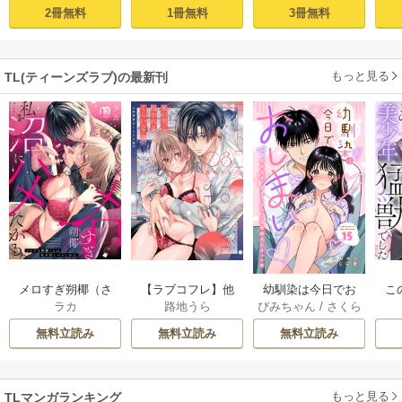
れた世界で溺愛魔
べてを奪い尽くし
沼にハメたがる。 1
が
2冊無料
1冊無料
3冊無料
術師から逃げられ
たい。【コミック
ない～転生悪役令
ス版/電子限定描き
嬢フィリエラの困
下ろし漫画付き】 1
もっと見る
TL(ティーンズラブ)の最新刊
惑～ act.1
巻
メロすぎ朔椰（さ
【ラブコフレ】他
幼馴染は今日でお
こ
ラカ
路地うら
ぴみちゃん
/
さくら
くや）くんは私を
の男に抱かれるく
しまい 関係激変。
蒼
沼にハメたがる。 1
らいなら －幼馴染
仲良し男子が溺愛
無料立読み
無料立読み
無料立読み
2巻
のこじらせ愛－ 8巻
彼氏になった夜 15
巻
もっと見る
TLマンガランキング