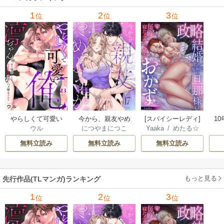
1
2
3
位
位
位
やらしくて可愛い
今から、親友やめ
[スパイシーレディ]
1
ウル
につやまにつこ
Yaaka
/
めたる☆
俺の凛ちゃん。～
ようか。～腐れ縁
政略結婚した塩対
っ
ハニィ
隣人後輩くんのイ
同僚は甘い快楽で
応の旦那様は毎晩
し
無料立読み
無料立読み
無料立読み
キすぎた執着にハ
私を壊す～
寝たふりをした私
メ堕とされる～
をおかずに…
もっと見る
先行作品(TLマンガ)ランキング
1
2
3
位
位
位