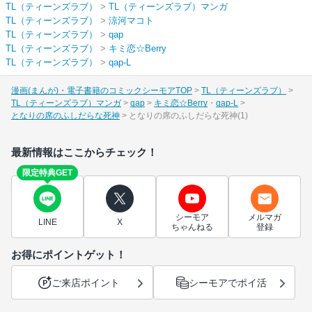
TL（ティーンズラブ）
>
TL（ティーンズラブ）マンガ
TL（ティーンズラブ）
>
涼河マコト
TL（ティーンズラブ）
>
qap
TL（ティーンズラブ）
>
キミ恋☆Berry
TL（ティーンズラブ）
>
qap-L
漫画(まんが)・電子書籍のコミックシーモアTOP
TL（ティーンズラブ）
TL（ティーンズラブ）マンガ
qap
キミ恋☆Berry
qap-L
となりの席のふしだらな死神
となりの席のふしだらな死神(1)
最新情報はここからチェック！
限定特典GET
シーモア
メルマガ
LINE
X
ちゃんねる
登録
お得にポイントゲット！
ご来店ポイント
シーモアでポイ活