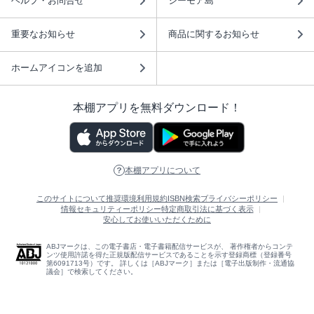
ヘルプ・お問合せ
シーモア島
重要なお知らせ
商品に関するお知らせ
ホームアイコンを追加
本棚アプリを無料ダウンロード！
本棚アプリについて
このサイトについて
推奨環境
利用規約
ISBN検索
プライバシーポリシー
情報セキュリティーポリシー
特定商取引法に基づく表示
安心してお使いいただくために
ABJマークは、この電子書店・電子書籍配信サービスが、 著作権者からコンテ
ンツ使用許諾を得た正規版配信サービスであることを示す登録商標（登録番号
第6091713号）です。 詳しくは［ABJマーク］または［電子出版制作・流通協
議会］で検索してください。
(C)NTTソルマーレ