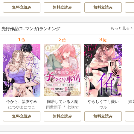
ら
/
佐倉響
/
よな
同僚は甘い快楽で
り事情 こっそり家
隣人後輩くんのイ
っ
無料立読み
無料立読み
無料立読み
が月見
私を壊す～
を出るつもりが、
キすぎた執着にハ
絶倫えっちで蕩け
メ堕とされる～
るほど溺愛されて
もっと見る
先行作品(TLマンガ)ランキング
ます
1
2
3
位
位
位
今から、親友やめ
同居している大魔
やらしくて可愛い
姉
につやまにつこ
雨世雨子
/
七咲で
ウル
ようか。～腐れ縁
法使い様の子づく
俺の凛ちゃん。～
し
ら
/
佐倉響
/
よな
同僚は甘い快楽で
り事情 こっそり家
隣人後輩くんのイ
っ
無料立読み
無料立読み
無料立読み
が月見
私を壊す～
を出るつもりが、
キすぎた執着にハ
絶倫えっちで蕩け
メ堕とされる～
るほど溺愛されて