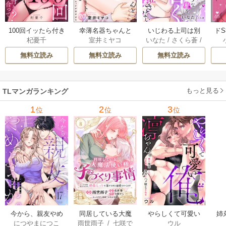
100回イッたら付き
幸薄名器ちゃんと
いじわる上司は別
ド
杞憂千
室井ミヤコ
いなた
/
さくら蒼
/
合って？ 無愛想な
絶倫エリートくん
れたがりな私を甘
を
ache
ライバル同期の溺
むさぼりエッチが
く咎めて離さない
フ
無料立読み
無料立読み
無料立読み
愛絶倫セックス
甘すぎる（分冊
【分冊版】 7巻
（分冊版） 9巻
版） 20巻
【コ
もっと見る
TLマンガランキング
1
2
3
位
位
位
今から、親友やめ
同居している大魔
やらしくて可愛い
姉
につやまにつこ
雨世雨子
/
七咲で
ウル
ようか。～腐れ縁
法使い様の子づく
俺の凛ちゃん。～
し