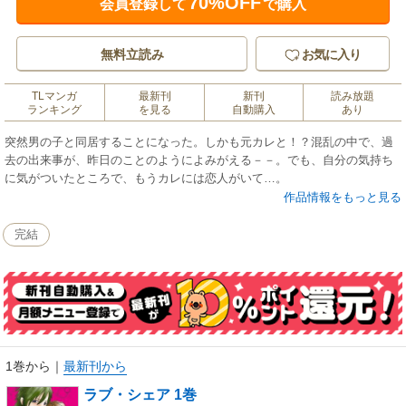
70%OFF
会員登録して
で購入
無料立読み
お気に入り
TLマンガ
最新刊
新刊
読み放題
ランキング
を見る
自動購入
あり
突然男の子と同居することになった。しかも元カレと！？混乱の中で、過
去の出来事が、昨日のことのようによみがえる－－。でも、自分の気持ち
に気がついたところで、もうカレには恋人がいて…。
作品情報をもっと見る
完結
1巻から
｜
最新刊から
ラブ・シェア 1巻