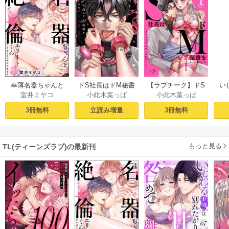
幸薄名器ちゃんと
ドS社長はドM秘書
【ラブチーク】ドS
い
室井ミヤコ
小此木葉っぱ
小此木葉っぱ
絶倫エリートくん
をいじめたい～オ
社長はドM秘書をい
さ
むさぼりエッチが
フィスでぬれとろ
じめたい～オフィ
ラ
3冊無料
立読み増量
3冊無料
甘すぎる（分冊
玩具レビュー～ 1
スでぬれとろ玩具
せの
版） 【第1話】
【電子限定漫画付
レビュー～ act.1
sod
き】
もっと見る
TL(ティーンズラブ)の最新刊