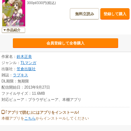
300pt/330円(税込)
無料立読み
登録して購入
作品紹介
会員登録して全巻購入
作家名：
鈴木正美
ジャンル：
TLマンガ
出版社：
笠倉出版社
雑誌：
ラブキス
DL期限：無期限
配信開始日：2013年9月27日
ファイルサイズ：11.6MB
対応ビューア：ブラウザビューア、本棚アプリ
｢アプリで読む｣にはアプリをインストール!
本棚アプリを
こちら
からインストールしてください