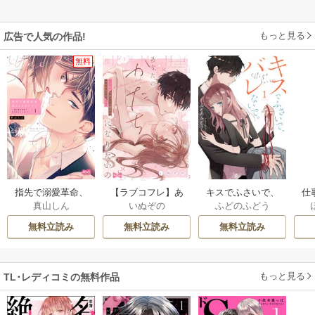
もっと見る
広告で人気の作品!
無料
指先で溺愛革命、
【ラブコフレ】あ
キスでふさいで、
仕
真山しん
いぬぞの
ふどのふどう
起こしませんか？
なたのかたちにな
バレないで。【描
く
～謎の独身貴族に
りたいの －7年付き
き下ろしおまけ付
無料立読み
無料立読み
無料立読み
彼氏宣言されまし
合ってる彼氏の××
き特装版】
た～【単行本】
が入りません－
もっと見る
TL･レディコミの無料作品