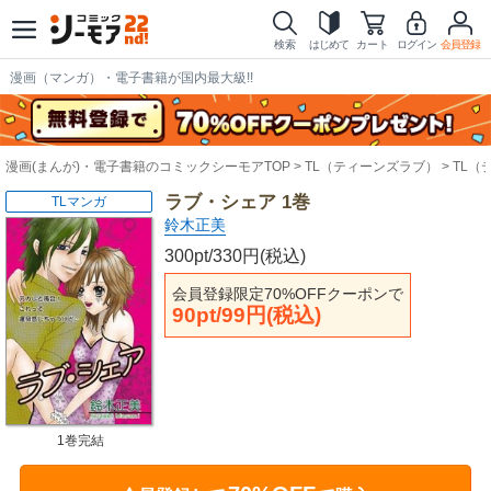
検索
はじめて
カート
ログイン
会員登録
漫画（マンガ）・電子書籍が国内最大級!!
漫画(まんが)・電子書籍のコミックシーモアTOP
TL（ティーンズラブ）
TL（
ラブ・シェア 1巻
TLマンガ
鈴木正美
300pt/330円(税込)
会員登録限定70%OFFクーポンで
90pt/99円(税込)
1巻完結