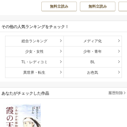
O ZOON
房雪
/
マップ
か？
で
くなるチート能力
無料立読み
無料立読み
持ち転生者だけど
赤ちゃんなので英
雄たちの母乳で成
その他の人気ランキングをチェック！
長して無双します
総合ランキング
メディア化
少女・女性
少年・青年
TL・レディコミ
BL
異世界・転生
お色気
履歴削除
あなたがチェックした作品