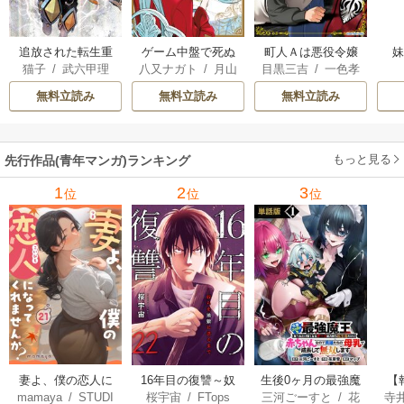
追放された転生重
ゲーム中盤で死ぬ
町人Ａは悪役令嬢
猫子
/
武六甲理
八又ナガト
/
月山
目黒三吉
/
一色孝
騎士はゲーム知識
悪役貴族に転生し
をどうしても救い
衣
/
じゃいあん
可也
太郎
/
Parum
で無双する
たので、外れスキ
たい ～どぶと空
無料立読み
無料立読み
無料立読み
ル【テイム】を駆
と氷の姫君～
使して最強を目指
してみた
もっと見る
先行作品(青年マンガ)ランキング
1
2
3
位
位
位
妻よ、僕の恋人に
16年目の復讐～奴
生後0ヶ月の最強魔
【
mamaya
/
STUDI
桜宇宙
/
FTops
三河ごーすと
/
花
寺
なってくれません
らを地獄に送るま
王 食べるだけ強
解