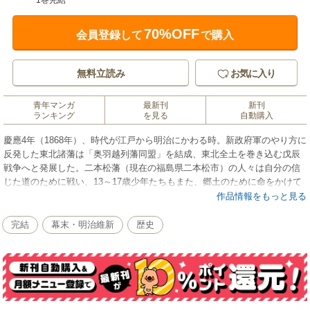
1巻完結
70%OFF
会員登録して
で購入
無料立読み
お気に入り
青年マンガ
最新刊
新刊
ランキング
を見る
自動購入
慶應4年（1868年）、時代が江戸から明治にかわる時。新政府軍のやり方に
反発した東北諸藩は「奥羽越列藩同盟」を結成、東北全土を巻き込む戊辰
戦争へと発展した。二本松藩（現在の福島県二本松市）の人々は自分の信
じた道のために戦い、13～17歳少年たちもまた、郷土のために命をかけて
戦った――。大河ドラマ「八重の桜」にも登場した、二本松少年隊の知ら
作品情報をもっと見る
れざる姿を描く。
完結
幕末・明治維新
歴史