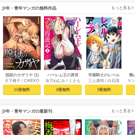
二
もっと見る
少年・青年マンガの無料作品
脱獄のカザリヤ (1)
ハーレム王の異世
学園騎士のレベル
醜
天下雌子
/
CHIEKO
灰刃ねむみ
/
くさも
三上康明
/
白石識
サ
界プレス漫遊記 ～
アップ！レベル100
同
ち
最強無双のおじさ
0超えの転生者、落
皇
11冊無料
2冊無料
3冊無料
んはあらゆる種族
ちこぼれクラスに
喪
を嫁にする～（コ
入学。そして、
ミック） 1巻
（コミック） ： 1
もっと見る
少年・青年マンガの最新刊