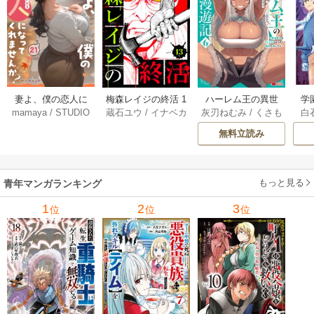
妻よ、僕の恋人に
梅森レイジの終活 1
ハーレム王の異世
学
mamaya
/
STUDIO
蔵石ユウ
/
イナベカ
灰刃ねむみ
/
くさも
白
なってくれません
3巻
界プレス漫遊記 ～
アッ
ZOON
ズ
/
STUDIO ZOON
ち
か？ 21巻
最強無双のおじさ
0
無料立読み
んはあらゆる種族
ち
を嫁にする～（コ
ミック） 6巻
（
もっと見る
青年マンガランキング
1
2
3
位
位
位