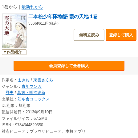
1巻から
｜
最新刊から
二本松少年隊物語 霞の天地 1巻
556pt/611円(税込)
無料立読み
登録して購入
作品紹介
会員登録して全巻購入
作家名：
まきお
/
東雲さくら
ジャンル：
青年マンガ
歴史
/
幕末・明治維新
出版社：
幻冬舎コミックス
DL期限：無期限
配信開始日：2013年9月10日
ファイルサイズ：67.2MB
ISBN：9784344829350
対応ビューア：ブラウザビューア、本棚アプリ