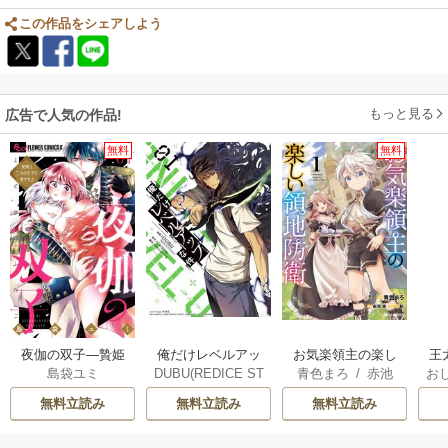
この作品をシェアしよう
もっと見る
広告で人気の作品!
無料
無料
俺だけレベルアッ
夜伽の双子―贄姫
お気楽領主の楽し
王
DUBU(REDICE ST
島袋ユミ
青色まろ
/
赤池
お
プな件
は二人の王子に愛
い領地防衛
こ
UDIO)
/
Chugong
/
宗
/
転
英
される―
無料立読み
無料立読み
無料立読み
h-goon
す
ら