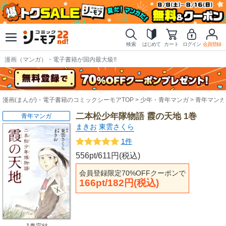
検索
はじめて
カート
ログイン
会員登録
漫画（マンガ）・電子書籍が国内最大級!!
漫画(まんが)・電子書籍のコミックシーモアTOP
少年・青年マンガ
青年マンガ
二本松少年隊物語 霞の天地 1巻
青年マンガ
まきお
東雲さくら
1件
556pt/611円(税込)
会員登録限定70%OFFクーポンで
166pt/182円(税込)