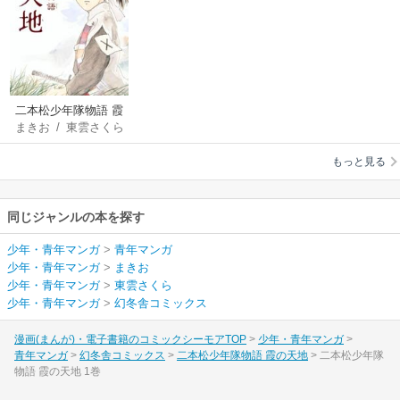
二本松少年隊物語 霞
まきお
/
東雲さくら
の天地
もっと見る
同じジャンルの本を探す
少年・青年マンガ
>
青年マンガ
少年・青年マンガ
>
まきお
少年・青年マンガ
>
東雲さくら
少年・青年マンガ
>
幻冬舎コミックス
漫画(まんが)・電子書籍のコミックシーモアTOP
少年・青年マンガ
青年マンガ
幻冬舎コミックス
二本松少年隊物語 霞の天地
二本松少年隊
物語 霞の天地 1巻