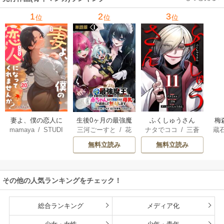
1
2
3
位
位
位
妻よ、僕の恋人に
生後0ヶ月の最強魔
ふくしゅうさん
梅
mamaya
/
STUDI
三河ごーすと
/
花
ナタでココ
/
三蒼
蔵
なってくれません
王 食べるだけ強
O ZOON
房雪
/
マップ
核
/
チームふくし
カ
か？
くなるチート能力
無料立読み
無料立読み
ゅうさん
持ち転生者だけど
赤ちゃんなので英
雄たちの母乳で成
その他の人気ランキングをチェック！
長して無双します
総合ランキング
メディア化