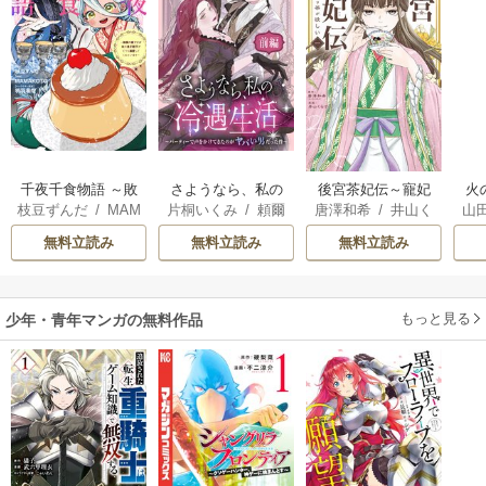
千夜千食物語 ～敗
さようなら、私の
後宮茶妃伝～寵妃
火
枝豆ずんだ
/
MAM
片桐いくみ
/
頼爾
唐澤和希
/
井山く
山
国の姫ですが氷の
冷遇生活 ～パーテ
は愛より茶が欲し
人
AKOTO
/
鴉羽凛燈
らげ
皇子殿下がどうも
ィーで声をかけて
い～
間
無料立読み
無料立読み
無料立読み
溺愛してくれてい
きたのがヤバい男
溺
ます～
だった件
もっと見る
少年・青年マンガの無料作品