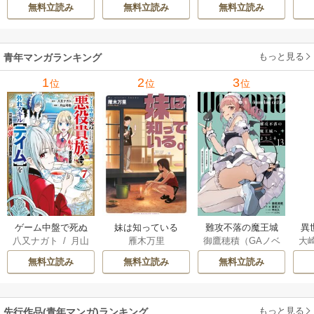
d Ie
/
Studio No.9
て最強へ～【電子
で
無料立読み
無料立読み
無料立読み
書籍特典付】 22巻
ギ
ャ
の
もっと見る
青年マンガランキング
れ
メ
1
2
3
位
位
位
ぁ
ゲーム中盤で死ぬ
妹は知っている
難攻不落の魔王城
異
八又ナガト
/
月山
雁木万里
御鷹穂積（GAノベ
大
悪役貴族に転生し
へようこそ～デバ
は
可也
ル／SBクリエイテ
Ａ
たので、外れスキ
フは不要と勇者パ
出
無料立読み
無料立読み
無料立読み
ィブ刊）
/
蚕堂j1
ル【テイム】を駆
ーティーを追い出
で
/
弓取葵
/
平石
使して最強を目指
された黒魔導士、
サ
六
/
ユウヒ
してみた
魔王軍の最高幹部
もっと見る
先行作品(青年マンガ)ランキング
に迎えられる～