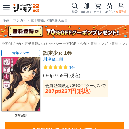
検索
はじめて
カート
ログイン
会員登録
漫画（マンガ）・電子書籍が国内最大級!!
漫画(まんが)・電子書籍のコミックシーモアTOP
少年・青年マンガ
青年マンガ
設定少女 1巻
青年マンガ
川津健二朗
1件
690pt/759円(税込)
会員登録限定70%OFFクーポンで
207pt/227円(税込)
3巻完結