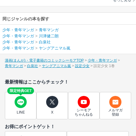
もっと見る
同じジャンルの本を探す
少年・青年マンガ
>
青年マンガ
少年・青年マンガ
>
川津健二朗
少年・青年マンガ
>
白泉社
少年・青年マンガ
>
ヤングアニマル嵐
漫画(まんが)・電子書籍のコミックシーモアTOP
少年・青年マンガ
青年マンガ
白泉社
ヤングアニマル嵐
設定少女
設定少女 1巻
最新情報はここからチェック！
限定特典GET
シーモア
メルマガ
LINE
X
ちゃんねる
登録
お得にポイントゲット！