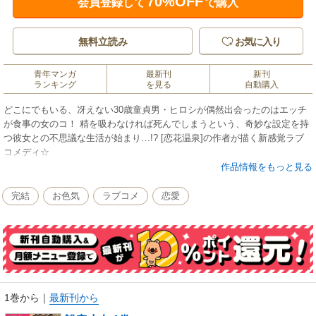
70%OFF
会員登録して
で購入
無料立読み
お気に入り
青年マンガ
最新刊
新刊
ランキング
を見る
自動購入
どこにでもいる、冴えない30歳童貞男・ヒロシが偶然出会ったのはエッチ
が食事の女のコ！ 精を吸わなければ死んでしまうという、奇妙な設定を持
つ彼女との不思議な生活が始まり…!? [恋花温泉]の作者が描く新感覚ラブ
コメディ☆
作品情報をもっと見る
完結
お色気
ラブコメ
恋愛
1巻から
｜
最新刊から