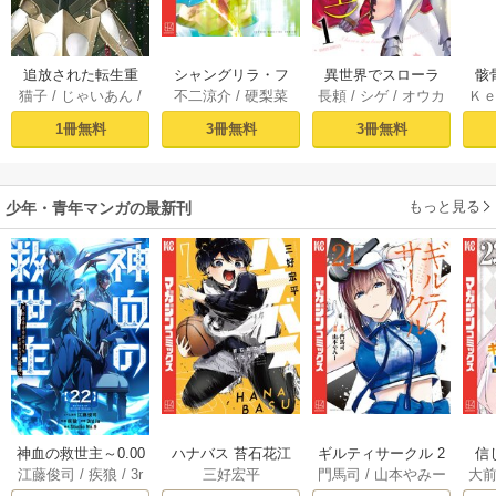
追放された転生重
シャングリラ・フ
異世界でスローラ
骸
猫子
/
じゃいあん
/
不二涼介
/
硬梨菜
長頼
/
シゲ
/
オウカ
Ｋ
騎士はゲーム知識
ロンティア（１）
イフを（願望） 1
異
武六甲理衣
で無双する（１）
～クソゲーハン
1冊無料
3冊無料
3冊無料
ター、神ゲーに挑
まんとす～
もっと見る
少年・青年マンガの最新刊
神血の救世主～0.00
ハナバス 苔石花江
ギルティサークル 2
信
江藤俊司
/
疾狼
/
3r
三好宏平
門馬司
/
山本やみー
大
000001％を引き当
のバスケ論 7巻
1巻
に