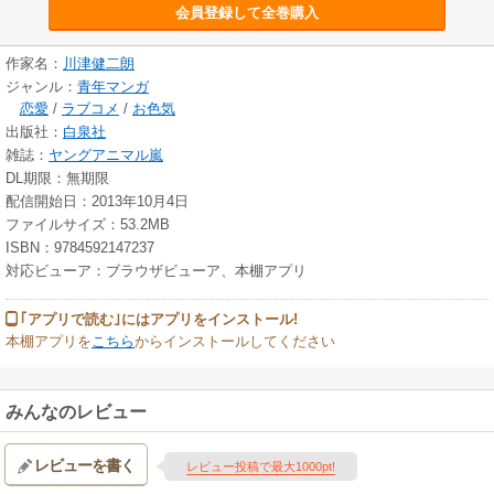
会員登録して全巻購入
作家名：
川津健二朗
ジャンル：
青年マンガ
恋愛
/
ラブコメ
/
お色気
出版社：
白泉社
雑誌：
ヤングアニマル嵐
DL期限：無期限
配信開始日：2013年10月4日
ファイルサイズ：53.2MB
ISBN：9784592147237
対応ビューア：ブラウザビューア、本棚アプリ
｢アプリで読む｣にはアプリをインストール!
本棚アプリを
こちら
からインストールしてください
みんなのレビュー
レビューを書く
レビュー投稿で最大1000pt!