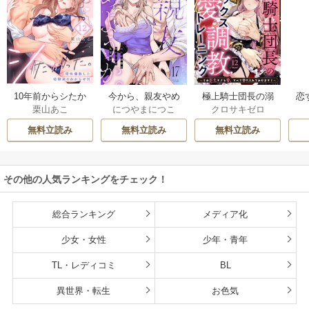
10年前からシたか
今から、親友やめ
極上騎士団長の溺
恋
栗山あこ
につやまにつこ
クロサキゼロ
った。～理性爆散
ようか。～腐れ縁
愛調教～その巨大
たち
した幼馴染のわか
同僚は甘い快楽で
すぎる愛、すべて
無料立読み
無料立読み
無料立読み
らせＨ
私を壊す～
受け入れてみせま
す！～
その他の人気ランキングをチェック！
総合ランキング
メディア化
少女・女性
少年・青年
TL・レディコミ
BL
異世界・転生
お色気