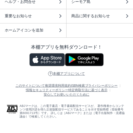
ヘルプ・お問合せ
シーモア島
重要なお知らせ
商品に関するお知らせ
ホームアイコンを追加
本棚アプリを無料ダウンロード！
本棚アプリについて
このサイトについて
推奨環境
利用規約
ISBN検索
プライバシーポリシー
情報セキュリティーポリシー
特定商取引法に基づく表示
安心してお使いいただくために
ABJマークは、この電子書店・電子書籍配信サービスが、 著作権者からコンテ
ンツ使用許諾を得た正規版配信サービスであることを示す登録商標（登録番号
第6091713号）です。 詳しくは［ABJマーク］または［電子出版制作・流通協
議会］で検索してください。
(C)NTTソルマーレ