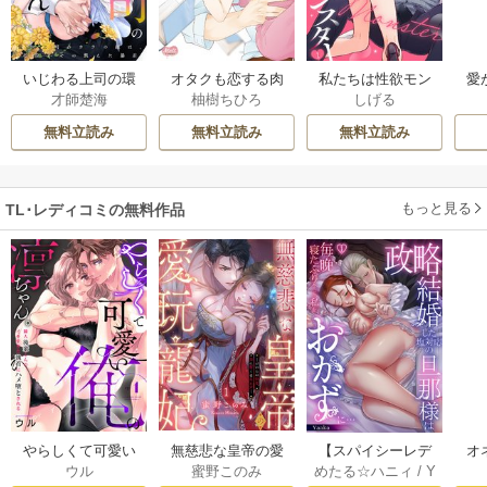
いじわる上司の環
オタクも恋する肉
私たちは性欲モン
愛
才師楚海
柚樹ちひろ
しげる
さん 憧れ上司のウ
食紳士【単行本】
スター
は
ラの顔は、私泣か
【電子限定特典
べ
無料立読み
無料立読み
無料立読み
せの飢えた暴君《Pi
付】
た
nkcherie》
ス
下
もっと見る
TL･レディコミの無料作品
やらしくて可愛い
無慈悲な皇帝の愛
【スパイシーレデ
オ
ウル
蜜野このみ
めたる☆ハニィ
/
Y
俺の凛ちゃん。～
玩寵妃―おわらぬ
ィ】政略結婚した
毎