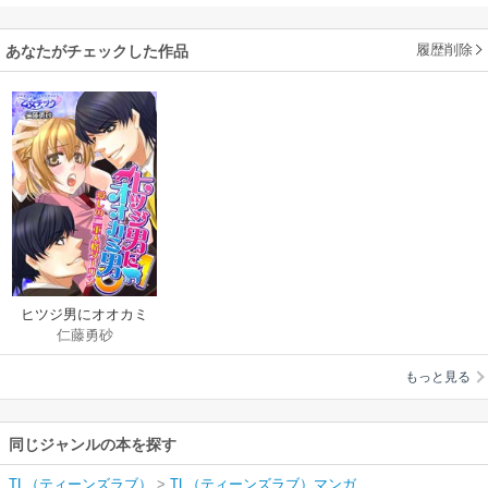
履歴削除
あなたがチェックした作品
ヒツジ男にオオカミ
仁藤勇砂
男♂愛しの二重人格ダ
ーリン【完全版】
もっと見る
同じジャンルの本を探す
TL（ティーンズラブ）
>
TL（ティーンズラブ）マンガ