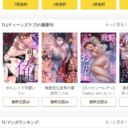
aaka
隣人後輩くんのイ
快楽、閨に響くは
塩対応の旦那様は
す
3冊無料
3冊無料
1冊無料
キすぎた執着にハ
乱れ声― 1巻
毎晩寝たふりをし
まけ
メ堕とされる～ 1巻
た私をおかずに…
(1)
もっと見る
TL(ティーンズラブ)の最新刊
やらしくて可愛い
無慈悲な皇帝の愛
[スパイシーレディ]
真
ウル
蜜野このみ
Yaaka
/
めたる☆ハ
黒
俺の凛ちゃん。～
玩寵妃―おわらぬ
政略結婚した塩対
は(
ニィ
隣人後輩くんのイ
快楽、閨に響くは
応の旦那様は毎晩
無料立読み
無料立読み
無料立読み
キすぎた執着にハ
乱れ声― 18巻
寝たふりをした私
メ堕とされる～ 23
をおかずに… 6巻
巻
もっと見る
TLマンガランキング