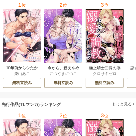
1
2
3
位
位
位
10年前からシたか
今から、親友やめ
極上騎士団長の溺
恋
栗山あこ
につやまにつこ
クロサキゼロ
った。～理性爆散
ようか。～腐れ縁
愛調教～その巨大
たち
した幼馴染のわか
同僚は甘い快楽で
すぎる愛、すべて
無料立読み
無料立読み
無料立読み
らせＨ
私を壊す～
受け入れてみせま
す！～
もっと見る
先行作品(TLマンガ)ランキング
1
2
3
位
位
位