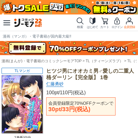
検索
はじめて
カート
ログイン
会員登録
漫画（マンガ）・電子書籍が国内最大級!!
漫画(まんが)・電子書籍のコミックシーモアTOP
TL（ティーンズラブ）
TL（
ヒツジ男にオオカミ男♂愛しの二重人
TLマンガ
格ダーリン【完全版】 1巻
仁藤勇砂
100pt/110円(税込)
会員登録限定70%OFFクーポンで
30pt/33円(税込)
2巻配信中