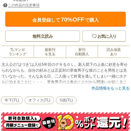
この作品の注意事項
70%OFF
会員登録して
で購入
無料立読み
お気に入り
TLマンガ
最新刊
新刊
読み放題
ランキング
を見る
自動購入
あり
主人公の“はづき”は入社5年目のデキるＯＬ。新人部下の上条に好意を寄せ
られながらも、自分の好みとは正反対の草食男子な彼のことを男性とは見
ていなかった。そんなある日、二人揃って終電を逃してしまい一緒にホテ
ルに泊まることに・・・。草食男子の上条のことだから間違いが起こるこ
とは無いと思っていたのだが、突然、肉食系ドＳ男子に豹変！？抵抗する
作品情報をもっと見る
も、上条の言葉攻めと超絶指テクに“はづき”は快楽に流されてしま
い・・・！
年下(TL)
オフィス(TL)
S彼(TL)