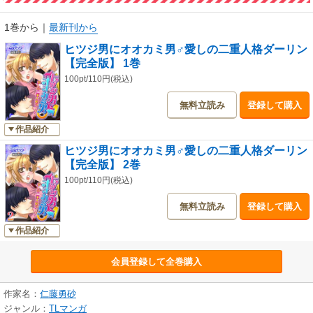
1巻から
｜
最新刊から
ヒツジ男にオオカミ男♂愛しの二重人格ダーリン
【完全版】 1巻
100pt/110円(税込)
無料立読み
登録して購入
作品紹介
ヒツジ男にオオカミ男♂愛しの二重人格ダーリン
【完全版】 2巻
100pt/110円(税込)
無料立読み
登録して購入
作品紹介
会員登録して全巻購入
作家名：
仁藤勇砂
ジャンル：
TLマンガ