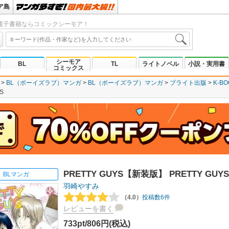
ア島
電子書籍ならコミックシーモア！
シーモア
BL
TL
ライトノベル
小説・実用書
コミックス
BL（ボーイズラブ）マンガ
BL（ボーイズラブ）マンガ
ブライト出版
K-BO
S
PRETTY GUYS【新装版】 PRETTY GUYS
BLマンガ
羽崎やすみ
（4.0）
投稿数6件
レビューを書く
733pt/806円(税込)