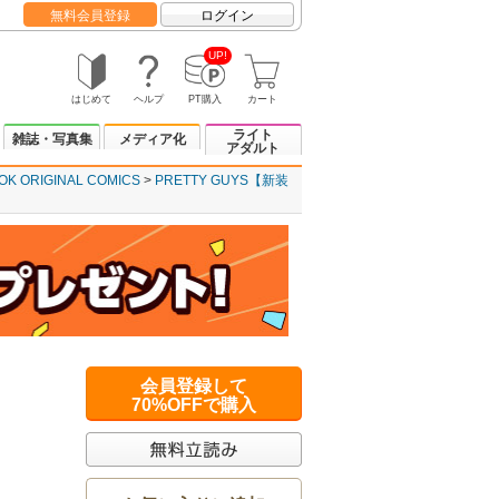
無料会員登録
ログイン
UP!
はじめて
ヘルプ
PT購入
カート
ライト
雑誌・写真集
メディア化
アダルト
OK ORIGINAL COMICS
PRETTY GUYS【新装
会員登録して
70%OFFで購入