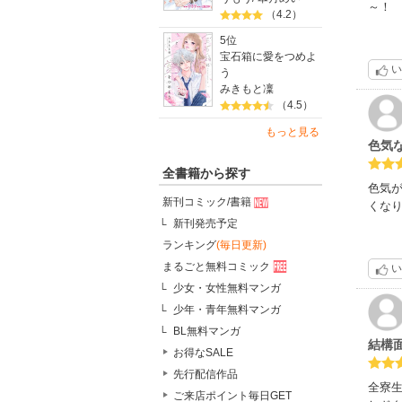
～！
（4.2）
5位
宝石箱に愛をつめよ
い
う
みきもと凜
（4.5）
もっと見る
色気
全書籍から探す
色気
新刊コミック/書籍
くな
新刊発売予定
ランキング
(毎日更新)
まるごと無料コミック
い
少女・女性無料マンガ
少年・青年無料マンガ
BL無料マンガ
結構
お得なSALE
先行配信作品
全寮
ご来店ポイント毎日GET