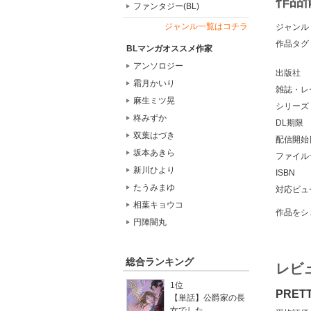
作品
ファンタジー(BL)
ジャンル一覧はコチラ
ジャンル
作品タグ
BLマンガオススメ作家
アンソロジー
出版社
霜月かいり
雑誌・レ
麻生ミツ晃
シリーズ
柊みずか
DL期限
双葉はづき
配信開始
坂本あきら
ファイル
新川ひより
ISBN
たうみまゆ
対応ビュ
相葉キョウコ
作品をシ
円陣闇丸
総合ランキング
レビ
1位
PRE
【単話】公爵家の長
女でした