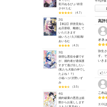
平均評価
彩川ぬるぴょ
/
鈴音
さや
/
たむ
（4.7）
2位
高評
【単話】拝啓見知ら
ぬ旦那様、離婚して
いただきます
紬いろと
/
久川航璃
/
オネ
あいるむ
（4.3）
弥生
3位
す。
病弱な悪役令嬢です
いき
が、婚約者が過保護
すぎて逃げ出したい
(私たち犬猿の仲でし
い
たよね！？)
小箱ハコ
/
沢野いず
み
（3.5）
これ
4位
婚約破棄の悪意は娼
館からお返しします
エロ
うもう
/
皐月めい