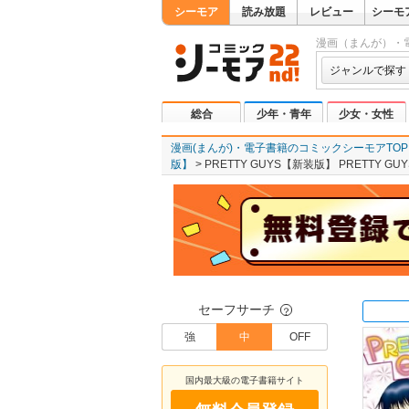
シーモア
読み放題
レビュー
シーモ
漫画（まんが）・
ジャンルで探す
総合
少年・青年
少女・女性
漫画(まんが)・電子書籍のコミックシーモアTOP
版】
PRETTY GUYS【新装版】 PRETTY GUY
セーフサーチ
？
強
中
OFF
国内最大級の電子書籍サイト