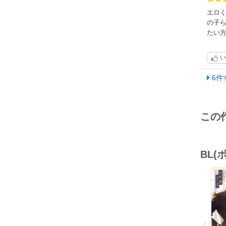
エロ
の子
たい
い
6件
この
BL
o
v