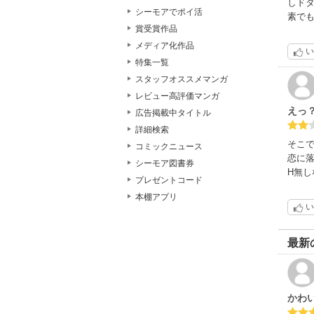
しド
シーモアでポイ活
素で
賞受賞作品
メディア化作品
い
特集一覧
スタッフオススメマンガ
レビュー高評価マンガ
えっ
広告掲載中タイトル
詳細検索
そこ
コミックニュース
恋に
シーモア図書券
H無
プレゼントコード
本棚アプリ
い
最新
かわい