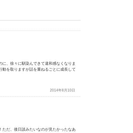
のに、徐々に馴染んできて違和感なくなりま
行動を取りますが話を重ねるごとに成長して
。
2014年8月10日
！ただ、後日談みたいなのが見たかったなあ