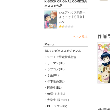
K-BOOK ORIGINAL COMICSの
オススメ作品
シェアハウス駒鳥へ
ようこそ【分冊版】
ムツ
作品
もっと見る
Menu
BLマンガオススメジャンル
シーモア限定特典付き
リーマン(BL)
ラブコメ(BL)
学生(BL)
年下攻め(BL)
同級生(BL)
俺様･ドS(BL)
大学生･院生(BL)
BLドラマCD化