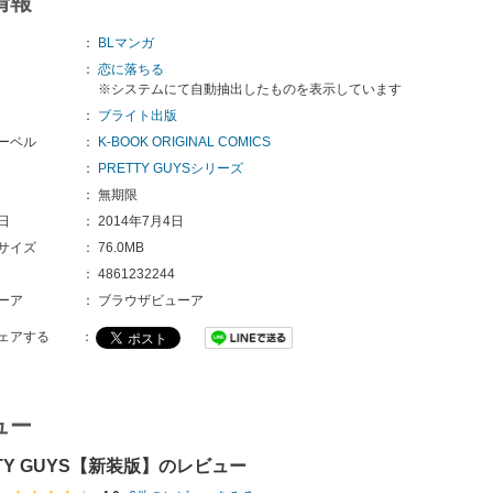
情報
：
BLマンガ
：
恋に落ちる
※システムにて自動抽出したものを表示しています
：
ブライト出版
ーベル
：
K-BOOK ORIGINAL COMICS
：
PRETTY GUYSシリーズ
：
無期限
日
：
2014年7月4日
サイズ
：
76.0MB
：
4861232244
ーア
：
ブラウザビューア
ェアする
：
ュー
TTY GUYS【新装版】のレビュー