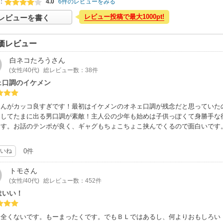
：
4.0
6件のレビューをみる
レビュー投稿で最大1000pt!
レビューを書く
価レビュー
白ネコたろう
さん
(女性/40代)
総レビュー数：38件
ェ口調のイケメン
さんがカッコ良すぎです！最初はイケメンのオネェ口調が残念だと思っていた
そしてたまに出る男口調が素敵！主人公の少年も始めは子供っぽくて身勝手な
ます。お話のテンポが良く、ギャグもちょこちょこ挟んでくるので面白いです
いね
0件
トモ
さん
(女性/40代)
総レビュー数：452件
はいい！
は全くないです。もーまったくです。でもＢＬではあるし、何よりおもしろい