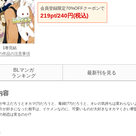
会員登録限定70%OFFクーポンで
219pt/240円(税込)
1巻完結
の作品の注意事項
BLマンガ
最新刊を見る
ランキング
内容
が年上だろうとオカマ(?)だろうと、毒婦(??)だろうと、オレの気持ちは変わらない
介が好きになった相手は、イケメンなのに、可愛いものが大好きなオカマくさい寮
の初恋は実るのか!?