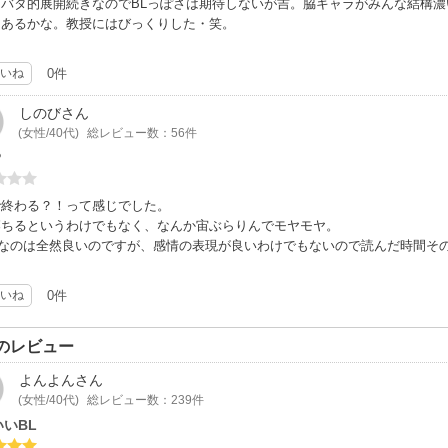
タバタ的展開続きなのでBLっぽさは期待しないが吉。脇キャラがみんな結構
もあるかな。教授にはびっくりした・笑。
いね
0件
しのび
さん
(女性/40代)
総レビュー数：56件
？
で終わる？！って感じでした。
落ちるというわけでもなく、なんか宙ぶらりんでモヤモヤ。
しなのは全然良いのですが、感情の表現が良いわけでもないので読んだ時間そ
いね
0件
のレビュー
よんよん
さん
(女性/40代)
総レビュー数：239件
いBL