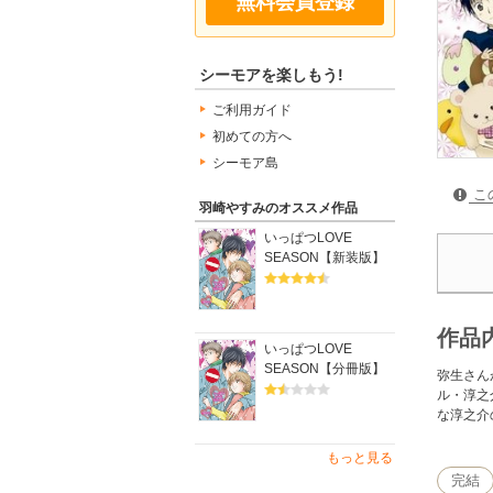
無料会員登録
シーモアを楽しもう!
ご利用ガイド
初めての方へ
シーモア島
こ
羽崎やすみのオススメ作品
いっぱつLOVE
SEASON【新装版】
作品
いっぱつLOVE
SEASON【分冊版】
弥生さん
ル・淳之
な淳之介
もっと見る
完結