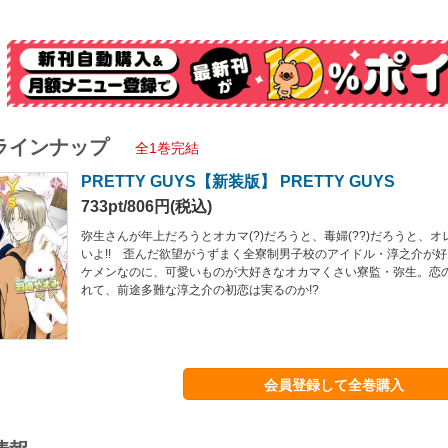
ラインナップ
全1巻完結
PRETTY GUYS【新装版】 PRETTY GUYS
733pt/806円(税込)
弥生さんが年上だろうとオカマ(?)だろうと、毒婦(??)だろうと、
いよ!! 歪んだ欲望がうずまく全寮制男子校のアイドル・淳之介が
ケメンなのに、可愛いものが大好きなオカマくさい寮監・弥生。恋
れて、前途多難な淳之介の初恋は実るのか!?
会員登録して全巻購入