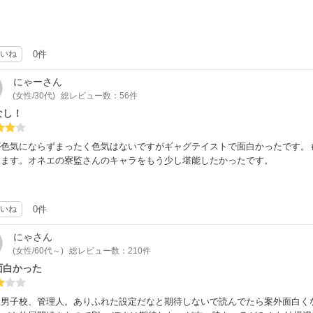
いね
0件
にゃー
さん
(女性/30代)
総レビュー数：56件
なし！
が色気にならずまったく色気はないですがギャグテイストで面白かったです。
ります。オネエの寮監さんのキャラをもう少し堪能したかったです。
いね
0件
にゃ
さん
(女性/60代～)
総レビュー数：210件
面白かった
生男子校、管理人。ありふれた設定だなと期待しないで読んでたら案外面白く