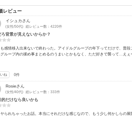
価レビュー
イシュカ
さん
(女性/50代)
総レビュー数：4220件
だろ背景が見えないからか？
とも感情移入出来ないで終わった。アイドルグループの年下ってだけで、普段
、グループ内の揉め事まとめるのうまいとかもなく、ただ好きで襲って…えぇ
いね
0件
Rosie
さん
(女性/40代)
総レビュー数：333件
目的だけなら良いかも
にヤられちゃったお話。本当にそれだけな感じなので、もう少し何かしらの展
。