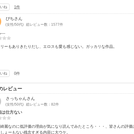
いね
1件
ぴち
さん
(女性/50代)
総レビュー数：1577件
ん…
ーリーもありきたりだし、エロスも愛も感じない。ガッカリな作品。
いね
0件
のレビュー
さっちゃん
さん
(女性/50代)
総レビュー数：82件
価は仕方ない
が綺麗なのに低評価の理由が気になり読んでみたところ・・・、皆さんの評価
にしょーもない残念すぎる内容に大ウケ。