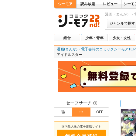
シーモア
読み放題
レビュー
シーモ
漫画（まんが）・
ジャンルで探す
総合
少年・青年
少女・女性
漫画(まんが)・電子書籍のコミックシーモアTOP
アイドルスター
セーフサーチ
？
強
中
OFF
国内最大級の電子書籍サイト