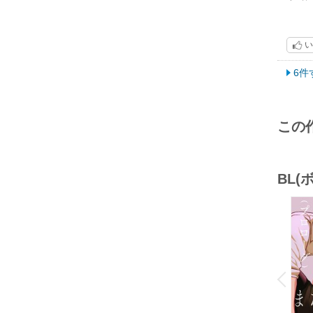
い
6件
この
BL
o
v
P
r
e
i
u