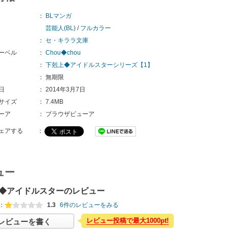
：
BLマンガ
芸能人(BL)
/
フルカラー
：
セ・キララ文庫
ーベル
：
Chou◆chou
：
下剋上◆アイドルスターシリーズ【1】
：
無期限
日
：
2014年3月7日
サイズ
：
7.4MB
ーア
：
ブラウザビューア
ェアする
：
ュー
◆アイドルスターのレビュー
：
1.3
6件のレビューをみる
レビュー投稿で最大1000pt!
レビューを書く