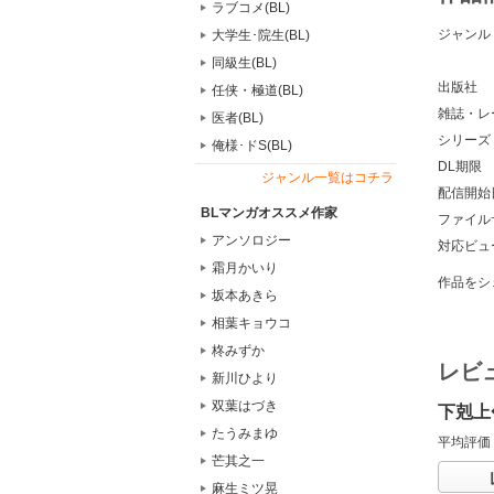
ラブコメ(BL)
ジャンル
大学生･院生(BL)
同級生(BL)
出版社
任侠・極道(BL)
雑誌・レ
医者(BL)
シリーズ
俺様･ドS(BL)
DL期限
ジャンル一覧はコチラ
配信開始
BLマンガオススメ作家
ファイル
アンソロジー
対応ビュ
霜月かいり
作品をシ
坂本あきら
相葉キョウコ
柊みずか
レビ
新川ひより
双葉はづき
下剋上
たうみまゆ
平均評価
芒其之一
麻生ミツ晃