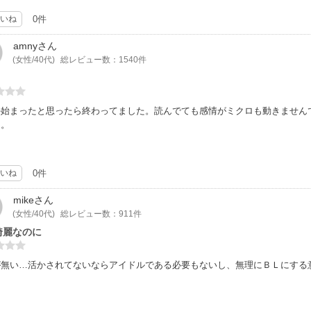
いね
0件
amny
さん
(女性/40代)
総レビュー数：1540件
か始まったと思ったら終わってました。読んでても感情がミクロも動きません
…。
いね
0件
mike
さん
(女性/40代)
総レビュー数：911件
綺麗なのに
が無い…活かされてないならアイドルである必要もないし、無理にＢＬにする