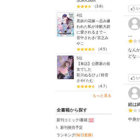
SORAJIMA
（3.8）
い
4位
黒妖の花嫁～忌み嫌
われた私が冷酷大尉
に愛されるまで～
…
音中さわき
/
宮之み
やこ
（4.5）
なん
どな
5位
【単話】公爵家の長
女でした
彩川ぬるぴょ
/
鈴音
い
さや
/
たむ
（4.7）
もっと見る
絵は
全書籍から探す
中身
新刊コミック/書籍
新刊発売予定
ランキング
(毎日更新)