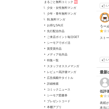
まるごと無料コミック
い
少女・女性無料マンガ
少年・青年無料マンガ
BL無料マンガ
お得なSALE
うー
先行配信作品
ご来店ポイント毎日GET
スト
シーモアでポイ活
賞受賞作品
メディア化作品
い
特集一覧
スタッフオススメマンガ
最新
レビュー高評価マンガ
広告掲載中タイトル
詳細検索
コミックニュース
低評
シーモア図書券
プレゼントコード
表紙
本棚アプリ
本当