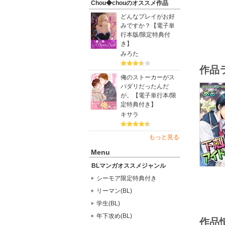
Chou◆chouのオススメ作品
どんなプレイがお好
みですか？【電子単
行本版/限定特典付
き】
みろた
作品
俺のストーカーがス
パダリだったんだ
が。【電子単行本/限
定特典付き】
キサラ
もっと見る
Menu
BLマンガオススメジャンル
シーモア限定特典付き
リーマン(BL)
学生(BL)
年下攻め(BL)
作品