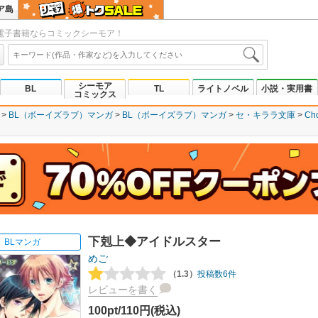
ア島
電子書籍ならコミックシーモア！
シーモア
BL
TL
ライトノベル
小説・実用書
コミックス
BL（ボーイズラブ）マンガ
BL（ボーイズラブ）マンガ
セ・キララ文庫
Ch
下剋上◆アイドルスター
BLマンガ
めご
（1.3）
投稿数6件
レビューを書く
100pt/110円(税込)