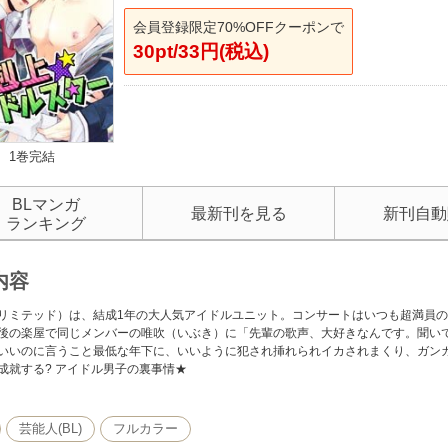
会員登録限定70%OFFクーポンで
30pt/33円(税込)
1巻完結
BLマンガ
最新刊を見る
新刊自動
ランキング
内容
ted（リミテッド）は、結成1年の大人気アイドルユニット。コンサートはいつも超満
後の楽屋で同じメンバーの唯吹（いぶき）に「先輩の歌声、大好きなんです。聞い
いいのに言うこと最低な年下に、いいように犯され挿れられイカされまくり、ガン
成就する? アイドル男子の裏事情★
芸能人(BL)
フルカラー