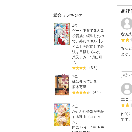
高評
総合ランキング
1位
ゲーム中盤で死ぬ悪
なん
役貴族に転生したの
で、外れスキル【テ
イム】を駆使して最
ちっ
強を目指してみた
とか
八又ナガト
/
月山可
也
（3.8）
い
2位
妹は知っている
雁木万里
（4.5）
エロ
3位
かたわれ令嬢が男装
仲間
する理由（コミッ
です
ク）
雨宮 レイ．
/
MONA
/