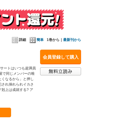
詳細
簡単
1巻から｜
最新刊から
会員登録して購入
コンサートはいつも超満員
屋で同じメンバーの唯
たくなるから」と押し
犯され挿れられイカさ
剋上は成就する? ア