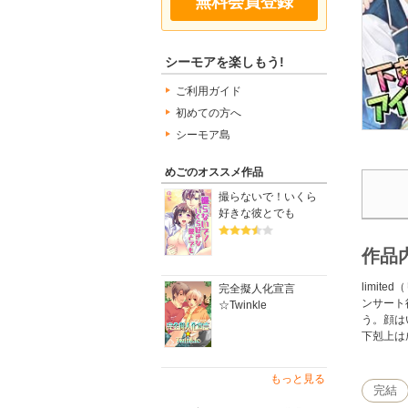
無料会員登録
シーモアを楽しもう!
ご利用ガイド
初めての方へ
シーモア島
めごのオススメ作品
撮らないで！いくら
好きな彼とでも
作品
limi
完全擬人化宣言
ンサート
☆Twinkle
う。顔は
下剋上は
もっと見る
完結