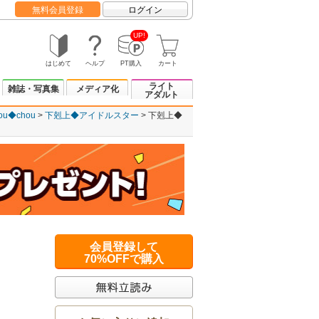
無料会員登録
ログイン
UP!
はじめて
ヘルプ
PT購入
カート
ライト
雑誌・写真集
メディア化
アダルト
ou◆chou
下剋上◆アイドルスター
下剋上◆
会員登録して
70%OFFで購入