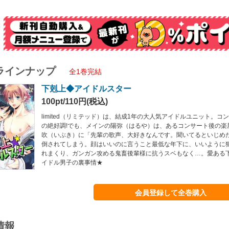
ラインナップ
全1巻完結
下剋上◆アイドルスター
100pt/110円(税込)
limited（リミテッド）は、結成1年の大人気アイドルユニット。
の絶好調!でも、メインの陽弥（はるや）は、あるコンサート後の楽
吹（いぶき）に「先輩の歌声、大好きなんです。聞いてるといじめ
倒されてしまう。顔はいいのに言うこと最低な年下に、いいように
れまくり、ガンガン攻める鬼畜後輩様に抗うスベもなく…。愛ある下
イドル男子の裏事情★
会員登録して全巻購入
情報