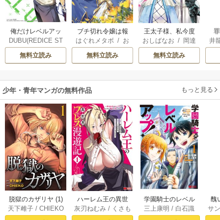
俺だけレベルアッ
ブチ切れ令嬢は報
王太子様、私今度
DUBU(REDICE ST
はぐれメタボ
/
お
おしばなお
/
岡達
井
プな件
復を誓いました。
こそあなたに殺さ
UDIO)
/
Chugong
/
おのいも
/
昌未
英茉
/
先崎真琴
れたくないんで
無料立読み
無料立読み
無料立読み
h-goon
す！ ～聖女に嵌め
られた貧乏令嬢、
二度目は串刺し回
もっと見る
少年・青年マンガの無料作品
避します！～
脱獄のカザリヤ (1)
ハーレム王の異世
学園騎士のレベル
醜
天下雌子
/
CHIEKO
灰刃ねむみ
/
くさも
三上康明
/
白石識
サ
界プレス漫遊記 ～
アップ！レベル100
同
ち
最強無双のおじさ
0超えの転生者、落
皇