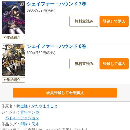
シェイファー・ハウンド 7巻
690pt/759円(税込)
無料立読み
登録して購入
作品紹介
シェイファー・ハウンド 8巻
690pt/759円(税込)
無料立読み
登録して購入
作品紹介
会員登録して全巻購入
作家名：
吠士隆
/
かたやままこと
ジャンル：
青年マンガ
バトル・アクション
作品タグ：
部隊
/
天才
※システムにて自動抽出したものを表示しています