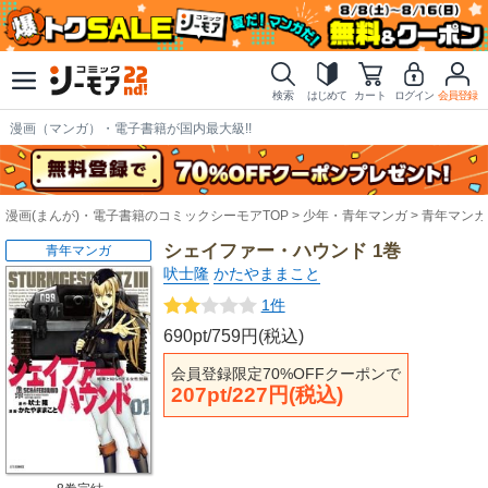
検索
はじめて
カート
ログイン
会員登録
漫画（マンガ）・電子書籍が国内最大級!!
漫画(まんが)・電子書籍のコミックシーモアTOP
少年・青年マンガ
青年マンガ
シェイファー・ハウンド 1巻
青年マンガ
吠士隆
かたやままこと
1件
690pt/759円(税込)
会員登録限定70%OFFクーポンで
207pt/227円(税込)