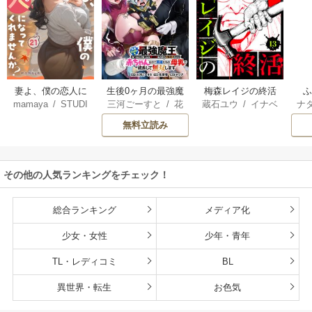
妻よ、僕の恋人に
生後0ヶ月の最強魔
梅森レイジの終活
mamaya
/
STUDI
三河ごーすと
/
花
蔵石ユウ
/
イナベ
ナ
なってくれません
王 食べるだけ強
O ZOON
房雪
/
マップ
カズ
/
STUDIO ZO
核
か？
くなるチート能力
無料立読み
ON
持ち転生者だけど
赤ちゃんなので英
雄たちの母乳で成
その他の人気ランキングをチェック！
長して無双します
総合ランキング
メディア化
少女・女性
少年・青年
TL・レディコミ
BL
異世界・転生
お色気