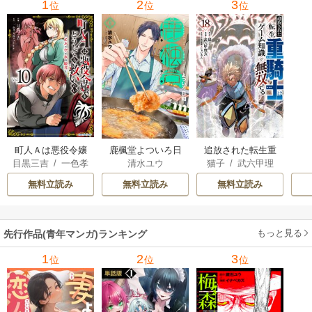
1
2
3
位
位
位
町人Ａは悪役令嬢
追放された転生重
鹿楓堂よついろ日
目黒三吉
/
一色孝
猫子
/
武六甲理
清水ユウ
をどうしても救い
騎士はゲーム知識
和
太郎
/
Parum
衣
/
じゃいあん
たい ～どぶと空
で無双する
無料立読み
無料立読み
無料立読み
と氷の姫君～
もっと見る
先行作品(青年マンガ)ランキング
1
2
3
位
位
位