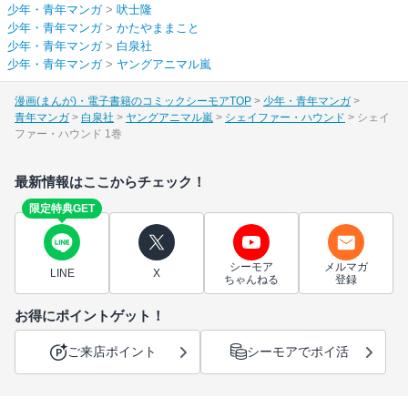
少年・青年マンガ
>
吠士隆
少年・青年マンガ
>
かたやままこと
少年・青年マンガ
>
白泉社
少年・青年マンガ
>
ヤングアニマル嵐
漫画(まんが)・電子書籍のコミックシーモアTOP
少年・青年マンガ
青年マンガ
白泉社
ヤングアニマル嵐
シェイファー・ハウンド
シェイ
ファー・ハウンド 1巻
最新情報はここからチェック！
限定特典GET
シーモア
メルマガ
LINE
X
ちゃんねる
登録
お得にポイントゲット！
ご来店ポイント
シーモアでポイ活