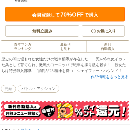
8巻完結
70%OFF
会員登録して
で購入
無料立読み
お気に入り
青年マンガ
最新刊
新刊
ランキング
を見る
自動購入
歴史の闇に埋もれた女性だけの戦車部隊が存在した！ 死を怖れぬイカレ
た兵として育てられ、激戦のヨーロッパで戦車を操り敵を殺す！ 彼女た
ちは特務猟兵部隊──“消耗品”の精神を持つ、シェイファー・ハウンド！
作品情報をもっと見る
完結
バトル・アクション