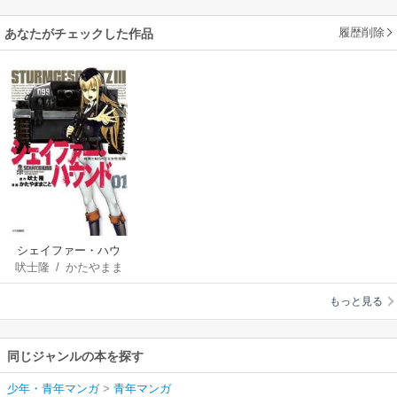
履歴削除
あなたがチェックした作品
シェイファー・ハウ
吠士隆
/
かたやまま
ンド
こと
もっと見る
同じジャンルの本を探す
少年・青年マンガ
>
青年マンガ