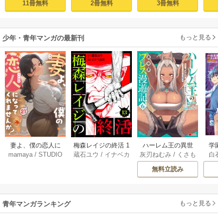
11冊無料
2冊無料
3冊無料
んはあらゆる種族
ちこぼれクラスに
喪
を嫁にする～（コ
入学。そして、
ミック） 1巻
（コミック） ： 1
もっと見る
少年・青年マンガの最新刊
妻よ、僕の恋人に
梅森レイジの終活 1
ハーレム王の異世
学
mamaya
/
STUDIO
蔵石ユウ
/
イナベカ
灰刃ねむみ
/
くさも
白
なってくれません
3巻
界プレス漫遊記 ～
アッ
ZOON
ズ
/
STUDIO ZOON
ち
か？ 21巻
最強無双のおじさ
0
無料立読み
んはあらゆる種族
ち
を嫁にする～（コ
ミック） 6巻
（
もっと見る
青年マンガランキング