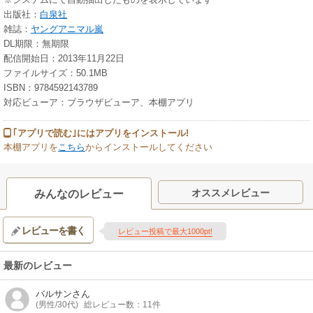
出版社：
白泉社
雑誌：
ヤングアニマル嵐
DL期限：無期限
配信開始日：2013年11月22日
ファイルサイズ：50.1MB
ISBN：9784592143789
対応ビューア：ブラウザビューア、本棚アプリ
｢アプリで読む｣にはアプリをインストール!
本棚アプリを
こちら
からインストールしてください
オススメレビュー
みんなのレビュー
レビューを書く
レビュー投稿で最大1000pt!
最新のレビュー
バルサン
さん
(男性/30代)
総レビュー数：11件