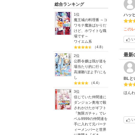
総合ランキング
1位
ハッ
魔王城の料理番 ～コ
ワモテ魔族ばかりだ
この
けど、ホワイトな職
場です～
い
ワイエム系
（4.8）
最新
2位
公爵令嬢は我が道を
場当たり的に行く
高瀬雛
/
ぽよ子
/
にも
し
BL
（4.4）
3位
ほんわ
信じていた仲間達に
ダンジョン奥地で殺
されかけたがギフト
『無限ガチャ』でレ
ベル9999の仲間達を
い
手に入れて元パーテ
ィーメンバーと世界