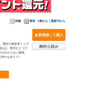
詳細
簡単
1巻から｜
最新刊から
会員登録して購入
と、署内で検挙率トップ
通点は、男手ひとつで
方がわからない椿屋。
なWやもめラブ！