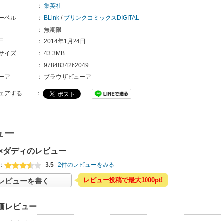
：
集英社
ーベル
：
BLink
/
ブリンクコミックスDIGITAL
：
無期限
日
：
2014年1月24日
サイズ
：
43.3MB
：
9784834262049
ーア
：
ブラウザビューア
ェアする
：
ュー
×ダディのレビュー
：
3.5
2件のレビューをみる
レビュー投稿で最大1000pt!
レビューを書く
価レビュー