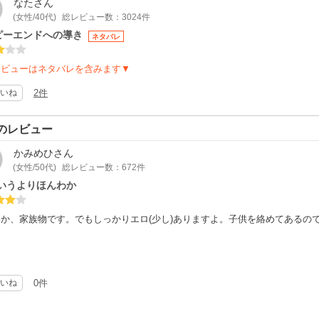
なた
さん
(女性/40代)
総レビュー数：3024件
ピーエンドへの導き
ネタバレ
レビューはネタバレを含みます▼
いね
2件
のレビュー
かみめひ
さん
(女性/50代)
総レビュー数：672件
というよりほんわか
か、家族物です。でもしっかりエロ(少し)ありますよ。子供を絡めてあるの
いね
0件