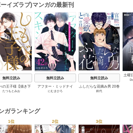
(ボーイズラブ)マンガの最新刊
s
土曜
無料立読み
無料立読み
無料立読み
D
僕の
【
べの王子様【描き下
アフター・ミッドナイ
ふしだらな花摘み男 20巻
たつもとみお
にむまひろ
鈴代
おまけ付き特装版】
ト・スキン［ばら売り］
2巻
42巻
マンガランキング
1位
2位
3位