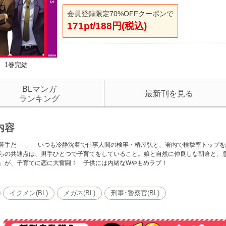
会員登録限定70%OFFクーポンで
171pt/188円(税込)
1巻完結
BLマンガ
最新刊を見る
ランキング
内容
苦手だ──」 いつも冷静沈着で仕事人間の検事・椿屋弘と、署内で検挙率トップ
らの共通点は、男手ひとつで子育てをしていること。娘と自然に仲良しな朝倉と、
」が、子育てに恋に大奮闘！ 子供には内緒なWやもめラブ！
イクメン(BL)
メガネ(BL)
刑事･警察官(BL)