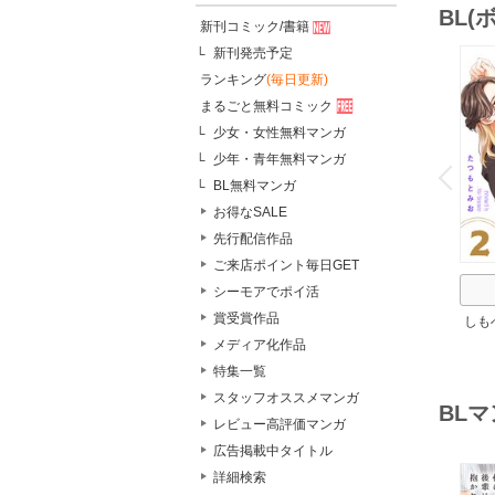
BL
新刊コミック/書籍
新刊発売予定
ランキング
(毎日更新)
まるごと無料コミック
少女・女性無料マンガ
o
少年・青年無料マンガ
v
P
r
e
i
u
BL無料マンガ
お得なSALE
先行配信作品
ご来店ポイント毎日GET
シーモアでポイ活
賞受賞作品
しも
ろし
メディア化作品
特集一覧
スタッフオススメマンガ
BL
レビュー高評価マンガ
広告掲載中タイトル
詳細検索