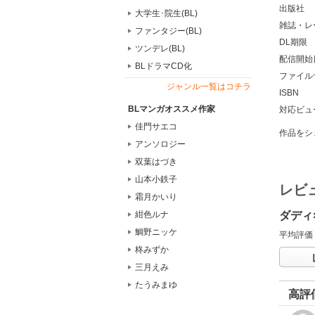
出版社
大学生･院生(BL)
雑誌・レ
ファンタジー(BL)
DL期限
ツンデレ(BL)
配信開始
BLドラマCD化
ファイル
ジャンル一覧はコチラ
ISBN
BLマンガオススメ作家
対応ビュ
佳門サエコ
作品をシ
アンソロジー
双葉はづき
山本小鉄子
レビ
霜月かいり
紺色ルナ
ダディ
鯛野ニッケ
平均評価
柊みずか
三月えみ
たうみまゆ
高評