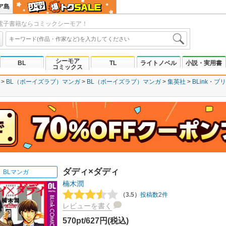
ア島
電子書籍ならコミックシーモア！
シーモア
BL
TL
ライトノベル
小説・実用書
コミックス
BL（ボーイズラブ）マンガ
BL（ボーイズラブ）マンガ
集英社
BLink
ブリ
ダディ×ダディ
BLマンガ
楠木潤
（3.5）
投稿数2件
レビューを書く
570pt/627円(税込)