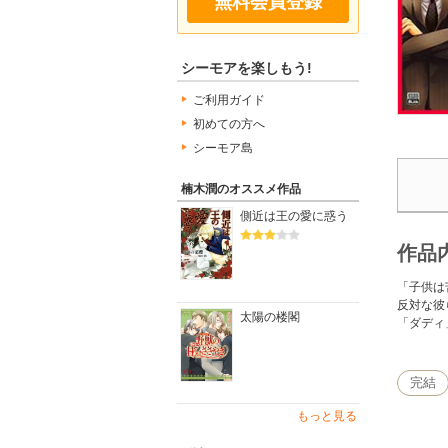
無料会員登録
シーモアを楽しもう!
ご利用ガイド
初めての方へ
シーモア島
楠木潤のオススメ作品
側近は王の愛に惑う
作品
「子供は
反対な彼
太陽の楼閣
「ダディ
完結
もっと見る