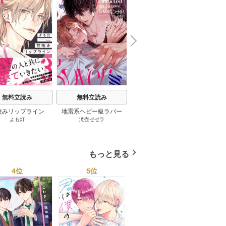
N
x
e
t
無料立読み
無料立読み
無料立読み
咬みリップライン
地雷系ヘビー級ラバー
おやすみ、またね。まし
転生
よも灯
滝壺ゼゼラ
カトウロカ
岩奇
【単行本版】
ろくん。【電子限定漫画
は、美
付き】
デレに
ー
もっと見る
4位
5位
6位