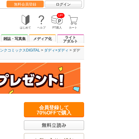
無料会員登録
ログイン
UP!
はじめて
ヘルプ
PT購入
カート
ライト
雑誌・写真集
メディア化
アダルト
ンクコミックスDIGITAL
ダディ×ダディ
ダデ
会員登録して
70%OFFで購入