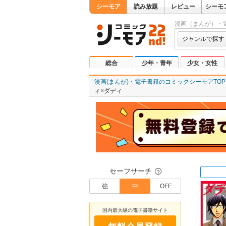
シーモア
読み放題
レビュー
シーモ
漫画（まんが）・
ジャンルで探す
総合
少年・青年
少女・女性
漫画(まんが)・電子書籍のコミックシーモアTOP
ィ×ダディ
セーフサーチ
？
強
中
OFF
国内最大級の電子書籍サイト