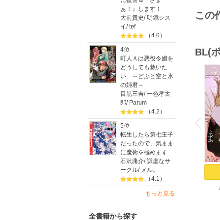
に復讐＆『ざま
ぁ！』します！
この
大前貴史
/
明鏡シス
イ
/
tef
（4.0）
4位
BL
町人Ａは悪役令嬢を
どうしても救いた
い ～どぶと空と氷
の姫君～
目黒三吉
/
一色孝太
郎
/
Parum
o
（4.2）
v
P
r
e
i
u
5位
転生したら第七王子
だったので、気まま
に魔術を極めます
石沢庸介
/
謙虚なサ
ークル
/
メル。
（4.1）
もっと見る
Res
全書籍から探す