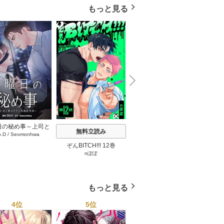
もっと見る
N
x
e
t
日の秘め事～上司と
無料立読み
無料立読み
o.D
/
Seomonhwa
キケンな服従契約～
タテヨミ】 67巻
ぞんBITCH!!! 12巻
最強ヤクザの落とし方 2
見ない
nぽぽ
下瀬川ひなる
巻
もっと見る
4位
5位
6位