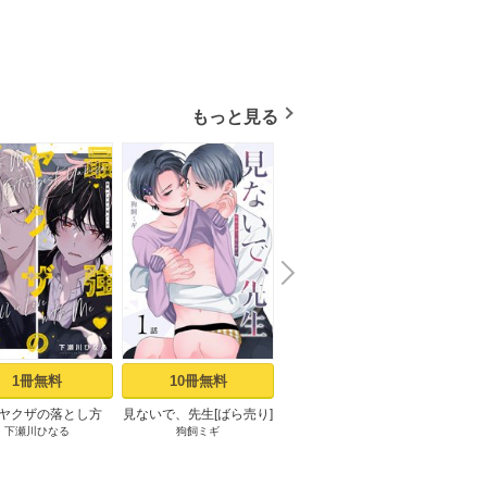
もっと見る
N
x
e
t
1冊無料
10冊無料
3冊無料
ヤクザの落とし方
見ないで、先生[ばら売り]
良い子だね守屋くん［ば
最強
下瀬川ひなる
狗飼ミギ
堀すいか
ミックシーモア限定
第1話
ら売り］ 第1話
［ば
まけ付き】 上