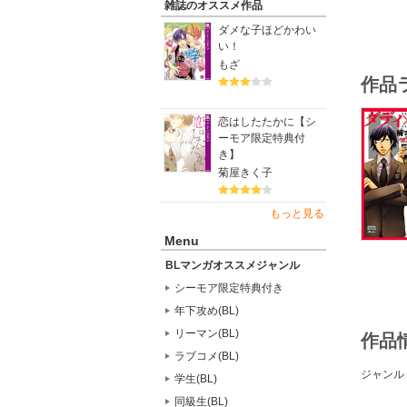
雑誌のオススメ作品
ダメな子ほどかわい
い！
もざ
作品
恋はしたたかに【シ
ーモア限定特典付
き】
菊屋きく子
もっと見る
Menu
BLマンガオススメジャンル
シーモア限定特典付き
年下攻め(BL)
リーマン(BL)
作品
ラブコメ(BL)
ジャンル
学生(BL)
同級生(BL)