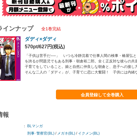
ラインナップ
全1巻完結
ダディ×ダディ
570pt/627円(税込)
「子供は苦手だ──」 いつも冷静沈着で仕事人間の検事・椿屋弘
を誇るが問題児でもある刑事・朝倉裕二郎。全く正反対な彼らの共
子育てをしていること。娘と自然に仲良しな朝倉と、息子への接し
そんな二人の「ダディ」が、子育てに恋に大奮闘！ 子供には内緒
会員登録して全巻購入
情報
：
BLマンガ
刑事･警察官(BL)
/
メガネ(BL)
/
イクメン(BL)