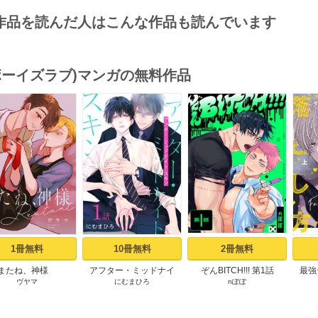
作品を読んだ人はこんな作品も読んでいます
(ボーイズラブ)マンガの無料作品
s
1冊無料
10冊無料
2冊無料
またね、神様
アフター・ミッドナイ
ぞんBITCH!!! 第1話
最強
ヴヤマ
にむまひろ
nぽぽ
tart［ばら売り］ プ
ト・スキン［ばら売り］
【コ
ロローグ
第1話
お