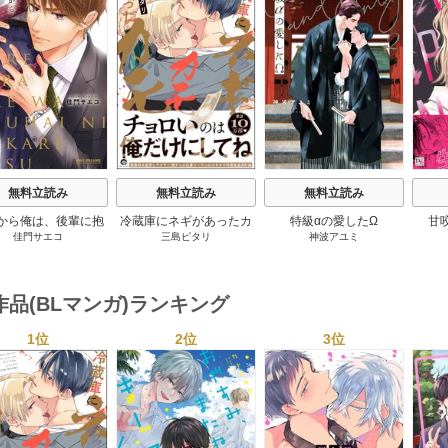
s
無料立読み
無料立読み
無料立読み
から俺は、後輩に抱
冷蔵庫にネギがあったカ
特級αの愛したΩ
甘
佳門サエコ
三島ピタリ
神波アユミ
かれます
モ
作品(BLマンガ)ランキング
1位
2位
3位
s