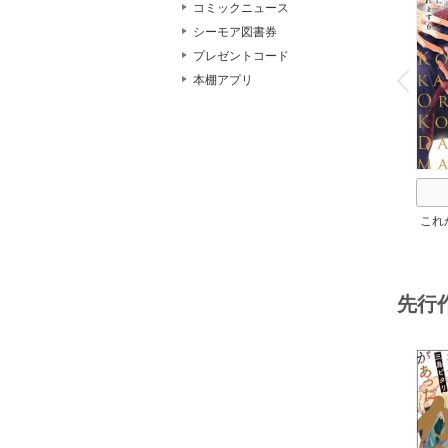
コミックニュース
シーモア図書券
o
プレゼントコード
v
P
r
e
i
u
本棚アプリ
これ
先行
o
v