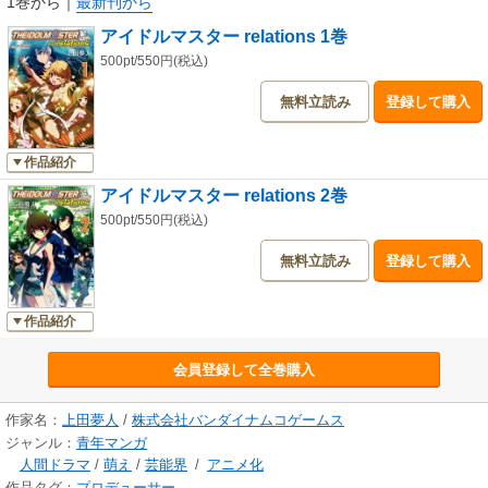
1巻から
｜
最新刊から
アイドルマスター relations 1巻
500pt/550円(税込)
無料立読み
登録して購入
作品紹介
アイドルマスター relations 2巻
500pt/550円(税込)
無料立読み
登録して購入
作品紹介
会員登録して全巻購入
作家名：
上田夢人
/
株式会社バンダイナムコゲームス
ジャンル：
青年マンガ
人間ドラマ
/
萌え
/
芸能界
/
アニメ化
作品タグ：
プロデューサー