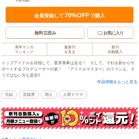
2巻完結
70%OFF
会員登録して
で購入
無料立読み
お気に入り
青年マンガ
最新刊
新刊
ランキング
を見る
自動購入
トップアイドルを目指して、星井美希は走る！ そして、それを影からサ
ポートするプロデューサーの姿！ 『アイドルマスター』のファンも、そ
うではない方も是非!!
作品情報をもっと見る
完結
芸能界
萌え
人間ドラマ