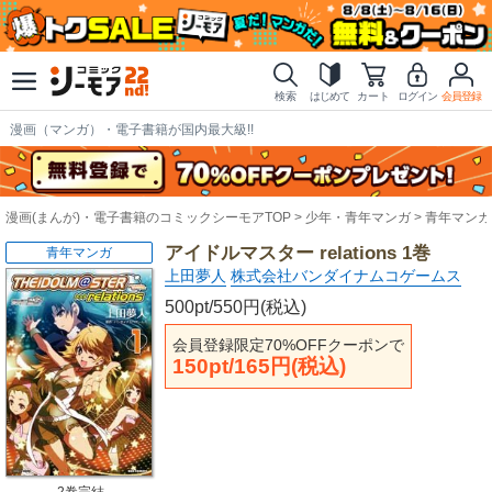
検索
はじめて
カート
ログイン
会員登録
漫画（マンガ）・電子書籍が国内最大級!!
漫画(まんが)・電子書籍のコミックシーモアTOP
少年・青年マンガ
青年マンガ
アイドルマスター relations 1巻
青年マンガ
上田夢人
株式会社バンダイナムコゲームス
500pt/550円(税込)
会員登録限定70%OFFクーポンで
150pt/165円(税込)