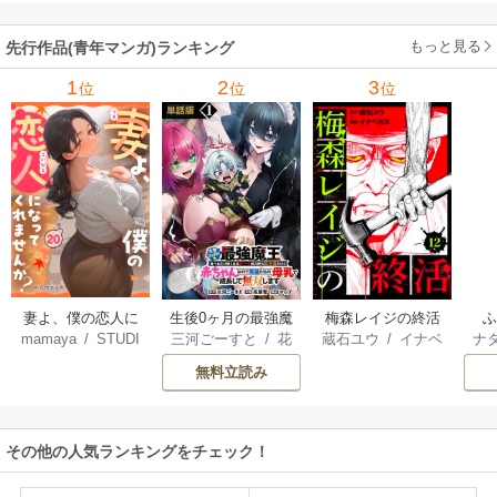
もっと見る
先行作品(青年マンガ)ランキング
1
2
3
位
位
位
妻よ、僕の恋人に
生後0ヶ月の最強魔
梅森レイジの終活
mamaya
/
STUDI
三河ごーすと
/
花
蔵石ユウ
/
イナベ
ナ
なってくれません
王 食べるだけ強
O ZOON
房雪
/
マップ
カズ
/
STUDIO ZO
核
か？
くなるチート能力
無料立読み
ON
持ち転生者だけど
赤ちゃんなので英
雄たちの母乳で成
その他の人気ランキングをチェック！
長して無双します