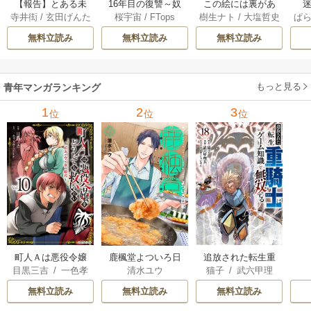
【報告】とある未
16年目の復讐～奴
この絵には裏があ
迷
寺井衒
/
玄田げんた
桜宇宙
/
FTops
樹生ナト
/
大塩哲史
ぱ
解決事件について 1
らを地獄に送るま
る 6巻
1巻
で 22巻
無料立読み
無料立読み
無料立読み
もっと見る
青年マンガランキング
1
2
3
位
位
位
町人Ａは悪役令嬢
追放された転生重
鹿楓堂よついろ日
目黒三吉
/
一色孝
猫子
/
武六甲理
清水ユウ
をどうしても救い
騎士はゲーム知識
和
太郎
/
Parum
衣
/
じゃいあん
たい ～どぶと空
で無双する
無料立読み
無料立読み
無料立読み
と氷の姫君～