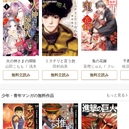
無料
火の神さまの掃除
ミステリと言う勿
鬼の花嫁
千
山田こもも
/
浅木
田村由美
富樫じゅん
/
クレ
枝
人ですが、いつの
れ
国
伊都
/
SNC
ハ
AK
間にか花嫁として
皇
無料立読み
無料立読み
無料立読み
溺愛されています
溺
もっと見る
少年・青年マンガの無料作品