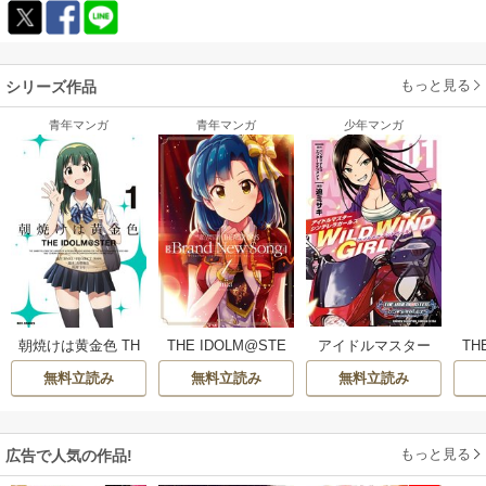
もっと見る
シリーズ作品
青年マンガ
青年マンガ
少年マンガ
朝焼けは黄金色 TH
THE IDOLM@STE
アイドルマスター
TH
E IDOLM@STER
R MILLION LIVE! T
シンデレラガール
R M
無料立読み
無料立読み
無料立読み
HEATER DAYS Bra
ズ WILD WIND GIR
CA
nd New Song
L【電子特別版】
もっと見る
広告で人気の作品!