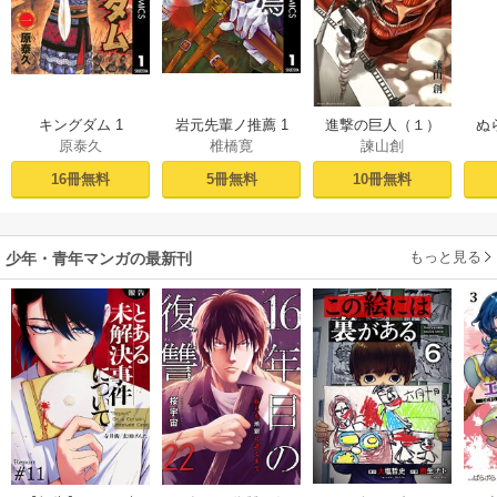
キングダム 1
岩元先輩ノ推薦 1
進撃の巨人（１）
ぬ
原泰久
椎橋寛
諫山創
16冊無料
5冊無料
10冊無料
もっと見る
少年・青年マンガの最新刊