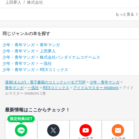
上田夢人
/
株式会社
relations
バンダイナムコゲー
もっと見る
ムス
同じジャンルの本を探す
少年・青年マンガ
>
青年マンガ
少年・青年マンガ
>
上田夢人
少年・青年マンガ
>
株式会社バンダイナムコゲームス
少年・青年マンガ
>
一迅社
少年・青年マンガ
>
REXコミックス
漫画(まんが)・電子書籍のコミックシーモアTOP
少年・青年マンガ
青年マンガ
一迅社
REXコミックス
アイドルマスター relations
アイド
ルマスター relations 1巻
最新情報はここからチェック！
限定特典GET
シーモア
メルマガ