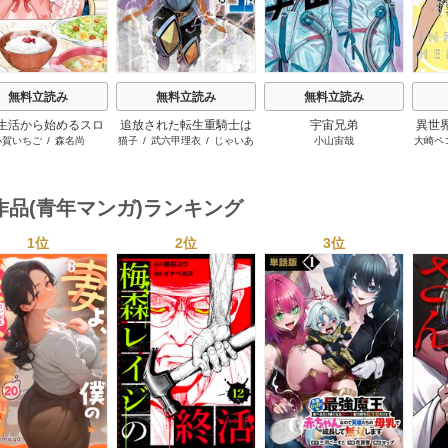
無料立読み
無料立読み
無料立読み
生活から始めるスロ
追放された転生重騎士は
宇宙兄弟
異世
小賀いちご
/
森名尚
猫子
/
武六甲理衣
/
じゃいあ
小山宙哉
大崎ペ
ーライフ
ゲーム知識で無双する
ンジ
ん
世界
ーに
作品(青年マンガ)ランキング
1位
2位
3位
s