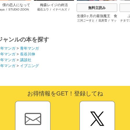
、僕の恋人になって
梅森レイジの終活
無料立読み
aya
/
STUDIO ZOON
蔵石ユウ
/
イナベカズ
/
くれませんか？
STUDIO ZOON
生後0ヶ月の最強魔王 食
三河ごーすと
/
花房雪
/
マッ
ナタで
べるだけ強くなるチート
プ
能力持ち転生者だけど赤
ちゃんなので英雄たちの
母乳で成長して無双しま
ジャンルの本を探す
す
青年マンガ
>
青年マンガ
青年マンガ
>
長谷川伸
青年マンガ
>
講談社
青年マンガ
>
イブニング
お得情報をGET！登録してね