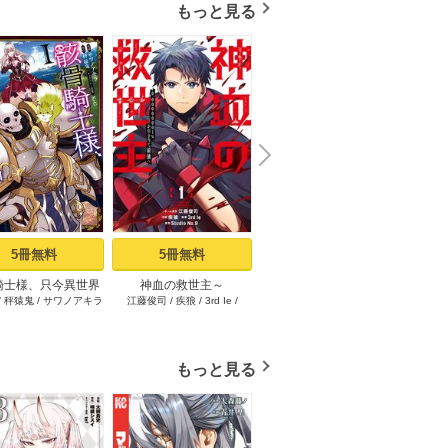
もっと見る
N
x
e
t
5冊無料
5冊無料
1冊無料
騎士様、只今異世界
神血の救世主～
限界集落を脱村した錬金
その悪
/
秤猿鬼
/
サワノアキラ
江藤俊司
/
疾狼
/
3rd Ie
/
海空りく
/
西田拓矢
へお出掛け中 I
0.00000001％を引き当て
術士、都会で“最強”なのが
イン
Studio No.9
最強へ～【電子書籍特典
バレまくる。～老害ども
～真摯
付】（１）
にはいい加減愛想が尽き
り不遇
ました～（1）
もっと見る