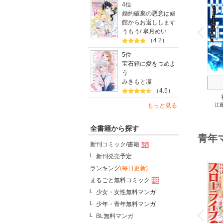
4位
婚約破棄の悪意は娼
o
館からお返しします
v
P
r
e
i
u
うもう
/
皐月めい
（4.2）
5位
宝石箱に愛をつめよ
う
みきもと凜
（4.5）
もっと見る
江
0.0
最強
全書籍から探す
青年
新刊コミック/書籍
新刊発売予定
ランキング
(毎日更新)
まるごと無料コミック
少女・女性無料マンガ
o
少年・青年無料マンガ
v
P
r
e
i
u
BL無料マンガ