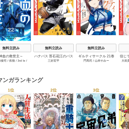
s
無料立読み
無料立読み
無料立読み
神血の救世主～
ハナバス 苔石花江のバス
ギルティサークル 21巻
信じ
藤俊司
/
疾狼
/
3rd Ie
/
三好宏平
門馬司
/
山本やみー
大前
0000001％を引き当て
ケ論 7巻
ジョ
Studio No.9
へ～【電子書籍特典
たが
付】 22巻
ャ』で
達を
マンガランキング
ィー
讐＆
1位
2位
3位
s