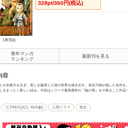
328pt/360円(税込)
1巻完結
青年マンガ
最新刊を見る
ランキング
内容
とが全精力を注ぎ、美しき義理と人情の世界を描き出す。長谷川伸が残した名作を
じるまったく新しい試み。今回はシリーズ最高傑作の『瞼の母』を小林まこと作品
江戸時代(武士･時代劇)
人間ドラマ
歴史