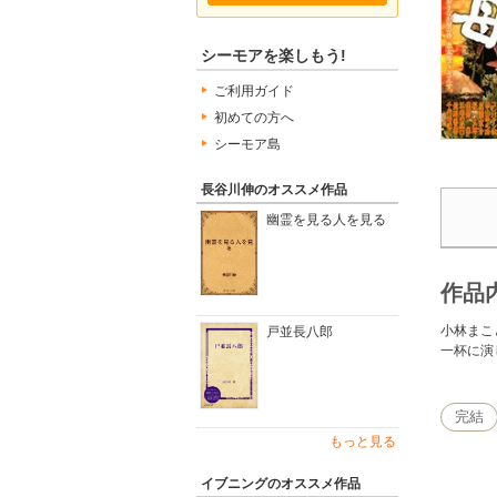
シーモアを楽しもう!
ご利用ガイド
初めての方へ
シーモア島
長谷川伸のオススメ作品
幽霊を見る人を見る
作品
小林まこ
戸並長八郎
一杯に演
完結
もっと見る
イブニングのオススメ作品