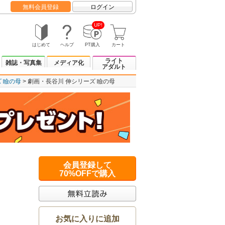
無料会員登録
ログイン
UP!
はじめて
ヘルプ
PT購入
カート
ライト
雑誌・写真集
メディア化
アダルト
 瞼の母
劇画・長谷川 伸シリーズ 瞼の母
会員登録して
70%OFFで購入
お気に入りに追加