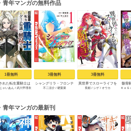
・青年マンガの無料作品
s
1冊無料
3冊無料
3冊無料
された転生重騎士は
シャングリラ・フロンテ
異世界でスローライフを
骸骨
じゃいあん
/
武六甲理衣
不二涼介
/
硬梨菜
長頼
/
シゲ
/
オウカ
ＫｅＧ
ーム知識で無双する
ィア（１） ～クソゲー
（願望） 1
（１）
ハンター、神ゲーに挑ま
んとす～
・青年マンガの最新刊