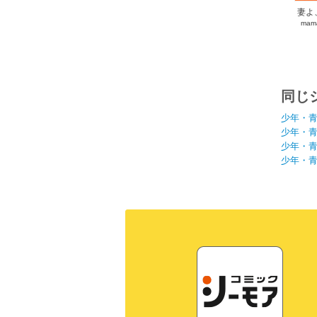
妻よ
mam
同じ
少年・
少年・
少年・
少年・