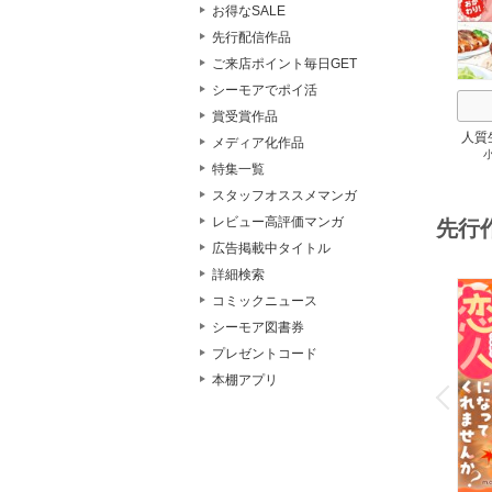
お得なSALE
先行配信作品
ご来店ポイント毎日GET
シーモアでポイ活
賞受賞作品
人質
メディア化作品
特集一覧
スタッフオススメマンガ
レビュー高評価マンガ
先行
広告掲載中タイトル
詳細検索
コミックニュース
シーモア図書券
プレゼントコード
o
v
本棚アプリ
P
r
e
i
u