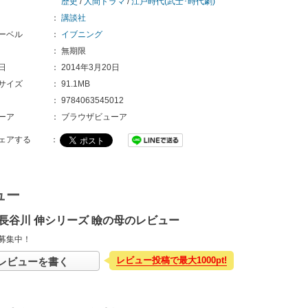
歴史
/
人間ドラマ
/
江戸時代(武士･時代劇)
：
講談社
ーベル
：
イブニング
：
無期限
日
：
2014年3月20日
サイズ
：
91.1MB
：
9784063545012
ーア
：
ブラウザビューア
ェアする
：
ュー
長谷川 伸シリーズ 瞼の母のレビュー
募集中！
レビュー投稿で最大1000pt!
レビューを書く