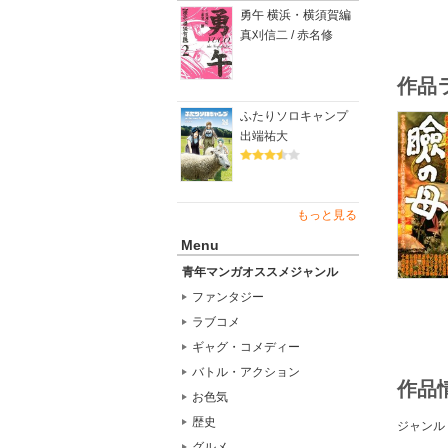
勇午 横浜・横須賀編
真刈信二 / 赤名修
作品
ふたりソロキャンプ
出端祐大
もっと見る
Menu
青年マンガオススメジャンル
ファンタジー
ラブコメ
ギャグ・コメディー
バトル・アクション
作品
お色気
歴史
ジャンル
グルメ