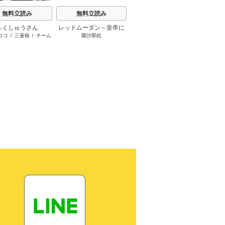
小悪魔教師サイコ【タテ
無料立読み
無料立読み
三石メガネ
/
peep
/
taskey
ヨミ】
STUDIO
ふくしゅうさん
レッドムーダン～皇帝に
擬態彼
ココ
/
三蒼核
/
チーム
園沙那絵
荒井
成り上がった女～
て
ふくしゅうさん