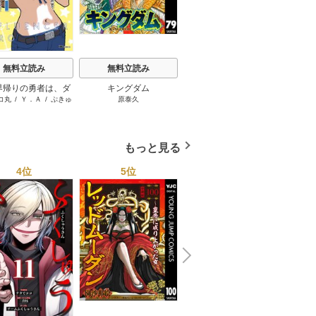
t
無料立読み
無料立読み
無料立読み
界帰りの勇者は、ダ
キングダム
スーパーの裏でヤニ吸う
コ丸
/
Ｙ．Ａ
/
ぷきゅ
原泰久
地主
ョンが出現した現実
ふたり
のすけ
で、インフルエンサ
なって金を稼ぎま
す！
もっと見る
4位
5位
6位
N
x
e
t