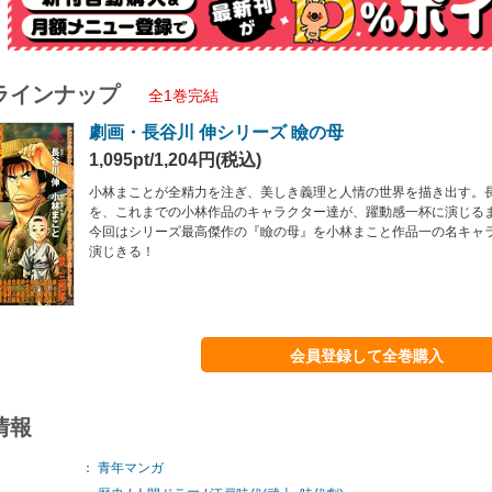
ラインナップ
全1巻完結
劇画・長谷川 伸シリーズ 瞼の母
1,095pt/1,204円(税込)
小林まことが全精力を注ぎ、美しき義理と人情の世界を描き出す。
を、これまでの小林作品のキャラクター達が、躍動感一杯に演じる
今回はシリーズ最高傑作の『瞼の母』を小林まこと作品一の名キャ
演じきる！
会員登録して全巻購入
情報
：
青年マンガ