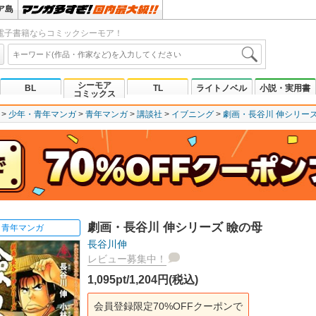
ア島
電子書籍ならコミックシーモア！
シーモア
BL
TL
ライトノベル
小説・実用書
コミックス
少年・青年マンガ
青年マンガ
講談社
イブニング
劇画・長谷川 伸シリーズ
劇画・長谷川 伸シリーズ 瞼の母
青年マンガ
長谷川伸
レビュー募集中！
1,095pt/1,204円(税込)
会員登録限定70%OFFクーポンで