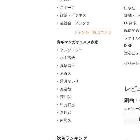
スポーツ
出版社
政治・ビジネス
雑誌・レ
裏社会・アングラ
DL期限
配信開始
ジャンル一覧はコチラ
ファイル
青年マンガオススメ作家
ISBN
アンソロジー
対応ビュ
小山宙哉
作品をシ
真鍋昌平
原泰久
霜月かいり
レビ
奥浩哉
荒川弘
劇画・
甲斐谷忍
レビュー
夏原武
南勝久
総合ランキング