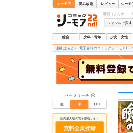
シーモア
読み放題
レビュー
シーモ
漫画（まんが）・
ジャンルで探す
総合
少年・青年
少女・女性
漫画(まんが)・電子書籍のコミックシーモアTOP
セーフサーチ
？
強
中
OFF
国内最大級の電子書籍サイト
無料会員登録