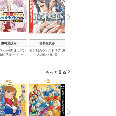
N
x
e
t
無料立読み
無料立読み
無料立読み
ていた仲間達にダン
杖と剣のウィストリア 16
【単話版】ムシバミヒメ
俺だけ
貴史
/
明鏡シスイ
/
tef
大森藤ノ
/
青井聖
東元俊哉
江藤俊
ン奥地で殺されかけ
巻
44巻
界のチ
/
3rd Ie
ギフト『無限ガチ
れた～
レベル9999の仲間
手に入れて元パーテ
もっと見る
メンバーと世界に復
『ざまぁ！』しま
4位
5位
6位
す！ 23巻
N
x
e