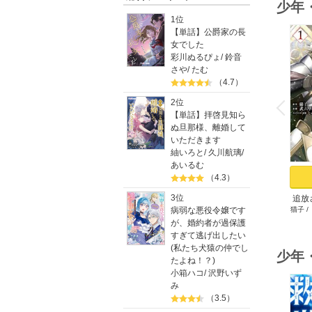
少年
1位
【単話】公爵家の長
女でした
彩川ぬるぴょ
/
鈴音
さや
/
たむ
（4.7）
o
v
2位
P
r
e
i
u
【単話】拝啓見知ら
ぬ旦那様、離婚して
いただきます
紬いろと
/
久川航璃
/
あいるむ
（4.3）
3位
追放
病弱な悪役令嬢です
猫子
/
ゲ
が、婚約者が過保護
すぎて逃げ出したい
(私たち犬猿の仲でし
少年
たよね！？)
小箱ハコ
/
沢野いず
み
（3.5）