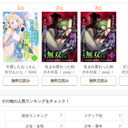
メンバーと世界に
1
2
3
位
位
位
復讐＆『ざま
ぁ！』します！
引退したおっさん
生まれ変わった剣
生まれ変わった剣
ダ
青空あかな
/
WAK
岸本和葉
/
peep
/
岸本和葉
/
peep
/
乾
賢者だが愛弟子が
聖、剣士が冷遇さ
聖、剣士が冷遇さ
込
ANA KURAGUCHI
染野静也
/
桑島黎
染野静也
/
桑島黎
庫
追放されてきたの
れる魔術至上主義
れる魔術至上主義
救
無料立読み
無料立読み
無料立読み
/
pallet
/
アイラ
音
/
taskey STUDI
音
/
taskey STUDI
ン
で傷心旅行に連れ
の学園で無双する
の学園で無双する
は
ボ
/
こなせ
/
book
O
O
て行く ～スローラ
【単行本版】
な
listaSTUDIO
イフな旅のつもり
その他の人気ランキングをチェック！
が、なぜか世界最
強の師弟になって
いた～【単行本
総合ランキング
メディア化
版】
少女・女性
少年・青年