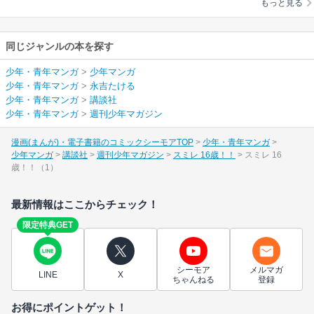
もっと見る
同じジャンルの本を探す
少年・青年マンガ
>
少年マンガ
少年・青年マンガ
>
永吉たける
少年・青年マンガ
>
講談社
少年・青年マンガ
>
週刊少年マガジン
漫画(まんが)・電子書籍のコミックシーモアTOP
少年・青年マンガ
少年マンガ
講談社
週刊少年マガジン
スミレ 16歳！！
スミレ 16
歳！！（1）
最新情報はここからチェック！
限定特典GET
シーモア
メルマガ
LINE
X
ちゃんねる
登録
お得にポイントゲット！