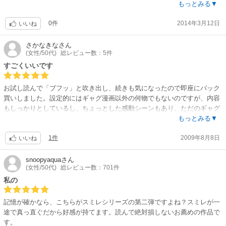
で「カタカタ」「ガシャガシャ」いってしまいます。
もっとみる▼
前作の17歳では、スミレを操るオヤジが少し表情を見せたりしますが、今
0件
2014年3月12日
回は徹底して背後からの活躍（？）。
いいね
スミレが、明るくまっすぐな女子高生に見えるなかに、人形ならではの表
情や動きが混ざり、さらに笑いを誘います。水泳のシーンと飲食のシーン
さかなきな
さん
(女性/50代)
総レビュー数：5件
は最高。そして今回も大笑いとともに、感動することも多し。多くの方に
読んでいただきたい作品です。
すごくいいです
お試し読んで「ブフッ」と吹き出し、続きも気になったので即座にパック
買いしました。設定的にはギャグ漫画以外の何物でもないのですが、内容
もしっかりとしているし、ちょっとした感動シーンもあり、ただのギャグ
漫画ではないな、という感じです。かなりオススメできる漫画だと思いま
もっとみる▼
す。
1件
2009年8月8日
いいね
snoopyaqua
さん
(女性/50代)
総レビュー数：701件
私の
記憶が確かなら、こちらがスミレシリーズの第二弾ですよね？スミレが一
途で真っ直ぐだから好感が持てます。読んで絶対損しないお薦めの作品で
す。