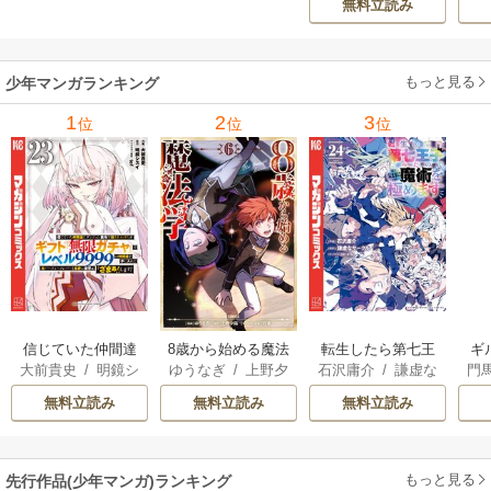
無料立読み
んはあらゆる種族
ち
を嫁にする～（コ
ミック） 6巻
（
もっと見る
少年マンガランキング
1
2
3
位
位
位
信じていた仲間達
8歳から始める魔法
転生したら第七王
ギ
大前貴史
/
明鏡シ
ゆうなぎ
/
上野夕
石沢庸介
/
謙虚な
門
にダンジョン奥地
学
子だったので、気
スイ
/
tef
陽
/
乃希
サークル
/
メル。
で殺されかけたが
ままに魔術を極め
無料立読み
無料立読み
無料立読み
ギフト『無限ガチ
ます
ャ』でレベル9999
の仲間達を手に入
もっと見る
先行作品(少年マンガ)ランキング
れて元パーティー