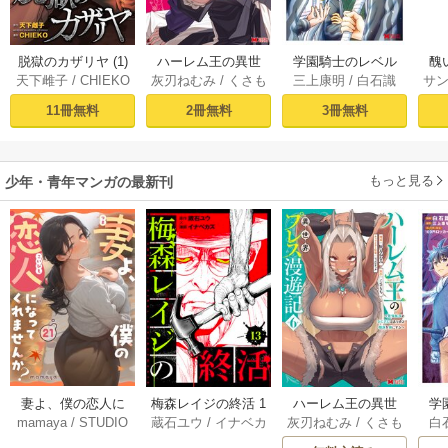
脱獄のカザリヤ (1)
ハーレム王の異世
学園騎士のレベル
醜
天下雌子
/
CHIEKO
灰刃ねむみ
/
くさも
三上康明
/
白石識
サ
界プレス漫遊記 ～
アップ！レベル100
同
ち
最強無双のおじさ
0超えの転生者、落
皇
11冊無料
2冊無料
3冊無料
んはあらゆる種族
ちこぼれクラスに
喪
を嫁にする～（コ
入学。そして、
ミック） 1巻
（コミック） ： 1
もっと見る
少年・青年マンガの最新刊
妻よ、僕の恋人に
梅森レイジの終活 1
ハーレム王の異世
学
mamaya
/
STUDIO
蔵石ユウ
/
イナベカ
灰刃ねむみ
/
くさも
白
なってくれません
3巻
界プレス漫遊記 ～
アッ
ZOON
ズ
/
STUDIO ZOON
ち
か？ 21巻
最強無双のおじさ
0