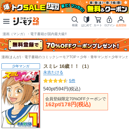
検索
はじめて
カート
ログイン
会員登録
漫画（マンガ）・電子書籍が国内最大級!!
漫画(まんが)・電子書籍のコミックシーモアTOP
少年・青年マンガ
少年マンガ
スミレ 16歳！！（1）
少年マンガ
永吉たける
5件
540pt/594円(税込)
会員登録限定70%OFFクーポンで
162pt/178円(税込)