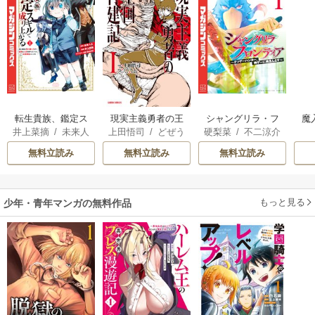
転生貴族、鑑定ス
現実主義勇者の王
シャングリラ・フ
魔
井上菜摘
/
未来人
上田悟司
/
どぜう
硬梨菜
/
不二涼介
キルで成り上がる
国再建記
ロンティア
A
/
jimmy
丸
/
冬ゆき
～弱小領地を受け
無料立読み
無料立読み
無料立読み
継いだので、優秀
な人材を増やして
いたら、最強領地
もっと見る
少年・青年マンガの無料作品
になってた～