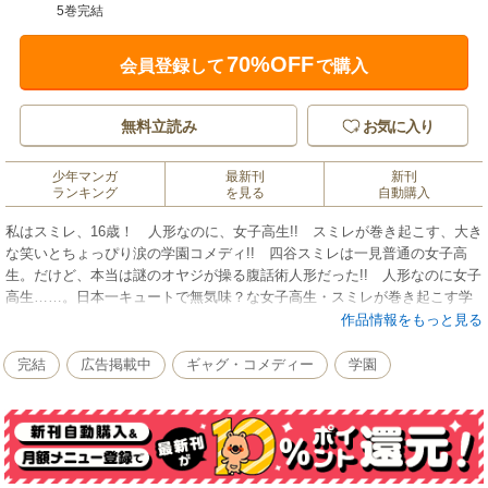
5巻完結
70%OFF
会員登録して
で購入
無料立読み
お気に入り
少年マンガ
最新刊
新刊
ランキング
を見る
自動購入
私はスミレ、16歳！ 人形なのに、女子高生!! スミレが巻き起こす、大き
な笑いとちょっぴり涙の学園コメディ!! 四谷スミレは一見普通の女子高
生。だけど、本当は謎のオヤジが操る腹話術人形だった!! 人形なのに女子
高生……。日本一キュートで無気味？な女子高生・スミレが巻き起こす学
園コメディ、超よろしくね！
作品情報をもっと見る
完結
広告掲載中
ギャグ・コメディー
学園