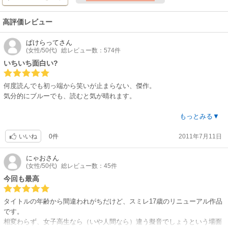
高評価レビュー
ぱけらって
さん
(女性/50代)
総レビュー数：574件
いちいち面白い?
何度読んでも初っ端から笑いが止まらない、傑作。
気分的にブルーでも、読むと気が晴れます。
続編の17歳も面白かったけれど、スミレちゃん＝四谷さんの暴走っぷりは
もっとみる▼
16歳の方が堪能できます。だらだらとした長期連載じゃないのも、潔くて
0件
2011年7月11日
良いです。
いいね
スミレちゃんの行動や理事長たちとの関連が不明なまま…いい感じにラス
にゃお
さん
(女性/50代)
総レビュー数：45件
トを迎えます。しんみりウルッとしますが、そこに至るまでの数々の笑い
とスミレちゃんの人情味があればこそ、と思います。
今回も最高
ツッコミ所が山盛りながらも、それぞれに癖のあるキャラ達が作中で触れ
タイトルの年齢から間違われがちだけど、スミレ17歳のリニューアル作品
ています。だからスルーしても良い気にさせられる、稀有な作品でしょ
です。
う。
相変わらず、女子高生なら（いや人間なら）違う擬音でしょうという場面