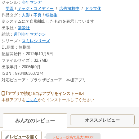
ジャンル：
少年マンガ
学園
/
ギャグ・コメディー
/
広告掲載中
/
ドラマ化
作品タグ：
人形
/
不良
/
転校生
※システムにて自動抽出したものを表示しています
出版社：
講談社
雑誌：
週刊少年マガジン
シリーズ：
スミレシリーズ
DL期限：無期限
配信開始日：2012年10月5日
ファイルサイズ：32.7MB
出版年月：2006年9月
ISBN：9784063637274
対応ビューア：ブラウザビューア、本棚アプリ
｢アプリで読む｣にはアプリをインストール!
本棚アプリを
こちら
からインストールしてください
オススメレビュー
みんなのレビュー
レビューを書く
レビュー投稿で最大1000pt!