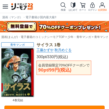
検索
はじめて
カート
ログイン
会員登録
漫画（マンガ）・電子書籍が国内最大級!!
漫画(まんが)・電子書籍のコミックシーモアTOP
少年・青年マンガ
青年マンガ
サイラス 1巻
青年マンガ
工藤かずや
秋月めぐる
300pt/330円(税込)
会員登録限定70%OFFクーポンで
90pt/99円(税込)
4巻完結