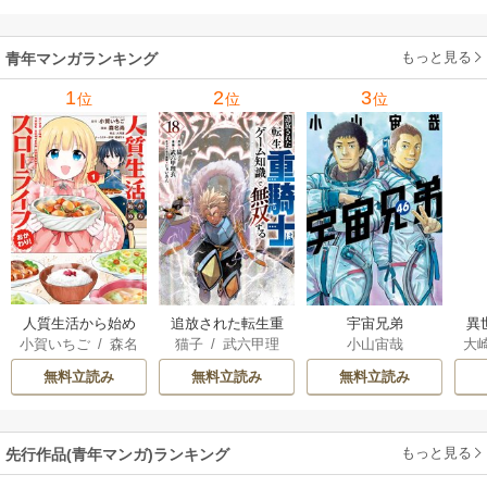
使して最強を目指
してみた 7巻
もっと見る
青年マンガランキング
1
2
3
位
位
位
人質生活から始め
追放された転生重
宇宙兄弟
異
小賀いちご
/
森名
猫子
/
武六甲理
小山宙哉
大
るスローライフ
騎士はゲーム知識
は
尚
衣
/
じゃいあん
Ａ
で無双する
出
無料立読み
無料立読み
無料立読み
で
サ
もっと見る
先行作品(青年マンガ)ランキング