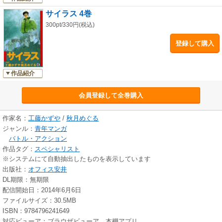
サイラス 4巻
300pt/330円(税込)
登録して購入
作品紹介
会員登録して全巻購入
作家名：
工藤かずや
/
秋月めぐる
ジャンル：
青年マンガ
バトル・アクション
作品タグ：
スペシャリスト
※システムにて自動抽出したものを表示しています
出版社：
オフィス安井
DL期限：無期限
配信開始日：2014年6月6日
ファイルサイズ：30.5MB
ISBN：9784796241649
対応ビューア：ブラウザビューア、本棚アプリ