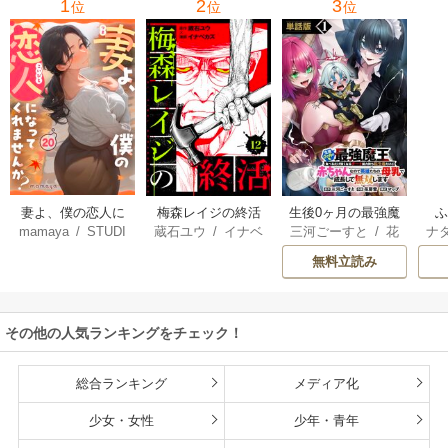
1
2
3
位
位
位
妻よ、僕の恋人に
梅森レイジの終活
生後0ヶ月の最強魔
mamaya
/
STUDI
蔵石ユウ
/
イナベ
三河ごーすと
/
花
ナ
なってくれません
王 食べるだけ強
O ZOON
カズ
/
STUDIO ZO
房雪
/
マップ
核
か？
くなるチート能力
無料立読み
ON
持ち転生者だけど
赤ちゃんなので英
雄たちの母乳で成
その他の人気ランキングをチェック！
長して無双します
総合ランキング
メディア化
少女・女性
少年・青年