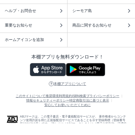
ヘルプ・お問合せ
シーモア島
重要なお知らせ
商品に関するお知らせ
ホームアイコンを追加
本棚アプリを無料ダウンロード！
本棚アプリについて
このサイトについて
推奨環境
利用規約
ISBN検索
プライバシーポリシー
情報セキュリティーポリシー
特定商取引法に基づく表示
安心してお使いいただくために
ABJマークは、この電子書店・電子書籍配信サービスが、 著作権者からコンテ
ンツ使用許諾を得た正規版配信サービスであることを示す登録商標（登録番号
第6091713号）です。 詳しくは［ABJマーク］または［電子出版制作・流通協
議会］で検索してください。