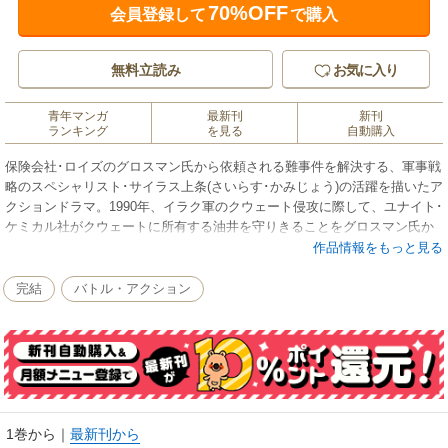
70%OFF
会員登録して
で購入
無料立読み
お気に入り
青年マンガ
最新刊
新刊
ランキング
を見る
自動購入
保険会社･ロイズのグロスマン氏から依頼される難事件を解決する、軍事戦
略のスペシャリスト･サイラス上条(さいらす･かみじょう)の活躍を描いたア
クションドラマ。1990年、イラク軍のクウェート侵攻に際して、ユナイト･
ケミカル社がクウェートに所有する油井を守りきることをグロスマン氏か
ら依頼されたサイラスは、信頼できる4人の仲間達とともにその油井の近く
作品情報をもっと見る
までやってきたイラク軍に潜入するが……!?
完結
バトル・アクション
1巻から
｜
最新刊から