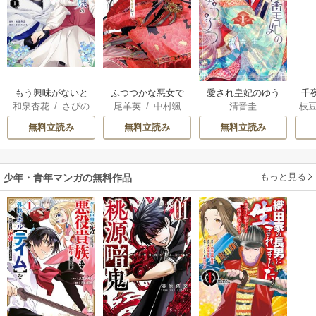
もう興味がないと
ふつつかな悪女で
愛され皇妃のゆう
千
和泉杏花
/
さびの
尾羊英
/
中村颯
清音圭
枝
離婚された令嬢の
はございますが ～
うつ
国
ぶち
希
/
ゆき哉
AK
意外と楽しい新生
雛宮蝶鼠とりかえ
皇
無料立読み
無料立読み
無料立読み
活
伝～
溺
もっと見る
少年・青年マンガの無料作品