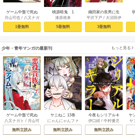
ゲーム中盤で死ぬ
桃源暗鬼 1
織田家の長男に生
月山可也
/
八又ナガ
漆原侑来
平沢下戸
/
大沼田伊
悪役貴族に転生し
まれました～戦国
ト
勢彦
/
逸見兎歌
たので、外れスキ
時代に転生したけ
1冊無料
5冊無料
3冊無料
ル【テイム】を駆
ど、死にたくない
使して最強を目指
ので改革を起こし
してみた（１）
ます～ 1
もっと見る
少年・青年マンガの最新刊
ゲーム中盤で死ぬ
ヤニねこ 13巻
今夜もシリアルキ
ヤ
八又ナガト
/
月山可
にゃんにゃんファ
伊口紺
/
中村優児
ヤ
悪役貴族に転生し
ラーと待ち合わせ 5
也
クトリー
たので、外れスキ
巻
無料立読み
無料立読み
無料立読み
ル【テイム】を駆