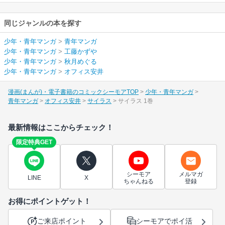
同じジャンルの本を探す
少年・青年マンガ
>
青年マンガ
少年・青年マンガ
>
工藤かずや
少年・青年マンガ
>
秋月めぐる
少年・青年マンガ
>
オフィス安井
漫画(まんが)・電子書籍のコミックシーモアTOP
少年・青年マンガ
青年マンガ
オフィス安井
サイラス
サイラス 1巻
最新情報はここからチェック！
限定特典GET
シーモア
メルマガ
LINE
X
ちゃんねる
登録
お得にポイントゲット！
ご来店ポイント
シーモアでポイ活