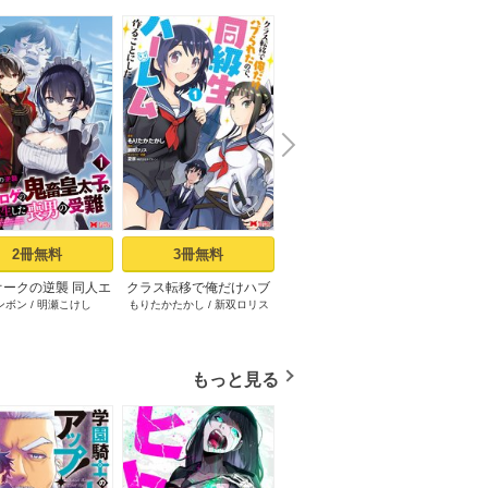
N
x
e
t
2冊無料
3冊無料
3冊無料
オークの逆襲 同人エ
クラス転移で俺だけハブ
村人転生 最強のスローラ
最強宮
ンボン
/
明瀬こけし
もりたかたかし
/
新双ロリス
のちた紳
/
タカハシあん
/
イチ
すか
の鬼畜皇太子に転生
られたので、同級生ハー
イフ（コミック） 1巻
ん、追
ソウヨウ
喪男の受難（コミッ
レム作ることにした（コ
双する
ク） 1巻
ミック） ： 1
の美少
境を開
もっと見る