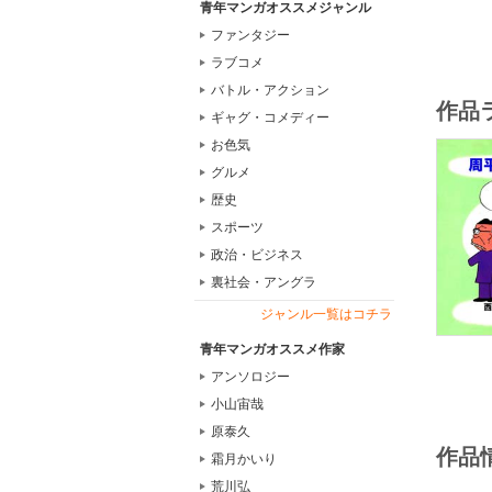
青年マンガオススメジャンル
ファンタジー
ラブコメ
バトル・アクション
作品
ギャグ・コメディー
お色気
グルメ
歴史
スポーツ
政治・ビジネス
裏社会・アングラ
ジャンル一覧はコチラ
青年マンガオススメ作家
アンソロジー
小山宙哉
原泰久
作品
霜月かいり
荒川弘