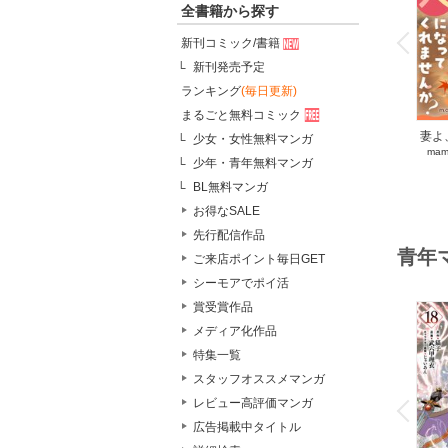
全書籍から探す
o
v
P
r
e
i
u
新刊コミック/書籍
新刊発売予定
ランキング
(毎日更新)
まるごと無料コミック
妻よ
少女・女性無料マンガ
mam
く
少年・青年無料マンガ
BL無料マンガ
お得なSALE
先行配信作品
青年
ご来店ポイント毎日GET
シーモアでポイ活
賞受賞作品
メディア化作品
特集一覧
スタッフオススメマンガ
o
v
レビュー高評価マンガ
P
r
e
i
u
広告掲載中タイトル