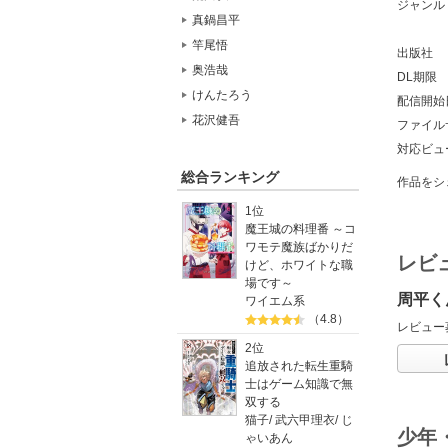
ジャンル
真鍋昌平
竿尾悟
出版社
奥浩哉
DL期限
けんたろう
配信開始
花沢健吾
ファイル
対応ビュ
総合ランキング
作品をシ
1位
魔王城の料理番 ～コ
ワモテ魔族ばかりだ
レビ
けど、ホワイトな職
場です～
周平く
ワイエム系
（4.8）
レビュー
2位
追放された転生重騎
士はゲーム知識で無
双する
猫子
/
武六甲理衣
/
じ
少年
ゃいあん