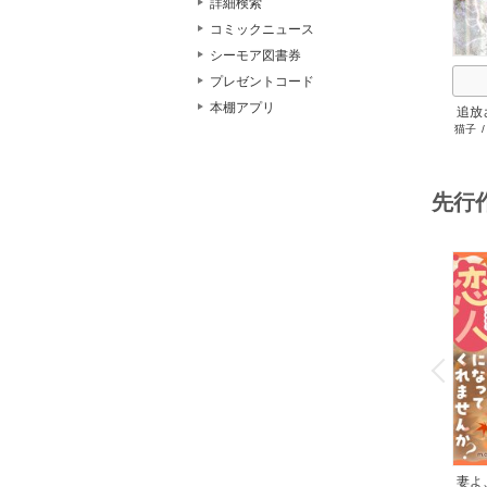
詳細検索
コミックニュース
シーモア図書券
プレゼントコード
本棚アプリ
追放
猫子
ゲ
先行
o
v
P
r
e
i
u
妻よ