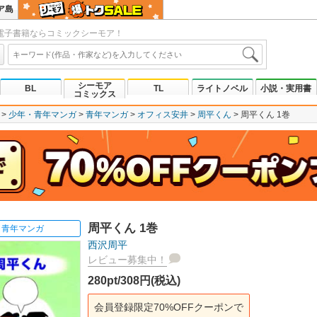
ア島
電子書籍ならコミックシーモア！
シーモア
BL
TL
ライトノベル
小説・実用書
コミックス
少年・青年マンガ
青年マンガ
オフィス安井
周平くん
周平くん 1巻
周平くん 1巻
青年マンガ
西沢周平
レビュー募集中！
280pt/308円(税込)
会員登録限定70%OFFクーポンで