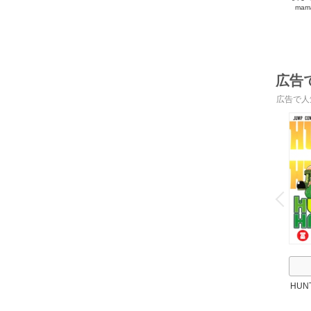
mam
広告
広告で人
o
v
P
r
e
i
u
HUN