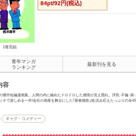
84pt/92円(税込)
1巻完結
青年マンガ
最新刊を見る
ランキング
内容
の傑作短編漫画集。人間の内に秘めたドロドロした感情が見え隠れ。浮気･不倫･病･
ッチで楽しめる一作!会社の倒産を舞台にした｢新春挽歌｣他 読み応えたっぷりの全4
ギャグ・コメディー