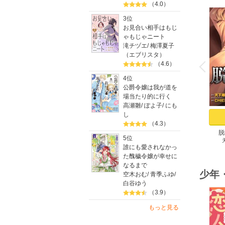
（4.0）
3位
お見合い相手はもじ
ゃもじゃニート
滝チヅエ
/
梅澤夏子
o
（エブリスタ）
v
（4.6）
P
r
e
i
u
4位
公爵令嬢は我が道を
場当たり的に行く
高瀬雛
/
ぽよ子
/
にも
し
（4.3）
脱
5位
誰にも愛されなかっ
た醜穢令嬢が幸せに
なるまで
少年
空木おむ
/
青季ふゆ
/
白谷ゆう
（3.9）
もっと見る