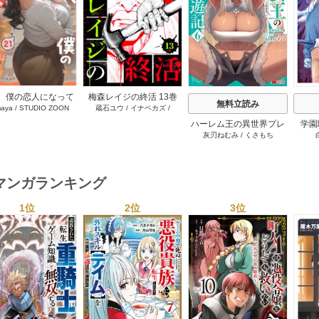
s
、僕の恋人になって
梅森レイジの終活 13巻
無料立読み
aya
/
STUDIO ZOON
蔵石ユウ
/
イナベカズ
/
れませんか？ 21巻
STUDIO ZOON
ハーレム王の異世界プレ
学園
灰刃ねむみ
/
くさもち
ス漫遊記 ～最強無双のお
プ！レ
じさんはあらゆる種族を
生者
嫁にする～（コミック）
に入
6巻
マンガランキング
1位
2位
3位
s