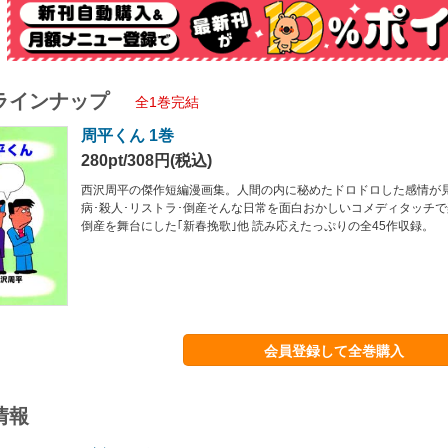
ラインナップ
全1巻完結
周平くん 1巻
280pt/308円(税込)
西沢周平の傑作短編漫画集。人間の内に秘めたドロドロした感情が見
病･殺人･リストラ･倒産そんな日常を面白おかしいコメディタッチで
倒産を舞台にした｢新春挽歌｣他 読み応えたっぷりの全45作収録。
会員登録して全巻購入
情報