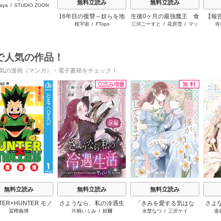
無料立読み
無料立読み
aya
/
STUDIO ZOON
くれませんか？
16年目の復讐～奴らを地
生後0ヶ月の最強魔王 食
【報
桜宇宙
/
FTops
三河ごーすと
/
花房雪
/
マッ
寺
獄に送るまで
べるだけ強くなるチート
プ
能力持ち転生者だけど赤
ちゃんなので英雄たちの
母乳で成長して無双しま
で人気の作品！
す
気の漫画（マンガ）・電子書籍をチェック！
立読み増量
無料
s
無料立読み
無料立読み
無料立読み
TER×HUNTER モノ
さようなら、私の冷遇生
「きみを愛する気はな
さよ
冨樫義博
片桐いくみ
/
頼爾
水埜なつ
/
三沢ケイ
進
クロ版
活 ～パーティーで声をか
い」と言った次期公爵様
旦那