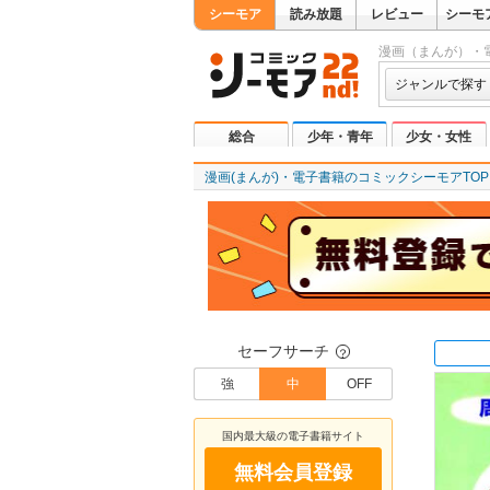
シーモア
読み放題
レビュー
シーモ
漫画（まんが）・
ジャンルで探す
総合
少年・青年
少女・女性
漫画(まんが)・電子書籍のコミックシーモアTOP
セーフサーチ
？
強
中
OFF
国内最大級の電子書籍サイト
無料会員登録