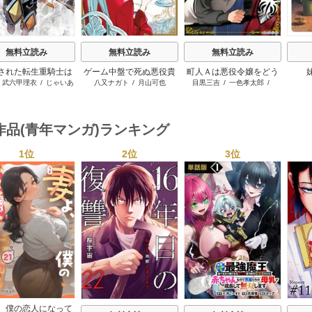
無料立読み
無料立読み
無料立読み
された転生重騎士は
ゲーム中盤で死ぬ悪役貴
町人Ａは悪役令嬢をどう
/
武六甲理衣
/
じゃいあ
八又ナガト
/
月山可也
目黒三吉
/
一色孝太郎
/
ーム知識で無双する
族に転生したので、外れ
しても救いたい ～どぶ
ん
Parum
スキル【テイム】を駆使
と空と氷の姫君～
して最強を目指してみた
作品(青年マンガ)ランキング
1位
2位
3位
s
、僕の恋人になって