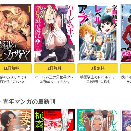
s
11冊無料
2冊無料
3冊無料
獄のカザリヤ (1)
ハーレム王の異世界プレ
学園騎士のレベルアッ
醜い
天下雌子
/
CHIEKO
灰刃ねむみ
/
くさもち
三上康明
/
白石識
サ
ス漫遊記 ～最強無双のお
プ！レベル1000超えの転
ロゲ
じさんはあらゆる種族を
生者、落ちこぼれクラス
した
嫁にする～（コミック）
に入学。そして、（コミ
1巻
ック） ： 1
・青年マンガの最新刊