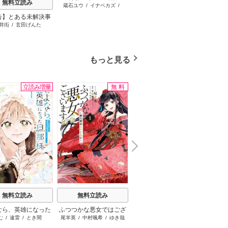
無料立読み
無料立読み
蔵石ユウ
/
イナベカズ
/
STUDIO ZOON
告】とある未解決事
ふくしゅうさん
擬態彼
井衒
/
玄田げんた
ナタでココ
/
三蒼核
/
チーム
荒井
件について
て
ふくしゅうさん
もっと見る
立読み増量
無料
無料
N
x
e
t
無料立読み
無料立読み
無料立読み
なら、英雄になった
ふつつかな悪女ではござ
ループ7回目の悪役令嬢
ここは
む
/
遠雷
/
とき間
尾羊英
/
中村颯希
/
ゆき哉
木乃ひのき
/
雨川透子
/
八美
えぞぎ
様 ～ただ祈るだけ
いますが ～雛宮蝶鼠とり
は、元敵国で自由気まま
けと言
☆わん
SBクリ