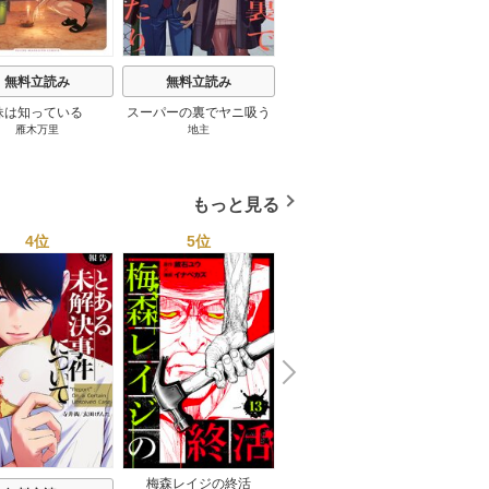
無料立読み
無料立読み
無料立読み
妹は知っている
スーパーの裏でヤニ吸う
宇宙兄弟
雁木万里
地主
小山宙哉
ふたり
もっと見る
4位
5位
6位
N
x
e
t
梅森レイジの終活