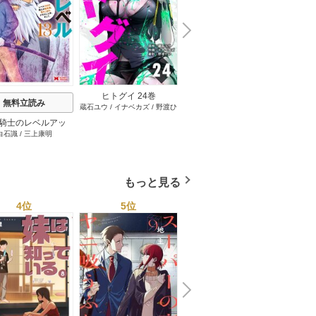
N
x
e
t
ヒトグイ 24巻
無料立読み
無料立読み
蔵石ユウ
/
イナベカズ
/
野渡ひ
い
騎士のレベルアッ
３か月なら、大丈夫だと
おじ転
白石識
/
三上康明
うさみや
ベル1000超えの転
思ってた。～留学した僕
齢なる
、落ちこぼれクラス
の留守中に、一途な彼女
学。そして、（コミ
が汚されるまで～ 23巻
ック） 13巻
もっと見る
4位
5位
6位
N
x
e
t