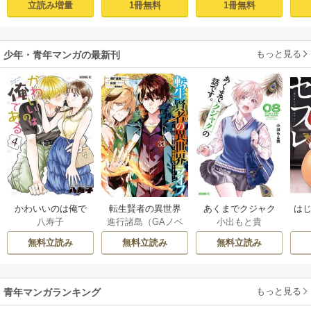
立読み増量
1冊無料
1冊無料
界で2周目無双【電
気に暮らしていま
子単行本】 1
す！【電子単行
本】 1
もっと見る
少年・青年マンガの最新刊
かわいいのは俺で
転生賢者の異世界
あくまでクジャク
はじ
八寿子
進行諸島（GAノベ
小出もと貴
ある 4巻
ライフ～第二の職
の話です。 8巻
ル／SBクリエイテ
業を得て、世界最
無料立読み
無料立読み
無料立読み
ィブ刊）
/
彭傑（Fr
強になりました～ 3
iendly Land）
/
風
3巻
花風花
もっと見る
青年マンガランキング