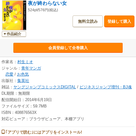
夜が終わらない女
524pt/576円(税込)
無料立読み
登録して購入
作品紹介
会員登録して全巻購入
作家名：
村生ミオ
ジャンル：
青年マンガ
恋愛
/
お色気
出版社：
集英社
雑誌：
ヤングジャンプコミックスDIGITAL
/
ビジネスジャンプ増刊・BJ魂
DL期限：無期限
配信開始日：2014年6月19日
ファイルサイズ：59.7MB
ISBN：408876563X
対応ビューア：ブラウザビューア、本棚アプリ
｢アプリで読む｣にはアプリをインストール!