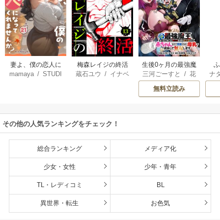
妻よ、僕の恋人に
梅森レイジの終活
生後0ヶ月の最強魔
mamaya
/
STUDI
蔵石ユウ
/
イナベ
三河ごーすと
/
花
ナ
なってくれません
王 食べるだけ強
O ZOON
カズ
/
STUDIO ZO
房雪
/
マップ
核
か？
くなるチート能力
無料立読み
ON
持ち転生者だけど
赤ちゃんなので英
雄たちの母乳で成
その他の人気ランキングをチェック！
長して無双します
総合ランキング
メディア化
少女・女性
少年・青年
TL・レディコミ
BL
異世界・転生
お色気