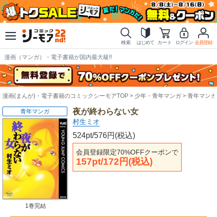
検索
はじめて
カート
ログイン
会員登録
漫画（マンガ）・電子書籍が国内最大級!!
漫画(まんが)・電子書籍のコミックシーモアTOP
少年・青年マンガ
青年マンガ
夜が終わらない女
青年マンガ
村生ミオ
524pt/576円(税込)
会員登録限定70%OFFクーポンで
157pt/172円(税込)
1巻完結