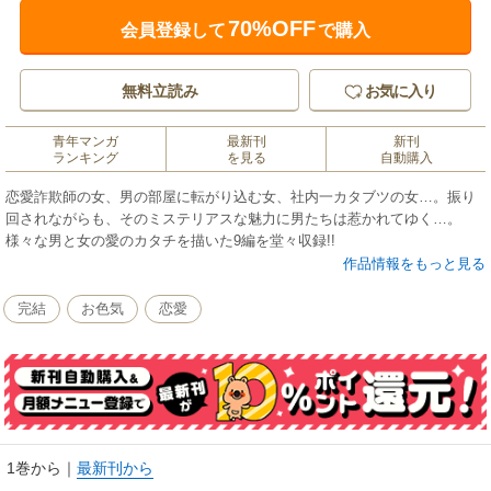
70%OFF
会員登録して
で購入
無料立読み
お気に入り
青年マンガ
最新刊
新刊
ランキング
を見る
自動購入
恋愛詐欺師の女、男の部屋に転がり込む女、社内一カタブツの女…。振り
回されながらも、そのミステリアスな魅力に男たちは惹かれてゆく…。
様々な男と女の愛のカタチを描いた9編を堂々収録!!
作品情報をもっと見る
完結
お色気
恋愛
1巻から
｜
最新刊から