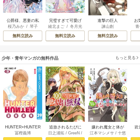
公爵様、悪妻の私
完璧すぎて可愛げ
進撃の巨人
お
桜乃みか
/
琴子
綾北まご
/
冬月光
諫山創
青
はもう放っておい
がないと婚約破棄
輝
/
昌未
てください
された聖女は隣国
無料立読み
無料立読み
無料立読み
に売られる
もっと見る
少年・青年マンガの無料作品
HUNTER×HUNTER
追放されるたびに
嫌われ魔女と体が
岩
冨樫義博
日之浦拓
/
GreeN
/
江本マシメサ
/
十悠
モノクロ版 39
スキルを手に入れ
入れ替わったけれ
仁森島司
た俺が、100の異世
ど、私は今日も元