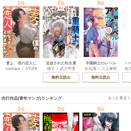
1
2
3
位
位
位
妻よ、僕の恋人に
追放された転生重
学園騎士のレベル
ハ
mamaya
/
STUDI
猫子
/
武六甲理
白石識
/
三上康明
灰
なってくれません
騎士はゲーム知識
アップ！レベル100
界
O ZOON
衣
/
じゃいあん
か？
で無双する
0超えの転生者、落
最
無料立読み
無料立読み
ちこぼれクラスに
ん
入学。そして、
を
（コミック）
もっと見る
先行作品(青年マンガ)ランキング
1
2
3
位
位
位