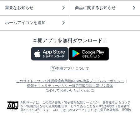
重要なお知らせ
商品に関するお知らせ
ホームアイコンを追加
本棚アプリを無料ダウンロード！
本棚アプリについて
このサイトについて
推奨環境
利用規約
ISBN検索
プライバシーポリシー
情報セキュリティーポリシー
特定商取引法に基づく表示
安心してお使いいただくために
ABJマークは、この電子書店・電子書籍配信サービスが、 著作権者からコンテ
ンツ使用許諾を得た正規版配信サービスであることを示す登録商標（登録番号
第6091713号）です。 詳しくは［ABJマーク］または［電子出版制作・流通協
議会］で検索してください。
(C)NTTソルマーレ