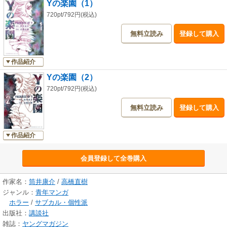
Yの楽園（1）
720pt/792円(税込)
無料立読み
登録して購入
作品紹介
Yの楽園（2）
720pt/792円(税込)
無料立読み
登録して購入
作品紹介
会員登録して全巻購入
作家名：
筒井康介
/
高橋直樹
ジャンル：
青年マンガ
ホラー
/
サブカル・個性派
出版社：
講談社
雑誌：
ヤングマガジン