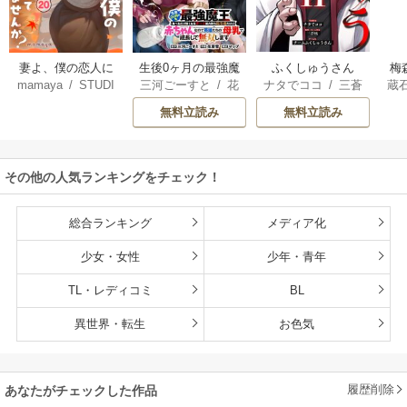
妻よ、僕の恋人に
生後0ヶ月の最強魔
ふくしゅうさん
梅
mamaya
/
STUDI
三河ごーすと
/
花
ナタでココ
/
三蒼
蔵
なってくれません
王 食べるだけ強
O ZOON
房雪
/
マップ
核
/
チームふくし
カ
か？
くなるチート能力
無料立読み
無料立読み
ゅうさん
持ち転生者だけど
赤ちゃんなので英
雄たちの母乳で成
その他の人気ランキングをチェック！
長して無双します
総合ランキング
メディア化
少女・女性
少年・青年
TL・レディコミ
BL
異世界・転生
お色気
履歴削除
あなたがチェックした作品