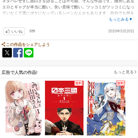
ネタバレせずに面白さを語ることは不可能、そんな作品です。随所にある
エロとギャグが本当に酷い。良い意味で酷い。ツッコミがツッコミになっ
ていなくて逆にボケになっているシーンなんかもあります。自分でも何を
言っているんだという感じですが、ネタバレをするとギャグの面白さが減
もっとみる▼
ってしまうので詳しくは書きません。試し読みをして気になった方はぜひ
0件
2020年5月20日
読んでみてください
いいね
この作品をシェアしよう
もっと見る
広告で人気の作品!
無料
無料