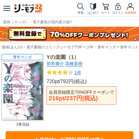
検索
はじめて
カート
ログイン
会員登録
漫画（マンガ）・電子書籍が国内最大級!!
漫画(まんが)・電子書籍のコミックシーモアTOP
少年・青年マンガ
青年マンガ
Yの楽園（1）
青年マンガ
筒井康介
高橋直樹
1件
720pt/792円(税込)
会員登録限定70%OFFクーポンで
216pt/237円(税込)
2巻完結