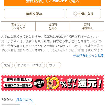
70%OFF
会員登録して
で購入
無料立読み
お気に入り
青年マンガ
最新刊
新刊
ランキング
を見る
自動購入
大学生活開始まであとわずか。陰茎島に卒業旅行で来た飯尾一也（いい
お・かずや）は、現在幸せ真っ最中。何故なら彼が想いを寄せている女の
子・元野沙耶（もとの・さや）と一緒にいるから！ しかし、清純だと思っ
ていた彼女は誰とでもヤる淫乱ヤリマンだった！ だが、衝撃はそれだけで
はなかった。彼女とヤッた男は、頭が破裂！ さらに彼女以外も一回でも性
作品情報をもっと見る
経験がある少女たちは皆、男を求め殺し続ける化け物に!! 生きるか死ぬ
か、ヤるかヤラれるか。愛と惨劇が織り成す、不道徳漫画スタート。
完結
サブカル・個性派
ホラー
1巻から
｜
最新刊から