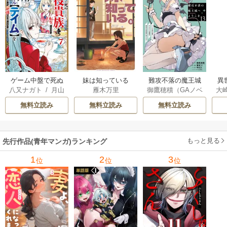
ゲーム中盤で死ぬ
妹は知っている
難攻不落の魔王城
異
八又ナガト
/
月山
雁木万里
御鷹穂積（GAノベ
大
悪役貴族に転生し
へようこそ～デバ
は
可也
ル／SBクリエイテ
Ａ
たので、外れスキ
フは不要と勇者パ
出
無料立読み
無料立読み
無料立読み
ィブ刊）
/
蚕堂j1
ル【テイム】を駆
ーティーを追い出
で
/
弓取葵
/
平石
使して最強を目指
された黒魔導士、
サ
六
/
ユウヒ
してみた
魔王軍の最高幹部
もっと見る
先行作品(青年マンガ)ランキング
に迎えられる～
1
2
3
位
位
位