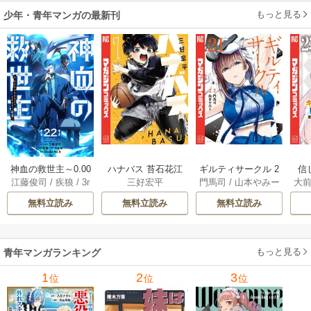
もっと見る
少年・青年マンガの最新刊
神血の救世主～0.00
ハナバス 苔石花江
ギルティサークル 2
信
江藤俊司
/
疾狼
/
3r
三好宏平
門馬司
/
山本やみー
大
000001％を引き当
のバスケ論 7巻
1巻
に
d Ie
/
Studio No.9
て最強へ～【電子
で
無料立読み
無料立読み
無料立読み
書籍特典付】 22巻
ギ
ャ
の
もっと見る
青年マンガランキング
れ
メ
1
2
3
位
位
位
ぁ