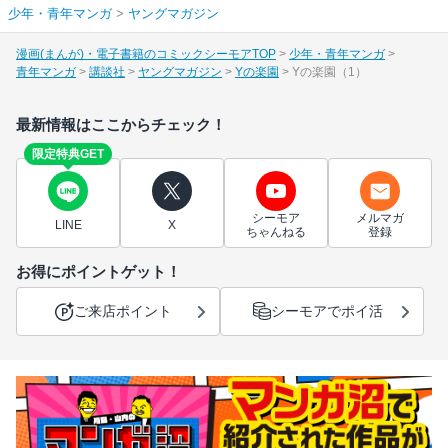
少年・青年マンガ
>
ヤングマガジン
漫画(まんが)・電子書籍のコミックシーモアTOP
少年・青年マンガ
青年マンガ
講談社
ヤングマガジン
Yの楽園
Yの楽園（1）
最新情報はここからチェック！
限定特典GET
シーモア
メルマガ
LINE
X
ちゃんねる
登録
お得にポイントゲット！
ご来店ポイント
シーモアでポイ活