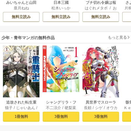
みいちゃんと山田
日本三國
ブチ切れ令嬢は報
さ
亜月ねね
松木いっか
はぐれメタボ
/
お
片
さん
復を誓いました。
冷
おのいも
/
昌未
ィ
無料立読み
無料立読み
無料立読み
き
もっと見る
少年・青年マンガの無料作品
追放された転生重
シャングリラ・フ
異世界でスローラ
骸
猫子
/
じゃいあん
/
不二涼介
/
硬梨菜
長頼
/
シゲ
/
オウカ
Ｋ
騎士はゲーム知識
ロンティア（１）
イフを（願望） 1
異
武六甲理衣
で無双する（１）
～クソゲーハン
1冊無料
3冊無料
3冊無料
ター、神ゲーに挑
まんとす～