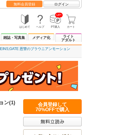
無料会員登録
ログイン
UP!
はじめて
ヘルプ
PT購入
カート
ライト
雑誌・写真集
メディア化
アダルト
TEINS;GATE 恩讐のブラウニアンモーション
ン(1)
会員登録して
70%OFFで購入