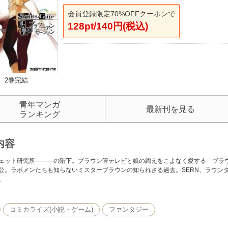
会員登録限定70%OFFクーポンで
128pt/140円(税込)
2巻完結
青年マンガ
最新刊を見る
ランキング
内容
ェット研究所―――の階下。ブラウン管テレビと娘の綯えをこよなく愛する「ブラ
公。ラボメンたちも知らないミスターブラウンの知られざる過去。SERN、ラウン
。
コミカライズ(小説・ゲーム)
ファンタジー