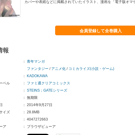
カバーや表紙などに掲載されていたイラスト、漫画を「電子版オマケ
会員登録して全巻購入
情報
：
青年マンガ
ファンタジー
/
アニメ化
/
コミカライズ(小説・ゲーム)
：
KADOKAWA
ーベル
：
ファミ通クリアコミックス
：
STEINS；GATEシリーズ
：
無期限
日
：
2014年9月27日
サイズ
：
28.8MB
：
4047272663
ーア
：
ブラウザビューア