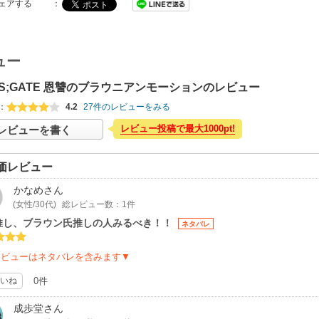
ェアする
：
ュー
INS;GATE 恩讐のブラウニアンモーションのレビュー
：
4.2
27件のレビューをみる
レビュー投稿で最大1000pt!
レビューを書く
価レビュー
かなめ
さん
(女性/30代)
総レビュー数：1件
推し、ブラウン氏推しの人みるべき！！
ネタバレ
レビューはネタバレを含みます▼
いね
0件
成歩堂
さん