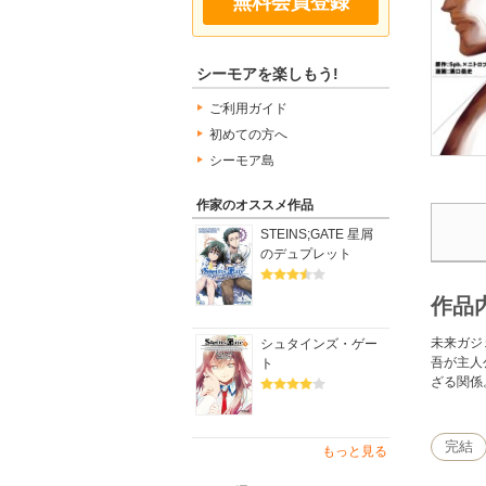
無料会員登録
シーモアを楽しもう!
ご利用ガイド
初めての方へ
シーモア島
作家のオススメ作品
STEINS;GATE 星屑
のデュプレット
作品
未来ガジ
シュタインズ・ゲー
吾が主人
ト
ざる関係
完結
もっと見る