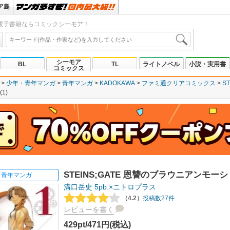
ア島
電子書籍ならコミックシーモア！
シーモア
BL
TL
ライトノベル
小説・実用書
コミックス
少年・青年マンガ
青年マンガ
KADOKAWA
ファミ通クリアコミックス
S
1)
STEINS;GATE 恩讐のブラウニアンモーショ
青年マンガ
溝口岳史
5pb.×ニトロプラス
（4.2）
投稿数27件
レビューを書く
429pt/471円(税込)