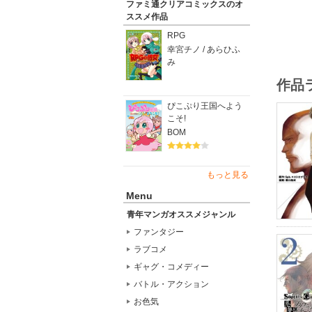
ファミ通クリアコミックスのオ
ススメ作品
RPG
幸宮チノ / あらひふ
み
作品
ぴこぷり王国へよう
こそ!
BOM
もっと見る
Menu
青年マンガオススメジャンル
ファンタジー
ラブコメ
ギャグ・コメディー
バトル・アクション
お色気