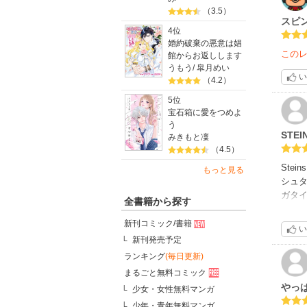
（3.5）
スピ
4位
婚約破棄の悪意は娼
この
館からお返しします
うもう
/
皐月めい
い
（4.2）
5位
宝石箱に愛をつめよ
う
STE
みきもと凜
（4.5）
Stei
もっと見る
シュ
ガタ
全書籍から探す
ら工
新刊コミック/書籍
い
新刊発売予定
ランキング
(毎日更新)
まるごと無料コミック
やっ
少女・女性無料マンガ
少年・青年無料マンガ