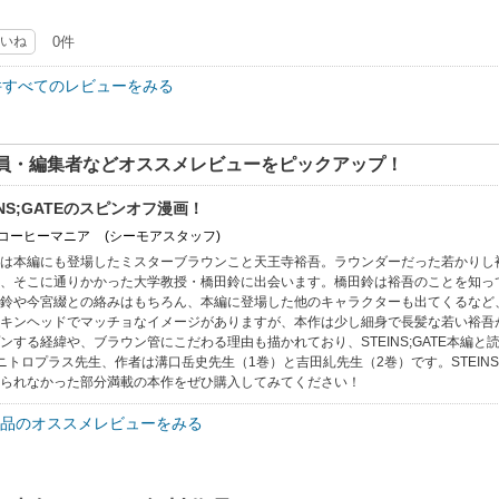
いね
0件
件すべてのレビューをみる
員・編集者などオススメレビューをピックアップ！
INS;GATEのスピンオフ漫画！
: コーヒーマニア
(シーモアスタッフ)
は本編にも登場したミスターブラウンこと天王寺裕吾。ラウンダーだった若かりし
、そこに通りかかった大学教授・橋田鈴に出会います。橋田鈴は裕吾のことを知っ
鈴や今宮綴との絡みはもちろん、本編に登場した他のキャラクターも出てくるなど
キンヘッドでマッチョなイメージがありますが、本作は少し細身で長髪な若い裕吾
ンする経緯や、ブラウン管にこだわる理由も描かれており、STEINS;GATE本編
.×ニトロプラス先生、作者は溝口岳史先生（1巻）と吉田糺先生（2巻）です。STEIN
られなかった部分満載の本作をぜひ購入してみてください！
品のオススメレビューをみる