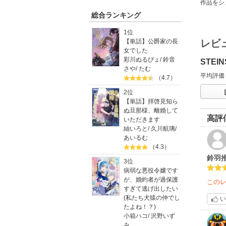
作品をシ
総合ランキング
1位
レビ
【単話】公爵家の長
女でした
彩川ぬるぴょ
/
鈴音
STE
さや
/
たむ
平均評価
（4.7）
2位
【単話】拝啓見知ら
ぬ旦那様、離婚して
高評
いただきます
紬いろと
/
久川航璃
/
あいるむ
（4.3）
鈴羽
3位
病弱な悪役令嬢です
が、婚約者が過保護
この
すぎて逃げ出したい
(私たち犬猿の仲でし
い
たよね！？)
小箱ハコ
/
沢野いず
み