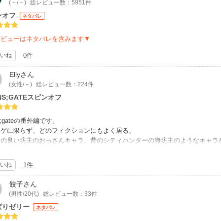
(－/－)
総レビュー数：5951件
ンオフ
ネタバレ
レビューはネタバレを含みます▼
いね
0件
Elly
さん
(女性/－)
総レビュー数：224件
INS;GATEスピンオフ
ns;gateの番外編です。
タゲに限らず、どのフィクションにもよく居る、
イの良い坊主のおっさんキャラ、昔のシティハンターの海坊主のようなキャラ
作員だったという情報は出ていましたが、、、。
いね
1件
餃子
さん
(男性/20代)
総レビュー数：33件
ぱりゼリー
ネタバレ