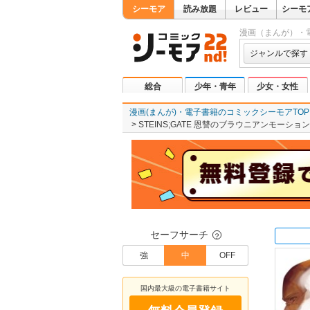
シーモア
読み放題
レビュー
シーモ
漫画（まんが）・
ジャンルで探す
総合
少年・青年
少女・女性
漫画(まんが)・電子書籍のコミックシーモアTOP
STEINS;GATE 恩讐のブラウニアンモーション(
セーフサーチ
？
強
中
OFF
国内最大級の電子書籍サイト