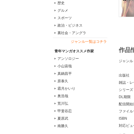
歴史
グルメ
スポーツ
政治・ビジネス
裏社会・アングラ
ジャンル一覧はコチラ
作品
青年マンガオススメ作家
アンソロジー
ジャンル
小山宙哉
真鍋昌平
出版社
原泰久
雑誌・レ
霜月かいり
シリーズ
奥浩哉
DL期限
荒川弘
配信開始
甲斐谷忍
ファイル
ISBN
夏原武
対応ビュ
南勝久