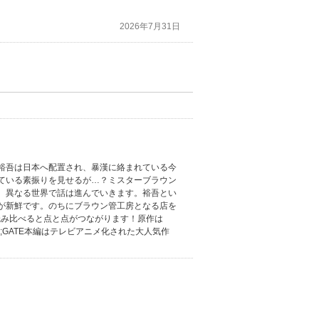
2026年7月31日
裕吾は日本へ配置され、暴漢に絡まれている今
ている素振りを見せるが…？ミスターブラウン
、異なる世界で話は進んでいきます。裕吾とい
が新鮮です。のちにブラウン管工房となる店を
と読み比べると点と点がつながります！原作は
S;GATE本編はテレビアニメ化された大人気作