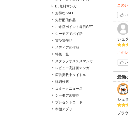
この
BL無料マンガ
お得なSALE
い
先行配信作品
ご来店ポイント毎日GET
シーモアでポイ活
シュ
賞受賞作品
メディア化作品
この
特集一覧
スタッフオススメマンガ
い
レビュー高評価マンガ
広告掲載中タイトル
最新
詳細検索
コミックニュース
シーモア図書券
シュ
プレゼントコード
本棚アプリ
ブラ