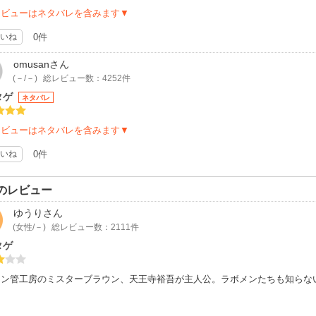
レビューはネタバレを含みます▼
いね
0件
omusan
さん
(－/－)
総レビュー数：4252件
タゲ
ネタバレ
レビューはネタバレを含みます▼
いね
0件
のレビュー
ゆうり
さん
(女性/－)
総レビュー数：2111件
タゲ
ウン管工房のミスターブラウン、天王寺裕吾が主人公。ラボメンたちも知らな