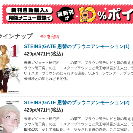
ラインナップ
全2巻完結
STEINS;GATE 恩讐のブラウニアンモーション(1)
429pt/471円(税込)
未来ガジェット研究所―――の階下。ブラウン管テレビと娘の綯え
ラウン管工房」の主、ミスターブラウンこと天王寺裕吾が主人公。
いミスターブラウンの知られざる過去。SERN、ラウンダー、ブラ
橋田鈴との知られざる関係。
STEINS;GATE 恩讐のブラウニアンモーション(2)
429pt/471円(税込)
未来ガジェット研究所―――の階下。ブラウン管テレビと娘の綯え
ラウン管工房」の主、ミスターブラウンこと天王寺裕吾が主人公。ラ
IBN5100、そして橋田鈴。今、明かされる彼の過去、ここに完結