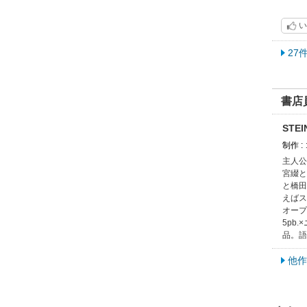
い
27
書店
STE
制作 
主人公
宮綴と
と橋田
えばス
オープ
5pb
品。語
他作