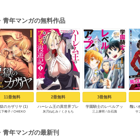
・青年マンガの無料作品
s
11冊無料
2冊無料
3冊無料
獄のカザリヤ (1)
ハーレム王の異世界プレ
学園騎士のレベルアッ
醜い
天下雌子
/
CHIEKO
灰刃ねむみ
/
くさもち
三上康明
/
白石識
サ
ス漫遊記 ～最強無双のお
プ！レベル1000超えの転
ロゲ
じさんはあらゆる種族を
生者、落ちこぼれクラス
した
嫁にする～（コミック）
に入学。そして、（コミ
1巻
ック） ： 1
・青年マンガの最新刊