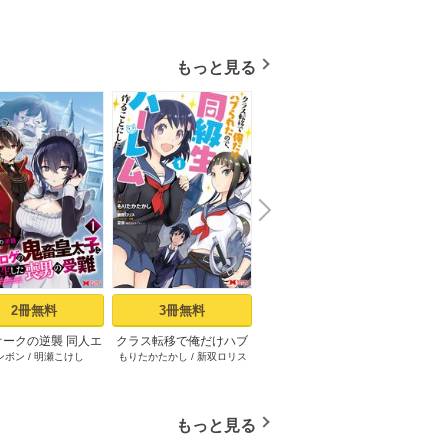
もっと見る
N
x
e
t
2冊無料
3冊無料
3冊無料
オークの逆襲 同人エ
クラス転移で俺だけハブ
村人転生 最強のスローラ
最強宮
ンボン
/
明瀬こけし
もりたかたかし
/
新双ロリス
のちた紳
/
タカハシあん
/
イチ
すか
の鬼畜皇太子に転生
られたので、同級生ハー
イフ（コミック） 1巻
ん、追
ソウヨウ
喪男の受難（コミッ
レム作ることにした（コ
双する
ク） 1巻
ミック） ： 1
の美少
境を開
もっと見る