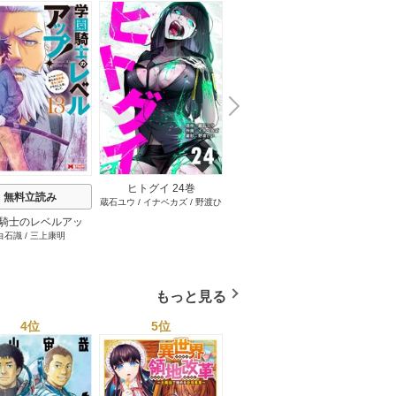
N
x
e
t
ヒトグイ 24巻
無料立読み
無料立読み
蔵石ユウ
/
イナベカズ
/
野渡ひ
い
騎士のレベルアッ
３か月なら、大丈夫だと
おじ転
白石識
/
三上康明
うさみや
ベル1000超えの転
思ってた。～留学した僕
齢なる
、落ちこぼれクラス
の留守中に、一途な彼女
学。そして、（コミ
が汚されるまで～ 23巻
ック） 13巻
もっと見る
4位
5位
6位