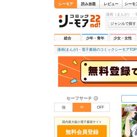
シーモア
読み放題
レビュー
シーモ
漫画（まんが）・
ジャンルで探す
総合
少年・青年
少女・女性
漫画(まんが)・電子書籍のコミックシーモアTOP
セーフサーチ
？
強
中
OFF
国内最大級の電子書籍サイト
無料会員登録