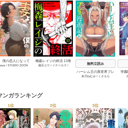
s
、僕の恋人になって
梅森レイジの終活 13巻
無料立読み
aya
/
STUDIO ZOON
蔵石ユウ
/
イナベカズ
/
れませんか？ 21巻
STUDIO ZOON
ハーレム王の異世界プレ
学園
灰刃ねむみ
/
くさもち
ス漫遊記 ～最強無双のお
プ！レ
じさんはあらゆる種族を
生者
嫁にする～（コミック）
に入
6巻
マンガランキング
1位
2位
3位