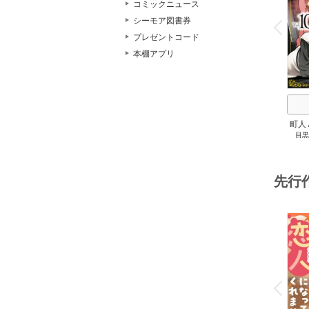
コミックニュース
o
v
シーモア図書券
P
r
e
i
u
プレゼントコード
本棚アプリ
町人
目黒
して
先行
o
v
P
r
e
i
u