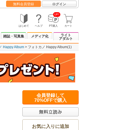
無料会員登録
ログイン
UP!
はじめて
ヘルプ
PT購入
カート
ライト
雑誌・写真集
メディア化
アダルト
Happy Album
フォトカノ Happy Album(1)
会員登録して
70%OFFで購入
お気に入りに追加