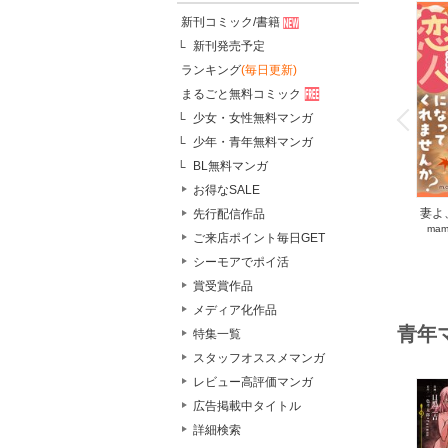
新刊コミック/書籍
新刊発売予定
ランキング
(毎日更新)
o
まるごと無料コミック
v
P
r
e
i
u
少女・女性無料マンガ
少年・青年無料マンガ
BL無料マンガ
お得なSALE
妻よ
先行配信作品
mam
く
ご来店ポイント毎日GET
シーモアでポイ活
賞受賞作品
メディア化作品
青年
特集一覧
スタッフオススメマンガ
レビュー高評価マンガ
広告掲載中タイトル
詳細検索