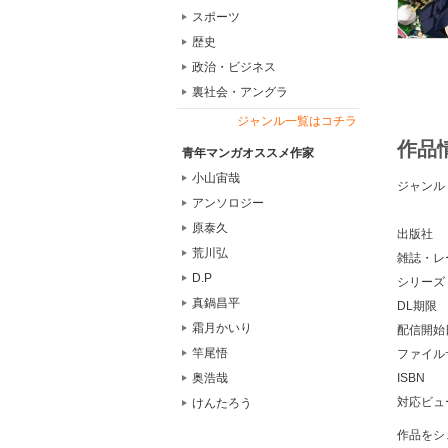
スポーツ
歴史
政治・ビジネス
裏社会・アングラ
ジャンル一覧はコチラ
作品
青年マンガオススメ作家
小山宙哉
ジャンル
アンソロジー
原泰久
出版社
荒川弘
雑誌・レ
D.P
シリーズ
真鍋昌平
DL期限
霜月かいり
配信開始
竿尾悟
ファイル
ISBN
奥浩哉
対応ビュ
けんたろう
作品をシ