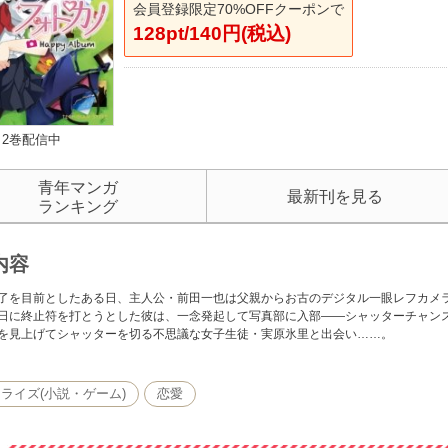
会員登録限定70%OFFクーポンで
128pt/140円(税込)
2巻配信中
青年マンガ
最新刊を見る
ランキング
内容
了を目前としたある日、主人公・前田一也は父親からお古のデジタル一眼レフカメ
日に終止符を打とうとした彼は、一念発起して写真部に入部――シャッターチャン
を見上げてシャッターを切る不思議な女子生徒・実原氷里と出会い……。
ライズ(小説・ゲーム)
恋愛