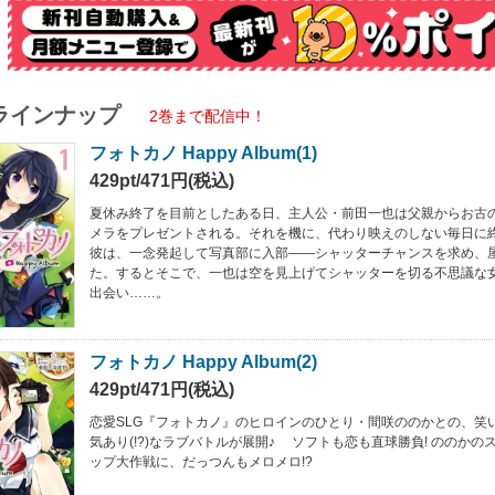
ラインナップ
2巻まで配信中！
フォトカノ Happy Album(1)
429pt/471円(税込)
夏休み終了を目前としたある日、主人公・前田一也は父親からお古
メラをプレゼントされる。それを機に、代わり映えのしない毎日に
彼は、一念発起して写真部に入部――シャッターチャンスを求め、
た。するとそこで、一也は空を見上げてシャッターを切る不思議な
出会い……。
フォトカノ Happy Album(2)
429pt/471円(税込)
恋愛SLG『フォトカノ』のヒロインのひとり・間咲ののかとの、笑
気あり(!?)なラブバトルが展開♪ ソフトも恋も直球勝負! ののか
ップ大作戦に、だっつんもメロメロ!?