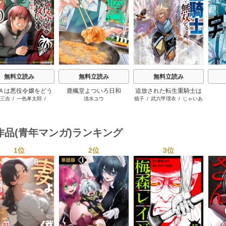
s
無料立読み
無料立読み
無料立読み
Ａは悪役令嬢をどう
鹿楓堂よついろ日和
追放された転生重騎士は
三吉
/
一色孝太郎
/
清水ユウ
猫子
/
武六甲理衣
/
じゃいあ
も救いたい ～どぶ
ゲーム知識で無双する
Parum
ん
と空と氷の姫君～
作品(青年マンガ)ランキング
1位
2位
3位
s