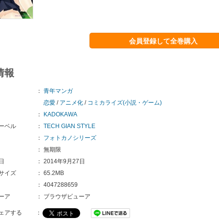
会員登録して全巻購入
情報
：
青年マンガ
恋愛
/
アニメ化
/
コミカライズ(小説・ゲーム)
：
KADOKAWA
ーベル
：
TECH GIAN STYLE
：
フォトカノシリーズ
：
無期限
日
：
2014年9月27日
サイズ
：
65.2MB
：
4047288659
ーア
：
ブラウザビューア
ェアする
：