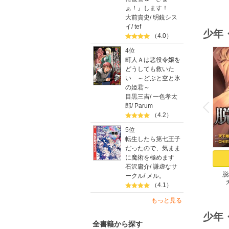
ぁ！』します！
大前貴史
/
明鏡シス
イ
/
tef
少年
（4.0）
4位
町人Ａは悪役令嬢を
どうしても救いた
い ～どぶと空と氷
の姫君～
o
目黒三吉
/
一色孝太
v
P
r
e
i
u
郎
/
Parum
（4.2）
5位
転生したら第七王子
だったので、気まま
に魔術を極めます
石沢庸介
/
謙虚なサ
脱
ークル
/
メル。
（4.1）
もっと見る
少年
全書籍から探す