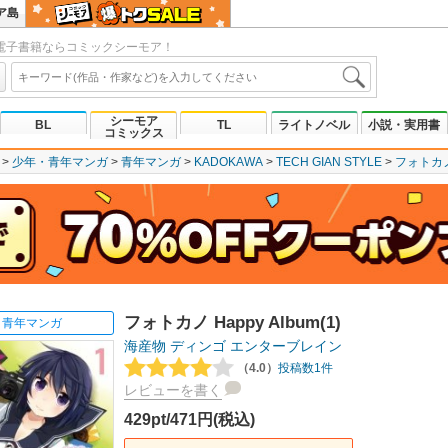
ア島
電子書籍ならコミックシーモア！
シーモア
BL
TL
ライトノベル
小説・実用書
コミックス
少年・青年マンガ
青年マンガ
KADOKAWA
TECH GIAN STYLE
フォトカノ 
フォトカノ Happy Album(1)
青年マンガ
海産物
ディンゴ
エンターブレイン
（4.0）
投稿数1件
レビューを書く
429pt/471円(税込)