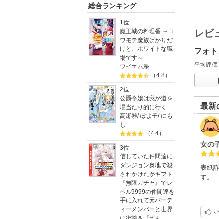
総合ランキング
1位
レビ
魔王城の料理番 ～コ
ワモテ魔族ばかりだ
けど、ホワイトな職
フォトカ
場です～
平均評価
ワイエム系
（4.8）
2位
公爵令嬢は我が道を
最新
場当たり的に行く
高瀬雛
/
ぽよ子
/
にも
し
（4.4）
女の
3位
信じていた仲間達に
ダンジョン奥地で殺
表紙
されかけたがギフト
す。
『無限ガチャ』でレ
ベル9999の仲間達を
手に入れて元パーテ
ィーメンバーと世界
い
に復讐＆『ざま