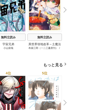
N
x
e
t
無料立読み
無料立読み
無料立読み
宇宙兄弟
異世界領地改革～土魔法
ゲーム中盤で死ぬ悪役貴
小山宙哉
布袋三郎（一二三書房刊）
/
八又ナガト
/
月山可也
で始める公共事業～
族に転生したので、外れ
さくら夏希
/
イシバシヨウス
スキル【テイム】を駆使
ケ
して最強を目指してみた
もっと見る
4位
5位
6位
N
x
e
t