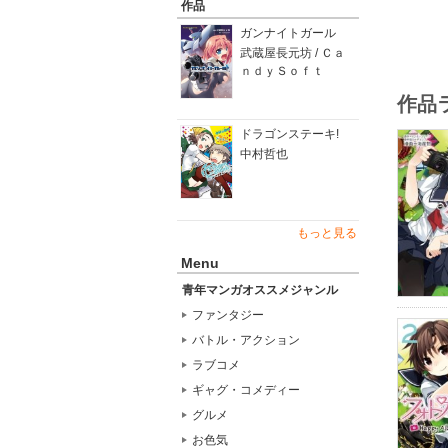
作品
ガンナイトガール
武蔵屋長元坊 / Ｃａ
ｎｄｙＳｏｆｔ
作品
ドラゴンステーキ!
中村哲也
もっと見る
Menu
青年マンガオススメジャンル
ファンタジー
バトル・アクション
ラブコメ
ギャグ・コメディー
グルメ
お色気