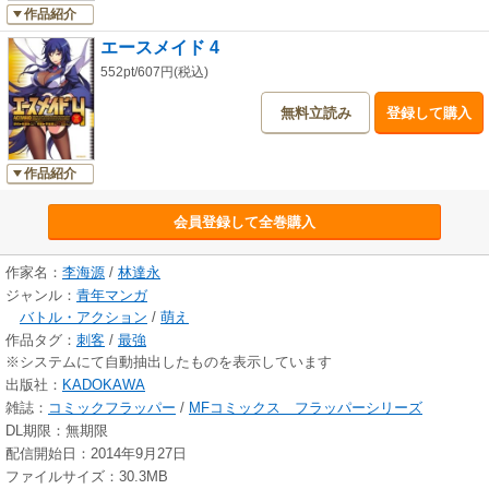
作品紹介
エースメイド 4
552pt/607円(税込)
無料立読み
登録して購入
作品紹介
会員登録して全巻購入
作家名：
李海源
/
林達永
ジャンル：
青年マンガ
バトル・アクション
/
萌え
作品タグ：
刺客
/
最強
※システムにて自動抽出したものを表示しています
出版社：
KADOKAWA
雑誌：
コミックフラッパー
/
MFコミックス フラッパーシリーズ
DL期限：無期限
配信開始日：2014年9月27日
ファイルサイズ：30.3MB