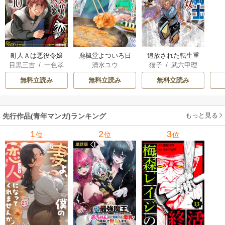
町人Ａは悪役令嬢
追放された転生重
鹿楓堂よついろ日
目黒三吉
/
一色孝
猫子
/
武六甲理
清水ユウ
をどうしても救い
騎士はゲーム知識
和
太郎
/
Parum
衣
/
じゃいあん
たい ～どぶと空
で無双する
無料立読み
無料立読み
無料立読み
と氷の姫君～
もっと見る
先行作品(青年マンガ)ランキング
1
2
3
位
位
位