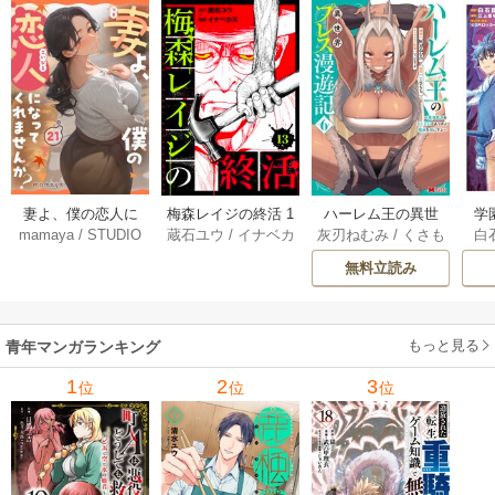
妻よ、僕の恋人に
梅森レイジの終活 1
ハーレム王の異世
学
mamaya
/
STUDIO
蔵石ユウ
/
イナベカ
灰刃ねむみ
/
くさも
白
なってくれません
3巻
界プレス漫遊記 ～
アッ
ZOON
ズ
/
STUDIO ZOON
ち
か？ 21巻
最強無双のおじさ
0
無料立読み
んはあらゆる種族
ち
を嫁にする～（コ
ミック） 6巻
（
もっと見る
青年マンガランキング
1
2
3
位
位
位