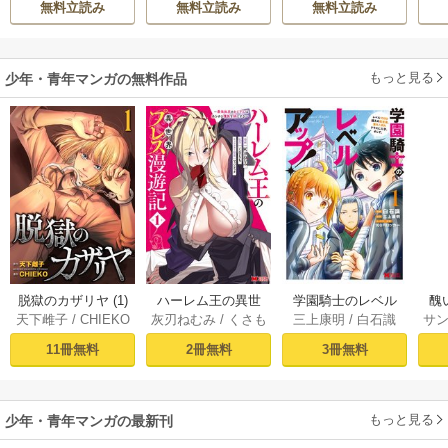
無料立読み
無料立読み
無料立読み
もっと見る
少年・青年マンガの無料作品
脱獄のカザリヤ (1)
ハーレム王の異世
学園騎士のレベル
醜
天下雌子
/
CHIEKO
灰刃ねむみ
/
くさも
三上康明
/
白石識
サ
界プレス漫遊記 ～
アップ！レベル100
同
ち
最強無双のおじさ
0超えの転生者、落
皇
11冊無料
2冊無料
3冊無料
んはあらゆる種族
ちこぼれクラスに
喪
を嫁にする～（コ
入学。そして、
ミック） 1巻
（コミック） ： 1
もっと見る
少年・青年マンガの最新刊