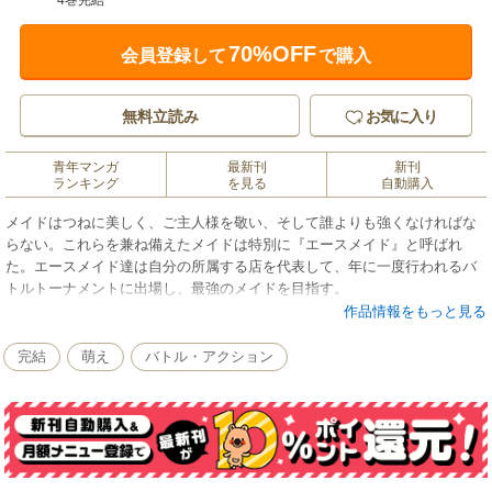
4巻完結
70%OFF
会員登録して
で購入
無料立読み
お気に入り
青年マンガ
最新刊
新刊
ランキング
を見る
自動購入
メイドはつねに美しく、ご主人様を敬い、そして誰よりも強くなければな
らない。これらを兼ね備えたメイドは特別に『エースメイド』と呼ばれ
た。エースメイド達は自分の所属する店を代表して、年に一度行われるバ
トルトーナメントに出場し、最強のメイドを目指す。
作品情報をもっと見る
完結
萌え
バトル・アクション