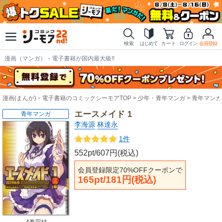
検索
はじめて
カート
ログイン
会員登録
漫画（マンガ）・電子書籍が国内最大級!!
漫画(まんが)・電子書籍のコミックシーモアTOP
少年・青年マンガ
青年マンガ
エースメイド 1
青年マンガ
李海源
林達永
1件
552pt/607円(税込)
会員登録限定70%OFFクーポンで
165pt/181円(税込)