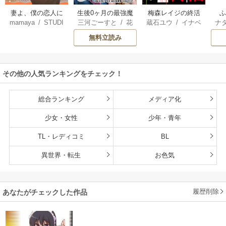
妻よ、僕の恋人に
生後0ヶ月の最強魔
梅森レイジの終活
mamaya
/
STUDI
三河ごーすと
/
花
蔵石ユウ
/
イナベ
ナ
なってくれません
王 食べるだけ強
O ZOON
房雪
/
マップ
カズ
/
STUDIO ZO
核
か？
くなるチート能力
無料立読み
ON
持ち転生者だけど
赤ちゃんなので英
雄たちの母乳で成
その他の人気ランキングをチェック！
長して無双します
総合ランキング
メディア化
少女・女性
少年・青年
TL・レディコミ
BL
異世界・転生
お色気
履歴削除
あなたがチェックした作品