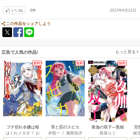
0件
2023年8月22日
いいね
この作品をシェアしよう
もっと見る
広告で人気の作品!
無料
無料
無料
ブチ切れ令嬢は報
罪と罰のスピカ
夜伽の双子―贄姫
完
はぐれメタボ
/
お
井龍一
/
瀬尾知汐
島袋ユミ
綾
復を誓いました。
は二人の王子に愛
が
おのいも
/
昌未
される―
さ