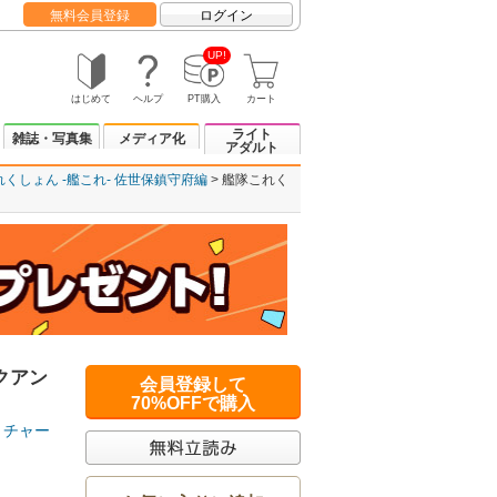
無料会員登録
ログイン
UP!
はじめて
ヘルプ
PT購入
カート
ライト
雑誌・写真集
メディア化
アダルト
くしょん -艦これ- 佐世保鎮守府編
艦隊これく
クアン
会員登録して
70%OFFで購入
チャー