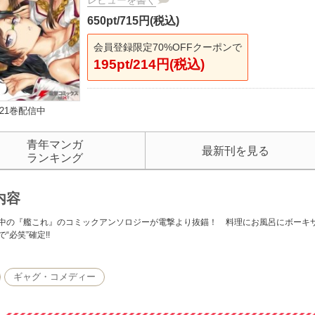
レビューを書く
650pt/715円(税込)
会員登録限定70%OFFクーポンで
195pt/214円(税込)
21巻配信中
青年マンガ
最新刊を見る
ランキング
内容
中の『艦これ』のコミックアンソロジーが電撃より抜錨！ 料理にお風呂にボーキ
“必笑”確定!!
ギャグ・コメディー