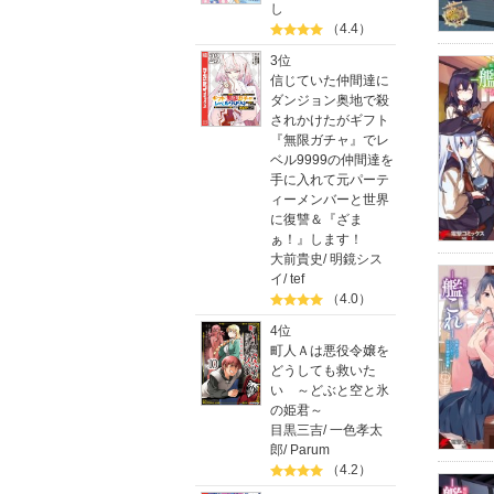
し
（4.4）
3位
信じていた仲間達に
ダンジョン奥地で殺
されかけたがギフト
『無限ガチャ』でレ
ベル9999の仲間達を
手に入れて元パーテ
ィーメンバーと世界
に復讐＆『ざま
ぁ！』します！
大前貴史
/
明鏡シス
イ
/
tef
（4.0）
4位
町人Ａは悪役令嬢を
どうしても救いた
い ～どぶと空と氷
の姫君～
目黒三吉
/
一色孝太
郎
/
Parum
（4.2）