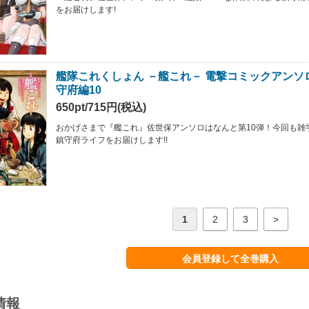
をお届けします!
艦隊これくしょん －艦これ－ 電撃コミックアンソ
守府編10
650pt/715円(税込)
おかげさまで『艦これ』佐世保アンソロはなんと第10弾！今回も雑
鎮守府ライフをお届けします!!
1
2
3
>
会員登録して全巻購入
情報