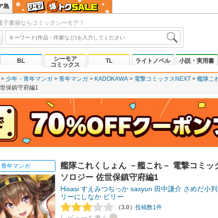
ア島
電子書籍ならコミックシーモア！
シーモア
BL
TL
ライトノベル
小説・実用書
コミックス
少年・青年マンガ
青年マンガ
KADOKAWA
電撃コミックスNEXT
艦隊これ
佐世保鎮守府編1
艦隊これくしょん －艦これ－ 電撃コミッ
青年マンガ
ソロジー 佐世保鎮守府編1
Hisasi
すえみつぢっか
saxyun
田中謙介
さめだ小判
リーにしなか
ビリー
（3.0）
投稿数1件