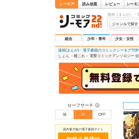
シーモア
読み放題
レビュー
シーモ
漫画（まんが）・
ジャンルで探す
総合
少年・青年
少女・女性
漫画(まんが)・電子書籍のコミックシーモアTOP
しょん －艦これ－ 電撃コミックアンソロジー 
セーフサーチ
？
強
中
OFF
国内最大級の電子書籍サイト