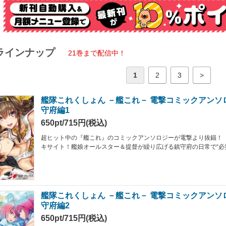
ラインナップ
21巻まで配信中！
1
2
3
>
艦隊これくしょん －艦これ－ 電撃コミックアンソ
守府編1
650pt/715円(税込)
超ヒット中の『艦これ』のコミックアンソロジーが電撃より抜錨！
キサイト！艦娘オールスター＆提督が繰り広げる鎮守府の日常で“必笑”
艦隊これくしょん －艦これ－ 電撃コミックアンソ
守府編2
650pt/715円(税込)