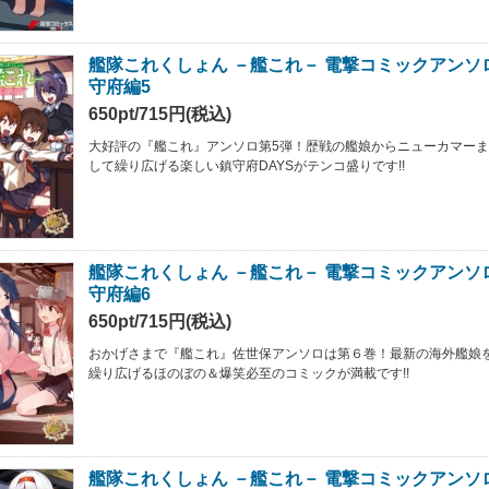
艦隊これくしょん －艦これ－ 電撃コミックアンソ
守府編5
650pt/715円(税込)
大好評の『艦これ』アンソロ第5弾！歴戦の艦娘からニューカマー
して繰り広げる楽しい鎮守府DAYSがテンコ盛りです!!
艦隊これくしょん －艦これ－ 電撃コミックアンソ
守府編6
650pt/715円(税込)
おかげさまで『艦これ』佐世保アンソロは第６巻！最新の海外艦娘
繰り広げるほのぼの＆爆笑必至のコミックが満載です!!
艦隊これくしょん －艦これ－ 電撃コミックアンソ