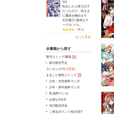
5位
転生したら第七王子
だったので、気まま
に魔術を極めます
石沢庸介
/
謙虚なサ
ークル
/
メル。
（4.1）
もっと見る
全書籍から探す
新刊コミック/書籍
新刊発売予定
ランキング
(毎日更新)
まるごと無料コミック
少女・女性無料マンガ
少年・青年無料マンガ
BL無料マンガ
お得なSALE
先行配信作品
ご来店ポイント毎日GET