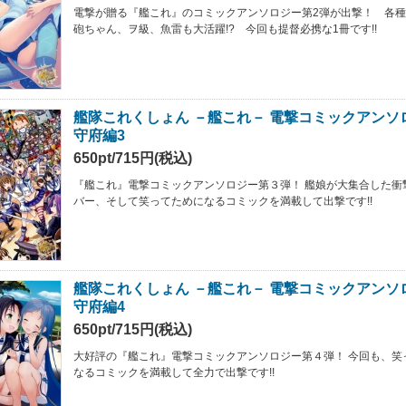
電撃が贈る『艦これ』のコミックアンソロジー第2弾が出撃！ 各
砲ちゃん、ヲ級、魚雷も大活躍!? 今回も提督必携な1冊です!!
艦隊これくしょん －艦これ－ 電撃コミックアンソ
守府編3
650pt/715円(税込)
『艦これ』電撃コミックアンソロジー第３弾！ 艦娘が大集合した衝撃
バー、そして笑ってためになるコミックを満載して出撃です!!
艦隊これくしょん －艦これ－ 電撃コミックアンソ
守府編4
650pt/715円(税込)
大好評の『艦これ』電撃コミックアンソロジー第４弾！ 今回も、笑
なるコミックを満載して全力で出撃です!!