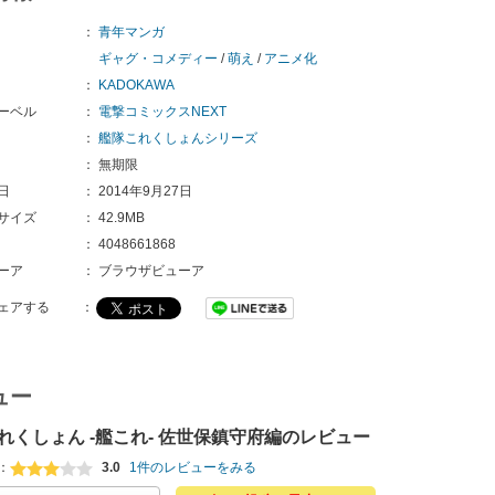
：
青年マンガ
ギャグ・コメディー
/
萌え
/
アニメ化
：
KADOKAWA
ーベル
：
電撃コミックスNEXT
：
艦隊これくしょんシリーズ
：
無期限
日
：
2014年9月27日
サイズ
：
42.9MB
：
4048661868
ーア
：
ブラウザビューア
ェアする
：
ュー
れくしょん -艦これ- 佐世保鎮守府編のレビュー
：
3.0
1件のレビューをみる