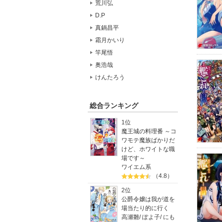
荒川弘
D.P
真鍋昌平
霜月かいり
竿尾悟
奥浩哉
けんたろう
総合ランキング
1位
魔王城の料理番 ～コ
ワモテ魔族ばかりだ
けど、ホワイトな職
場です～
ワイエム系
（4.8）
2位
公爵令嬢は我が道を
場当たり的に行く
高瀬雛
/
ぽよ子
/
にも