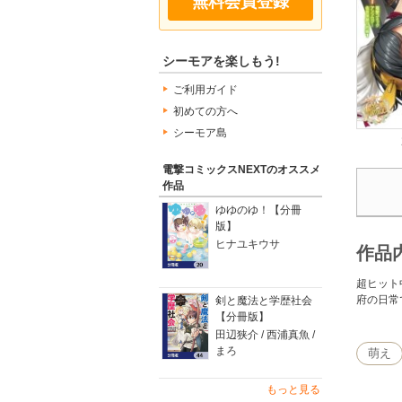
無料会員登録
シーモアを楽しもう!
ご利用ガイド
初めての方へ
シーモア島
電撃コミックスNEXTのオススメ
作品
ゆゆのゆ！【分冊
版】
ヒナユキウサ
作品
超ヒット
府の日常で
剣と魔法と学歴社会
【分冊版】
田辺狭介 / 西浦真魚 /
まろ
萌え
もっと見る