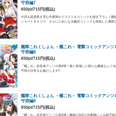
守府編7
650pt/715円(税込)
今回も提督業を営む作家陣がイラスト＆コミックを描き下ろし！艦
ショート＆４コマ、さらにためになる解説コミックも収録した濃密な
艦隊これくしょん －艦これ－ 電撃コミックアンソ
守府編8
650pt/715円(税込)
『艦これ』佐世保アンソロ第8弾！春に登場した新たな艦娘もふく
守府の日常をお届けします!!
艦隊これくしょん －艦これ－ 電撃コミックアンソ
守府編9
650pt/715円(税込)
『艦これ』佐世保アンソロ第9弾！艦娘LOVEな作家陣による鎮守