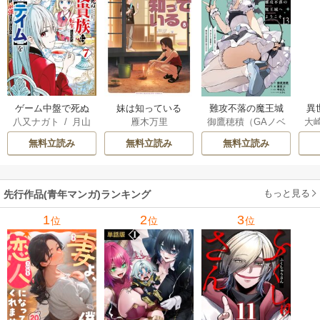
ゲーム中盤で死ぬ
妹は知っている
難攻不落の魔王城
異
八又ナガト
/
月山
雁木万里
御鷹穂積（GAノベ
大
悪役貴族に転生し
へようこそ～デバ
は
可也
ル／SBクリエイテ
Ａ
たので、外れスキ
フは不要と勇者パ
出
無料立読み
無料立読み
無料立読み
ィブ刊）
/
蚕堂j1
ル【テイム】を駆
ーティーを追い出
で
/
弓取葵
/
平石
使して最強を目指
された黒魔導士、
サ
六
/
ユウヒ
してみた
魔王軍の最高幹部
もっと見る
先行作品(青年マンガ)ランキング
に迎えられる～
1
2
3
位
位
位