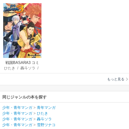
戦国BASARA3 コミ
ひたき
/
轟斗ソラ
/
ックアンソロジー
雪野ツナコ
/
ほか
/
もっと見る
株式会社カプコン
同じジャンルの本を探す
少年・青年マンガ
>
青年マンガ
少年・青年マンガ
>
ひたき
少年・青年マンガ
>
轟斗ソラ
少年・青年マンガ
>
雪野ツナコ