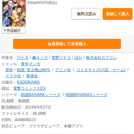
850pt/935円(税込)
無料立読み
登録して購入
作品紹介
会員登録して全巻購入
作家名：
ひたき
/
轟斗ソラ
/
雪野ツナコ
/
ほか
/
株式会社カプコン
ジャンル：
青年マンガ
歴史
/
戦国･安土桃山時代
/
アニメ化
/
コミカライズ(小説・ゲーム)
/
ドラマ化
/
映画化
出版社：
KADOKAWA
雑誌：
電撃コミックスEX
シリーズ：
戦国BASARAシリーズ
/
戦国BASARA3シリーズ
DL期限：無期限
配信開始日：2014年9月27日
ファイルサイズ：49.6MB
ISBN：4048689223
対応ビューア：ブラウザビューア、本棚アプリ