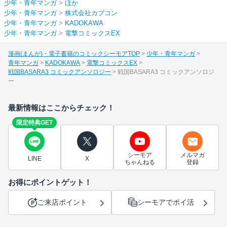
少年・青年マンガ
>
ほか
少年・青年マンガ
>
株式会社カプコン
少年・青年マンガ
>
KADOKAWA
少年・青年マンガ
>
電撃コミックスEX
漫画(まんが)・電子書籍のコミックシーモアTOP
少年・青年マンガ
青年マンガ
KADOKAWA
電撃コミックスEX
戦国BASARA3 コミックアンソロジー
戦国BASARA3 コミックアンソロジ
ー
最新情報はここからチェック！
限定特典GET
シーモア
メルマガ
LINE
X
ちゃんねる
登録
お得にポイントゲット！
ご来店ポイント
シーモアでポイ活