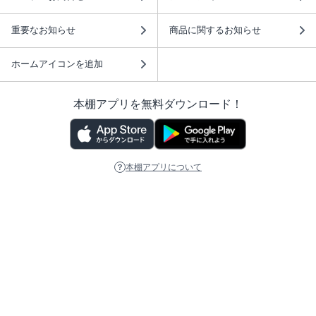
重要なお知らせ
商品に関するお知らせ
ホームアイコンを追加
本棚アプリを無料ダウンロード！
本棚アプリについて
このサイトについて
推奨環境
利用規約
ISBN検索
プライバシーポリシー
情報セキュリティーポリシー
特定商取引法に基づく表示
安心してお使いいただくために
ABJマークは、この電子書店・電子書籍配信サービスが、 著作権者からコンテ
ンツ使用許諾を得た正規版配信サービスであることを示す登録商標（登録番号
第6091713号）です。 詳しくは［ABJマーク］または［電子出版制作・流通協
議会］で検索してください。
(C)NTTソルマーレ