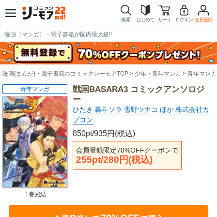
検索
はじめて
カート
ログイン
会員登録
漫画（マンガ）・電子書籍が国内最大級!!
漫画(まんが)・電子書籍のコミックシーモアTOP
少年・青年マンガ
青年マンガ
戦国BASARA3 コミックアンソロジ
青年マンガ
ー
ひたき
轟斗ソラ
雪野ツナコ
ほか
株式会社カ
プコン
850pt/935円(税込)
会員登録限定70%OFFクーポンで
255pt/280円(税込)
1巻完結