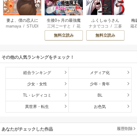
妻よ、僕の恋人に
生後0ヶ月の最強魔
ふくしゅうさん
梅
mamaya
/
STUDI
三河ごーすと
/
花
ナタでココ
/
三蒼
蔵
なってくれません
王 食べるだけ強
O ZOON
房雪
/
マップ
核
/
チームふくし
カ
か？
くなるチート能力
無料立読み
無料立読み
ゅうさん
持ち転生者だけど
赤ちゃんなので英
雄たちの母乳で成
その他の人気ランキングをチェック！
長して無双します
総合ランキング
メディア化
少女・女性
少年・青年
TL・レディコミ
BL
異世界・転生
お色気
履歴削除
あなたがチェックした作品