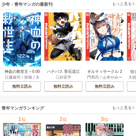
もっと見る
少年・青年マンガの最新刊
神血の救世主～0.00
ハナバス 苔石花江
ギルティサークル 2
信
江藤俊司
/
疾狼
/
3r
三好宏平
門馬司
/
山本やみー
大
000001％を引き当
のバスケ論 7巻
1巻
に
d Ie
/
Studio No.9
て最強へ～【電子
で
無料立読み
無料立読み
無料立読み
書籍特典付】 22巻
ギ
ャ
の
もっと見る
青年マンガランキング
れ
メ
1
2
3
位
位
位
ぁ