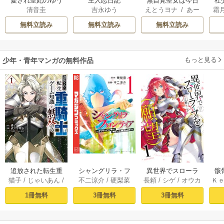
愛され皇妃のゆう
主人恋日記
無自覚聖女は今日
社
清音圭
吉永ゆう
えとうヨナ
/
あー
霜
うつ
も無意識に力を垂
ば
もんど
/
あんべよ
れ流す ～公爵家
辺
無料立読み
無料立読み
無料立読み
しろう
の落ちこぼれ令
折
嬢、嫁ぎ先で幸せ
任
を掴み取る～
もっと見る
少年・青年マンガの無料作品
追放された転生重
シャングリラ・フ
異世界でスローラ
骸
猫子
/
じゃいあん
/
不二涼介
/
硬梨菜
長頼
/
シゲ
/
オウカ
Ｋ
騎士はゲーム知識
ロンティア（１）
イフを（願望） 1
異
武六甲理衣
で無双する（１）
～クソゲーハン
1冊無料
3冊無料
3冊無料
ター、神ゲーに挑
まんとす～