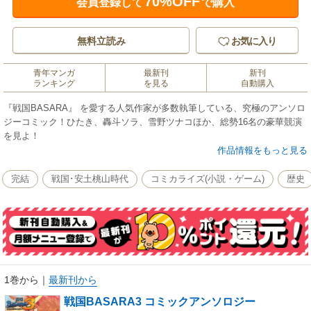
70%OFF
会員登録して
で購入
無料立読み
お気に入り
青年マンガ
最新刊
新刊
ランキング
を見る
自動購入
『戦国BASARA』 を愛する人気作家が多数執筆している、究極のアンソロ
ジーコミック！ひたき、轟斗ソラ、雪野ツナコほか、総勢16名の豪華競演
を見よ！
作品情報をもっと見る
完結
戦国･安土桃山時代
コミカライズ(小説・ゲーム)
歴史
1巻から
｜
最新刊から
戦国BASARA3 コミックアンソロジー