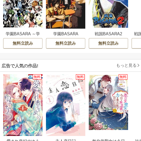
学園BASARA ～学
学園BASARA
戦国BASARA2
戦国
祭乱闘編～
幸
無料立読み
無料立読み
無料立読み
リ
もっと見る
広告で人気の作品!
無料
無料
無料