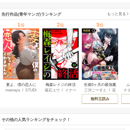
サ
もっと見る
先行作品(青年マンガ)ランキング
1
2
3
位
位
位
妻よ、僕の恋人に
梅森レイジの終活
生後0ヶ月の最強魔
mamaya
/
STUDI
蔵石ユウ
/
イナベ
三河ごーすと
/
花
ナ
なってくれません
王 食べるだけ強
O ZOON
カズ
/
STUDIO ZO
房雪
/
マップ
核
か？
くなるチート能力
無料立読み
ON
持ち転生者だけど
赤ちゃんなので英
雄たちの母乳で成
その他の人気ランキングをチェック！
長して無双します