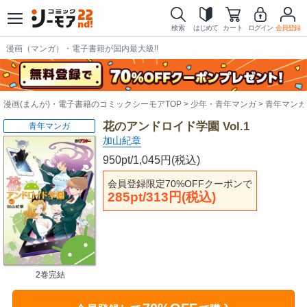
検索
はじめて
カート
ログイン
会員登録
漫画（マンガ）・電子書籍が国内最大級!!
漫画(まんが)・電子書籍のコミックシーモアTOP
少年・青年マンガ
青年マンガ
花のアンドロイド学園 Vol.1
青年マンガ
加山紀章
950pt/1,045円(税込)
会員登録限定70%OFFクーポンで
285pt/313円(税込)
2巻完結