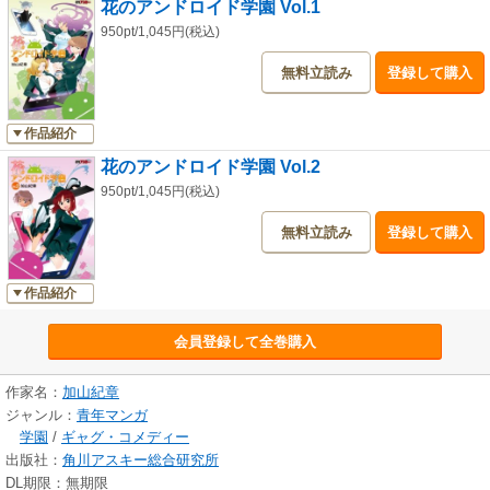
花のアンドロイド学園 Vol.1
950pt/1,045円(税込)
無料立読み
登録して購入
作品紹介
花のアンドロイド学園 Vol.2
950pt/1,045円(税込)
無料立読み
登録して購入
作品紹介
会員登録して全巻購入
作家名：
加山紀章
ジャンル：
青年マンガ
学園
/
ギャグ・コメディー
出版社：
角川アスキー総合研究所
DL期限：無期限