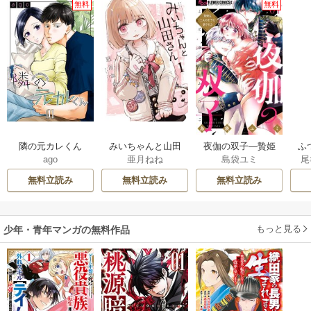
無料
無料
隣の元カレくん
みいちゃんと山田
夜伽の双子―贄姫
ふ
ago
亜月ねね
島袋ユミ
尾
さん
は二人の王子に愛
は
される―
雛
無料立読み
無料立読み
無料立読み
もっと見る
少年・青年マンガの無料作品