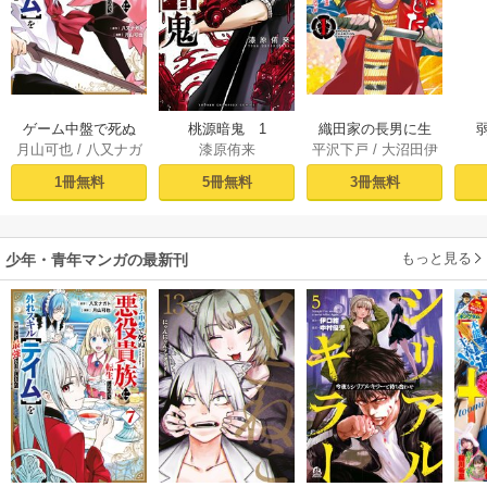
ゲーム中盤で死ぬ
桃源暗鬼 1
織田家の長男に生
月山可也
/
八又ナガ
漆原侑来
平沢下戸
/
大沼田伊
悪役貴族に転生し
まれました～戦国
ト
勢彦
/
逸見兎歌
たので、外れスキ
時代に転生したけ
1冊無料
5冊無料
3冊無料
ル【テイム】を駆
ど、死にたくない
使して最強を目指
ので改革を起こし
してみた（１）
ます～ 1
もっと見る
少年・青年マンガの最新刊