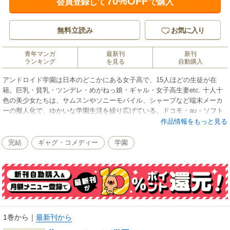
70%OFF
会員登録して
で購入
無料立読み
お気に入り
青年マンガ
最新刊
新刊
ランキング
を見る
自動購入
アンドロイド学園は日本のどこかにある女子高で、15人ほどの生徒が在
籍。巨乳・貧乳・ツンデレ・めがねっ娘・ギャル・女子高生妻etc. 十人十
色の美少女たちは、サムスンやソニーモバイル、シャープなど端末メーカ
ーの擬人化で、ゆかいな学園生活を繰り広げている。ドコモ・au・ソフト
バンクなどは部活として描かれ、通信速度や“つながりやすさ”を日々鍛錬。
作品情報をもっと見る
女生徒たちは新端末の“お洋服”を作ってファッションショーで披露するのだ
が、防水端末は水着姿とサービス満点だ！ もちろんライバルであるiPhone
完結
ギャグ・コメディー
学園
やBlackBerryも他校に通う超美形男子として登場。Androidの父アンディ・
ルービンも読んで思わず噴いてしまう、スマホ業界事情をコミカルかつ忠
実に描いた世界初のコミック。
1巻から
｜
最新刊から