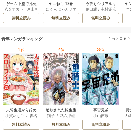
ゲーム中盤で死ぬ
ヤニねこ 13巻
今夜もシリアルキ
ヤ
八又ナガト
/
月山可
にゃんにゃんファ
伊口紺
/
中村優児
ヤ
悪役貴族に転生し
ラーと待ち合わせ 5
也
クトリー
たので、外れスキ
巻
無料立読み
無料立読み
無料立読み
ル【テイム】を駆
使して最強を目指
してみた 7巻
もっと見る
青年マンガランキング
1
2
3
位
位
位
人質生活から始め
追放された転生重
宇宙兄弟
異
小賀いちご
/
森名
猫子
/
武六甲理
小山宙哉
大
るスローライフ
騎士はゲーム知識
は
尚
衣
/
じゃいあん
Ａ
で無双する
出
無料立読み
無料立読み
無料立読み
で