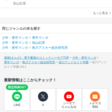
加山紀章
園
もっと見る
同じジャンルの本を探す
少年・青年マンガ
>
青年マンガ
少年・青年マンガ
>
加山紀章
少年・青年マンガ
>
角川アスキー総合研究所
漫画(まんが)・電子書籍のコミックシーモアTOP
少年・青年マンガ
青年マンガ
角川アスキー総合研究所
花のアンドロイド学園
花のアンド
ロイド学園 Vol.1
最新情報はここからチェック！
限定特典GET
シーモア
メルマガ
LINE
X
ちゃんねる
登録