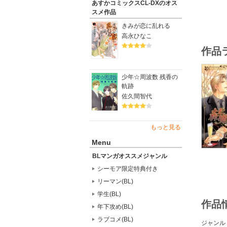
あすかコミックスCL-DXのオス
スメ作品
きみが恋に乱れる
高永ひなこ
作品
少年☆周波数 残香の
軌跡
佐久間智代
もっと見る
Menu
BLマンガオススメジャンル
シーモア限定特典付き
リーマン(BL)
学生(BL)
作品
年下攻め(BL)
ラブコメ(BL)
ジャンル