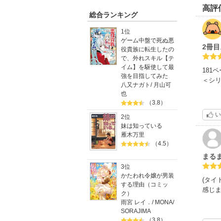
高評
総合ランキング
1位
ゲーム中盤で死ぬ悪
2冊
役貴族に転生したの
で、外れスキル【テ
イム】を駆使して最
181
強を目指してみた
＜シ
八又ナガト
/
月山可
也
絵が
（3.8）
お話
い
2位
確か
妹は知っている
バイ
雁木万里
（4.5）
私は
まる
読ん
3位
かたわれ令嬢が男装
後か
(タ
する理由（コミッ
4冊目
感じ
ク）
本作
雨宮 レイ．
/
MONA
/
SORAJIMA
シリ
（3.8）