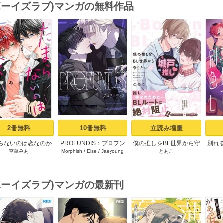
(ボーイズラブ)マンガの無料作品
s
2冊無料
10冊無料
立読み増量
らないのは恋なのか
PROFUNDIS：プロフン
僕の推しをBL世界から守
別れ
空華みあ
Morphish
/
Eise
/
Jaeyoung
とあこ
）【シーモア限定特
ディス【タテヨミ】1
りたい【シーモア限定特
てみた
典付き】
典付き電子単行本】 上巻
ア限
(ボーイズラブ)マンガの最新刊