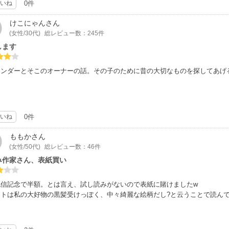
いね
0件
目のシェフ倉橋英二のみ全シリーズで登場してます。
けこにゃん
さん
けだと星4,5ですが、シリーズで読んで星5。
(女性/30代)
総レビュー数：245件
します
テンダーとそこのオーナーの話。その子のために昔の大切なものを探してあげ
いね
0件
ももか
さん
(女性/50代)
総レビュー数：46件
み作家さん、表紙買い
配信記念で半額。とは言え、試し読みがないので表紙に賭けましたw
ストは私の大好物の黒髪受けっぽく、中々綺麗な絵柄だし?と云うことで読ん
1で、一冊まるっと表題作。
の事情から他人の親切を拒む香月に、昔