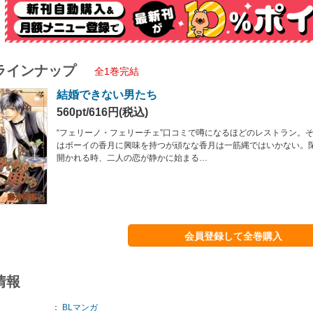
ラインナップ
全1巻完結
結婚できない男たち
560pt/616円(税込)
“フェリーノ・フェリーチェ”口コミで噂になるほどのレストラン。
はボーイの香月に興味を持つが頑なな香月は一筋縄ではいかない。
開かれる時、二人の恋が静かに始まる…
会員登録して全巻購入
情報
：
BLマンガ