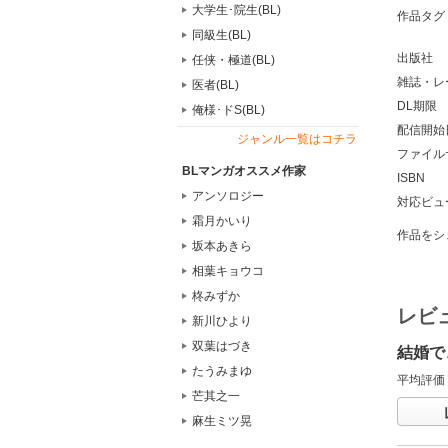
大学生･院生(BL)
作品タグ
同級生(BL)
出版社
任侠・極道(BL)
雑誌・レ
医者(BL)
DL期限
俺様･ドS(BL)
配信開始
ジャンル一覧はコチラ
ファイル
BLマンガオススメ作家
ISBN
アンソロジー
対応ビュ
霜月かいり
作品をシ
坂本あきら
相葉キョウコ
柊みずか
レビ
新川ひより
双葉はづき
結婚で
たうみまゆ
平均評価
芒其之一
麻生ミツ晃