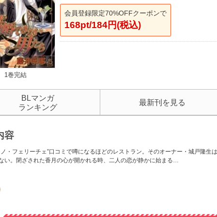
会員登録限定70%OFFクーポンで
168pt/184円(税込)
1巻完結
BLマンガ
最新刊を見る
ランキング
内容
ーノ・フェリーチェ”口コミで噂になるほどのレストラン。そのオーナー・城戸隆生
ない。閉ざされた香月の心が開かれる時、二人の恋が静かに始まる…