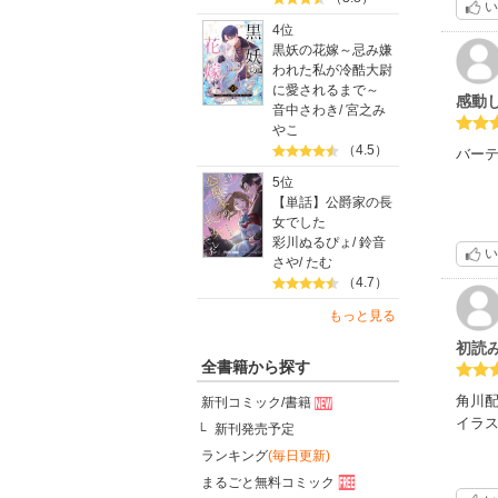
い
1冊
4位
黒妖の花嫁～忌み嫌
本作だ
われた私が冷酷大尉
に愛されるまで～
感動
音中さわき
/
宮之み
やこ
（4.5）
バー
5位
【単話】公爵家の長
女でした
彩川ぬるぴょ
/
鈴音
い
さや
/
たむ
（4.7）
もっと見る
初読
全書籍から探す
角川
新刊コミック/書籍
イラ
新刊発売予定
ランキング
(毎日更新)
P18
まるごと無料コミック
家庭