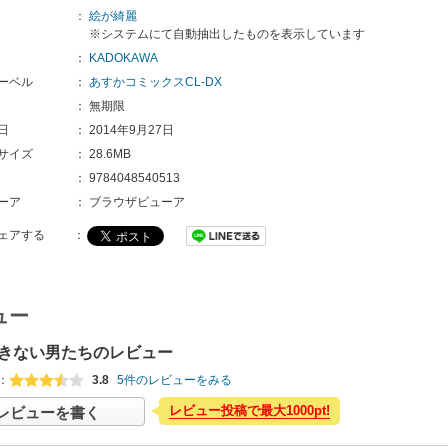
：
絵が綺麗
※システムにて自動抽出したものを表示しています
：
KADOKAWA
ーベル
：
あすかコミックスCL-DX
：
無期限
日
：
2014年9月27日
サイズ
：
28.6MB
：
9784048540513
ーア
：
ブラウザビューア
ェアする
：
ュー
きない男たちのレビュー
：
3.8
5件のレビューをみる
レビュー投稿で最大1000pt!
レビューを書く