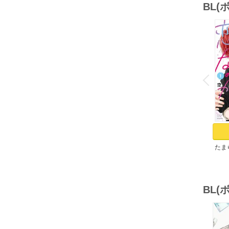
BL
o
v
P
r
e
i
u
たま
（１
BL