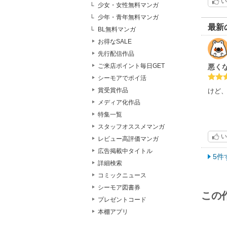
い
少女・女性無料マンガ
助け
半額
少年・青年無料マンガ
絵が
最新
BL無料マンガ
お得なSALE
しかし
先行配信作品
ご来店ポイント毎日GET
悪く
シーモアでポイ活
賞受賞作品
けど
メディア化作品
特集一覧
スタッフオススメマンガ
い
レビュー高評価マンガ
広告掲載中タイトル
5件
詳細検索
コミックニュース
シーモア図書券
この
プレゼントコード
本棚アプリ