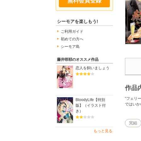
無料会員登録
シーモアを楽しもう!
ご利用ガイド
初めての方へ
シーモア島
藤井咲耶のオススメ作品
恋人を飼いましょう
作品
“フェリ
BloodyLife【特別
ではいか
版】（イラスト付
き）
完結
もっと見る