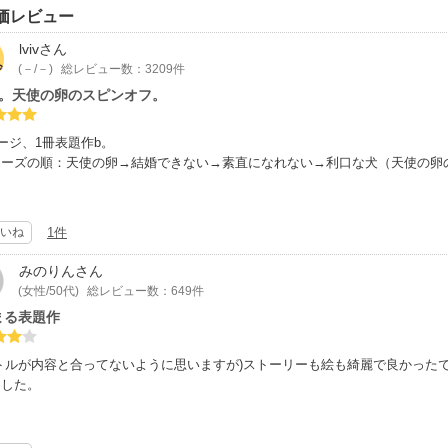
価レビュー
lviv
さん
(－/－)
総レビュー数：3209件
目。天使の卵のスピンオフ。
ページ、1冊表題作b。
リーズの順：天使の卵→結婚できない→素直になれない→利口な犬（天使の卵
きれいですね。
も良かったですがさらっと読めました。
いね
1件
にもう少し深みがあったら尚良しでしたがバイオリンの逸話が良かったです。
オリン弾くところをもっと見たかったー！
みのりん
さん
(女性/50代)
総レビュー数：649件
本作から読みましたが、あとがきで天使の卵料理の5年後でスピンオフだった
まる表題作
でるときはまったく気づかなかったので、これ1冊でも読めます。
らシリーズ全読しましたが、3冊目までは話の内容に続きはないので関連作とは
イトルが内容と合ってないように思いますが)ストーリーも絵も綺麗で良かった
・利口な犬と馬鹿な犬だけは1冊目の続編。
ました。
の2人の後日談もちょこっとありましたが、天使の卵料理を読んでないと面白
ーズはどれも本作のレストランを舞台にしたお話。