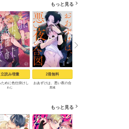
もっと見る
N
x
e
t
立読み増量
2冊無料
24冊無料
るために色仕掛けし
おあずけは、悪い夜の合
ピザ配達員とゴールドパ
記憶の
わじ
黒城
u-pi
D
1【コミックシーモ
図（1）
レス【タテヨミ】1話
定描き下ろしペーパ
ー付き】
もっと見る