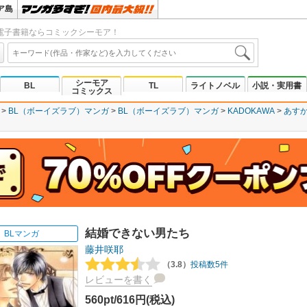
ア島
電子書籍ならコミックシーモア！
シーモア
BL
TL
ライトノベル
小説・実用書
コミックス
BL（ボーイズラブ）マンガ
BL（ボーイズラブ）マンガ
KADOKAWA
あすか
結婚できない男たち
BLマンガ
藤井咲耶
（3.8）
投稿数5件
レビューを書く
560pt/616円(税込)