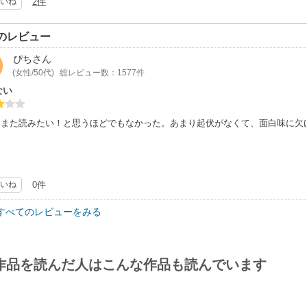
いね
2件
られなかった友人を重ね見る城戸。…と云う始まりは、先が読める展開ではあ
で買えたので良かったけど、定価だと…。
綺麗なのでもったいないですね。後ひとつ、インパクトなり胸が詰まるような
のレビュー
ぴち
さん
なんでこのタイトルなんだろう？できないって、なんかリアルな響き。作品に流れ
(女性/50代)
総レビュー数：1577件
ない
、また読みたい！と思うほどでもなかった。あまり起伏がなくて、面白味に欠
いね
0件
すべてのレビューをみる
作品を読んだ人はこんな作品も読んでいます