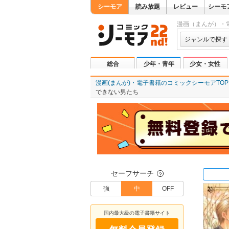
シーモア
読み放題
レビュー
シーモ
漫画（まんが）・
ジャンルで探す
総合
少年・青年
少女・女性
漫画(まんが)・電子書籍のコミックシーモアTOP
できない男たち
セーフサーチ
？
強
中
OFF
国内最大級の電子書籍サイト