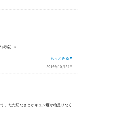
の続編）＞
もっとみる▼
2016年10月24日
とわかりました。
いえどれも1冊でも読める。
です。ただ切なさとかキュン度が物足りなく
くないと思う。