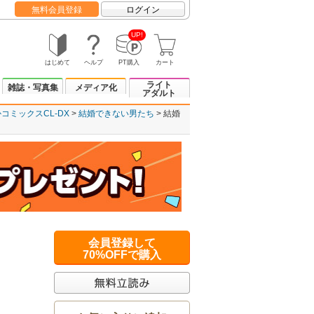
無料会員登録
ログイン
UP!
はじめて
ヘルプ
PT購入
カート
ライト
雑誌・写真集
メディア化
アダルト
コミックスCL-DX
結婚できない男たち
結婚
会員登録して
70%OFFで購入