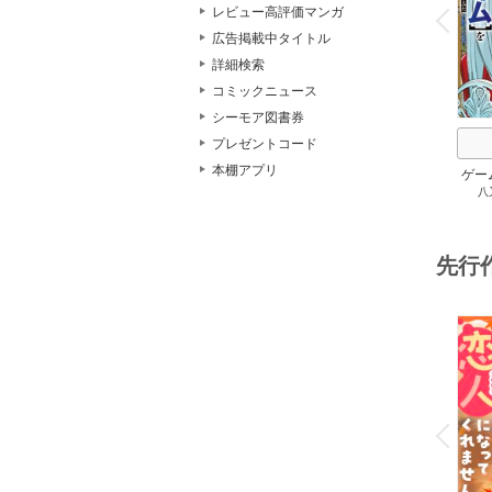
v
レビュー高評価マンガ
P
r
e
i
u
広告掲載中タイトル
詳細検索
コミックニュース
シーモア図書券
プレゼントコード
本棚アプリ
ゲー
八
族に
スキ
して
先行
o
v
P
r
e
i
u