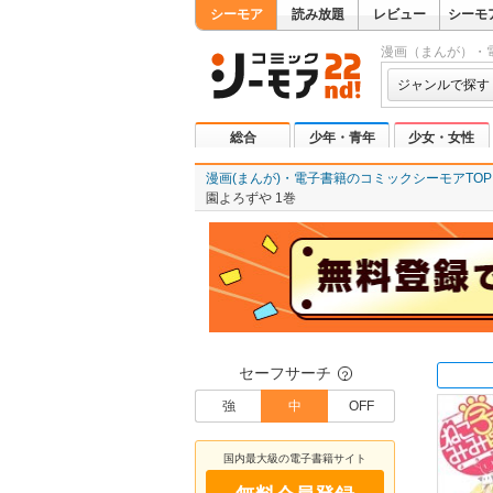
シーモア
読み放題
レビュー
シーモ
漫画（まんが）・
ジャンルで探す
総合
少年・青年
少女・女性
漫画(まんが)・電子書籍のコミックシーモアTOP
園よろずや 1巻
セーフサーチ
？
強
中
OFF
国内最大級の電子書籍サイト