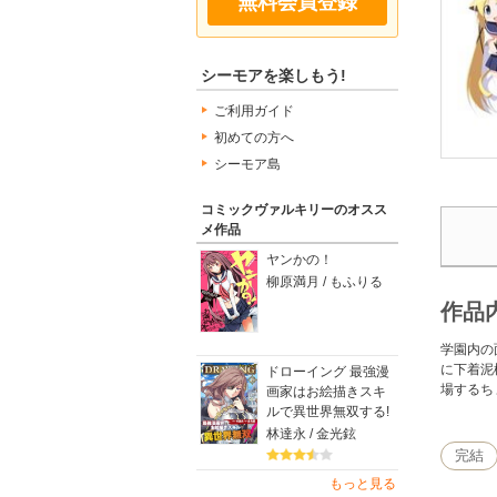
無料会員登録
シーモアを楽しもう!
ご利用ガイド
初めての方へ
シーモア島
コミックヴァルキリーのオスス
メ作品
ヤンかの！
柳原満月 / もふりる
作品
学園内の
に下着泥
ドローイング 最強漫
場するち
画家はお絵描きスキ
ルで異世界無双する!
林達永 / 金光鉉
完結
もっと見る