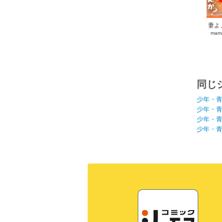
妻よ
mam
同じ
少年・
少年・
少年・
少年・