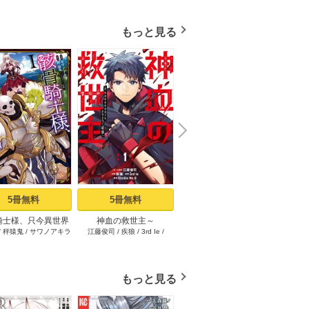
もっと見る
N
x
e
t
5冊無料
5冊無料
1冊無料
騎士様、只今異世界
神血の救世主～
限界集落を脱村した錬金
その悪
/
秤猿鬼
/
サワノアキラ
江藤俊司
/
疾狼
/
3rd Ie
/
海空りく
/
西田拓矢
へお出掛け中 I
0.00000001％を引き当て
術士、都会で“最強”なのが
イン
Studio No.9
最強へ～【電子書籍特典
バレまくる。～老害ども
～真摯
付】（１）
にはいい加減愛想が尽き
り不遇
ました～（1）
もっと見る