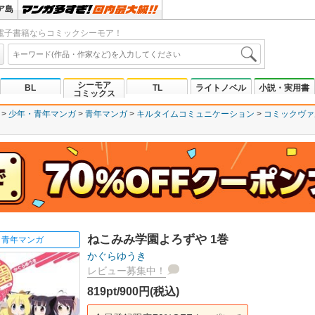
ア島
電子書籍ならコミックシーモア！
シーモア
BL
TL
ライトノベル
小説・実用書
コミックス
少年・青年マンガ
青年マンガ
キルタイムコミュニケーション
コミックヴァ
ねこみみ学園よろずや 1巻
青年マンガ
かぐらゆうき
レビュー募集中！
819pt/900円(税込)