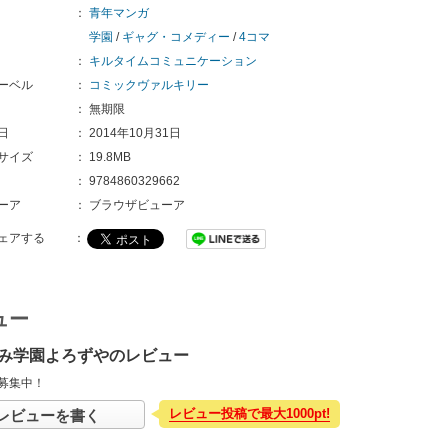
：
青年マンガ
学園
/
ギャグ・コメディー
/
4コマ
：
キルタイムコミュニケーション
ーベル
：
コミックヴァルキリー
：
無期限
日
：
2014年10月31日
サイズ
：
19.8MB
：
9784860329662
ーア
：
ブラウザビューア
ェアする
：
ュー
み学園よろずやのレビュー
募集中！
レビュー投稿で最大1000pt!
レビューを書く