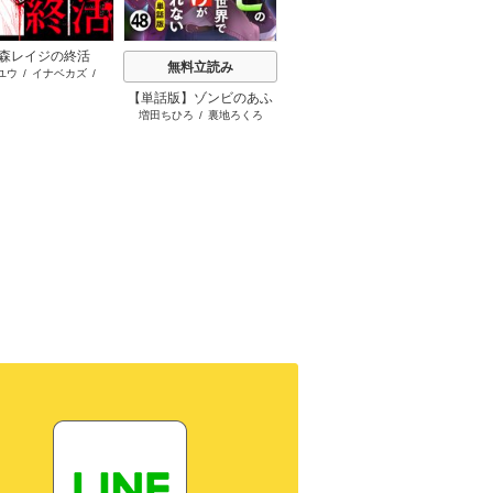
森レイジの終活
無料立読み
無料立読み
ユウ
/
イナベカズ
/
STUDIO ZOON
【単話版】ゾンビのあふ
擬態彼女～愛してる愛し
いつか
増田ちひろ
/
裏地ろくろ
荒井チェイサー
/
赤秩父
れた世界で俺だけが襲わ
てる愛してる～
れない（フルカラー）