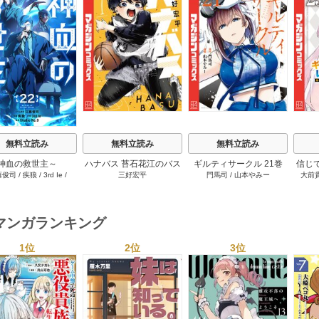
s
無料立読み
無料立読み
無料立読み
神血の救世主～
ハナバス 苔石花江のバス
ギルティサークル 21巻
信じ
藤俊司
/
疾狼
/
3rd Ie
/
三好宏平
門馬司
/
山本やみー
大前
0000001％を引き当て
ケ論 7巻
ジョ
Studio No.9
へ～【電子書籍特典
たが
付】 22巻
ャ』で
達を
マンガランキング
ィー
讐＆
1位
2位
3位
s