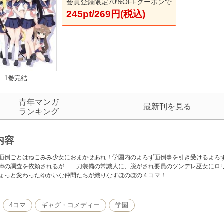
会員登録限定70%OFFクーポンで
245pt/269円(税込)
1巻完結
青年マンガ
最新刊を見る
ランキング
内容
面倒ごとはねこみみ少女におまかせあれ！学園内のよろず面倒事を引き受けるよろ
棒の調査を依頼されるが……刀装備の常識人に、脱がされ要員のツンデレ巫女にロ
ょっと変わったゆかいな仲間たちが織りなすほのぼの４コマ！
4コマ
ギャグ・コメディー
学園