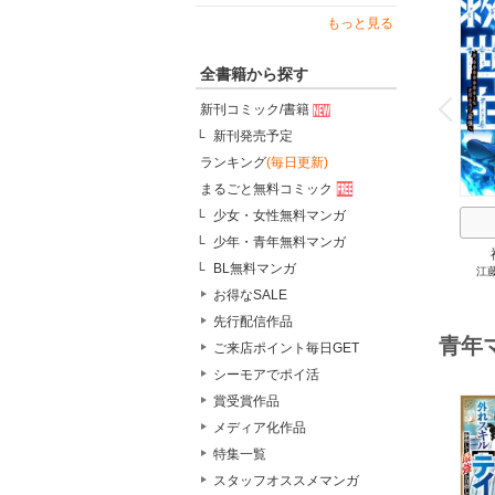
もっと見る
全書籍から探す
o
v
P
r
e
i
u
新刊コミック/書籍
新刊発売予定
ランキング
(毎日更新)
まるごと無料コミック
少女・女性無料マンガ
少年・青年無料マンガ
BL無料マンガ
江
0.0
最強
お得なSALE
先行配信作品
青年
ご来店ポイント毎日GET
シーモアでポイ活
賞受賞作品
メディア化作品
特集一覧
スタッフオススメマンガ
o