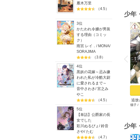
雁木万里
（4.5）
少年
3位
かたわれ令嬢が男装
する理由（コミッ
ク）
雨宮 レイ．
/
MONA
/
o
SORAJIMA
v
（3.8）
P
r
e
i
u
4位
黒妖の花嫁～忌み嫌
われた私が冷酷大尉
に愛されるまで～
音中さわき
/
宮之み
やこ
追放
（4.5）
猫子
/
ゲ
5位
【単話】公爵家の長
女でした
少年
彩川ぬるぴょ
/
鈴音
さや
/
たむ
（4.7）