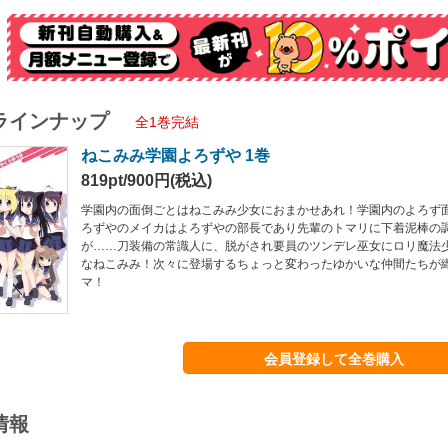
ラインナップ
全1巻完結
ねこみみ学園よろずや 1巻
819pt/900円(税込)
学園内の面倒ごとはねこみみ少女におまかせあれ！学園内のよろず
ろずやのメイカはよろずやの部長であり先輩のトマリに下着泥棒の
が……刀装備の常識人に、脱がされ要員のツンデレ巫女にロリ魔法
なねこみみ！次々に登場するちょっと変わったゆかいな仲間たちが
マ！
会員登録して全巻購入
情報