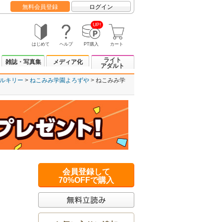
無料会員登録
ログイン
UP!
はじめて
ヘルプ
PT購入
カート
ライト
雑誌・写真集
メディア化
アダルト
ルキリー
ねこみみ学園よろずや
ねこみみ学
会員登録して
70%OFFで購入