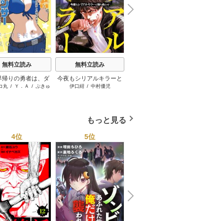
N
x
e
t
無料立読み
無料立読み
無料立読み
界帰りの勇者は、ダ
今夜もシリアルキラーと
薬屋のひとりごと～猫猫
ガラ
コ丸
/
Ｙ．Ａ
/
ぷきゅ
伊口紺
/
中村優児
日向夏
/
倉田三ノ路
/
しのと
樺ユキ
ョンが出現した現実
待ち合わせ
の後宮謎解き手帳～
のすけ
うこ
で、インフルエンサ
なって金を稼ぎま
す！
もっと見る
4位
5位
6位
N
x
e
t