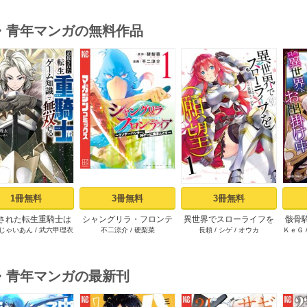
・青年マンガの無料作品
s
1冊無料
3冊無料
3冊無料
された転生重騎士は
シャングリラ・フロンテ
異世界でスローライフを
骸骨
じゃいあん
/
武六甲理衣
不二涼介
/
硬梨菜
長頼
/
シゲ
/
オウカ
ＫｅＧ
ーム知識で無双する
ィア（１） ～クソゲー
（願望） 1
（１）
ハンター、神ゲーに挑ま
んとす～
・青年マンガの最新刊