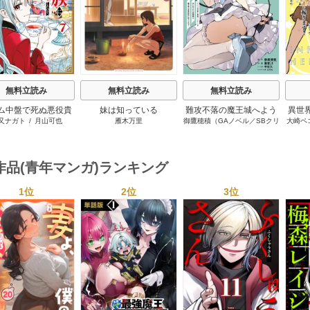
無料立読み
無料立読み
無料立読み
ム中盤で死ぬ悪役貴
妹は知っている
難攻不落の魔王城へよう
異世
又ナガト
/
月山可也
雁木万里
御鷹穂積（GAノベル／SBクリ
大崎ペ
転生したので、外れ
こそ～デバフは不要と勇
ンジ
エイティブ刊）
/
蚕堂j1
/
弓
ル【テイム】を駆使
者パーティーを追い出さ
世界
取葵
/
平石六
/
ユウヒ
最強を目指してみた
れた黒魔導士、魔王軍の
ーに
最高幹部に迎えられる～
作品(青年マンガ)ランキング
1位
2位
3位
s