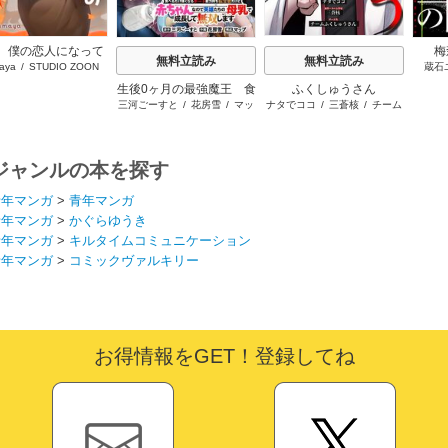
、僕の恋人になって
梅
無料立読み
無料立読み
aya
/
STUDIO ZOON
蔵石
くれませんか？
生後0ヶ月の最強魔王 食
ふくしゅうさん
三河ごーすと
/
花房雪
/
マッ
ナタでココ
/
三蒼核
/
チーム
べるだけ強くなるチート
プ
ふくしゅうさん
能力持ち転生者だけど赤
ちゃんなので英雄たちの
母乳で成長して無双しま
ジャンルの本を探す
す
青年マンガ
>
青年マンガ
青年マンガ
>
かぐらゆうき
青年マンガ
>
キルタイムコミュニケーション
青年マンガ
>
コミックヴァルキリー
お得情報をGET！登録してね