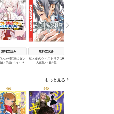
N
x
e
t
無料立読み
無料立読み
無料立読み
ていた仲間達にダン
杖と剣のウィストリア 16
【単話版】ムシバミヒメ
俺だけ
貴史
/
明鏡シスイ
/
tef
大森藤ノ
/
青井聖
東元俊哉
江藤俊
ン奥地で殺されかけ
巻
44巻
界のチ
/
3rd Ie
ギフト『無限ガチ
れた～
レベル9999の仲間
手に入れて元パーテ
もっと見る
メンバーと世界に復
『ざまぁ！』しま
4位
5位
6位
す！ 23巻