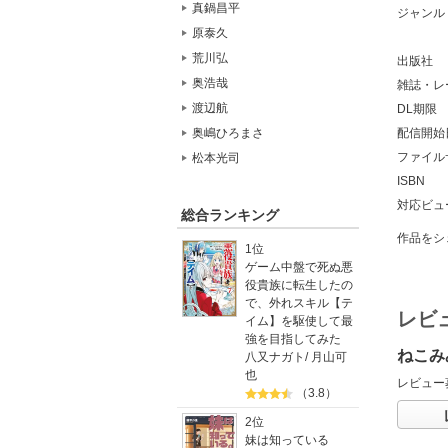
真鍋昌平
ジャンル
原泰久
荒川弘
出版社
奥浩哉
雑誌・レ
渡辺航
DL期限
配信開始
奥嶋ひろまさ
ファイル
松本光司
ISBN
対応ビュ
総合ランキング
作品をシ
1位
ゲーム中盤で死ぬ悪
役貴族に転生したの
で、外れスキル【テ
レビ
イム】を駆使して最
強を目指してみた
ねこみ
八又ナガト
/
月山可
也
レビュー
（3.8）
2位
妹は知っている