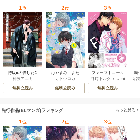
1
2
3
位
位
位
特級αの愛したΩ
おやすみ、また
ファーストコール
転
神波アユミ
カトウロカ
谷崎トルク
/
U-mi
岩
ね。ましろくん。
～童貞外科医、年
な
n
【電子限定漫画付
下ヤクザの嫁にさ
王
無料立読み
無料立読み
無料立読み
き】
れそうです！～
し
【単行本版(シーモ
ア限定描き下ろし
もっと見る
先行作品(BLマンガ)ランキング
付き)】
1
2
3
位
位
位