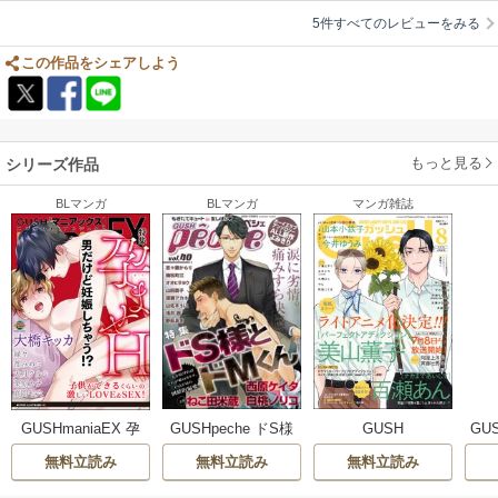
5件すべてのレビューをみる
この作品をシェアしよう
もっと見る
シリーズ作品
BLマンガ
BLマンガ
マンガ雑誌
GUSHmaniaEX 孕
GUSHpeche ドS様
GUSH
GU
ませH
とドMくん
無料立読み
無料立読み
無料立読み