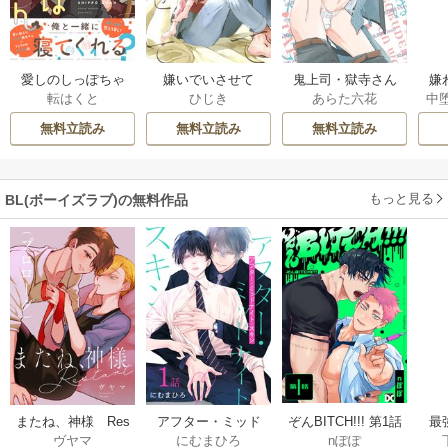
愛しのしっぽちゃ
嫌いでいさせて
鬼上司・獄寺さん
嫌
転はくと
ひじき
あらた六花
中
ん
は暴かれたい。
は
【コミックス版】
無料立読み
無料立読み
無料立読み
もっと見る
BL(ボーイズラブ)の無料作品
ぞんBITCH!!! 第1話
最
またね、神様 Res
アフター・ミッド
nぽぽ
ヴヤマ
にむまひろ
し
tart［ばら売り］
ナイト・スキン