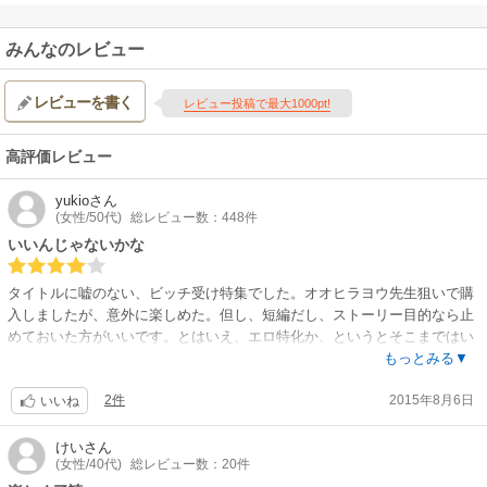
みんなのレビュー
レビューを書く
レビュー投稿で最大1000pt!
高評価レビュー
yukio
さん
(女性/50代)
総レビュー数：448件
いいんじゃないかな
タイトルに嘘のない、ビッチ受け特集でした。オオヒラヨウ先生狙いで購
入しましたが、意外に楽しめた。但し、短編だし、ストーリー目的なら止
めておいた方がいいです。とはいえ、エロ特化か、というとそこまではい
かないので、ストーリーはそこまで求めてないけど、あまりにエロ過ぎて
もっとみる▼
グロいのもねぇ、な方はそこそこ楽しんでいただけるのではないかと。立
2件
2015年8月6日
ち読み後ろに目次が出てるので、作家さんはそこでも確認できます。簡単
いいね
に紹介。①オオヒラヨウ 立ち読みのCP。大学のサークル仲間。攻めが意
外と戦略家だった。②黒岩チハヤ 年上リーマン×年下ビッチ。同棲相手に
けい
さん
(女性/40代)
総レビュー数：20件
裏切られ傷心な攻めが、成り行きで家出してハッテン公園で相手募集して