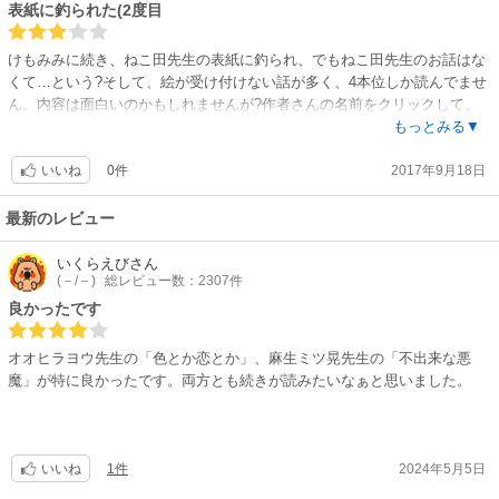
表紙に釣られた(2度目
けもみみに続き、ねこ田先生の表紙に釣られ、でもねこ田先生のお話はな
くて…という?そして、絵が受け付けない話が多く、4本位しか読んでませ
ん。内容は面白いのかもしれませんが?作者さんの名前をクリックして、
絵を確認するのもいいかも知れません。志々藤先生の絵が一番好きでし
もっとみる▼
た。ただビッチでは無かったかな。でも、他の特集で続きが載ってるよう
0件
2017年9月18日
なので、そちらも気になります?
いいね
最新のレビュー
いくらえび
さん
(－/－)
総レビュー数：2307件
良かったです
オオヒラヨウ先生の「色とか恋とか」、麻生ミツ晃先生の「不出来な悪
魔」が特に良かったです。両方とも続きが読みたいなぁと思いました。
1件
2024年5月5日
いいね