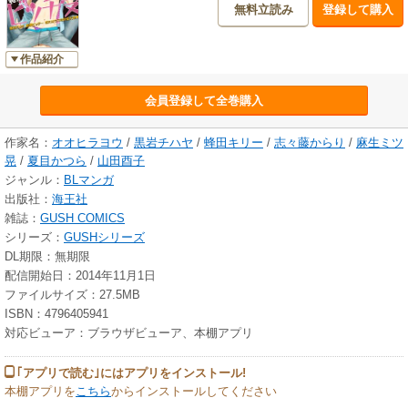
無料立読み
登録して購入
作品紹介
会員登録して全巻購入
作家名：
オオヒラヨウ
/
黒岩チハヤ
/
蜂田キリー
/
志々藤からり
/
麻生ミツ
晃
/
夏目かつら
/
山田酉子
ジャンル：
BLマンガ
出版社：
海王社
雑誌：
GUSH COMICS
シリーズ：
GUSHシリーズ
DL期限：無期限
配信開始日：2014年11月1日
ファイルサイズ：27.5MB
ISBN：4796405941
対応ビューア：ブラウザビューア、本棚アプリ
｢アプリで読む｣にはアプリをインストール!
本棚アプリを
こちら
からインストールしてください