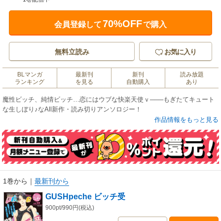
70%OFF
会員登録して
で購入
無料立読み
お気に入り
BLマンガ
最新刊
新刊
読み放題
ランキング
を見る
自動購入
あり
魔性ビッチ、純情ビッチ…恋にはウブな快楽天使ｖ───もぎたてキュート
な生しぼり♪なAll新作・読み切りアンソロジー！
作品情報をもっと見る
1巻から
｜
最新刊から
GUSHpeche ビッチ受
900pt/990円(税込)