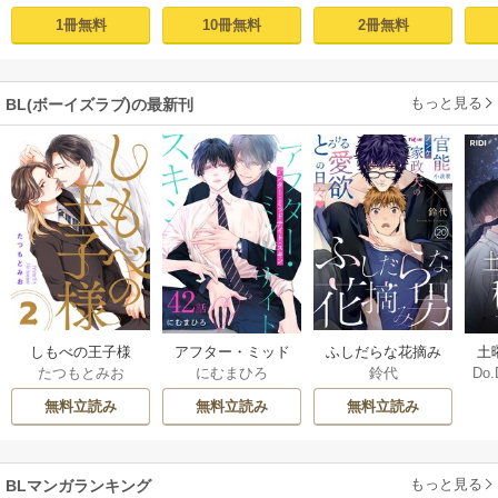
ー
プロローグ
［ばら売り］ 第1話
2冊無料
1冊無料
10冊無料
もっと見る
BL(ボーイズラブ)の最新刊
しもべの王子様
ふしだらな花摘み
アフター・ミッド
土
たつもとみお
鈴代
にむまひろ
Do.
【描き下ろしおま
男 20巻
ナイト・スキン
上
け付き特装版】 2巻
［ばら売り］ 42巻
な
無料立読み
無料立読み
無料立読み
もっと見る
BLマンガランキング