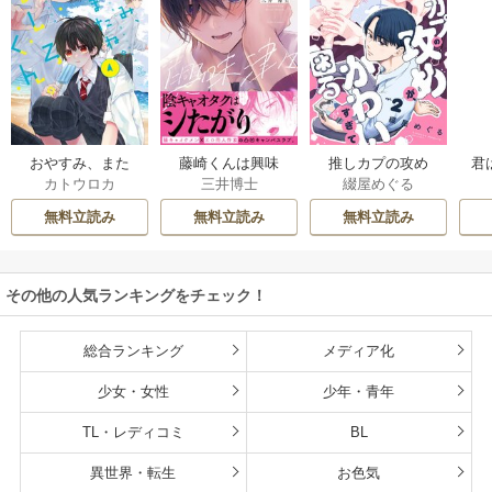
おやすみ、また
藤崎くんは興味
推しカプの攻め
君
カトウロカ
三井博士
綴屋めぐる
ね。ましろくん。
津々【コミックス
が、かわいすぎて
【電子限定漫画付
版】
困る
無料立読み
無料立読み
無料立読み
き】
その他の人気ランキングをチェック！
総合ランキング
メディア化
少女・女性
少年・青年
TL・レディコミ
BL
異世界・転生
お色気