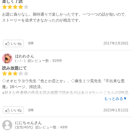
いた男の子を拾って面倒を見ることになってしまう話。ビッチ受け、とい
楽しく了読
うのとはちょっと違うかな。③蜂田キリー ウリをやっている美人大学生が
仲間から紹介された純朴青年。めんどくさいから適当にあしらおうと思っ
お題に偽りなし。期待通りで楽しかったです。一つ一つの話が短いので、
ていたのに…。④志々藤カラリ ノンケ天然帰国子女×隣家のゲイ。胃袋を
ストーリーを追求できなかったのが残念です。
掴まれ、付き合い出した2人だったけど、受けの元カレの数の多さに困惑
し…。⑤麻生ミツ晃 年下ノンケ大卒ブルーカラー×ゲイのリーマン。ノン
ケを落として一晩だけのアバンチュールを楽しんでいる魔性のゲイ。今回
だけは思う通りにならず…。⑥夏目カツラ ノンケ高校の後輩×ゲイの先
0件
2017年2月28日
いいね
輩。高校時代から成り行きで身体の関係だけあった2人。社会人になって
からも相変わらず先輩の男遊びは続き…。意外に純なビッチでした。⑦山
ほわわ
さん
田酉子 この作品の受けが一番ビッチ。宅配のお兄ちゃんとも玄関先でヤッ
(－/－)
総レビュー数：929件
てしまう。ストーリーも一番なかった（笑）でもこの作者さん、こういう
読み放題にて
の描くの上手い。ビッチ受けだけど、攻めは受けを大事にしてるし、読後
感は全ていいです。特集物としてはいい方だと思う。
◇オオヒラヨウ先生『色とか恋とか』、◇麻生ミツ晃先生『不出来な悪
魔』18ページ、拝読済。
●好きな作者様の作品を読み放題で読めるのはありがたい✨こちらの2作品
は読み切りとして楽しく読めました?他の作品は未読。●修正は白抜きか
もっとみる▼
な？拝読済の2作品については、ほぼ見えない構図でした。
0件
2023年1月12日
●雑誌ではなくアンソロジーだからか、お値段高めなのと、表紙でAll読み
いいね
切りと謳っているのに連載途中の作品が入っているので★3評価。
ににちゃん
さん
(女性/40代)
総レビュー数：49件