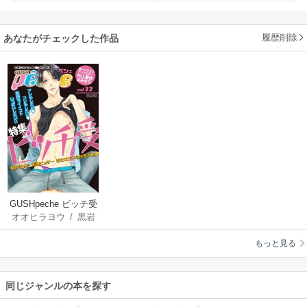
履歴削除
あなたがチェックした作品
GUSHpeche ビッチ受
オオヒラヨウ
/
黒岩
チハヤ
/
蜂田キリ
もっと見る
ー
/
志々藤からり
/
麻生ミツ晃
/
夏目か
つら
/
山田酉子
同じジャンルの本を探す