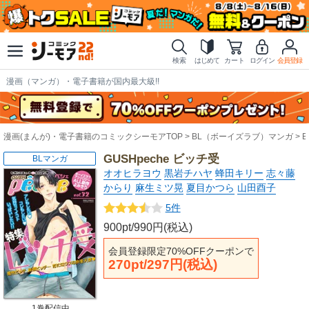
検索
はじめて
カート
ログイン
会員登録
漫画（マンガ）・電子書籍が国内最大級!!
漫画(まんが)・電子書籍のコミックシーモアTOP
BL（ボーイズラブ）マンガ
GUSHpeche ビッチ受
BLマンガ
オオヒラヨウ
黒岩チハヤ
蜂田キリー
志々藤
からり
麻生ミツ晃
夏目かつら
山田酉子
5件
900pt/990円(税込)
会員登録限定70%OFFクーポンで
270pt/297円(税込)
1巻配信中