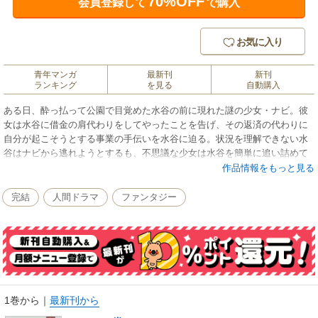
70%OFF
会員登録して
で購入
お気に入り
青年マンガ
最新刊
新刊
ランキング
を見る
自動購入
ある日、酔っ払って公園で目覚めた水谷の前に現れた謎の少女・ナビ。彼
女は水谷に借金の肩代わりをしてやったことを告げ、その返済の代わりに
自分が起こそうとする事業の手伝いを水谷に迫る。状況を理解できない水
谷はナビから逃れようとするも、不思議な少女は水谷を簡単に追い詰めて
いく……。そしてはじまる二人の不思議なビジネスとは？ ちょっと不思
作品情報をもっと見る
議でふうわりとした建築探訪ファンタジー!!
完結
人間ドラマ
ファンタジー
1巻から
｜
最新刊から