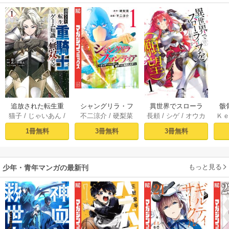
追放された転生重
シャングリラ・フ
異世界でスローラ
骸
猫子
/
じゃいあん
/
不二涼介
/
硬梨菜
長頼
/
シゲ
/
オウカ
Ｋ
騎士はゲーム知識
ロンティア（１）
イフを（願望） 1
異
武六甲理衣
で無双する（１）
～クソゲーハン
1冊無料
3冊無料
3冊無料
ター、神ゲーに挑
まんとす～
もっと見る
少年・青年マンガの最新刊