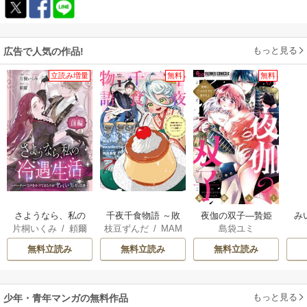
もっと見る
広告で人気の作品!
立読み増量
無料
無料
さようなら、私の
千夜千食物語 ～敗
夜伽の双子―贄姫
み
片桐いくみ
/
頼爾
枝豆ずんだ
/
MAM
島袋ユミ
冷遇生活 ～パーテ
国の姫ですが氷の
は二人の王子に愛
AKOTO
/
鴉羽凛燈
ィーで声をかけて
皇子殿下がどうも
される―
無料立読み
無料立読み
無料立読み
きたのがヤバい男
溺愛してくれてい
だった件
ます～
もっと見る
少年・青年マンガの無料作品