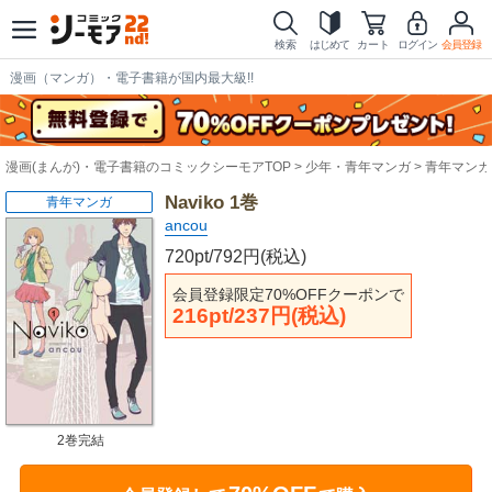
検索
はじめて
カート
ログイン
会員登録
漫画（マンガ）・電子書籍が国内最大級!!
漫画(まんが)・電子書籍のコミックシーモアTOP
少年・青年マンガ
青年マンガ
Naviko 1巻
青年マンガ
ancou
720pt/792円(税込)
会員登録限定70%OFFクーポンで
216pt/237円(税込)
2巻完結