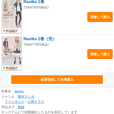
Naviko 1巻
720pt/792円(税込)
登録して購入
作品紹介
Naviko 2巻（完）
700pt/770円(税込)
登録して購入
作品紹介
会員登録して全巻購入
作家名：
ancou
ジャンル：
青年マンガ
ファンタジー
/
人間ドラマ
作品タグ：
新鋭
※システムにて自動抽出したものを表示しています