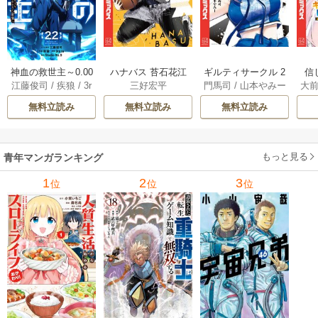
神血の救世主～0.00
ハナバス 苔石花江
ギルティサークル 2
信
江藤俊司
/
疾狼
/
3r
三好宏平
門馬司
/
山本やみー
大
000001％を引き当
のバスケ論 7巻
1巻
に
d Ie
/
Studio No.9
て最強へ～【電子
で
無料立読み
無料立読み
無料立読み
書籍特典付】 22巻
ギ
ャ
の
もっと見る
青年マンガランキング
れ
メ
1
2
3
位
位
位
ぁ