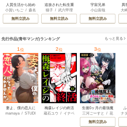
人質生活から始め
追放された転生重
宇宙兄弟
異
小賀いちご
/
森名
猫子
/
武六甲理
小山宙哉
大
るスローライフ
騎士はゲーム知識
は
尚
衣
/
じゃいあん
Ａ
で無双する
出
無料立読み
無料立読み
無料立読み
で
サ
もっと見る
先行作品(青年マンガ)ランキング
1
2
3
位
位
位
妻よ、僕の恋人に
梅森レイジの終活
生後0ヶ月の最強魔
mamaya
/
STUDI
蔵石ユウ
/
イナベ
三河ごーすと
/
花
ナ
なってくれません
王 食べるだけ強
O ZOON
カズ
/
STUDIO ZO
房雪
/
マップ
核
か？
くなるチート能力
無料立読み
ON
持ち転生者だけど