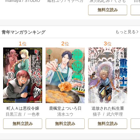
mamaya
/
STUDIO
蔵石ユウ
/
イナベカ
灰刃ねむみ
/
くさも
白
なってくれません
3巻
界プレス漫遊記 ～
アッ
ZOON
ズ
/
STUDIO ZOON
ち
か？ 21巻
最強無双のおじさ
0
無料立読み
んはあらゆる種族
ち
を嫁にする～（コ
ミック） 6巻
（
もっと見る
青年マンガランキング
1
2
3
位
位
位
町人Ａは悪役令嬢
追放された転生重
鹿楓堂よついろ日
目黒三吉
/
一色孝
猫子
/
武六甲理
清水ユウ
をどうしても救い
騎士はゲーム知識
和
太郎
/
Parum
衣
/
じゃいあん
たい ～どぶと空
で無双する
無料立読み
無料立読み
無料立読み
と氷の姫君～