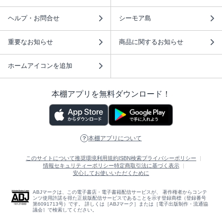
ヘルプ・お問合せ
シーモア島
重要なお知らせ
商品に関するお知らせ
ホームアイコンを追加
本棚アプリを無料ダウンロード！
本棚アプリについて
このサイトについて
推奨環境
利用規約
ISBN検索
プライバシーポリシー
情報セキュリティーポリシー
特定商取引法に基づく表示
安心してお使いいただくために
ABJマークは、この電子書店・電子書籍配信サービスが、 著作権者からコンテ
ンツ使用許諾を得た正規版配信サービスであることを示す登録商標（登録番号
第6091713号）です。 詳しくは［ABJマーク］または［電子出版制作・流通協
議会］で検索してください。