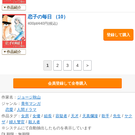
作品紹介
恋子の毎日 （10）
400pt/440円(税込)
登録して購入
作品紹介
1
2
3
4
>
会員登録して全巻購入
作家名：
ジョージ秋山
ジャンル：
青年マンガ
恋愛
/
人間ドラマ
作品タグ：
女房
/
女優
/
組長
/
容疑者
/
天才
/
天真爛漫
/
歌手
/
先生
/
ヤク
ザ
/
婦人警官
/
殺人者
※システムにて自動抽出したものを表示しています
DL期限：無期限