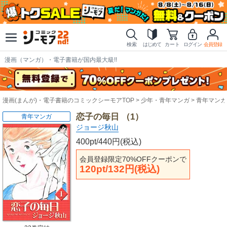
検索
はじめて
カート
ログイン
会員登録
漫画（マンガ）・電子書籍が国内最大級!!
漫画(まんが)・電子書籍のコミックシーモアTOP
少年・青年マンガ
青年マンガ
恋子の毎日 （1）
青年マンガ
ジョージ秋山
400pt/440円(税込)
会員登録限定70%OFFクーポンで
120pt/132円(税込)