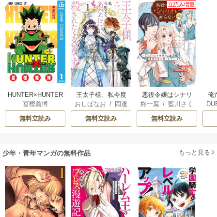
立読み増量
HUNTER×HUNTER
王太子様、私今度
悪役令嬢はシナリ
俺
冨樫義博
おしばなお
/
岡達
柊一葉
/
藍川さく
DU
モノクロ版
こそあなたに殺さ
オを知らない ～乙
英茉
/
先崎真琴
ら
UDI
れたくないんで
女ゲームの世界で
無料立読み
無料立読み
無料立読み
す！ ～聖女に嵌め
真実の恋を探しま
られた貧乏令嬢、
す！～
二度目は串刺し回
もっと見る
少年・青年マンガの無料作品
避します！～