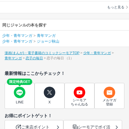
もっと見る
同じジャンルの本を探す
少年・青年マンガ
>
青年マンガ
少年・青年マンガ
>
ジョージ秋山
漫画(まんが)・電子書籍のコミックシーモアTOP
少年・青年マンガ
青年マンガ
恋子の毎日
恋子の毎日 （1）
最新情報はここからチェック！
限定特典GET
シーモア
メルマガ
LINE
X
ちゃんねる
登録
お得にポイントゲット！
ご来店ポイント
シーモアでポイ活