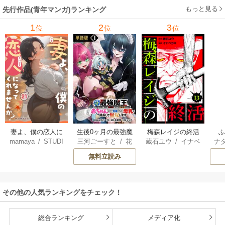
もっと見る
先行作品(青年マンガ)ランキング
1
2
3
位
位
位
妻よ、僕の恋人に
生後0ヶ月の最強魔
梅森レイジの終活
mamaya
/
STUDI
三河ごーすと
/
花
蔵石ユウ
/
イナベ
ナ
なってくれません
王 食べるだけ強
O ZOON
房雪
/
マップ
カズ
/
STUDIO ZO
核
か？
くなるチート能力
無料立読み
ON
持ち転生者だけど
赤ちゃんなので英
雄たちの母乳で成
その他の人気ランキングをチェック！
長して無双します
総合ランキング
メディア化