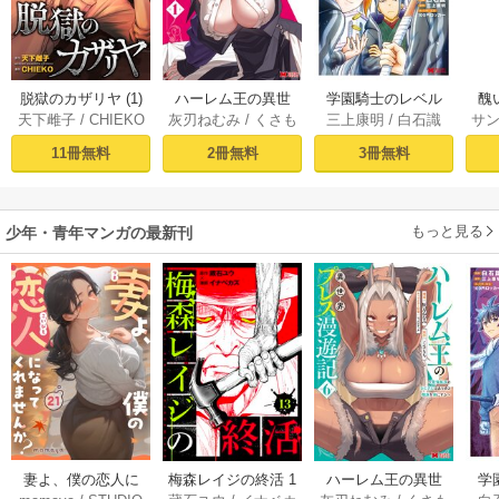
脱獄のカザリヤ (1)
ハーレム王の異世
学園騎士のレベル
醜
天下雌子
/
CHIEKO
灰刃ねむみ
/
くさも
三上康明
/
白石識
サ
界プレス漫遊記 ～
アップ！レベル100
同
ち
最強無双のおじさ
0超えの転生者、落
皇
11冊無料
2冊無料
3冊無料
んはあらゆる種族
ちこぼれクラスに
喪
を嫁にする～（コ
入学。そして、
ミック） 1巻
（コミック） ： 1
もっと見る
少年・青年マンガの最新刊
妻よ、僕の恋人に
梅森レイジの終活 1
ハーレム王の異世
学