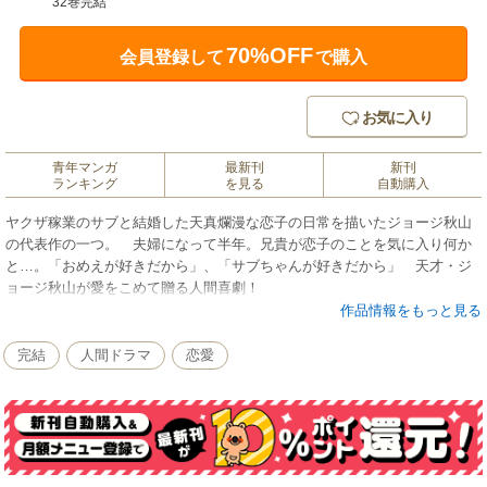
32巻完結
70%OFF
会員登録して
で購入
お気に入り
青年マンガ
最新刊
新刊
ランキング
を見る
自動購入
ヤクザ稼業のサブと結婚した天真爛漫な恋子の日常を描いたジョージ秋山
の代表作の一つ。 夫婦になって半年。兄貴が恋子のことを気に入り何か
と…。「おめえが好きだから」、「サブちゃんが好きだから」 天才・ジ
ョージ秋山が愛をこめて贈る人間喜劇！
作品情報をもっと見る
完結
人間ドラマ
恋愛