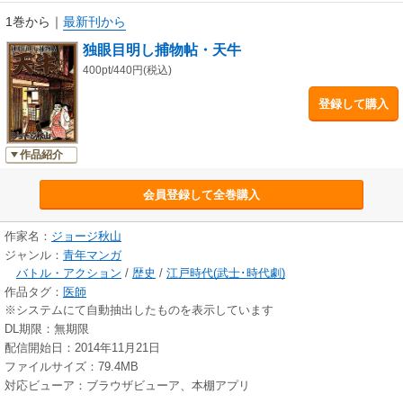
1巻から
｜
最新刊から
独眼目明し捕物帖・天牛
400pt/440円(税込)
登録して購入
作品紹介
会員登録して全巻購入
作家名：
ジョージ秋山
ジャンル：
青年マンガ
バトル・アクション
/
歴史
/
江戸時代(武士･時代劇)
作品タグ：
医師
※システムにて自動抽出したものを表示しています
DL期限：無期限
配信開始日：2014年11月21日
ファイルサイズ：79.4MB
対応ビューア：ブラウザビューア、本棚アプリ