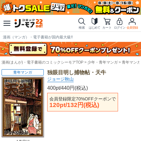
検索
はじめて
カート
ログイン
会員登録
漫画（マンガ）・電子書籍が国内最大級!!
漫画(まんが)・電子書籍のコミックシーモアTOP
少年・青年マンガ
青年マンガ
独眼目明し捕物帖・天牛
青年マンガ
ジョージ秋山
400pt/440円(税込)
会員登録限定70%OFFクーポンで
120pt/132円(税込)