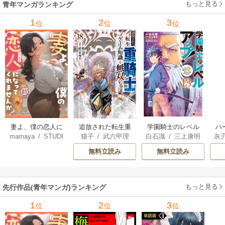
もっと見る
青年マンガランキング
1
2
3
位
位
位
妻よ、僕の恋人に
追放された転生重
学園騎士のレベル
ハ
mamaya
/
STUDI
猫子
/
武六甲理
白石識
/
三上康明
灰
なってくれません
騎士はゲーム知識
アップ！レベル100
界
O ZOON
衣
/
じゃいあん
か？
で無双する
0超えの転生者、落
最
無料立読み
無料立読み
ちこぼれクラスに
ん
入学。そして、
を
（コミック）
もっと見る
先行作品(青年マンガ)ランキング
1
2
3
位
位
位