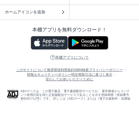
ホームアイコンを追加
本棚アプリを無料ダウンロード！
本棚アプリについて
このサイトについて
推奨環境
利用規約
ISBN検索
プライバシーポリシー
情報セキュリティーポリシー
特定商取引法に基づく表示
安心してお使いいただくために
ABJマークは、この電子書店・電子書籍配信サービスが、 著作権者からコンテ
ンツ使用許諾を得た正規版配信サービスであることを示す登録商標（登録番号
第6091713号）です。 詳しくは［ABJマーク］または［電子出版制作・流通協
議会］で検索してください。
(C)NTTソルマーレ