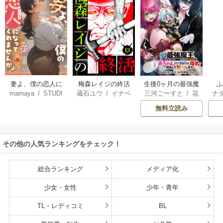
妻よ、僕の恋人に
梅森レイジの終活
生後0ヶ月の最強魔
mamaya
/
STUDI
蔵石ユウ
/
イナベ
三河ごーすと
/
花
ナ
なってくれません
王 食べるだけ強
O ZOON
カズ
/
STUDIO ZO
房雪
/
マップ
核
か？
くなるチート能力
無料立読み
ON
持ち転生者だけど
赤ちゃんなので英
雄たちの母乳で成
その他の人気ランキングをチェック！
長して無双します
総合ランキング
メディア化
少女・女性
少年・青年
TL・レディコミ
BL