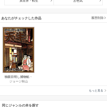
異世界・転生
お色気
履歴削除
あなたがチェックした作品
独眼目明し捕物帖・
ジョージ秋山
天牛
もっと見る
同じジャンルの本を探す