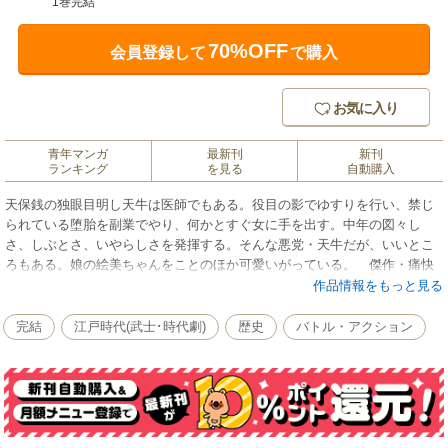
1巻完結
70%OFF
会員登録して
で購入
お気に入り
青年マンガ
最新刊
新刊
ランキング
を見る
自動購入
天保銭の独眼目明し天牛は医師でもある。役目の影でゆすりを行い、禁じ
られている堕胎を副業でやり、何かとすぐ女に手を出す。中年の図々し
さ、しぶとさ、いやらしさを発揮する。そんな悪党・天牛だが、いいとこ
ろもある。娘の絵美ちゃんをことのほか可愛いがっている。 傑作・痛快
時代劇アクション！
作品情報をもっと見る
完結
江戸時代(武士･時代劇)
歴史
バトル・アクション