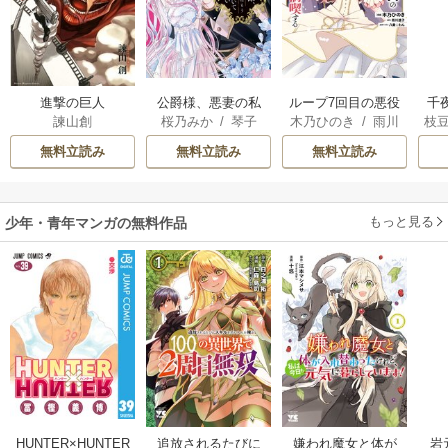
進撃の巨人
公爵様、悪妻の私
ループ7回目の悪役
千
諫山創
桜乃みか
/
琴子
木乃ひのき
/
雨川
枝
はもう放っておい
令嬢は、元敵国で
国
透子
/
八美☆わん
AK
てください
自由気ままな花嫁
皇
無料立読み
無料立読み
無料立読み
生活を満喫する
溺
もっと見る
少年・青年マンガの無料作品
HUNTER×HUNTER
追放されるたびに
嫌われ魔女と体が
岩