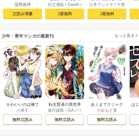
冨樫義博
日之浦拓
/
GreeN
/
江本マシメサ
/
十悠
モノクロ版 39
スキルを手に入れ
入れ替わったけれ
仁森島司
た俺が、100の異世
ど、私は今日も元
立読み増量
1冊無料
1冊無料
界で2周目無双【電
気に暮らしていま
子単行本】 1
す！【電子単行
本】 1
もっと見る
少年・青年マンガの最新刊
かわいいのは俺で
転生賢者の異世界
あくまでクジャク
はじ
八寿子
進行諸島（GAノベ
小出もと貴
ある 4巻
ライフ～第二の職
の話です。 8巻
ル／SBクリエイテ
業を得て、世界最
無料立読み
無料立読み
無料立読み
ィブ刊）
/
彭傑（Fr
強になりました～ 3
iendly Land）
/
風
3巻
花風花