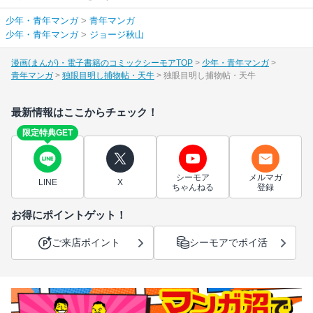
少年・青年マンガ
>
青年マンガ
少年・青年マンガ
>
ジョージ秋山
漫画(まんが)・電子書籍のコミックシーモアTOP
少年・青年マンガ
青年マンガ
独眼目明し捕物帖・天牛
独眼目明し捕物帖・天牛
最新情報はここからチェック！
限定特典GET
シーモア
メルマガ
LINE
X
ちゃんねる
登録
お得にポイントゲット！
ご来店ポイント
シーモアでポイ活