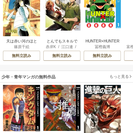
天は赤い河のほと
とんでもスキルで
HUNTER×HUNTER
篠原千絵
赤岸K
/
江口連
/
冨樫義博
富
り
異世界放浪メシ
モノクロ版
雅
無料立読み
無料立読み
無料立読み
もっと見る
少年・青年マンガの無料作品