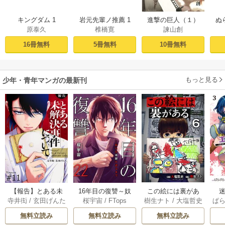
キングダム 1
岩元先輩ノ推薦 1
進撃の巨人（１）
ぬ
原泰久
椎橋寛
諫山創
16冊無料
5冊無料
10冊無料
もっと見る
少年・青年マンガの最新刊
【報告】とある未
16年目の復讐～奴
この絵には裏があ
迷
寺井衒
/
玄田げんた
桜宇宙
/
FTops
樹生ナト
/
大塩哲史
ぱ
解決事件について 1
らを地獄に送るま
る 6巻
1巻
で 22巻
無料立読み
無料立読み
無料立読み