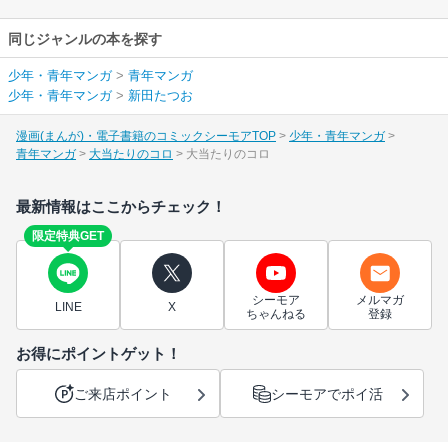
同じジャンルの本を探す
少年・青年マンガ
>
青年マンガ
少年・青年マンガ
>
新田たつお
漫画(まんが)・電子書籍のコミックシーモアTOP
少年・青年マンガ
青年マンガ
大当たりのコロ
大当たりのコロ
最新情報はここからチェック！
限定特典GET
シーモア
メルマガ
LINE
X
ちゃんねる
登録
お得にポイントゲット！
ご来店ポイント
シーモアでポイ活