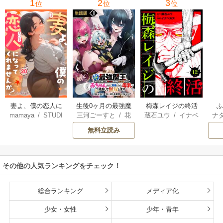
1
2
3
位
位
位
妻よ、僕の恋人に
生後0ヶ月の最強魔
梅森レイジの終活
mamaya
/
STUDI
三河ごーすと
/
花
蔵石ユウ
/
イナベ
ナ
なってくれません
王 食べるだけ強
O ZOON
房雪
/
マップ
カズ
/
STUDIO ZO
核
か？
くなるチート能力
無料立読み
ON
持ち転生者だけど
赤ちゃんなので英
雄たちの母乳で成
その他の人気ランキングをチェック！
長して無双します
総合ランキング
メディア化
少女・女性
少年・青年