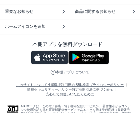
重要なお知らせ
商品に関するお知らせ
ホームアイコンを追加
本棚アプリを無料ダウンロード！
本棚アプリについて
このサイトについて
推奨環境
利用規約
ISBN検索
プライバシーポリシー
情報セキュリティーポリシー
特定商取引法に基づく表示
安心してお使いいただくために
ABJマークは、この電子書店・電子書籍配信サービスが、 著作権者からコンテ
ンツ使用許諾を得た正規版配信サービスであることを示す登録商標（登録番号
第6091713号）です。 詳しくは［ABJマーク］または［電子出版制作・流通協
議会］で検索してください。
(C)NTTソルマーレ