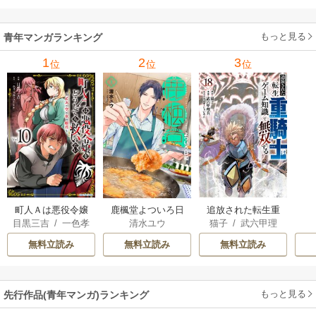
もっと見る
青年マンガランキング
1
2
3
位
位
位
町人Ａは悪役令嬢
追放された転生重
鹿楓堂よついろ日
目黒三吉
/
一色孝
猫子
/
武六甲理
清水ユウ
をどうしても救い
騎士はゲーム知識
和
太郎
/
Parum
衣
/
じゃいあん
たい ～どぶと空
で無双する
無料立読み
無料立読み
無料立読み
と氷の姫君～
もっと見る
先行作品(青年マンガ)ランキング