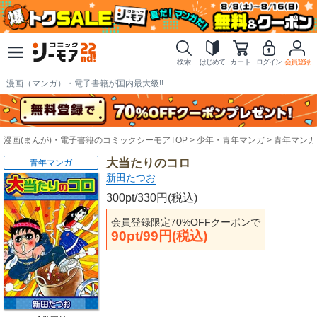
検索
はじめて
カート
ログイン
会員登録
漫画（マンガ）・電子書籍が国内最大級!!
漫画(まんが)・電子書籍のコミックシーモアTOP
少年・青年マンガ
青年マンガ
大当たりのコロ
青年マンガ
新田たつお
300pt/330円(税込)
会員登録限定70%OFFクーポンで
90pt/99円(税込)