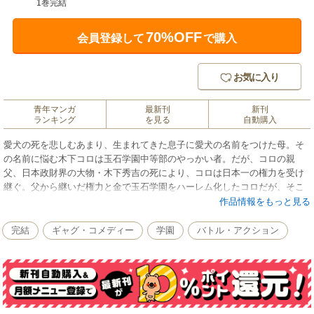
1巻完結
70%OFF
会員登録して
で購入
お気に入り
青年マンガ
最新刊
新刊
ランキング
を見る
自動購入
愛犬の死を悲しむあまり、生まれてきた息子に愛犬の名前をつけた母。そ
の名前に悩む木下コロは玉石学園中等部のやっかい者。だが、コロの親
父、日本政財界の大物・木下秀吉の死により、コロは日本一の権力を受け
継ぐ。父から継いだ権力と金で玉石学園をハーレム化したコロだが、そこ
に、暗黒学園のボスで、日本の暗黒街のドンの息子・暗黒面吉が宣戦布告
作品情報をもっと見る
をつきつけてきた…！
完結
ギャグ・コメディー
学園
バトル・アクション