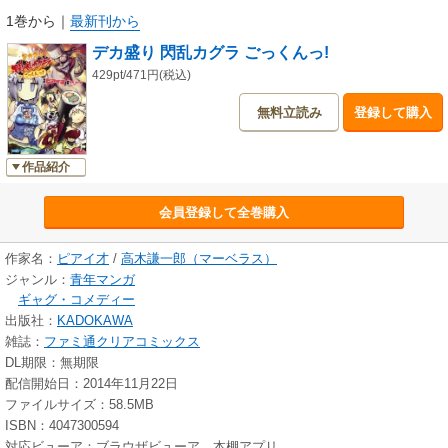
1巻から
｜
最新刊から
デカ盛り 閃乱カグラ ごっくんっ!
429pt/471円(税込)
無料立読み
登録して購入
作品紹介
会員登録して全巻購入
作家名：
ピアイ才
/
高木謙一郎（マーベラス）
ジャンル：
青年マンガ
ギャグ・コメディー
出版社：
KADOKAWA
雑誌：
ファミ通クリアコミックス
DL期限：無期限
配信開始日：2014年11月22日
ファイルサイズ：58.5MB
ISBN：4047300594
対応ビューア：ブラウザビューア、本棚アプリ