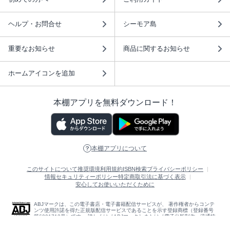
ヘルプ・お問合せ
シーモア島
重要なお知らせ
商品に関するお知らせ
ホームアイコンを追加
本棚アプリを無料ダウンロード！
本棚アプリについて
このサイトについて
推奨環境
利用規約
ISBN検索
プライバシーポリシー
情報セキュリティーポリシー
特定商取引法に基づく表示
安心してお使いいただくために
ABJマークは、この電子書店・電子書籍配信サービスが、 著作権者からコンテ
ンツ使用許諾を得た正規版配信サービスであることを示す登録商標（登録番号
第6091713号）です。 詳しくは［ABJマーク］または［電子出版制作・流通協
議会］で検索してください。