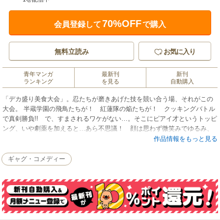
70%OFF
会員登録して
で購入
無料立読み
お気に入り
青年マンガ
最新刊
新刊
ランキング
を見る
自動購入
「デカ盛り美食大会」。忍たちが磨きあげた技を競い合う場、それがこの
大会。 半蔵学園の飛鳥たちが！ 紅蓮隊の焔たちが！ クッキングバトル
で真剣勝負!! で、すまされるワケがない…。そこにピアイ才というトッピ
ング、いや劇薬を加えると…あら不思議！ 顔は思わず微笑みでゆるみ、
ニヤつくこと間違いなし！ さぁ「ごっくんっ！」と、め・し・あ・が・
作品情報をもっと見る
れ!! 〈巻末には、底本のカバーや表紙などに掲載されていたイラストを
「電子版オマケ」として特別収録!!〉
ギャグ・コメディー