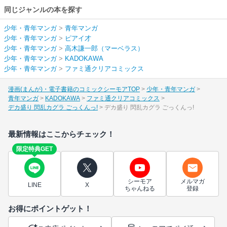
同じジャンルの本を探す
少年・青年マンガ
>
青年マンガ
少年・青年マンガ
>
ピアイ才
少年・青年マンガ
>
高木謙一郎（マーベラス）
少年・青年マンガ
>
KADOKAWA
少年・青年マンガ
>
ファミ通クリアコミックス
漫画(まんが)・電子書籍のコミックシーモアTOP
少年・青年マンガ
青年マンガ
KADOKAWA
ファミ通クリアコミックス
デカ盛り 閃乱カグラ ごっくんっ!
デカ盛り 閃乱カグラ ごっくんっ!
最新情報はここからチェック！
限定特典GET
シーモア
メルマガ
LINE
X
ちゃんねる
登録
お得にポイントゲット！