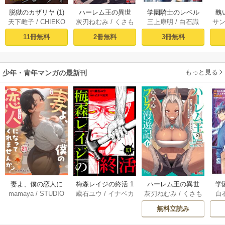
脱獄のカザリヤ (1)
ハーレム王の異世
学園騎士のレベル
醜
天下雌子
/
CHIEKO
灰刃ねむみ
/
くさも
三上康明
/
白石識
サ
界プレス漫遊記 ～
アップ！レベル100
同
ち
最強無双のおじさ
0超えの転生者、落
皇
11冊無料
2冊無料
3冊無料
んはあらゆる種族
ちこぼれクラスに
喪
を嫁にする～（コ
入学。そして、
ミック） 1巻
（コミック） ： 1
もっと見る
少年・青年マンガの最新刊
妻よ、僕の恋人に
梅森レイジの終活 1
ハーレム王の異世
学
mamaya
/
STUDIO
蔵石ユウ
/
イナベカ
灰刃ねむみ
/
くさも
白
なってくれません
3巻
界プレス漫遊記 ～
アッ
ZOON
ズ
/
STUDIO ZOON
ち
か？ 21巻
最強無双のおじさ
0
無料立読み
んはあらゆる種族
ち
を嫁にする～（コ