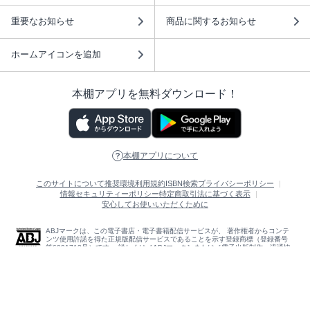
重要なお知らせ
商品に関するお知らせ
ホームアイコンを追加
本棚アプリを無料ダウンロード！
本棚アプリについて
このサイトについて
推奨環境
利用規約
ISBN検索
プライバシーポリシー
情報セキュリティーポリシー
特定商取引法に基づく表示
安心してお使いいただくために
ABJマークは、この電子書店・電子書籍配信サービスが、 著作権者からコンテ
ンツ使用許諾を得た正規版配信サービスであることを示す登録商標（登録番号
第6091713号）です。 詳しくは［ABJマーク］または［電子出版制作・流通協
議会］で検索してください。
(C)NTTソルマーレ