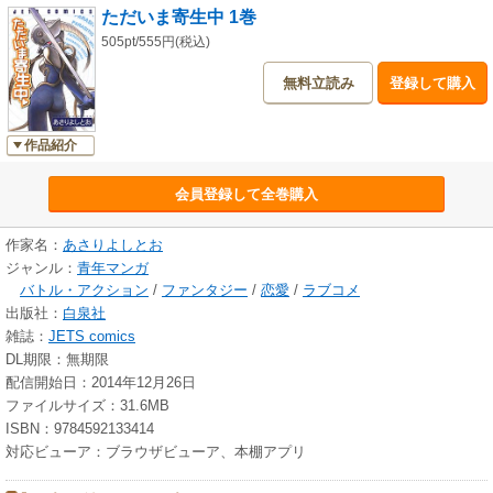
ただいま寄生中 1巻
505pt/555円(税込)
無料立読み
登録して購入
作品紹介
会員登録して全巻購入
作家名：
あさりよしとお
ジャンル：
青年マンガ
バトル・アクション
/
ファンタジー
/
恋愛
/
ラブコメ
出版社：
白泉社
雑誌：
JETS comics
DL期限：無期限
配信開始日：2014年12月26日
ファイルサイズ：31.6MB
ISBN：9784592133414
対応ビューア：ブラウザビューア、本棚アプリ