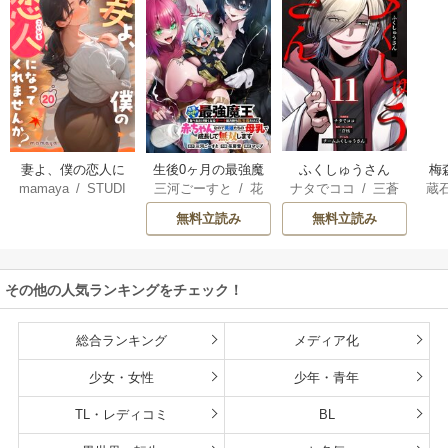
妻よ、僕の恋人に
生後0ヶ月の最強魔
ふくしゅうさん
梅
mamaya
/
STUDI
三河ごーすと
/
花
ナタでココ
/
三蒼
蔵
なってくれません
王 食べるだけ強
O ZOON
房雪
/
マップ
核
/
チームふくし
カ
か？
くなるチート能力
無料立読み
無料立読み
ゅうさん
持ち転生者だけど
赤ちゃんなので英
雄たちの母乳で成
その他の人気ランキングをチェック！
長して無双します
総合ランキング
メディア化
少女・女性
少年・青年
TL・レディコミ
BL