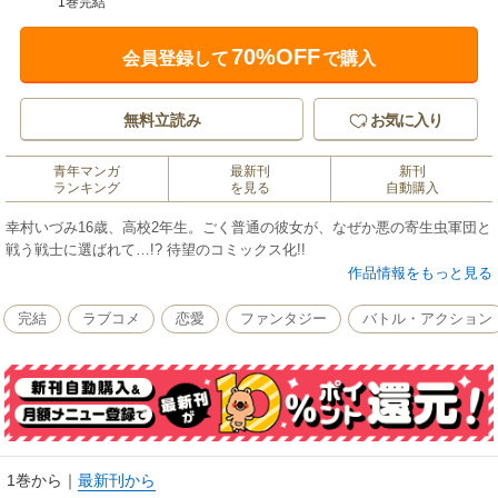
1巻完結
70%OFF
会員登録して
で購入
無料立読み
お気に入り
青年マンガ
最新刊
新刊
ランキング
を見る
自動購入
幸村いづみ16歳、高校2年生。ごく普通の彼女が、なぜか悪の寄生虫軍団と
戦う戦士に選ばれて…!? 待望のコミックス化!!
作品情報をもっと見る
完結
ラブコメ
恋愛
ファンタジー
バトル・アクション
1巻から
｜
最新刊から