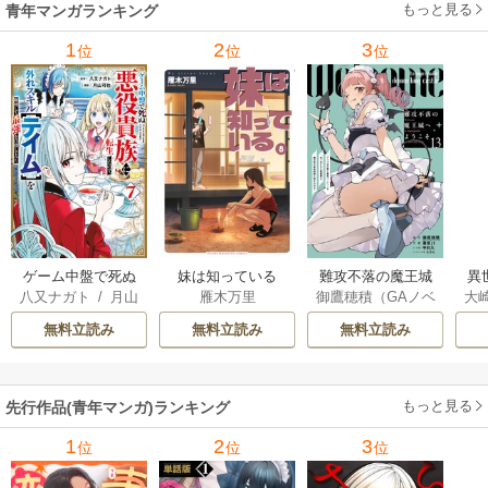
もっと見る
青年マンガランキング
1
2
3
位
位
位
ゲーム中盤で死ぬ
妹は知っている
難攻不落の魔王城
異
八又ナガト
/
月山
雁木万里
御鷹穂積（GAノベ
大
悪役貴族に転生し
へようこそ～デバ
は
可也
ル／SBクリエイテ
Ａ
たので、外れスキ
フは不要と勇者パ
出
無料立読み
無料立読み
無料立読み
ィブ刊）
/
蚕堂j1
ル【テイム】を駆
ーティーを追い出
で
/
弓取葵
/
平石
使して最強を目指
された黒魔導士、
サ
六
/
ユウヒ
してみた
魔王軍の最高幹部
もっと見る
先行作品(青年マンガ)ランキング
に迎えられる～
1
2
3
位
位
位