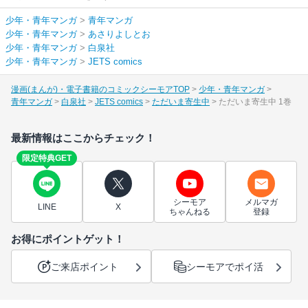
少年・青年マンガ
>
青年マンガ
少年・青年マンガ
>
あさりよしとお
少年・青年マンガ
>
白泉社
少年・青年マンガ
>
JETS comics
漫画(まんが)・電子書籍のコミックシーモアTOP
少年・青年マンガ
青年マンガ
白泉社
JETS comics
ただいま寄生中
ただいま寄生中 1巻
最新情報はここからチェック！
限定特典GET
シーモア
メルマガ
LINE
X
ちゃんねる
登録
お得にポイントゲット！
ご来店ポイント
シーモアでポイ活