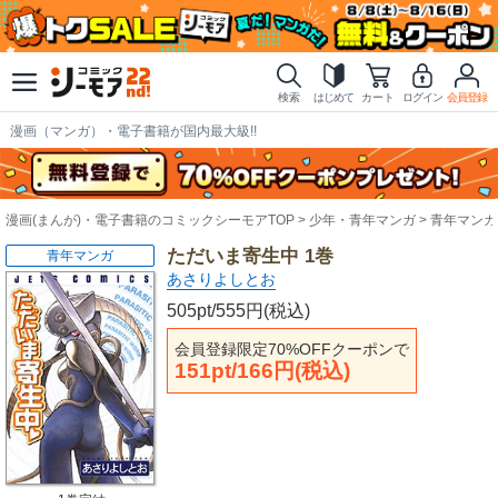
検索
はじめて
カート
ログイン
会員登録
漫画（マンガ）・電子書籍が国内最大級!!
漫画(まんが)・電子書籍のコミックシーモアTOP
少年・青年マンガ
青年マンガ
ただいま寄生中 1巻
青年マンガ
あさりよしとお
505pt/555円(税込)
会員登録限定70%OFFクーポンで
151pt/166円(税込)