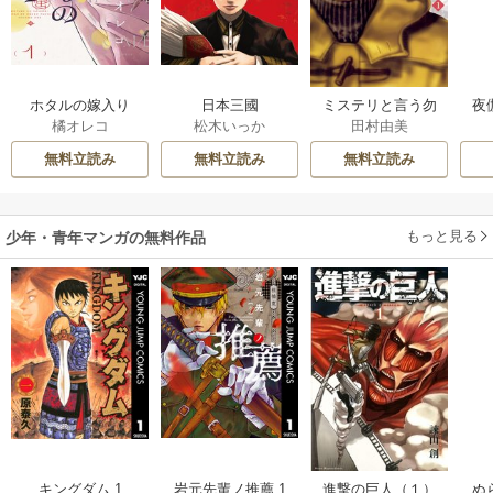
ホタルの嫁入り
日本三國
ミステリと言う勿
夜
橘オレコ
松木いっか
田村由美
れ
は
無料立読み
無料立読み
無料立読み
もっと見る
少年・青年マンガの無料作品
キングダム 1
岩元先輩ノ推薦 1
進撃の巨人（１）
ぬ