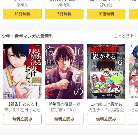
原泰久
椎橋寛
諫山創
16冊無料
5冊無料
10冊無料
もっと見る
少年・青年マンガの最新刊
【報告】とある未
16年目の復讐～奴
この絵には裏があ
迷
寺井衒
/
玄田げんた
桜宇宙
/
FTops
樹生ナト
/
大塩哲史
ぱ
解決事件について 1
らを地獄に送るま
る 6巻
1巻
で 22巻
無料立読み
無料立読み
無料立読み