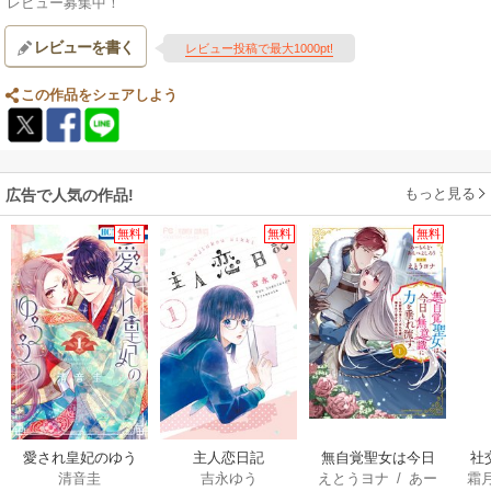
レビュー募集中！
レビューを書く
レビュー投稿で最大1000pt!
この作品をシェアしよう
もっと見る
広告で人気の作品!
無料
無料
無料
愛され皇妃のゆう
主人恋日記
無自覚聖女は今日
社
清音圭
吉永ゆう
えとうヨナ
/
あー
霜
うつ
も無意識に力を垂
ば