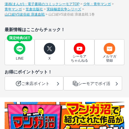
漫画(まんが)・電子書籍のコミックシーモアTOP
少年・青年マンガ
青年マンガ
笠倉出版社
実録極道抗争シリーズ
山口組VS波谷組 浪速血戦
山口組VS波谷組 浪速血戦 1巻
最新情報はここからチェック！
限定特典GET
シーモア
メルマガ
LINE
X
ちゃんねる
登録
お得にポイントゲット！
ご来店ポイント
シーモアでポイ活