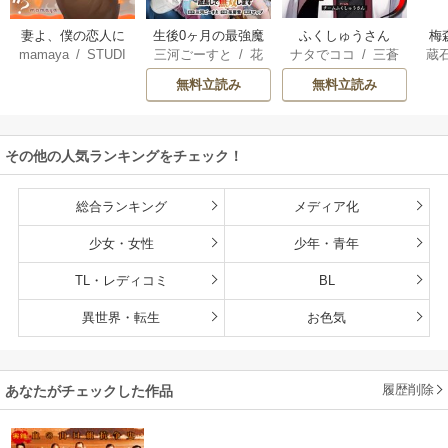
妻よ、僕の恋人に
生後0ヶ月の最強魔
ふくしゅうさん
梅
mamaya
/
STUDI
三河ごーすと
/
花
ナタでココ
/
三蒼
蔵
なってくれません
王 食べるだけ強
O ZOON
房雪
/
マップ
核
/
チームふくし
カ
か？
くなるチート能力
無料立読み
無料立読み
ゅうさん
持ち転生者だけど
赤ちゃんなので英
雄たちの母乳で成
その他の人気ランキングをチェック！
長して無双します
総合ランキング
メディア化
少女・女性
少年・青年
TL・レディコミ
BL
異世界・転生
お色気
履歴削除
あなたがチェックした作品