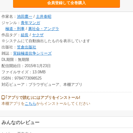
会員登録して全巻購入
作家名：
池田鷹一
/
土井泰昭
ジャンル：
青年マンガ
極道・刑事
/
裏社会・アングラ
作品タグ：
組長
/
ヤクザ
※システムにて自動抽出したものを表示しています
出版社：
笠倉出版社
雑誌：
実録極道抗争シリーズ
DL期限：無期限
配信開始日：2015年1月23日
ファイルサイズ：13.0MB
ISBN：9784773098525
対応ビューア：ブラウザビューア、本棚アプリ
｢アプリで読む｣にはアプリをインストール!
本棚アプリを
こちら
からインストールしてください
みんなのレビュー