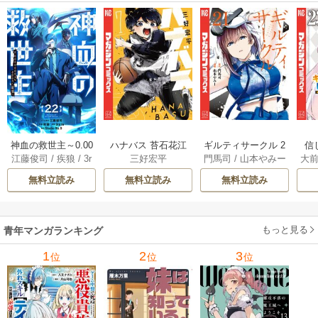
神血の救世主～0.00
ハナバス 苔石花江
ギルティサークル 2
信
江藤俊司
/
疾狼
/
3r
三好宏平
門馬司
/
山本やみー
大
000001％を引き当
のバスケ論 7巻
1巻
に
d Ie
/
Studio No.9
て最強へ～【電子
で
無料立読み
無料立読み
無料立読み
書籍特典付】 22巻
ギ
ャ
の
もっと見る
青年マンガランキング
れ
メ
1
2
3
位
位
位
ぁ