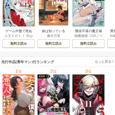
ゲーム中盤で死ぬ
妹は知っている
難攻不落の魔王城
異
八又ナガト
/
月山
雁木万里
御鷹穂積（GAノベ
大
悪役貴族に転生し
へようこそ～デバ
は
可也
ル／SBクリエイテ
Ａ
たので、外れスキ
フは不要と勇者パ
出
無料立読み
無料立読み
無料立読み
ィブ刊）
/
蚕堂j1
ル【テイム】を駆
ーティーを追い出
で
/
弓取葵
/
平石
使して最強を目指
された黒魔導士、
サ
六
/
ユウヒ
してみた
魔王軍の最高幹部
もっと見る
先行作品(青年マンガ)ランキング
に迎えられる～
1
2
3
位
位
位