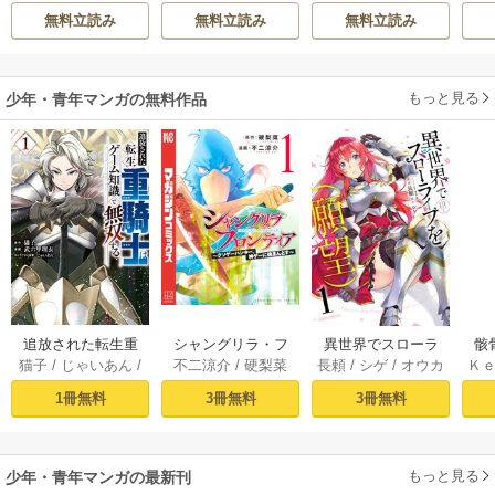
もんど
/
あんべよ
れ流す ～公爵家
辺
無料立読み
無料立読み
無料立読み
しろう
の落ちこぼれ令
折
嬢、嫁ぎ先で幸せ
任
を掴み取る～
もっと見る
少年・青年マンガの無料作品
追放された転生重
シャングリラ・フ
異世界でスローラ
骸
猫子
/
じゃいあん
/
不二涼介
/
硬梨菜
長頼
/
シゲ
/
オウカ
Ｋ
騎士はゲーム知識
ロンティア（１）
イフを（願望） 1
異
武六甲理衣
で無双する（１）
～クソゲーハン
1冊無料
3冊無料
3冊無料
ター、神ゲーに挑
まんとす～
もっと見る
少年・青年マンガの最新刊