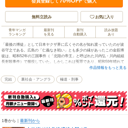
70%OFF
会員登録して
で購入
無料立読み
お気に入り
青年マンガ
最新刊
新刊
読み放題
ランキング
を見る
自動購入
あり
「最後の博徒」として日本ヤクザ界に広くその名が知れ渡っていたのが波
谷守之である。広島の「仁義なき戦い」とも多少の縁があったこの金筋博
徒は、昭和52年の三国事件（「北陸の帝王」と呼ばれた川内弘・川内組組
長射殺事件）で服役していた。しかしこれは冤罪であり、昭和59年晴れて
出所。以降、彼を慕う三百人以上の若者が結集、波谷組が結成されてい
作品情報をもっと見る
た。ところが平成2年、山口組弘道会系組織との間で、組員の移籍を巡って
抗争に発展する。世に言う「山波抗争」である。抗争は苛烈を極め、人違
完結
裏社会・アングラ
極道・刑事
い誤射殺事件、走行中の南海電車からの組事務所発砲事件、アジトでのロ
シアンルーレット誤発砲事件（一人死亡）など世の中を震撼させる事件が
相次いだ。これは、命をかけた男たちの壮絶な戦いの軌跡である。
1巻から
｜
最新刊から