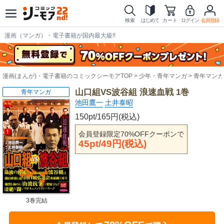
検索
はじめて
カート
ログイン
会員登録
漫画（マンガ）・電子書籍が国内最大級!!
漫画(まんが)・電子書籍のコミックシーモアTOP
少年・青年マンガ
青年マンガ
山口組VS波谷組 浪速血戦 1巻
青年マンガ
池田鷹一
土井泰昭
150pt/165円(税込)
会員登録限定70%OFFクーポンで
45pt/49円(税込)
3巻完結