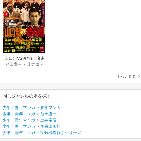
山口組VS波谷組 浪速
池田鷹一
/
土井泰昭
血戦
もっと見る
同じジャンルの本を探す
少年・青年マンガ
>
青年マンガ
少年・青年マンガ
>
池田鷹一
少年・青年マンガ
>
土井泰昭
少年・青年マンガ
>
笠倉出版社
少年・青年マンガ
>
実録極道抗争シリーズ